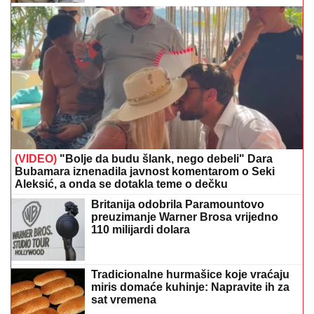
(VIDEO)
"Bolje da budu šlank, nego debeli" Dara
Bubamara iznenadila javnost komentarom o Seki
Aleksić, a onda se dotakla teme o dečku
Britanija odobrila Paramountovo
preuzimanje Warner Brosa vrijedno
110 milijardi dolara
Tradicionalne hurmašice koje vraćaju
miris domaće kuhinje: Napravite ih za
sat vremena
Preporučuje