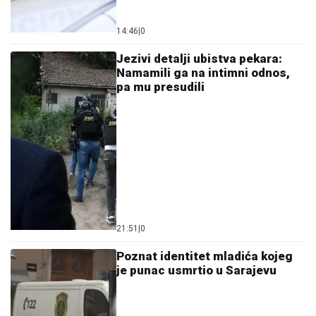
14:46
|
0
Jezivi detalji ubistva pekara:
Namamili ga na intimni odnos,
pa mu presudili
21:51
|
0
Poznat identitet mladića kojeg
je punac usmrtio u Sarajevu