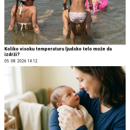
Koliko visoku temperaturu ljudsko telo može da
izdrži?
05. 08. 2026 14:12
Čiji hromozom određuje pol deteta? XX rađa se
devojčica, XY rađa se dečak