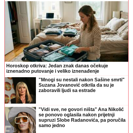
Horoskop otkriva: Jedan znak danas očekuje
iznenadno putovanje i veliko iznenađenje
"Mnogi su nestali nakon Sašine smrti"
Suzana Jovanović otkrila da su je
zaboravili ljudi sa estrade
"Vidi sve, ne govori ništa" Ana Nikolić
se ponovo oglasila nakon prijetnji
supruzi Slobe Radanovića, pa poručila
samo jedno