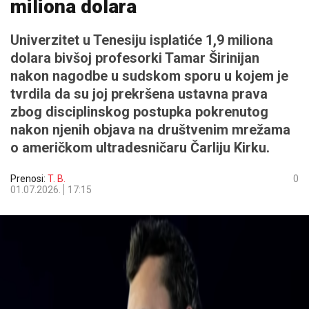
miliona dolara
Univerzitet u Tenesiju isplatiće 1,9 miliona
dolara bivšoj profesorki Tamar Širinijan
nakon nagodbe u sudskom sporu u kojem je
tvrdila da su joj prekršena ustavna prava
zbog disciplinskog postupka pokrenutog
nakon njenih objava na društvenim mrežama
o američkom ultradesničaru Čarliju Kirku.
Prenosi:
T. B.
0
01.07.2026.
17:15