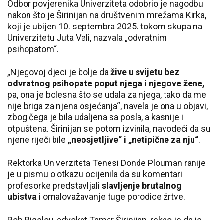
Odbor povjerenika Univerziteta odobrio je nagodbu
nakon što je Širinijan na društvenim mrežama Kirka,
koji je ubijen 10. septembra 2025. tokom skupa na
Univerzitetu Juta Veli, nazvala „odvratnim
psihopatom“.
„Njegovoj djeci je bolje da
žive u svijetu bez
odvratnog psihopate poput njega i njegove žene,
pa, ona je bolesna što se udala za njega, tako da me
nije briga za njena osjećanja“, navela je ona u objavi,
zbog čega je bila udaljena sa posla, a kasnije i
otpuštena. Širinijan se potom izvinila, navodeći da su
njene riječi bile
„neosjetljive“ i „netipične za nju“
.
Rektorka Univerziteta Tenesi Donde Plouman ranije
je u pismu o otkazu ocijenila da su komentari
profesorke predstavljali
slavljenje brutalnog
ubistva
i omalovažavanje tuge porodice žrtve.
Rob Bigelou, advokat Tamar Širinijan, rekao je da je