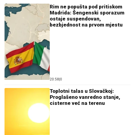
20:58
|
0
Toplotni talas u Slovačkoj:
Proglašeno vanredno stanje,
cisterne već na terenu
20:16
|
0
Tramp očekuje pobjedu na
izborima za Kongres