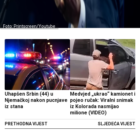
Foto: Printscreen/Youtube
Uhapšen Srbin (44) u
Medvjed „ukrao“ kamionet i
Njemačkoj nakon pucnjave
pojeo ručak: Viralni snimak
iz stana
iz Kolorada nasmijao
milione (VIDEO)
PRETHODNA VIJEST
SLJEDEĆA VIJEST