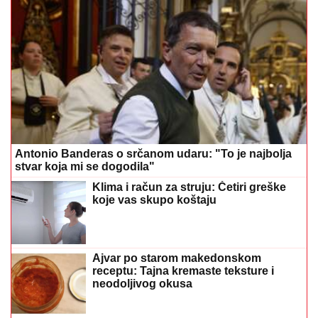
Antonio Banderas o srčanom udaru: "To je najbolja
stvar koja mi se dogodila"
Klima i račun za struju: Četiri greške
koje vas skupo koštaju
Ajvar po starom makedonskom
receptu: Tajna kremaste teksture i
neodoljivog okusa