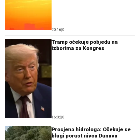
16:32
|
0
Procjena hidrologa: Očekuje se
blagi porast nivoa Dunava