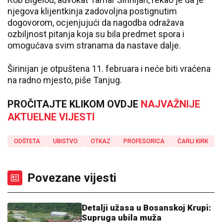
njegova klijentkinja zadovoljna postignutim
dogovorom, ocjenjujući da nagodba odražava
ozbiljnost pitanja koja su bila predmet spora i
omogućava svim stranama da nastave dalje.
Širinijan je otpuštena 11. februara i neće biti vraćena
na radno mjesto, piše Tanjug.
PROČITAJTE KLIKOM OVDJE
NAJVAŽNIJE
AKTUELNE VIJESTI
ODŠTETA
UBISTVO
OTKAZ
PROFESORICA
ČARLI KIRK
Povezane vijesti
Detalji užasa u Bosanskoj Krupi:
Supruga ubila muža