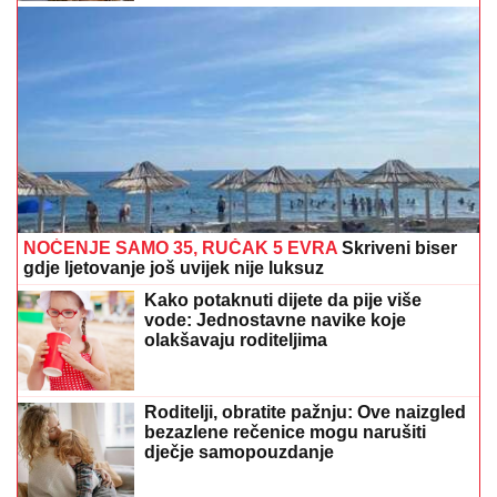
NOĆENJE SAMO 35, RUČAK 5 EVRA
Skriveni biser
gdje ljetovanje još uvijek nije luksuz
Kako potaknuti dijete da pije više
vode: Jednostavne navike koje
olakšavaju roditeljima
Roditelji, obratite pažnju: Ove naizgled
bezazlene rečenice mogu narušiti
dječje samopouzdanje