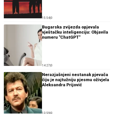
14:27
|
0
Nerazjašnjeni nestanak pjevača
čiju je najtužniju pjesmu oživjela
Aleksandra Prijović
13:59
|
0