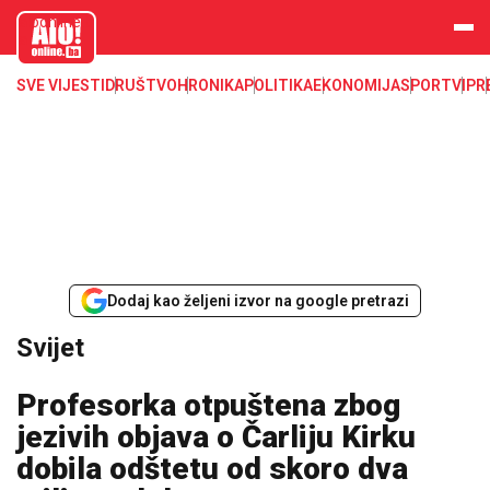
aloonline.b
a
SVE VIJESTI
DRUŠTVO
HRONIKA
POLITIKA
EKONOMIJA
SPORT
VIP
R
Dodaj kao željeni izvor na google pretrazi
Svijet
Profesorka otpuštena zbog
jezivih objava o Čarliju Kirku
dobila odštetu od skoro dva