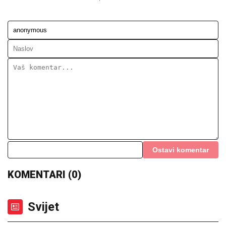
Ostavi komentar
KOMENTARI (0)
Svijet
Rim ne popušta pod pritiskom
Madrida: Šengenski sporazum
ostaje suspendovan,
bezbjednost na prvom mjestu