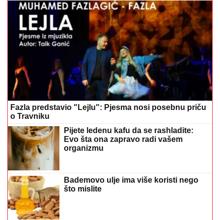
Fazla predstavio "Lejlu": Pjesma nosi posebnu priču
o Travniku
Pijete ledenu kafu da se rashladite:
Evo šta ona zapravo radi vašem
organizmu
Bademovo ulje ima više koristi nego
što mislite