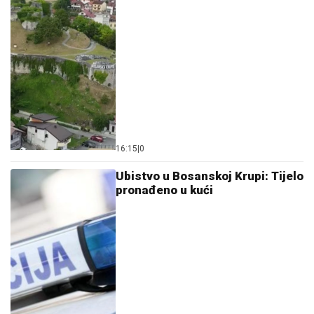
16:15
|
0
Ubistvo u Bosanskoj Krupi: Tijelo
pronađeno u kući