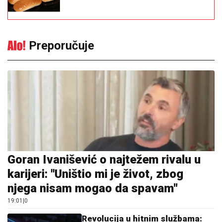
Goran Ivanišević o najtežem rivalu u
karijeri: "Uništio mi je život, zbog
njega nisam mogao da spavam"
19:01
|
0
Revolucija u hitnim službama:
Vještačka inteligencija obrađuje
hitne pozive na 911
18:15
|
0
Banjalučanka pronašla pileće