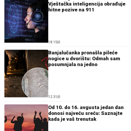
nogice u dvorištu: Odmah sam
posumnjala na jedno
12:31
|
0
Od 10. do 16. avgusta jedan dan
donosi najveću sreću: Saznajte
kada je vaš trenutak
15:54
|
0
Bugarska zvijezda opjevala
vještačku inteligenciju: Objavila
numeru "ChatGPT"