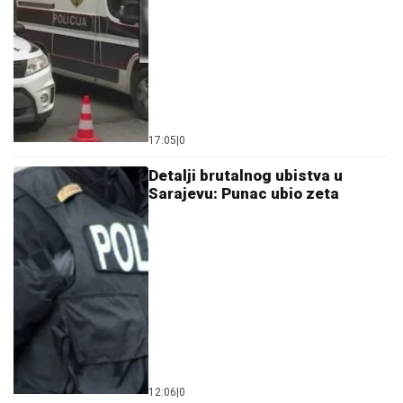
17:05
|
0
Detalji brutalnog ubistva u
Sarajevu: Punac ubio zeta
12:06
|
0