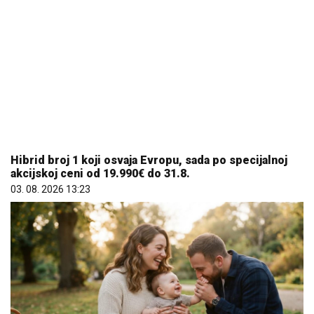
Hibrid broj 1 koji osvaja Evropu, sada po specijalnoj
akcijskoj ceni od 19.990€ do 31.8.
03. 08. 2026 13:23
Šta dete nasleđuje od oca, a šta od majke? Sve što
treba da znate o genetici
05. 08. 2026 06:45