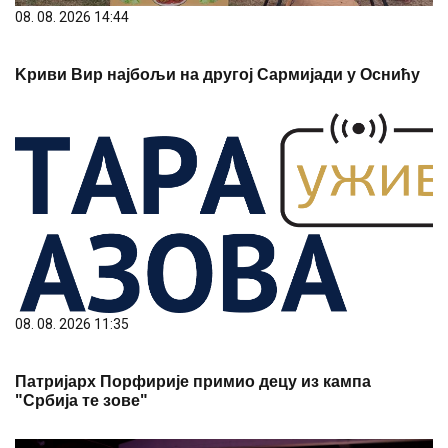
08. 08. 2026 14:44
Kриви Вир најбољи на другој Сармијади у Оснићу
08. 08. 2026 11:35
Патријарх Порфирије примио децу из кампа
"Србија те зове"