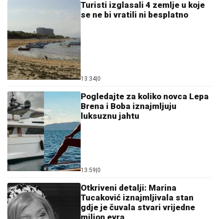
Turisti izglasali 4 zemlje u koje
se ne bi vratili ni besplatno
13:34
|
0
Pogledajte za koliko novca Lepa
Brena i Boba iznajmljuju
luksuznu jahtu
13:59
|
0
Otkriveni detalji: Marina
Tucaković iznajmljivala stan
gdje je čuvala stvari vrijedne
milion evra