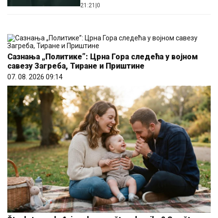
21:21
|
0
Сазнања „Политике”: Црна Гора следећа у војном
савезу Загреба, Тиране и Приштине
07. 08. 2026 09:14