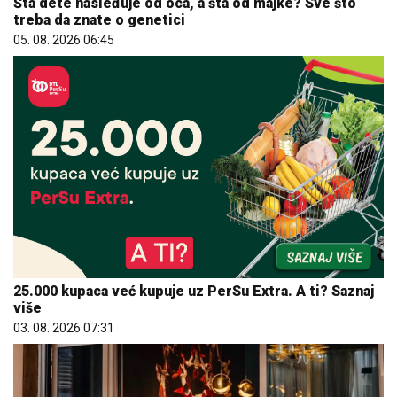
Šta dete nasleđuje od oca, a šta od majke? Sve što
treba da znate o genetici
05. 08. 2026 06:45
25.000 kupaca već kupuje uz PerSu Extra. A ti? Saznaj
više
03. 08. 2026 07:31