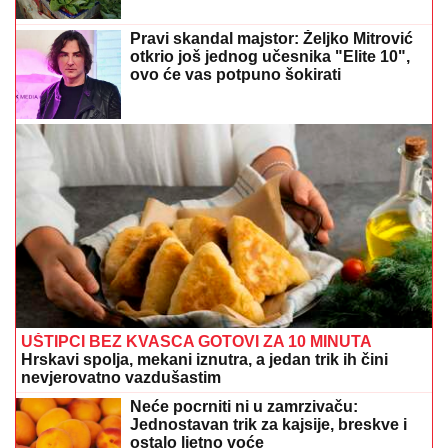
Pravi skandal majstor: Željko Mitrović
otkrio još jednog učesnika "Elite 10",
ovo će vas potpuno šokirati
UŠTIPCI BEZ KVASCA GOTOVI ZA 10 MINUTA
Hrskavi spolja, mekani iznutra, a jedan trik ih čini
nevjerovatno vazdušastim
Neće pocrniti ni u zamrzivaču:
Jednostavan trik za kajsije, breskve i
ostalo ljetno voće