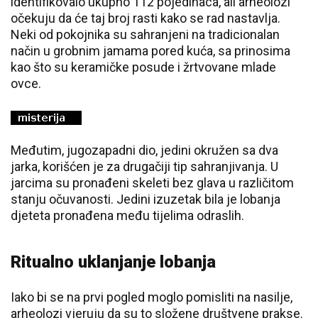
identifikovalo ukupno 112 pojedinaca, ali arheolozi
očekuju da će taj broj rasti kako se rad nastavlja.
Neki od pokojnika su sahranjeni na tradicionalan
način u grobnim jamama pored kuća, sa prinosima
kao što su keramičke posude i žrtvovane mlade
ovce.
Međutim, jugozapadni dio, jedini okružen sa dva
jarka, korišćen je za drugačiji tip sahranjivanja. U
jarcima su pronađeni skeleti bez glava u različitom
stanju očuvanosti. Jedini izuzetak bila je lobanja
djeteta pronađena među tijelima odraslih.
Ritualno uklanjanje lobanja
Iako bi se na prvi pogled moglo pomisliti na nasilje,
arheolozi vjeruju da su to složene društvene prakse.