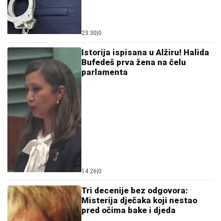
23:30
|
0
Istorija ispisana u Alžiru! Halida
Bufedeš prva žena na čelu
parlamenta
14:26
|
0
Tri decenije bez odgovora:
Misterija dječaka koji nestao
pred očima bake i djeda