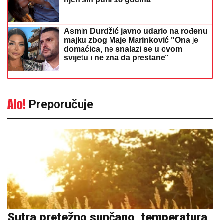
Asmin Durdžić javno udario na rođenu
majku zbog Maje Marinković "Ona je
domaćica, ne snalazi se u ovom
svijetu i ne zna da prestane"
Preporučuje
Sutra pretežno sunčano, temperatura