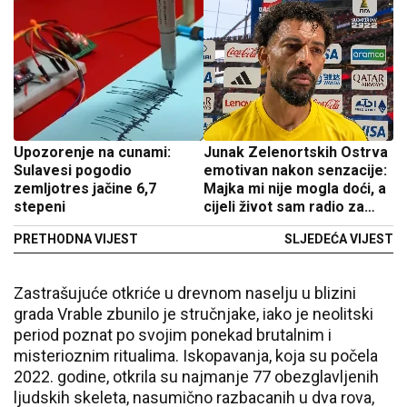
Upozorenje na cunami:
Junak Zelenortskih Ostrva
Sulavesi pogodio
emotivan nakon senzacije:
zemljotres jačine 6,7
Majka mi nije mogla doći, a
stepeni
cijeli život sam radio za
ovo
PRETHODNA VIJEST
SLJEDEĆA VIJEST
Zastrašujuće otkriće u drevnom naselju u blizini
grada Vrable zbunilo je stručnjake, iako je neolitski
period poznat po svojim ponekad brutalnim i
misterioznim ritualima. Iskopavanja, koja su počela
2022. godine, otkrila su najmanje 77 obezglavljenih
ljudskih skeleta, nasumično razbacanih u dva rova,