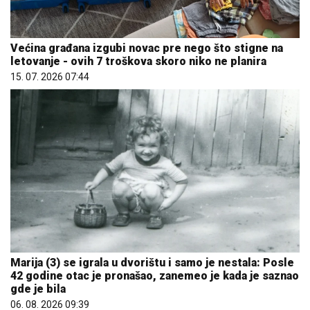
Većina građana izgubi novac pre nego što stigne na
letovanje - ovih 7 troškova skoro niko ne planira
15. 07. 2026 07:44
Marija (3) se igrala u dvorištu i samo je nestala: Posle
42 godine otac je pronašao, zanemeo je kada je saznao
gde je bila
06. 08. 2026 09:39