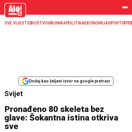
aloonline.b
a
SVE VIJESTI
DRUŠTVO
HRONIKA
POLITIKA
EKONOMIJA
SPORT
VIP
R
Dodaj kao željeni izvor na google pretrazi
Svijet
Pronađeno 80 skeleta bez
glave: Šokantna istina otkriva
sve