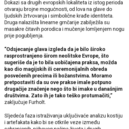
Dokazi sa drugih evropskih lokaliteta iz istog perioda
otvaraju brojne mogućnosti, od lova na glave do
ljudskih žrtvovanja i simbolične krađe identiteta.
Druga nalazišta linearne grnčarije zabilježila su
masakre čitavih porodica i mučenje lomljenjem nogu
prije pogubljenja.
“
Odsjecanje glava izgleda da je bilo široko
rasprostranjeno širom neolitske Evrope, što
sugeriše da je to bila uobičajena praksa, možda
kao dio magijskih ili ceremonijalnih obreda
posvećenih precima ili božanstvima. Moramo
pretpostaviti da su ove prakse imale potpuno
drugačije značenje nego što bi imake u današnjim
društvima. Zato ih je tako teško protumačiti,
”
zaključuje Furholt.
Sljedeća faza istraživanja uključivaće analizu kostiju
i artefakata kako bi se otkrile veze između
sahranjenih, njihovog načina života i drugih