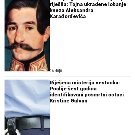
riješila: Tajna ukradene lobanje
kneza Aleksandra
Karađorđevića
16:40
|
0
Riješena misterija nestanka:
Poslije šest godina
identifikovani posmrtni ostaci
Kristine Galvan