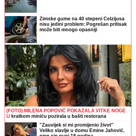
Zimske gume na 40 stepeni Celzijusa
nisu jedini problem: Pogrešan pritisak
može biti mnogo opasniji
(FOTO) MILENA POPOVIĆ POKAZALA VITKE NOGE
U
kratkom miniću pozirala u bašti restorana
"Zauvijek si mi promijenio život"
Veliko slavlje u domu Emine Jahović,
njen sin puni 18 godina