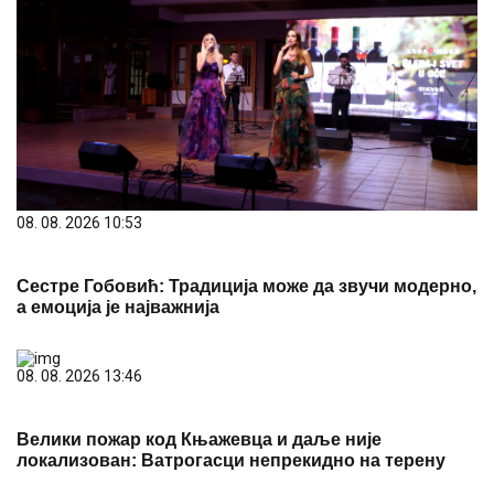
08. 08. 2026 10:53
Сестре Гобовић: Традиција може да звучи модерно,
а емоција је најважнија
08. 08. 2026 13:46
Велики пожар код Књажевца и даље није
локализован: Ватрогасци непрекидно на терену