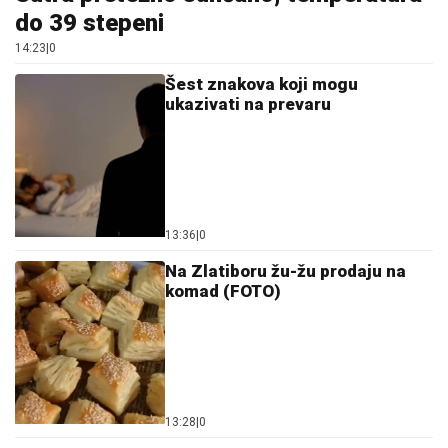
do 39 stepeni
14:23
|
0
Šest znakova koji mogu
ukazivati na prevaru
13:36
|
0
Na Zlatiboru žu-žu prodaju na
komad (FOTO)
13:28
|
0