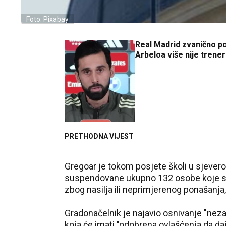
Foto: Pixabay
Real Madrid zvanično po
Arbeloa više nije trener
PRETHODNA VIJEST
Gregoar je tokom posjete školi u sjevero
suspendovane ukupno 132 osobe koje su 
zbog nasilja ili neprimjerenog ponašanja,
Gradonačelnik je najavio osnivanje "nez
koja će imati "odobrena ovlašćenja da daj