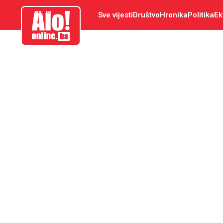
aloonline.ba
Sve vijesti
Društvo
Hronika
Politika
Ek