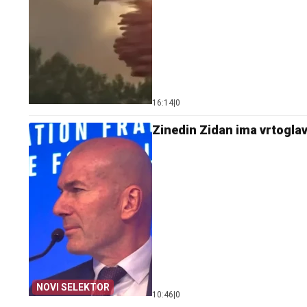
16:14
|
0
Zinedin Zidan ima vrtoglav
NOVI SELEKTOR
10:46
|
0