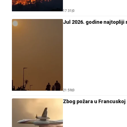
17:31
|
0
Јul 2026. godine najtopliji
21:59
|
0
Zbog požara u Francuskoj u