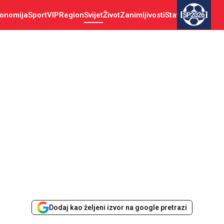
onomija
Sport
VIP
Region
Svijet
Život
Zanimljivosti
Stav
SP2026
Dodaj kao željeni izvor na google pretrazi