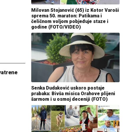
Milovan Stojanović (65) iz Kotor Varoši
sprema 50. maraton: Patikama i
čeličnom voljom pobjeđuje staze i
godine (FOTO/VIDEO)
vatrene
Senka Dudaković uskoro postaje
prabaka: Bivša misica Orahove plijeni
šarmom i u osmoj deceniji (FOTO)