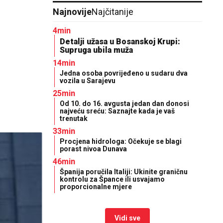
Najnovije
Najčitanije
4min
Detalji užasa u Bosanskoj Krupi:
Supruga ubila muža
14min
Јedna osoba povrijeđeno u sudaru dva
vozila u Sarajevu
25min
Od 10. do 16. avgusta jedan dan donosi
najveću sreću: Saznajte kada je vaš
trenutak
33min
Procjena hidrologa: Očekuje se blagi
porast nivoa Dunava
46min
Španija poručila Italiji: Ukinite graničnu
kontrolu za Špance ili usvajamo
proporcionalne mjere
Vidi sve