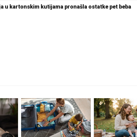
28 °C
ja u kartonskim kutijama pronašla ostatke pet beba
Pale