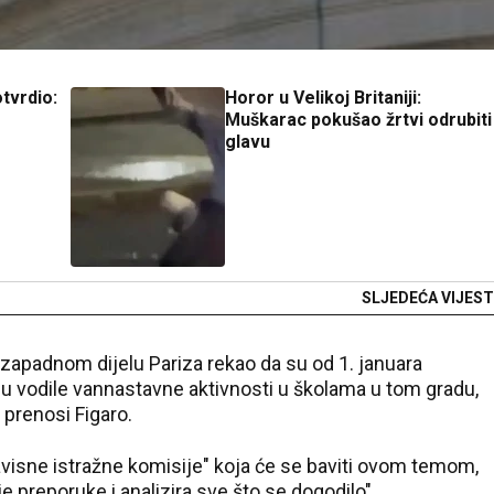
tvrdio:
Horor u Velikoj Britaniji:
Muškarac pokušao žrtvi odrubiti
glavu
SLJEDEĆA VIJEST
zapadnom dijelu Pariza rekao da su od 1. januara
vodile vannastavne aktivnosti u školama u tom gradu,
 prenosi Figaro.
avisne istražne komisije" koja će se baviti ovom temom,
e preporuke i analizira sve što se dogodilo".