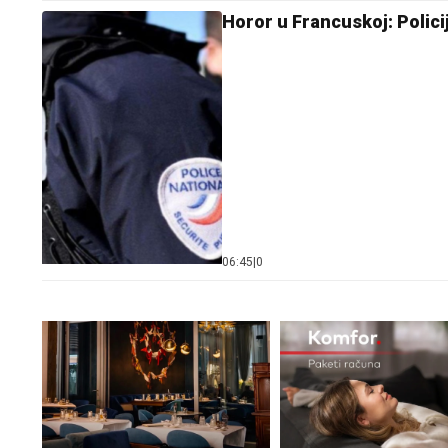
Horor u Francuskoj: Polici
06:45
|
0