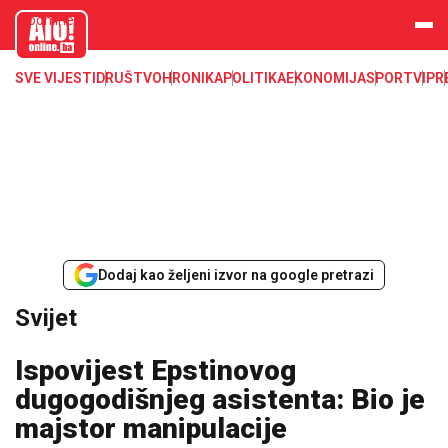
aloonline.b
a
SVE VIJESTI
DRUŠTVO
HRONIKA
POLITIKA
EKONOMIJA
SPORT
VIP
R
Dodaj kao željeni izvor na google pretrazi
Svijet
Ispovijest Epstinovog
dugogodišnjeg asistenta: Bio je
majstor manipulacije