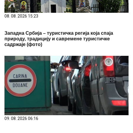
08. 08. 2026 15:23
Западна Србија – туристичка регија која спаја
природу, традицију и савремене туристичке
садржаје (фото)
09. 08. 2026 06:16