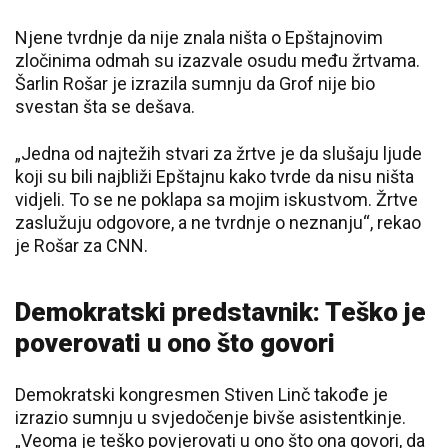
Njene tvrdnje da nije znala ništa o Epštajnovim
zločinima odmah su izazvale osudu među žrtvama.
Šarlin Rošar je izrazila sumnju da Grof nije bio
svestan šta se dešava.
„Jedna od najtežih stvari za žrtve je da slušaju ljude
koji su bili najbliži Epštajnu kako tvrde da nisu ništa
vidjeli. To se ne poklapa sa mojim iskustvom. Žrtve
zaslužuju odgovore, a ne tvrdnje o neznanju“, rekao
je Rošar za CNN.
Demokratski predstavnik: Teško je
poverovati u ono što govori
Demokratski kongresmen Stiven Linč takođe je
izrazio sumnju u svjedočenje bivše asistentkinje.
„Veoma je teško povjerovati u ono što ona govori, da