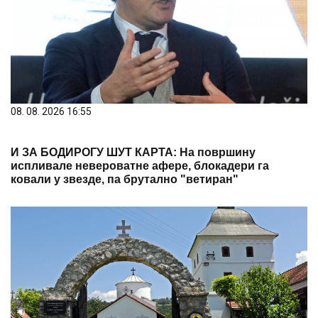
08. 08. 2026 16:55
И ЗА БОДИРОГУ ШУТ КАРТА: На површину
испливале невероватне афере, блокадери га
ковали у звезде, па брутално "ветиран"