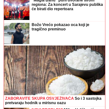
"Magla Band" puni dvorane širom
regiona: Za koncert u Sarajevu publika
će birati dio repertoara
Božo Vrećo pokazao oca koji je
tragično preminuo
ZABORAVITE SKUPA OSVJEŽIVAČA
So i 3 sastojka
pretvaraju hodnik u mirisnu oazu