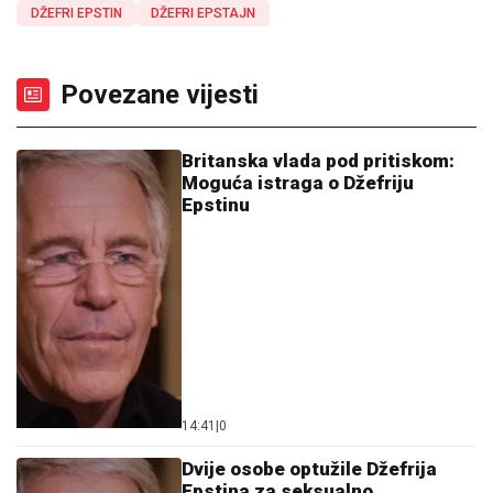
DŽEFRI EPSTIN
DŽEFRI EPSTAJN
Povezane vijesti
Britanska vlada pod pritiskom:
Moguća istraga o Džefriju
Epstinu
14:41
|
0
Dvije osobe optužile Džefrija
Epstina za seksualno