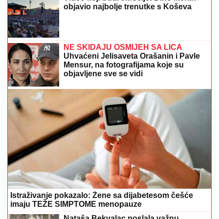
objavio najbolje trenutke s Koševa
NE SKIDAJU OSMIJEH SA LICA
Uhvaćeni Jelisaveta Orašanin i Pavle
Mensur, na fotografijama koje su
objavljene sve se vidi
Istraživanje pokazalo: Žene sa dijabetesom češće
imaju TEŽE SIMPTOME menopauze
Nataša Bekvalac poslala važnu