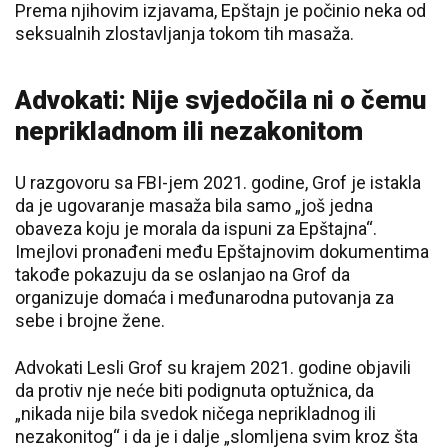
Prema njihovim izjavama, Epštajn je počinio neka od
seksualnih zlostavljanja tokom tih masaža.
Advokati: Nije svjedočila ni o čemu
neprikladnom ili nezakonitom
U razgovoru sa FBI-jem 2021. godine, Grof je istakla
da je ugovaranje masaža bila samo „još jedna
obaveza koju je morala da ispuni za Epštajna“.
Imejlovi pronađeni među Epštajnovim dokumentima
takođe pokazuju da se oslanjao na Grof da
organizuje domaća i međunarodna putovanja za
sebe i brojne žene.
Advokati Lesli Grof su krajem 2021. godine objavili
da protiv nje neće biti podignuta optužnica, da
„nikada nije bila svedok ničega neprikladnog ili
nezakonitog“ i da je i dalje „slomljena svim kroz šta