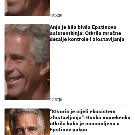
18:52
|
0
Anja je bila bivša Epstinova
asistentkinja: Otkrila mračne
detalje kontrole i zlostavljanja
12:57
|
0
"Stvorio je cijeli ekosistem
zlostavljanja": Ruska manekenka
otkrila kako je namamljena u
Epstinov pakao