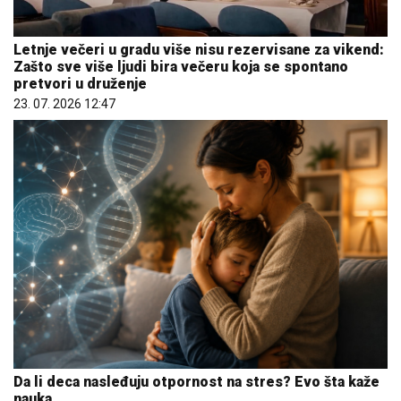
Letnje večeri u gradu više nisu rezervisane za vikend:
Zašto sve više ljudi bira večeru koja se spontano
pretvori u druženje
23. 07. 2026 12:47
Da li deca nasleđuju otpornost na stres? Evo šta kaže
nauka