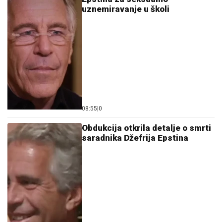
uznemiravanje u školi
08:55
|
0
Obdukcija otkrila detalje o smrti
saradnika Džefrija Epstina