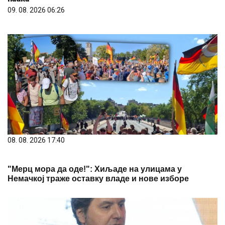
09. 08. 2026 06:26
08. 08. 2026 17:40
"Мерц мора да оде!": Хиљаде на улицама у
Немачкој траже оставку владе и нове изборе