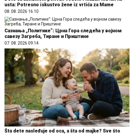
usta: Potresno iskustvo žene iz vrtića za Mame
08. 08. 2026 16:10
Сазнања „Политике”: Црна Гора следећа у војном
савезу Загреба, Тиране и Приштине
07. 08. 2026 09:14
Šta dete nasleđuje od oca, a šta od majke? Sve što