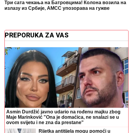
Три сата чекања на Батровцима! Колона возила на
излазу из Србије, АМСС упозорава на гужве
PREPORUKA ZA VAS
Asmin Durdžić javno udario na rođenu majku zbog
Maje Marinković "Ona je domaćica, ne snalazi se u
ovom svijetu i ne zna da prestane"
Rijetka antitijela mogu pomoći u