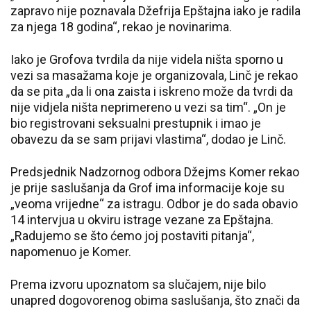
zapravo nije poznavala Džefrija Epštajna iako je radila
za njega 18 godina“, rekao je novinarima.
Iako je Grofova tvrdila da nije videla ništa sporno u
vezi sa masažama koje je organizovala, Linč je rekao
da se pita „da li ona zaista i iskreno može da tvrdi da
nije vidjela ništa neprimereno u vezi sa tim“. „On je
bio registrovani seksualni prestupnik i imao je
obavezu da se sam prijavi vlastima“, dodao je Linč.
Predsjednik Nadzornog odbora Džejms Komer rekao
je prije saslušanja da Grof ima informacije koje su
„veoma vrijedne“ za istragu. Odbor je do sada obavio
14 intervjua u okviru istrage vezane za Epštajna.
„Radujemo se što ćemo joj postaviti pitanja“,
napomenuo je Komer.
Prema izvoru upoznatom sa slučajem, nije bilo
unapred dogovorenog obima saslušanja, što znači da