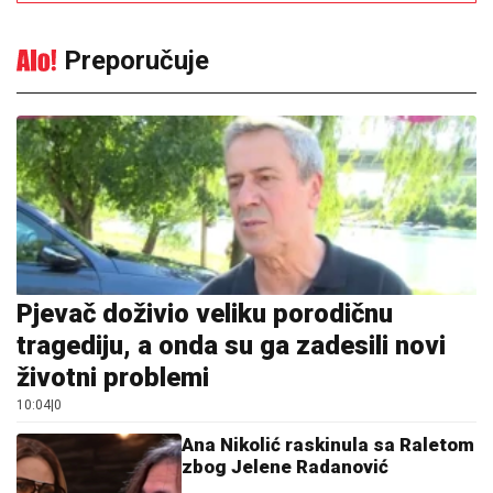
Preporučuje
Pjevač doživio veliku porodičnu
tragediju, a onda su ga zadesili novi
životni problemi
10:04
|
0
Ana Nikolić raskinula sa Raletom
zbog Jelene Radanović