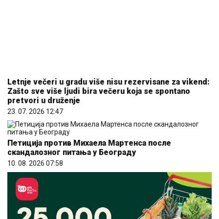
Letnje večeri u gradu više nisu rezervisane za vikend:
Zašto sve više ljudi bira večeru koja se spontano
pretvori u druženje
23. 07. 2026 12:47
Петиција против Михаела Мартенса после
скандалозног питања у Београду
10. 08. 2026 07:58