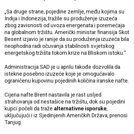
„Sa druge strane, pojedine zemlje, među kojima su
Indija i Indonezija, tražile su produženje izuzeća
zbog zavisnosti od uvoza energenata i poremećaja
na globalnom tržištu. Američki ministar finansija Skot
Besent izjavio je ranije da su produženja izuzeća bila
neophodna radi očuvanja stabilnosti svjetskog
energetskog tržišta tokom krize na Bliskom istoku.“
Administracija SAD je u aprilu takođe dozvolila da
istekne posebno izuzeće koje je omogućavalo
ograničenu kupovinu pojedinih količina iranske nafte.
Cijena nafte Brent nastavila je rast usljed
strahovanja od nestašice na tržištu, dok su pojedini
kupci počeli da traže
alternativne isporuke
,
uključujući i iz Sjedinjenih Američkih Država, prenosi
Tanjug.