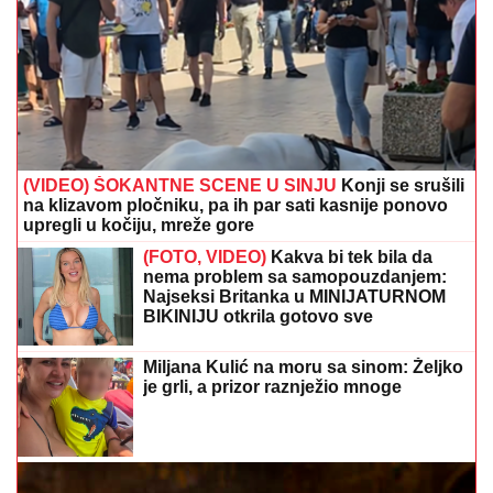
(VIDEO) ŠOKANTNE SCENE U SINJU
Konji se srušili
na klizavom pločniku, pa ih par sati kasnije ponovo
upregli u kočiju, mreže gore
(FOTO, VIDEO)
Kakva bi tek bila da
nema problem sa samopouzdanjem:
Najseksi Britanka u MINIJATURNOM
BIKINIJU otkrila gotovo sve
Miljana Kulić na moru sa sinom: Željko
je grli, a prizor raznježio mnoge