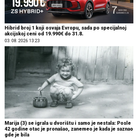
Hibrid broj 1 koji osvaja Evropu, sada po specijalnoj
akcijskoj ceni od 19.990€ do 31.8.
03. 08. 2026 13:23
Marija (3) se igrala u dvorištu i samo je nestala: Posle
42 godine otac je pronašao, zanemeo je kada je saznao
gde je bila
06. 08. 2026 09:39