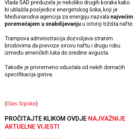
Vlada SAD preduzela je nekoliko drugih koraka kako
bi ublažila posljedice energetskog šoka, koji je
Međunarodna agencija za energiju nazvala
najvećim
poremećajem u snabdijevanju
u istoriji tržišta nafte.
Trampova administracija dozvoljava stranim
brodovima da prevoze sirovu naftu i drugu robu
između američkih luka do sredine avgusta.
Takođe je privremeno odustala od nekih domaćih
specifikacija goriva.
(
Glas Srpske
)
PROČITAJTE KLIKOM OVDJE
NAJVAŽNIJE
AKTUELNE VIJESTI