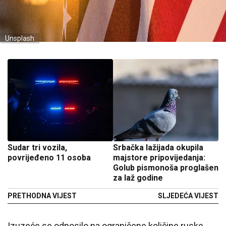
Unsplash
Sudar tri vozila,
Srbačka lažijada okupila
povrijeđeno 11 osoba
majstore pripovijedanja:
Golub pismonoša proglašen
za laž godine
PRETHODNA VIJEST
SLJEDEĆA VIJEST
Izuzeće se odnosilo na ograničene količine ruske