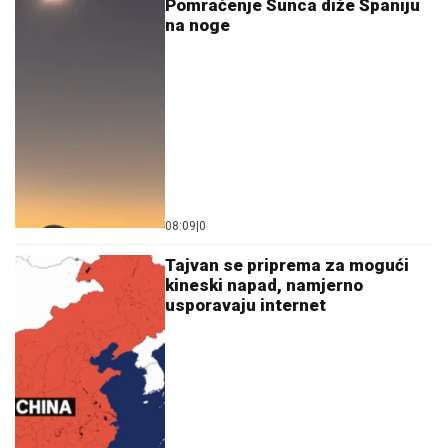
08:09
|
0
Tajvan se priprema za mogući
kineski napad, namjerno
usporavaju internet