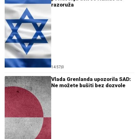
razoruža
14:57
|
0
Vlada Grenlanda upozorila SAD:
Ne možete bušiti bez dozvole