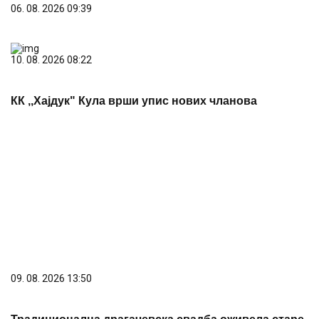
10. 08. 2026 08:22
КК ,,Хајдук" Кула врши упис нових чланова
09. 08. 2026 13:50
Традиционална драгачевска свадба оживела старе
обичаје у Гучи