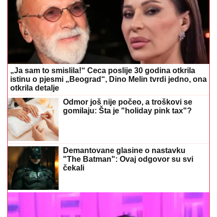
„Ja sam to smislila!“ Ceca poslije 30 godina otkrila
istinu o pjesmi „Beograd“, Dino Melin tvrdi jedno, ona
otkrila detalje
Odmor još nije počeo, a troškovi se
gomilaju: Šta je "holiday pink tax"?
Demantovane glasine o nastavku
"The Batman": Ovaj odgovor su svi
čekali