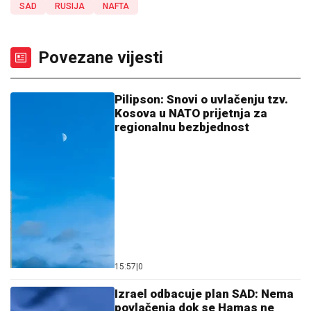
SAD
RUSIJA
NAFTA
Povezane vijesti
Pilipson: Snovi o uvlačenju tzv.
Kosova u NATO prijetnja za
regionalnu bezbjednost
15:57
|
0
Izrael odbacuje plan SAD: Nema
povlačenja dok se Hamas ne