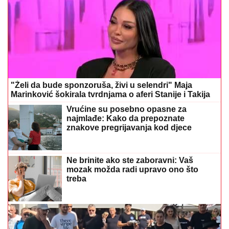
"Želi da bude sponzoruša, živi u selendri" Maja
Marinković šokirala tvrdnjama o aferi Stanije i Takija
Vrućine su posebno opasne za
najmlađe: Kako da prepoznate
znakove pregrijavanja kod djece
Ne brinite ako ste zaboravni: Vaš
mozak možda radi upravo ono što
treba