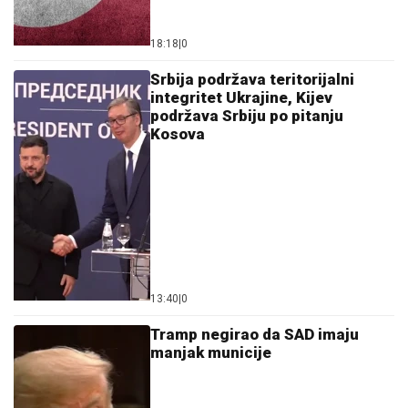
18:18
|
0
Srbija podržava teritorijalni
integritet Ukrajine, Kijev
podržava Srbiju po pitanju
Kosova
13:40
|
0
Tramp negirao da SAD imaju
manjak municije