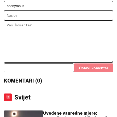
Ostavi komentar
KOMENTARI (0)
Svijet
Uvedene vanredne mjere:
Pomračenje Sunca diže Španiju
na noge