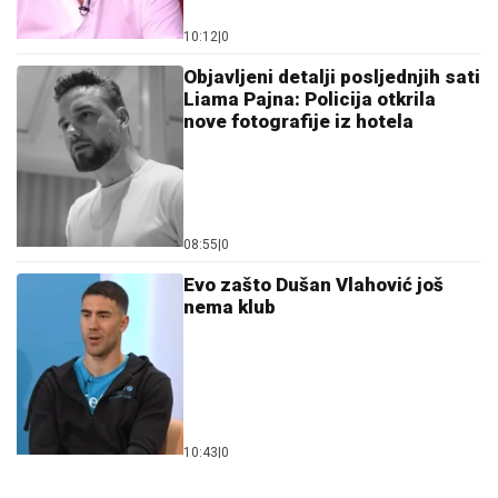
Objavljeni detalji posljednjih sati
Liama Pajna: Policija otkrila
nove fotografije iz hotela
08:55
|
0
Evo zašto Dušan Vlahović još
nema klub
10:43
|
0