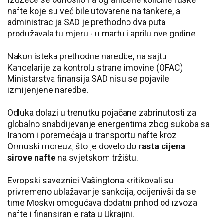
nafte koje su već bile utovarene na tankere, a
administracija SAD je prethodno dva puta
produžavala tu mjeru - u martu i aprilu ove godine.
Nakon isteka prethodne naredbe, na sajtu
Kancelarije za kontrolu strane imovine (OFAC)
Ministarstva finansija SAD nisu se pojavile
izmijenjene naredbe.
Odluka dolazi u trenutku pojačane zabrinutosti za
globalno snabdijevanje energentima zbog sukoba sa
Iranom i poremećaja u transportu nafte kroz
Ormuski moreuz, što je dovelo do
rasta cijena
sirove nafte
na svjetskom tržištu.
Evropski saveznici Vašingtona kritikovali su
privremeno ublažavanje sankcija, ocijenivši da se
time Moskvi omogućava dodatni prihod od izvoza
nafte i finansiranje rata u Ukrajini.