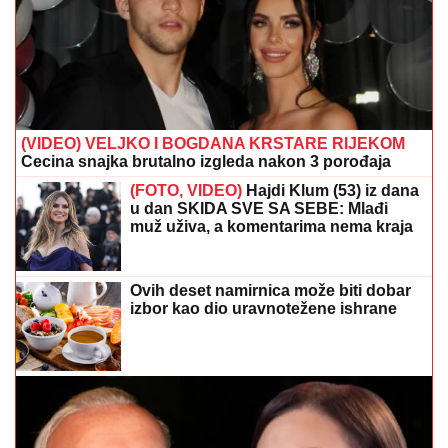
(VIDEO) VELJKO I BOGDANA KRSTARE RIJEKOM
Cecina snajka brutalno izgleda nakon 3 porođaja
(FOTO, VIDEO)
Hajdi Klum (53) iz dana
u dan SKIDA SVE SA SEBE: Mlađi
muž uživa, a komentarima nema kraja
Ovih deset namirnica može biti dobar
izbor kao dio uravnotežene ishrane