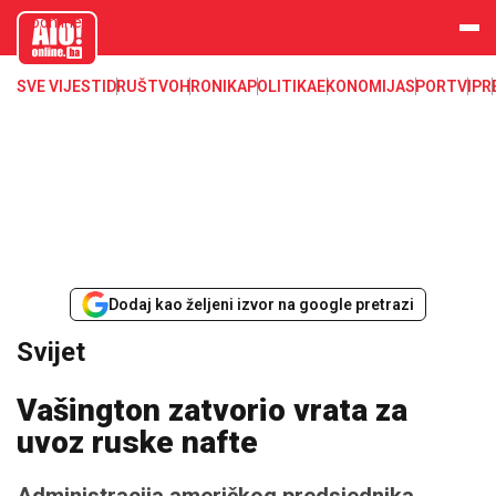
aloonline.b
a
SVE VIJESTI
DRUŠTVO
HRONIKA
POLITIKA
EKONOMIJA
SPORT
VIP
R
Dodaj kao željeni izvor na google pretrazi
Svijet
Vašington zatvorio vrata za
uvoz ruske nafte