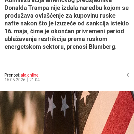
Administracija američkog predsjednika
Donalda Trampa nije izdala naredbu kojom se
produžava ovlašćenje za kupovinu ruske
nafte nakon što je izuzeće od sankcija isteklo
16. maja, čime je okončan privremeni period
ublažavanja restrikcija prema ruskom
energetskom sektoru, prenosi Blumberg.
Prenosi:
alo.online
0
16.05.2026.
21:04