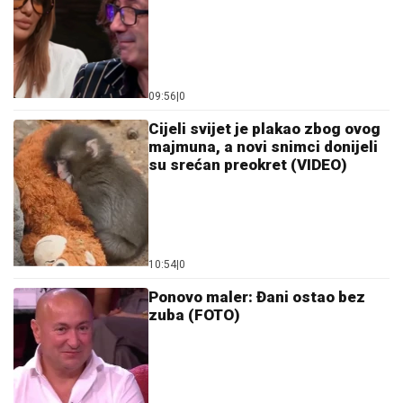
09:56
|
0
Cijeli svijet je plakao zbog ovog
majmuna, a novi snimci donijeli
su srećan preokret (VIDEO)
10:54
|
0
Ponovo maler: Đani ostao bez
zuba (FOTO)
10:12
|
0