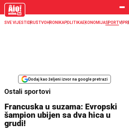
aloonline.b
a
SVE VIJESTI
DRUŠTVO
HRONIKA
POLITIKA
EKONOMIJA
SPORT
VIP
R
Dodaj kao željeni izvor na google pretrazi
Ostali sportovi
Francuska u suzama: Evropski
šampion ubijen sa dva hica u
grudi!