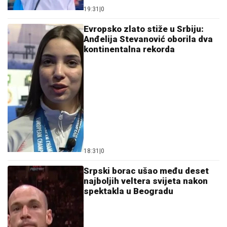
19:31
|
0
Evropsko zlato stiže u Srbiju:
Anđelija Stevanović oborila dva
kontinentalna rekorda
18:31
|
0
Srpski borac ušao među deset
najboljih veltera svijeta nakon
spektakla u Beogradu