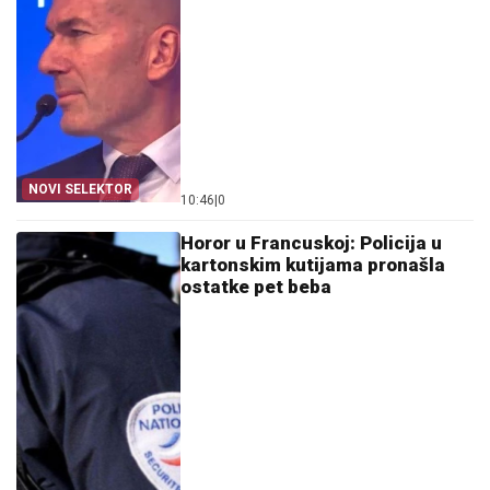
NOVI SELEKTOR
10:46
|
0
Horor u Francuskoj: Policija u
kartonskim kutijama pronašla
ostatke pet beba