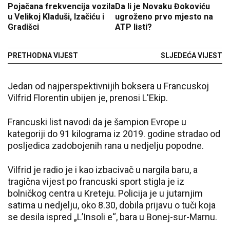
Pojačana frekvencija vozila
Da li je Novaku Đokoviću
u Velikoj Kladuši, Izačiću i
ugroženo prvo mjesto na
Gradišci
ATP listi?
PRETHODNA VIJEST
SLJEDEĆA VIJEST
Jedan od najperspektivnijih boksera u Francuskoj
Vilfrid Florentin ubijen je, prenosi L'Ekip.
Francuski list navodi da je šampion Evrope u
kategoriji do 91 kilograma iz 2019. godine stradao od
posljedica zadobojenih rana u nedjelju popodne.
Vilfrid je radio je i kao izbacivač u nargila baru, a
tragična vijest po francuski sport stigla je iz
bolničkog centra u Kreteju. Policija je u jutarnjim
satima u nedjelju, oko 8.30, dobila prijavu o tuči koja
se desila ispred „L’Insoli e“, bara u Bonej-sur-Marnu.