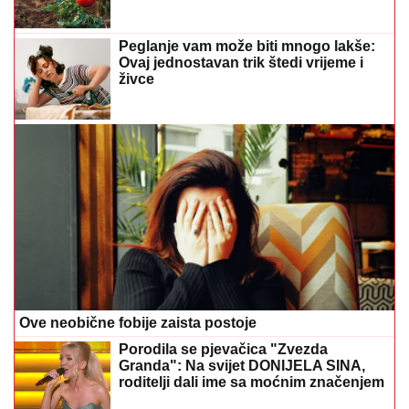
Peglanje vam može biti mnogo lakše:
Ovaj jednostavan trik štedi vrijeme i
živce
Ove neobične fobije zaista postoje
Porodila se pjevačica "Zvezda
Granda": Na svijet DONIJELA SINA,
roditelji dali ime sa moćnim značenjem