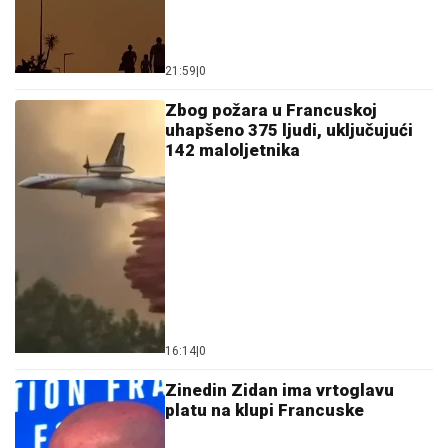
21:59
|
0
Zbog požara u Francuskoj
uhapšeno 375 ljudi, uključujući
142 maloljetnika
16:14
|
0
Zinedin Zidan ima vrtoglavu
platu na klupi Francuske