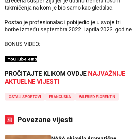
izrečena suspenzija jer je udario trenera tokom
takmičenja na kom je bio samo kao gledalac.
Postao je profesionalac i pobijedio je u svoje tri
borbe između septembra 2022. i aprila 2023. godine.
BONUS VIDEO:
PROČITAJTE KLIKOM OVDJE
NAJVAŽNIJE
AKTUELNE VIJESTI
OSTALI SPORTOVI
FRANCUSKA
WILFRIED FLORENTIN
Povezane vijesti
NASA objavila dramatične