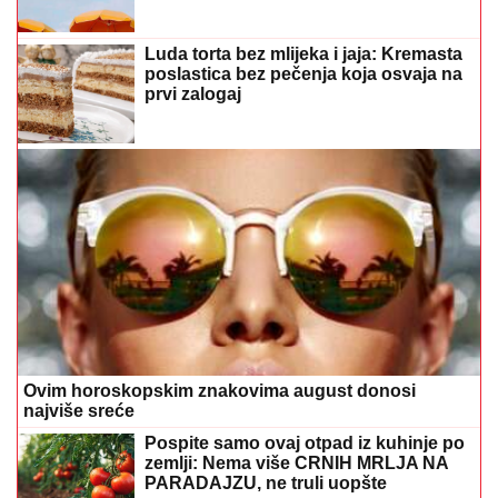
Luda torta bez mlijeka i jaja: Kremasta
poslastica bez pečenja koja osvaja na
prvi zalogaj
Ovim horoskopskim znakovima august donosi
najviše sreće
Pospite samo ovaj otpad iz kuhinje po
zemlji: Nema više CRNIH MRLJA NA
PARADAJZU, ne truli uopšte