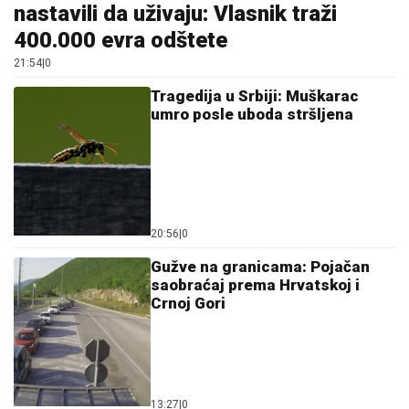
nastavili da uživaju: Vlasnik traži
400.000 evra odštete
21:54
|
0
Tragedija u Srbiji: Muškarac
umro posle uboda stršljena
20:56
|
0
Gužve na granicama: Pojačan
saobraćaj prema Hrvatskoj i
Crnoj Gori
13:27
|
0