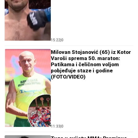
15:22
|
0
Milovan Stojanović (65) iz Kotor
Varoši sprema 50. maraton:
Patikama i čeličnom voljom
pobjeđuje staze i godine
(FOTO/VIDEO)
11:33
|
0