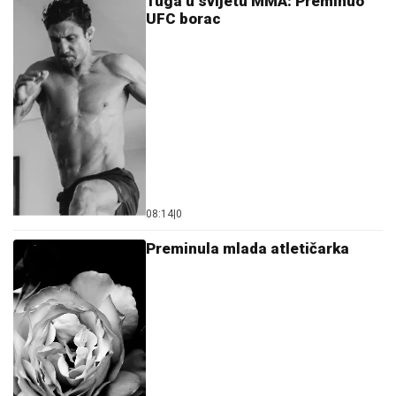
Tuga u svijetu MMA: Preminuo
UFC borac
08:14
|
0
Preminula mlada atletičarka