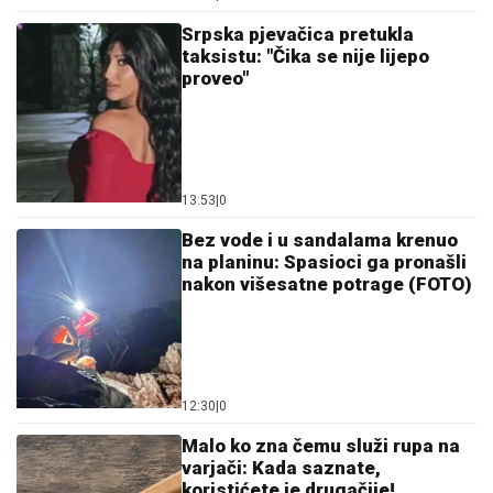
Srpska pjevačica pretukla
taksistu: "Čika se nije lijepo
proveo"
13:53
|
0
Bez vode i u sandalama krenuo
na planinu: Spasioci ga pronašli
nakon višesatne potrage (FOTO)
12:30
|
0
Malo ko zna čemu služi rupa na
varjači: Kada saznate,
koristićete je drugačije!