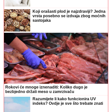
Koji orašasti plod je najzdraviji? Jedna
vrsta posebno se izdvaja zbog moćnih
sastojaka
Rokovi će mnoge iznenaditi: Koliko dugo je
bezbjedno držati meso u zamrzivaču
Razumijete li kako funkcionira UV
indeks? Ovdje je sve što trebate znati