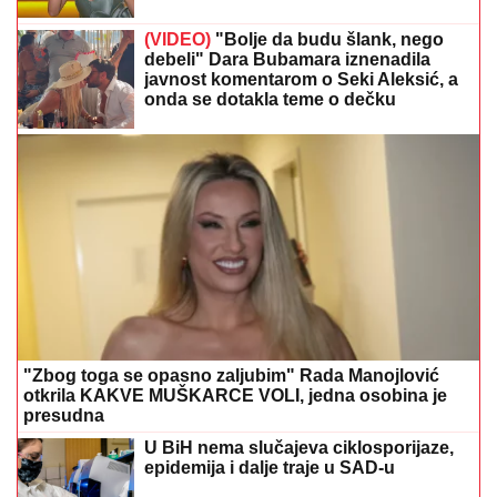
(VIDEO)
"Bolje da budu šlank, nego
debeli" Dara Bubamara iznenadila
javnost komentarom o Seki Aleksić, a
onda se dotakla teme o dečku
"Zbog toga se opasno zaljubim" Rada Manojlović
otkrila KAKVE MUŠKARCE VOLI, jedna osobina je
presudna
U BiH nema slučajeva ciklosporijaze,
epidemija i dalje traje u SAD-u