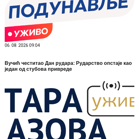
06. 08. 2026 09:04
Вучић честитао Дан рудара: Рударство опстаје као
један од стубова привреде