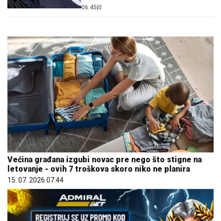
06:45
|
0
Većina građana izgubi novac pre nego što stigne na
letovanje - ovih 7 troškova skoro niko ne planira
15. 07. 2026 07:44