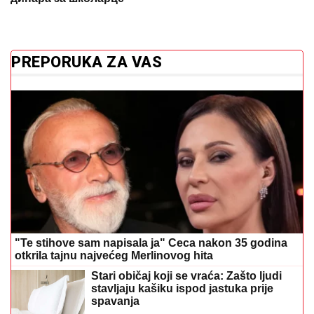
PREPORUKA ZA VAS
"Te stihove sam napisala ja" Ceca nakon 35 godina
otkrila tajnu najvećeg Merlinovog hita
Stari običaj koji se vraća: Zašto ljudi
stavljaju kašiku ispod jastuka prije
spavanja