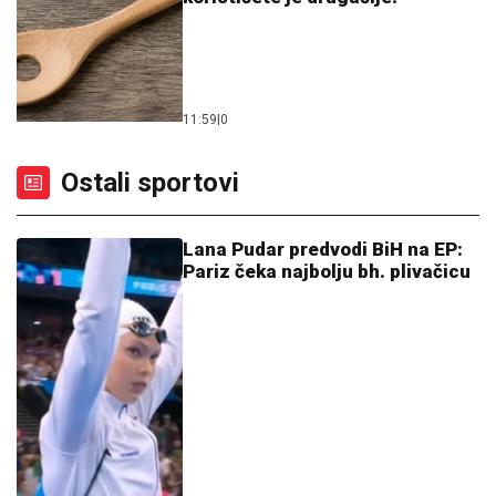
11:59
|
0
Ostali sportovi
Lana Pudar predvodi BiH na EP:
Pariz čeka najbolju bh. plivačicu