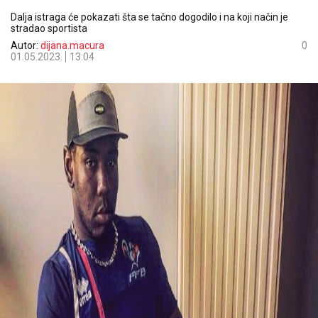
Dalja istraga će pokazati šta se tačno dogodilo i na koji način je
stradao sportista
Autor:
dijana.macura
0
01.05.2023.
13:04