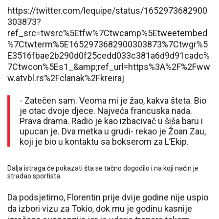
https://twitter.com/lequipe/status/1652973682900
303873?
ref_src=twsrc%5Etfw%7Ctwcamp%5Etweetembed
%7Ctwterm%5E1652973682900303873%7Ctwgr%5
E3516fbae2b290d0f25cedd033c381a6d9d91cadc%
7Ctwcon%5Es1_&amp;ref_url=https%3A%2F%2Fww
w.atvbl.rs%2Fclanak%2Fkreiraj
- Zatečen sam. Veoma mi je žao, kakva šteta. Bio
je otac dvoje djece. Najveća francuska nada.
Prava drama. Radio je kao izbacivač u šiša baru i
upucan je. Dva metka u grudi- rekao je Žoan Zau,
koji je bio u kontaktu sa bokserom za L’Ekip.
Dalja istraga će pokazati šta se tačno dogodilo i na koji način je
stradao sportista.
Da podsjetimo, Florentin prije dvije godine nije uspio
da izbori vizu za Tokio, dok mu je godinu kasnije