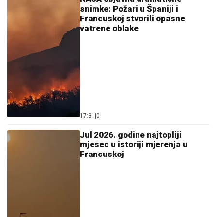
snimke: Požari u Španiji i
Francuskoj stvorili opasne
vatrene oblake
17:31
|
0
Јul 2026. godine najtopliji
mjesec u istoriji mjerenja u
Francuskoj