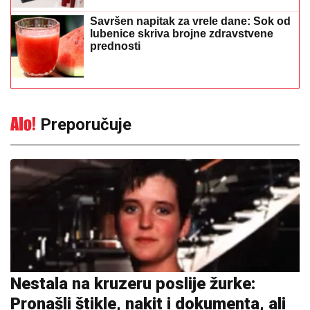
Savršen napitak za vrele dane: Sok od
lubenice skriva brojne zdravstvene
prednosti
Preporučuje
Nestala na kruzeru poslije žurke:
Pronašli štikle, nakit i dokumenta, ali