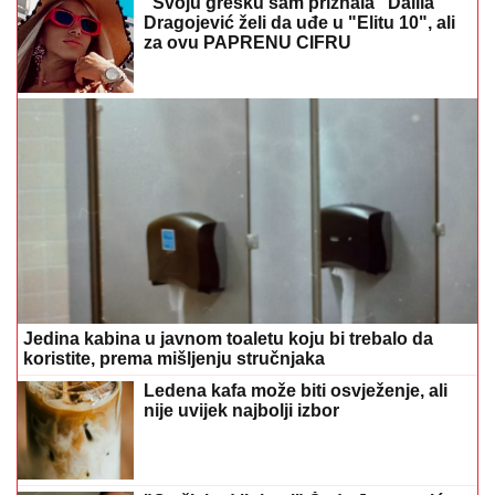
"Svoju grešku sam priznala" Dalila
Dragojević želi da uđe u "Elitu 10", ali
za ovu PAPRENU CIFRU
Jedina kabina u javnom toaletu koju bi trebalo da
koristite, prema mišljenju stručnjaka
Ledena kafa može biti osvježenje, ali
nije uvijek najbolji izbor