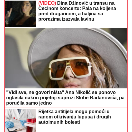
(VIDEO)
Đina Džinović u transu na
Cecinom koncertu: Pala na koljena
pred drugaricom, a haljina sa
prorezima izazvala lavinu
"Vidi sve, ne govori ništa" Ana Nikolić se ponovo
oglasila nakon prijetnji supruzi Slobe Radanovića, pa
poručila samo jedno
Rijetka antitijela mogu pomoći u
ranom otkrivanju lupusa i drugih
autoimunih bolesti