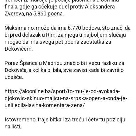
finala, gdje ga očekuje duel protiv Aleksandera
Zvereva, na 5.860 poena.
Maksimalno, može da ima 6.770 bodova, što znači da
bi pred dolazak u Rim, za njega u najboljem slučaju
mogao da ima svega pet poena zaostatka za
Đokovićem.
Poraz Španca u Madridu značio bi i veću razliku za
Đokovića, a kolika bi bila, sve zavisi kada bi završio
učešće.
https://aloonline.ba/sport/to-mu-je-od-avokada-
djokovic-skinuo-majicu-na-srpska-open-a-onda-je-
uslijedila-lavina-komentara-zena/
Istovremeno, traje bitka i za treću i četvrtu poziciju
na listi.