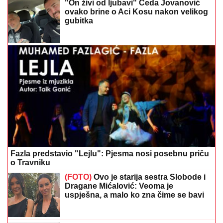
"On živi od ljubavi" Čeda Jovanović
ovako brine o Aci Kosu nakon velikog
gubitka
Fazla predstavio "Lejlu": Pjesma nosi posebnu priču
o Travniku
(FOTO)
Ovo je starija sestra Slobode i
Dragane Mićalović: Veoma je
uspješna, a malo ko zna čime se bavi