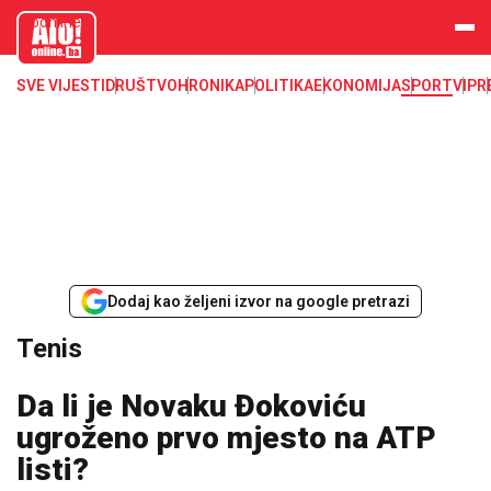
aloonline.b
a
SVE VIJESTI
DRUŠTVO
HRONIKA
POLITIKA
EKONOMIJA
SPORT
VIP
R
Dodaj kao željeni izvor na google pretrazi
Tenis
Da li je Novaku Đokoviću
ugroženo prvo mjesto na ATP
listi?