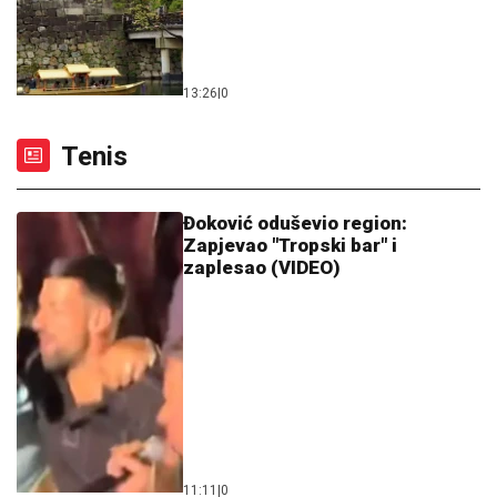
13:26
|
0
Tenis
Đoković oduševio region:
Zapjevao "Tropski bar" i
zaplesao (VIDEO)
11:11
|
0