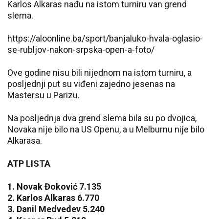
Karlos Alkaras nađu na istom turniru van grend
slema.
https://aloonline.ba/sport/banjaluko-hvala-oglasio-
se-rubljov-nakon-srpska-open-a-foto/
Ove godine nisu bili nijednom na istom turniru, a
posljednji put su viđeni zajedno jesenas na
Mastersu u Parizu.
Na posljednja dva grend slema bila su po dvojica,
Novaka nije bilo na US Openu, a u Melburnu nije bilo
Alkarasa.
ATP LISTA
1. Novak Đoković 7.135
2. Karlos Alkaras 6.770
3. Danil Medvedev 5.240