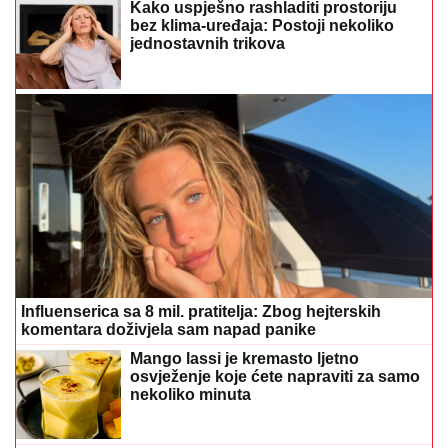
Kako uspješno rashladiti prostoriju
bez klima-uređaja: Postoji nekoliko
jednostavnih trikova
Influenserica sa 8 mil. pratitelja: Zbog hejterskih
komentara doživjela sam napad panike
Mango lassi je kremasto ljetno
osvježenje koje ćete napraviti za samo
nekoliko minuta