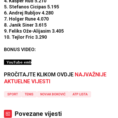
4. Kasper Rud 5.210
5. Stefanos Cicipas 5.195
6. Andrej Rubljov 4.280
7. Holger Rune 4.070
8. Janik Siner 3.615
9. Feliks Ože-Alijasim 3.405
10. Tejlor Fric 3.290
BONUS VIDEO:
PROČITAJTE KLIKOM OVDJE
NAJVAŽNIJE
AKTUELNE VIJESTI
SPORT
TENIS
NOVAK ĐOKOVIĆ
ATP LISTA
Povezane vijesti