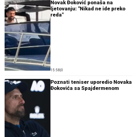
Novak Đoković ponaša na
ljetovanju: "Nikad ne ide preko
reda"
15:58
|
0
Poznati teniser uporedio Novaka
Đokovića sa Spajdermenom