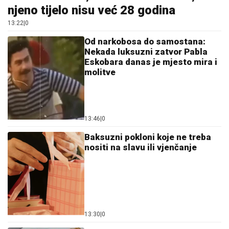
njeno tijelo nisu već 28 godina
13:22
|
0
Od narkobosa do samostana:
Nekada luksuzni zatvor Pabla
Eskobara danas je mjesto mira i
molitve
13:46
|
0
Baksuzni pokloni koje ne treba
nositi na slavu ili vjenčanje
13:30
|
0