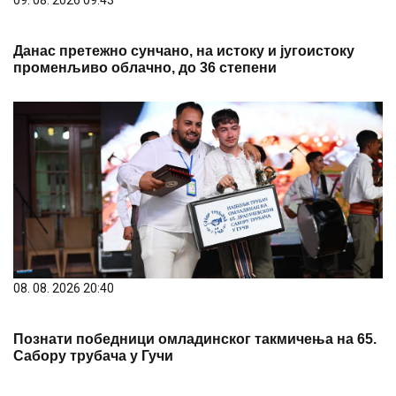
09. 08. 2026 09:43
Данас претежно сунчано, на истоку и југоистоку
променљиво облачно, до 36 степени
08. 08. 2026 20:40
Познати победници омладинског такмичења на 65.
Сабору трубача у Гучи