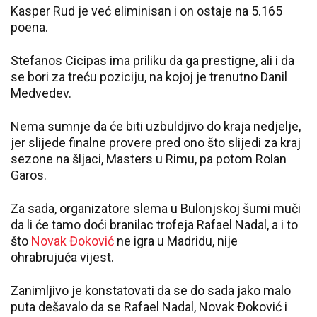
Kasper Rud je već eliminisan i on ostaje na 5.165
poena.
Stefanos Cicipas ima priliku da ga prestigne, ali i da
se bori za treću poziciju, na kojoj je trenutno Danil
Medvedev.
Nema sumnje da će biti uzbuldjivo do kraja nedjelje,
jer slijede finalne provere pred ono što slijedi za kraj
sezone na šljaci, Masters u Rimu, pa potom Rolan
Garos.
Za sada, organizatore slema u Bulonjskoj šumi muči
da li će tamo doći branilac trofeja Rafael Nadal, a i to
što
Novak Đoković
ne igra u Madridu, nije
ohrabrujuća vijest.
Zanimljivo je konstatovati da se do sada jako malo
puta dešavalo da se Rafael Nadal, Novak Đoković i