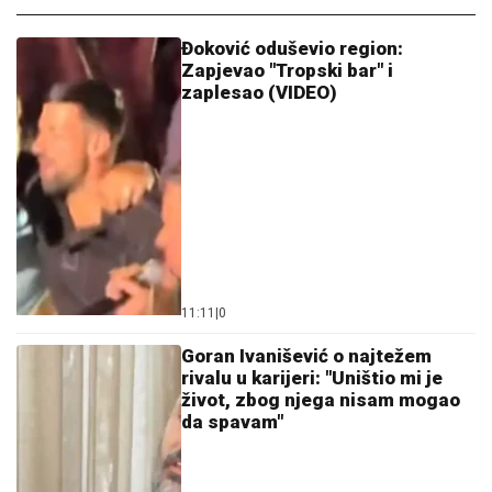
Đoković oduševio region:
Zapjevao "Tropski bar" i
zaplesao (VIDEO)
11:11
|
0
Goran Ivanišević o najtežem
rivalu u karijeri: "Uništio mi je
život, zbog njega nisam mogao
da spavam"