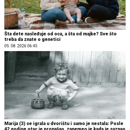
Šta dete nasleđuje od oca, a šta od majke? Sve što
treba da znate o genetici
05. 08. 2026 06:45
Marija (3) se igrala u dvorištu i samo je nestala: Posle
42 godine otac je pronašao, zanemeo je kada je saznao