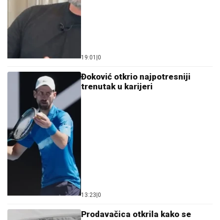
19:01
|
0
Đoković otkrio najpotresniji
trenutak u karijeri
13:23
|
0
Prodavačica otkrila kako se