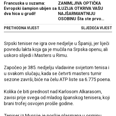
Francuska u suzama:
ZANIMLJIVA OPTIČKA
Evropski šampion ubijen sa
ILUZIJA OTKRIVA VAŠU
dva hica u grudi!
NAJŠARMANTNIJU
OSOBINU Šta ste prvo
primijetili na ilustraciji?
PRETHODNA VIJEST
SLJEDEĆA VIJEST
Srpski teniser ne igra ove nedjelje u Španiji, jer liječi
povredu lakta koja ga je mučila na Srpska openu, ali
uskoro slijedi i Masters u Rimu.
Započeo je 385. nedjelju vladavine svijetom tenisa i
u svakom slučaju, kada se četvrti masters turnir
sezone završi, biće na čelu ATP liste sa 6.775 poena.
Kolika će biti prednost nad Karlosom Alkarasom,
zavisi prije svega od mladog španskog tenisera, koji
brani trofej osvojen prošle godine.
Teniser iz Mursije je poslije plasmana u osminu