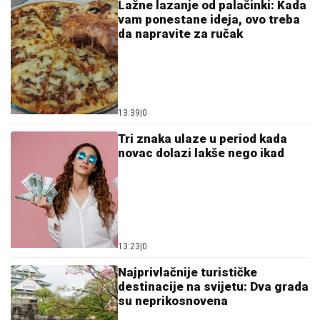
Lažne lazanje od palačinki: Kada
vam ponestane ideja, ovo treba
da napravite za ručak
13:39
|
0
Tri znaka ulaze u period kada
novac dolazi lakše nego ikad
13:23
|
0
Najprivlačnije turističke
destinacije na svijetu: Dva grada
su neprikosnovena