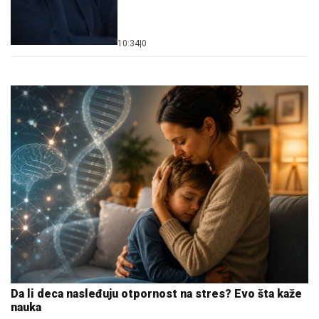
10:34
|
0
Da li deca nasleđuju otpornost na stres? Evo šta kaže
nauka