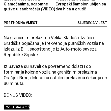
Glamočanima, ogromne
Evropski šampion ubijen sa
gužve u saobraćaju (VIDEO)
dva hica u grudi!
PRETHODNA VIJEST
SLJEDEĆA VIJEST
Na graničnim prelazima Velika Kladuša, Izačić i
Gradiška pojačana je frekvencija putničkih vozila na
izlazu iz BiH, saopšteno je iz Auto-moto saveza
Republike Srpske.
Iz Saveza su naveli da povremeno dolazi i do
formiranja kolone vozila na graničnim prelazima
Orašje i Brod, dok su na ostalim prelazima čekanja do
30 minuta.
BONUS VIDEO: