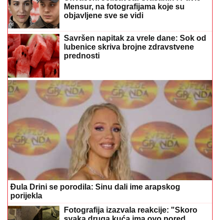
Mensur, na fotografijama koje su
objavljene sve se vidi
Savršen napitak za vrele dane: Sok od
lubenice skriva brojne zdravstvene
prednosti
Đula Drini se porodila: Sinu dali ime arapskog
porijekla
Fotografija izazvala reakcije: "Skoro
svaka druga kuća ima ovo pored