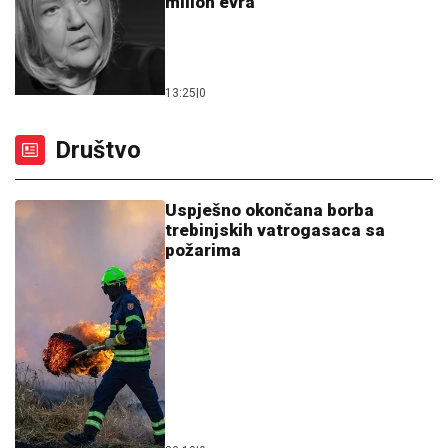
milion evra
13:25
|
0
Društvo
Uspješno okončana borba
trebinjskih vatrogasaca sa
požarima