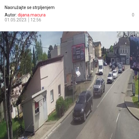
Naoružajte se strpljenjem
Autor:
dijana.macura
0
01.05.2023.
12:56