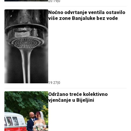
20:19
|
0
Noćno odvrtanje ventila ostavilo
više zone Banjaluke bez vode
19:27
|
0
Održano treće kolektivno
vjenčanje u Bijeljini