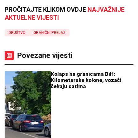
PROČITAJTE KLIKOM OVDJE
NAJVAŽNIJE
AKTUELNE VIJESTI
DRUŠTVO
GRANIČNI PRELAZ
Povezane vijesti
Kolaps na granicama BiH:
Kilometarske kolone, vozači
čekaju satima