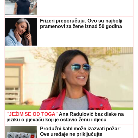
Frizeri preporučuju: Ovo su najbolji
pramenovi za žene iznad 50 godina
"JEŽIM SE OD TOGA"
Ana Radulović bez dlake na
jeziku o pjevaču koji je ostavio ženu i djecu
Produžni kabl može izazvati požar:
Ove uređaje ne priključujte