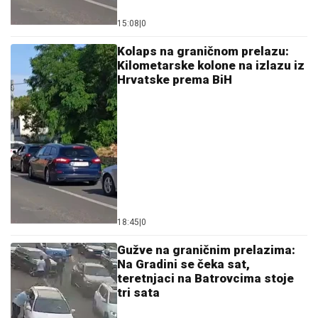
15:08
|
0
Kolaps na graničnom prelazu:
Kilometarske kolone na izlazu iz
Hrvatske prema BiH
18:45
|
0
Gužve na graničnim prelazima:
Na Gradini se čeka sat,
teretnjaci na Batrovcima stoje
tri sata