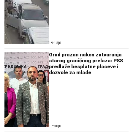
19:13
|
0
Grad prazan nakon zatvaranja
starog graničnog prelaza: PSS
predlaže besplatne placeve i
dozvole za mlade
17:30
|
0