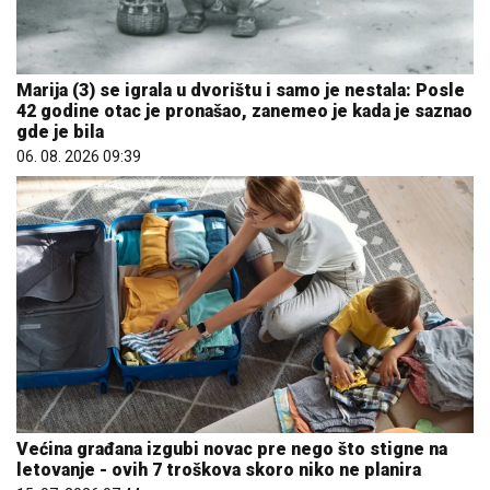
Marija (3) se igrala u dvorištu i samo je nestala: Posle
42 godine otac je pronašao, zanemeo je kada je saznao
gde je bila
06. 08. 2026 09:39
Većina građana izgubi novac pre nego što stigne na
letovanje - ovih 7 troškova skoro niko ne planira