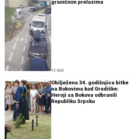
graničnim prelazima
15:36
|
0
Obilježena 34. godišnjica bitke
na Bokovima kod Gradiške:
Heroji sa Bokova odbranili
Republiku Srpsku