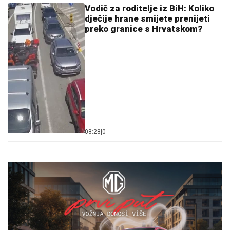
Vodič za roditelje iz BiH: Koliko
dječije hrane smijete prenijeti
preko granice s Hrvatskom?
08:28
|
0