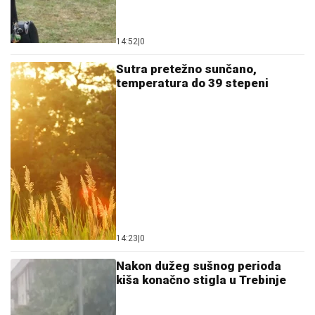
14:52
|
0
Sutra pretežno sunčano,
temperatura do 39 stepeni
14:23
|
0
Nakon dužeg sušnog perioda
kiša konačno stigla u Trebinje