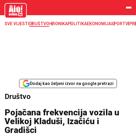
aloonline.b
a
SVE VIJESTI
DRUŠTVO
HRONIKA
POLITIKA
EKONOMIJA
SPORT
VIP
R
Dodaj kao željeni izvor na google pretrazi
Društvo
Pojačana frekvencija vozila u
Velikoj Kladuši, Izačiću i
Gradišci