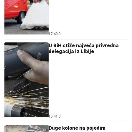
17:40
|
0
U BiH stiže najveća privredna
delegacija iz Libije
15:41
|
0
Duge kolone na pojedim