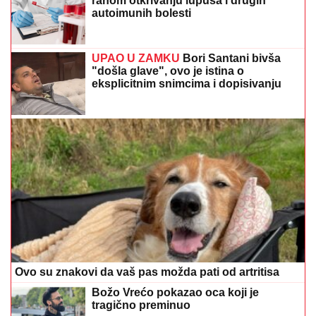
ranom otkrivanju lupusa i drugih
autoimunih bolesti
UPAO U ZAMKU
Bori Santani bivša
"došla glave", ovo je istina o
eksplicitnim snimcima i dopisivanju
Ovo su znakovi da vaš pas možda pati od artritisa
Božo Vrećo pokazao oca koji je
tragično preminuo