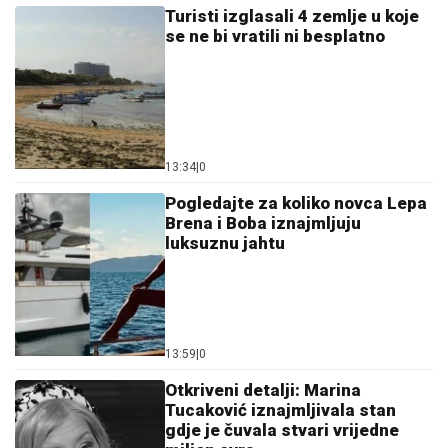
Turisti izglasali 4 zemlje u koje
se ne bi vratili ni besplatno
13:34
|
0
Pogledajte za koliko novca Lepa
Brena i Boba iznajmljuju
luksuznu jahtu
13:59
|
0
Otkriveni detalji: Marina
Tucaković iznajmljivala stan
gdje je čuvala stvari vrijedne