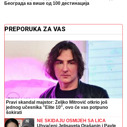
Београда ка више од 100 дестинација
PREPORUKA ZA VAS
Pravi skandal majstor: Željko Mitrović otkrio još
jednog učesnika "Elite 10", ovo će vas potpuno
šokirati
NE SKIDAJU OSMIJEH SA LICA
Uhvaćeni Jelisaveta Orašanin i Pavle