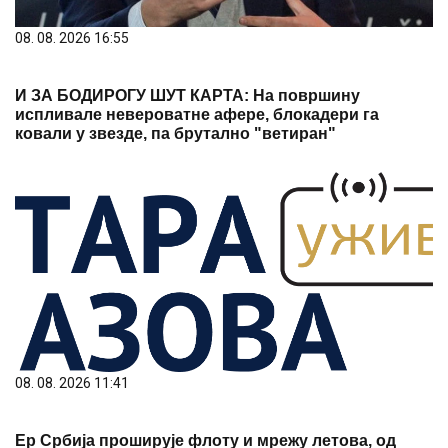
08. 08. 2026 16:55
И ЗА БОДИРОГУ ШУТ КАРТА: На површину
испливале невероватне афере, блокадери га
ковали у звезде, па брутално "ветиран"
08. 08. 2026 11:41
Ер Србија проширује флоту и мрежу летова, од