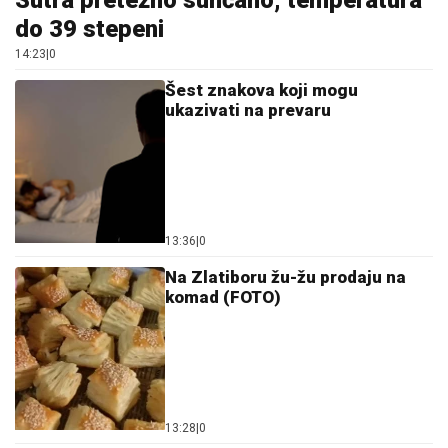
Sutra pretežno sunčano, temperatura
do 39 stepeni
14:23
|
0
Šest znakova koji mogu
ukazivati na prevaru
13:36
|
0
Na Zlatiboru žu-žu prodaju na
komad (FOTO)
13:28
|
0