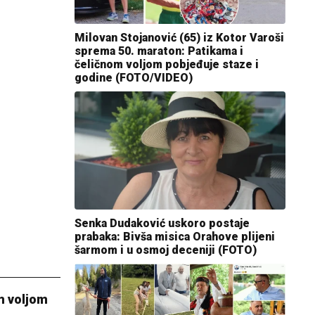
Milovan Stojanović (65) iz Kotor Varoši
sprema 50. maraton: Patikama i
čeličnom voljom pobjeđuje staze i
godine (FOTO/VIDEO)
Senka Dudaković uskoro postaje
prabaka: Bivša misica Orahove plijeni
šarmom i u osmoj deceniji (FOTO)
m voljom