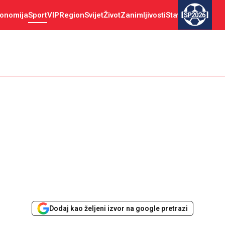
onomija
Sport
VIP
Region
Svijet
Život
Zanimljivosti
Stav
SP2026
Dodaj kao željeni izvor na google pretrazi