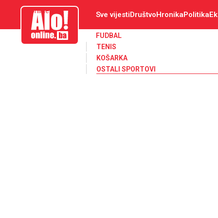
aloonline.ba
Sve vijesti
Društvo
Hronika
Politika
Ek
FUDBAL
TENIS
KOŠARKA
OSTALI SPORTOVI