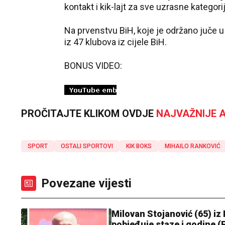
kontakt i kik-lajt za sve uzrasne kategor
Na prvenstvu BiH, koje je održano juče u
iz 47 klubova iz cijele BiH.
BONUS VIDEO:
PROČITAJTE KLIKOM OVDJE
NAJVAŽNIJE A
SPORT
OSTALI SPORTOVI
KIK BOKS
MIHAILO RANKOVIĆ
Povezane vijesti
Milovan Stojanović (65) iz
pobjeđuje staze i godine 