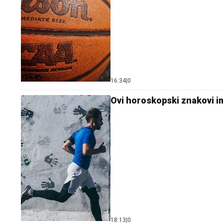
16:34
|
0
Ovi horoskopski znakovi i
18:13
|
0