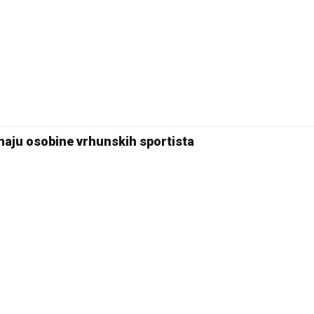
30 °C
Pale
maju osobine vrhunskih sportista