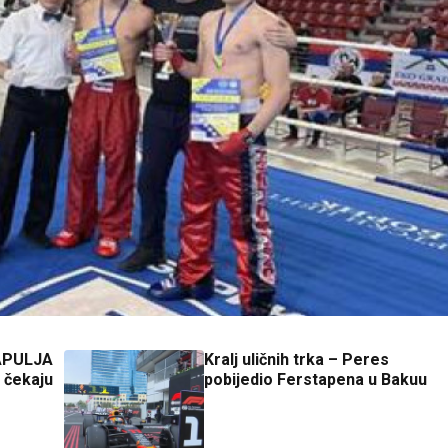
APULJA
Kralj uličnih trka – Peres
, čekaju
pobijedio Ferstapena u Bakuu