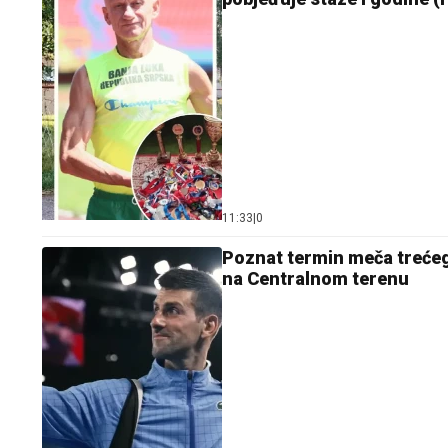
11:33
|
0
Poznat termin meča trećeg
na Centralnom terenu