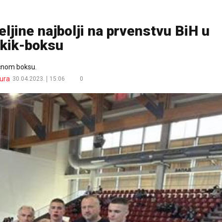
eljine najbolji na prvenstvu BiH u
kik-boksu
ičnom boksu.
ura
30.04.2023.
15:06
0