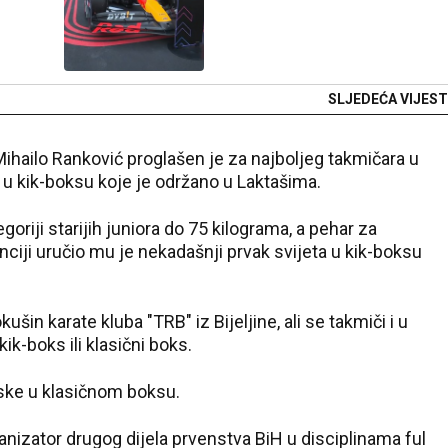
SLJEDEĆA VIJEST
 Mihailo Ranković proglašen je za najboljeg takmičara u
 u kik-boksu koje je održano u Laktašima.
oriji starijih juniora do 75 kilograma, a pehar za
nciji uručio mu je nekadašnji prvak svijeta u kik-boksu
šin karate kluba "TRB" iz Bijeljine, ali se takmiči i u
ik-boks ili klasični boks.
pske u klasičnom boksu.
ganizator drugog dijela prvenstva BiH u disciplinama ful