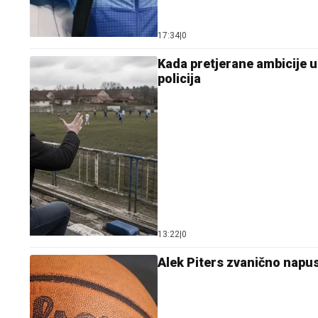
17:34
|
0
Kada pretjerane ambicije un
policija
13:22
|
0
Alek Piters zvanično napus