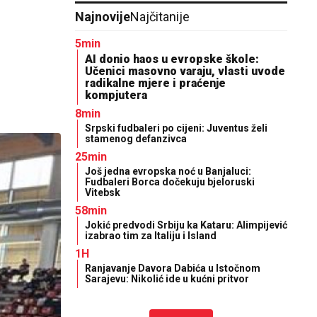
Najnovije
Najčitanije
5min
AI donio haos u evropske škole:
Učenici masovno varaju, vlasti uvode
radikalne mjere i praćenje
kompjutera
8min
Srpski fudbaleri po cijeni: Juventus želi
stamenog defanzivca
25min
Još jedna evropska noć u Banjaluci:
Fudbaleri Borca dočekuju bjeloruski
Vitebsk
58min
Jokić predvodi Srbiju ka Kataru: Alimpijević
izabrao tim za Italiju i Island
1H
Ranjavanje Davora Dabića u Istočnom
Sarajevu: Nikolić ide u kućni pritvor