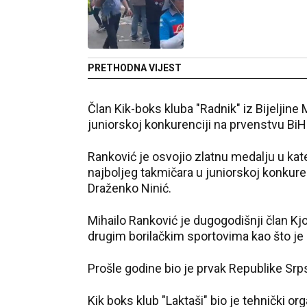
PRETHODNA VIJEST
Član Kik-boks kluba "Radnik" iz Bijeljine
juniorskoj konkurenciji na prvenstvu BiH
Ranković je osvojio zlatnu medalju u kateg
najboljeg takmičara u juniorskoj konkure
Draženko Ninić.
Mihailo Ranković je dugogodišnji član Kjoku
drugim borilačkim sportovima kao što je k
Prošle godine bio je prvak Republike Sr
Kik boks klub "Laktaši" bio je tehnički or