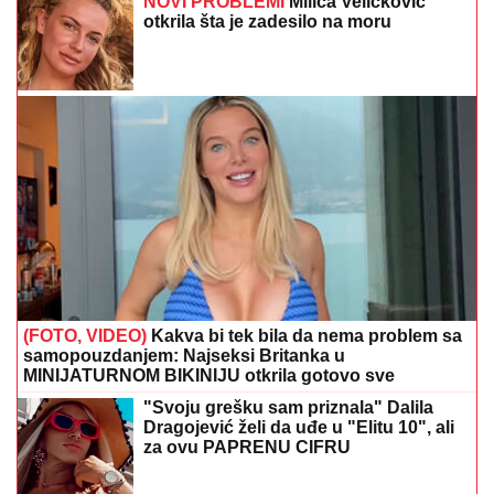
NOVI PROBLEMI
Milica Veličković
otkrila šta je zadesilo na moru
(FOTO, VIDEO)
Kakva bi tek bila da nema problem sa
samopouzdanjem: Najseksi Britanka u
MINIJATURNOM BIKINIJU otkrila gotovo sve
"Svoju grešku sam priznala" Dalila
Dragojević želi da uđe u "Elitu 10", ali
za ovu PAPRENU CIFRU