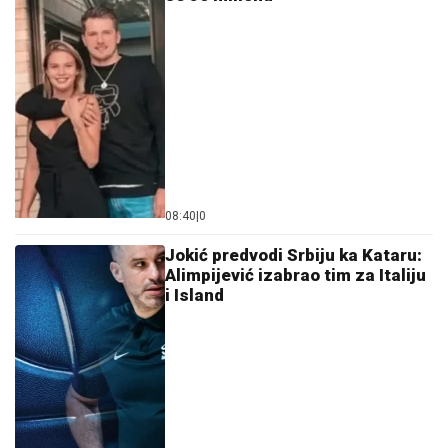
08:40
|
0
Jokić predvodi Srbiju ka Kataru:
Alimpijević izabrao tim za Italiju
i Island