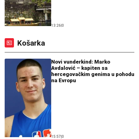
13:26
|
0
Košarka
Novi vunderkind: Marko
Avdalović – kapiten sa
hercegovačkim genima u pohodu
na Evropu
15:57
|
0