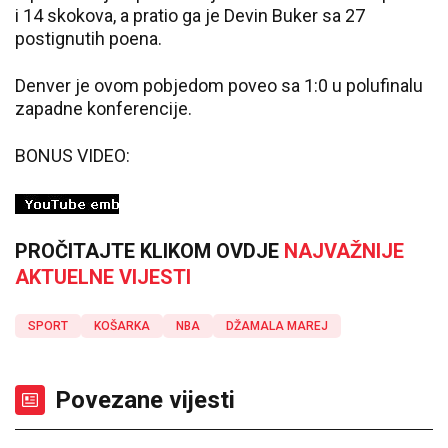
i 14 skokova, a pratio ga je Devin Buker sa 27
postignutih poena.
Denver je ovom pobjedom poveo sa 1:0 u polufinalu
zapadne konferencije.
BONUS VIDEO:
PROČITAJTE KLIKOM OVDJE
NAJVAŽNIJE
AKTUELNE VIJESTI
SPORT
KOŠARKA
NBA
DŽAMALA MAREJ
Povezane vijesti