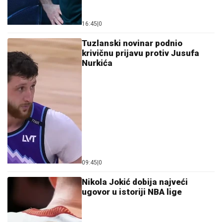
16:45
|
0
Tuzlanski novinar podnio
krivičnu prijavu protiv Jusufa
Nurkića
09:45
|
0
Nikola Jokić dobija najveći
ugovor u istoriji NBA lige