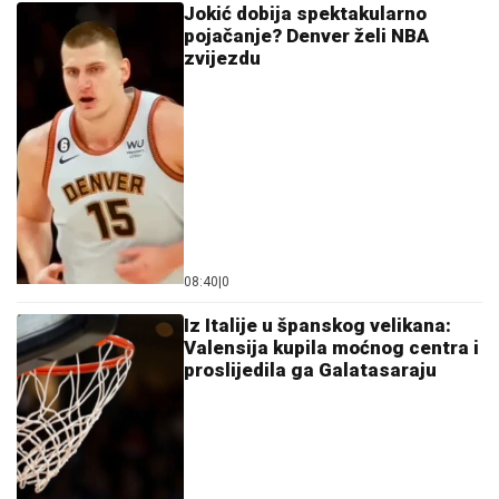
Jokić dobija spektakularno
pojačanje? Denver želi NBA
zvijezdu
08:40
|
0
Iz Italije u španskog velikana:
Valensija kupila moćnog centra i
proslijedila ga Galatasaraju