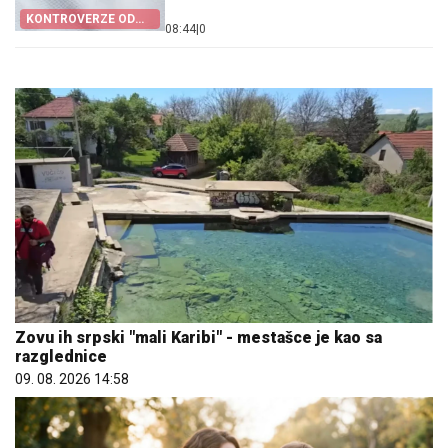
KONTROVERZE OD
08:44
|
0
POČETKA
Zovu ih srpski "mali Karibi" - mestašce je kao sa
razglednice
09. 08. 2026 14:58