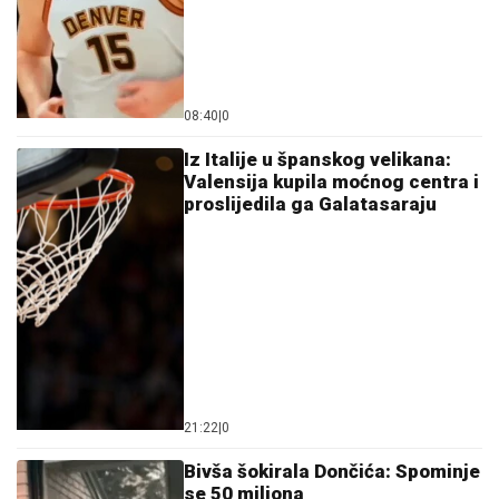
08:40
|
0
Iz Italije u španskog velikana:
Valensija kupila moćnog centra i
proslijedila ga Galatasaraju
21:22
|
0
Bivša šokirala Dončića: Spominje
se 50 miliona