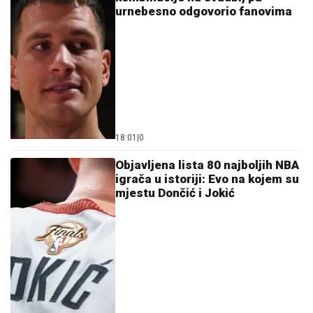
urnebesno odgovorio fanovima
18:01
|
0
Objavljena lista 80 najboljih NBA
igrača u istoriji: Evo na kojem su
mjestu Dončić i Jokić