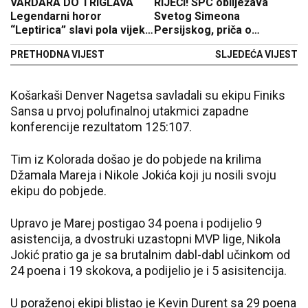
VARDARA DO TRIGLAVA
RIJEČI! SPC obilježava
Legendarni horor
Svetog Simeona
“Leptirica” slavi pola vijeka
Persijskog, priča o
(VIDEO)
njegovom životu uliva jezu
PRETHODNA VIJEST
SLJEDEĆA VIJEST
Košarkaši Denver Nagetsa savladali su ekipu Finiks
Sansa u prvoj polufinalnoj utakmici zapadne
konferencije rezultatom 125:107.
Tim iz Kolorada došao je do pobjede na krilima
Džamala Mareja i Nikole Jokića koji ju nosili svoju
ekipu do pobjede.
Upravo je Marej postigao 34 poena i podijelio 9
asistencija, a dvostruki uzastopni MVP lige, Nikola
Jokić pratio ga je sa brutalnim dabl-dabl učinkom od
24 poena i 19 skokova, a podijelio je i 5 asisitencija.
U poraženoj ekipi blistao je Kevin Durent sa 29 poena