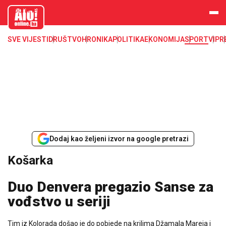
aloonline.b
a
SVE VIJESTI
DRUŠTVO
HRONIKA
POLITIKA
EKONOMIJA
SPORT
VIP
R
Dodaj kao željeni izvor na google pretrazi
Košarka
Duo Denvera pregazio Sanse za
vođstvo u seriji
Tim iz Kolorada došao je do pobjede na krilima Džamala Mareja i