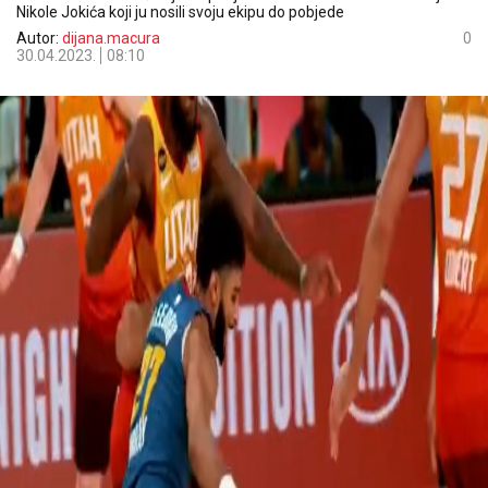
Nikole Jokića koji ju nosili svoju ekipu do pobjede
Autor:
dijana.macura
0
30.04.2023.
08:10