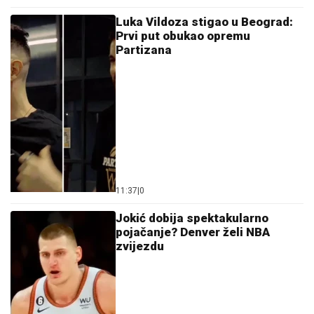
Luka Vildoza stigao u Beograd:
Prvi put obukao opremu
Partizana
11:37
|
0
Jokić dobija spektakularno
pojačanje? Denver želi NBA
zvijezdu