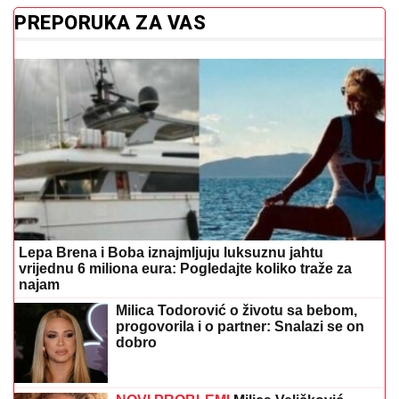
PREPORUKA ZA VAS
Lepa Brena i Boba iznajmljuju luksuznu jahtu
vrijednu 6 miliona eura: Pogledajte koliko traže za
najam
Milica Todorović o životu sa bebom,
progovorila i o partner: Snalazi se on
dobro