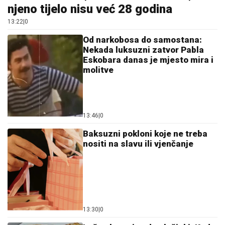
njeno tijelo nisu već 28 godina
13:22
|
0
Od narkobosa do samostana:
Nekada luksuzni zatvor Pabla
Eskobara danas je mjesto mira i
molitve
13:46
|
0
Baksuzni pokloni koje ne treba
nositi na slavu ili vjenčanje
13:30
|
0