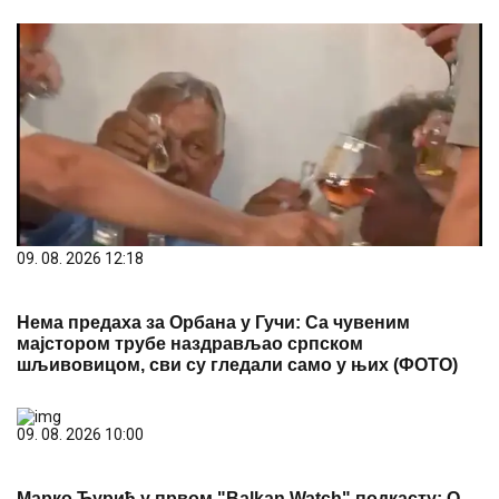
09. 08. 2026 12:18
Нема предаха за Орбана у Гучи: Са чувеним
мајстором трубе наздрављао српском
шљивовицом, сви су гледали само у њих (ФОТО)
09. 08. 2026 10:00
Марко Ђурић у првом "Balkan Watch" подкасту: О