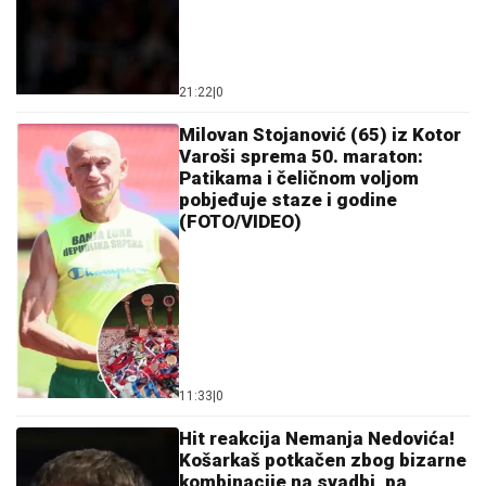
21:22
|
0
Milovan Stojanović (65) iz Kotor
Varoši sprema 50. maraton:
Patikama i čeličnom voljom
pobjeđuje staze i godine
(FOTO/VIDEO)
11:33
|
0
Hit reakcija Nemanja Nedovića!
Košarkaš potkačen zbog bizarne
kombinacije na svadbi, pa