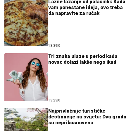
Lažne lazanje od palačinki: Kada
vam ponestane ideja, ovo treba
da napravite za ručak
13:39
|
0
Tri znaka ulaze u period kada
novac dolazi lakše nego ikad
13:23
|
0
Najprivlačnije turističke
destinacije na svijetu: Dva grada
su neprikosnovena