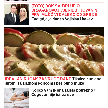
(FOTO) DOK SVI BRUJE O
DRAGANOVOJ VJERIDBI, JOVANIN
PRVI MUŽ ŽIVI DALEKO OD SRBIJE
Evo gdje je danas Vojislav i kakav
odnos ima sa voditeljkom
IDEALAN RUČAK ZA VRUĆE DANE
Tikvice punjene
sirom, sa zlatnom koricom i bez puno muke
Koliko vam je sna zaista potrebno?
Odgovor nije isti za sve