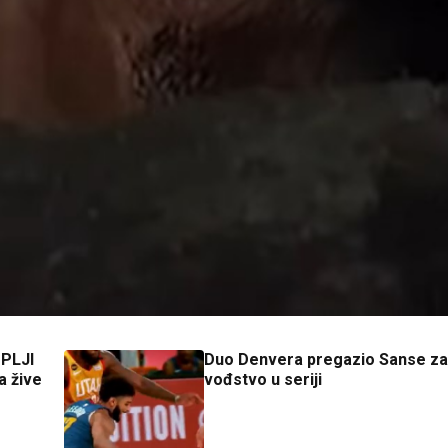
PLJI
Duo Denvera pregazio Sanse za
a žive
vođstvo u seriji