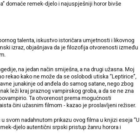
ica” domaće remek-djelo i najuspješniji horor bivše
pornog talenta, iskustvo istoričara umjetnosti i likovnog
lmski izraz, objašnjava da je filozofija otvorenosti između
im.
ragedije, na jedan način smiješna, a na drugi užasna. Moj
no rekao kako ne može da se oslobodi utiska “Leptirice”,
avne junakinje od anđela do samog satane, nego zbog
unak leži kraj praznog vampirskog groba, a da se ne zna
sam povampirio. Ta otvorenost prema mogućnosti
zaista čini užasnim filmom - kazao je proslavljeni režiser.
ć u svom nadahnutom prikazu ovog filma u knjizi eseja “U
emek-djelo autentični srpski pristup žanru horora i