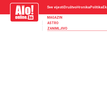
aloonline.ba
Sve vijesti
Društvo
Hronika
Politika
Ek
MAGAZIN
ASTRO
ZANIMLJIVO