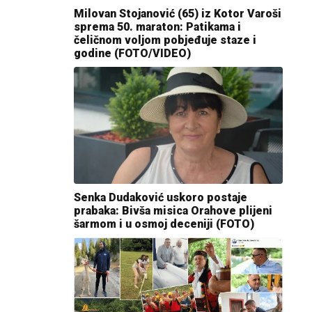
Milovan Stojanović (65) iz Kotor Varoši
sprema 50. maraton: Patikama i
čeličnom voljom pobjeđuje staze i
godine (FOTO/VIDEO)
Senka Dudaković uskoro postaje
prabaka: Bivša misica Orahove plijeni
šarmom i u osmoj deceniji (FOTO)