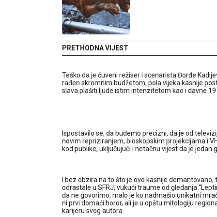
PRETHODNA VIJEST
Teško da je čuveni režiser i scenarista Đorđe Kadijev
rađen skromnim budžetom, pola vijeka kasnije posta
slava plašiti ljude istim intenzitetom kao i davne 1
Ispostavilo se, da budemo precizni, da je od televiz
novim repriziranjem, bioskopskim projekcijama i VHS/
kod publike, uključujući i netačnu vijest da je jeda
I bez obzira na to što je ovo kasnije demantovano, t
odrastale u SFRJ, vukući traume od gledanja “Leptiri
da ne govorimo, malo je ko nadmašio unikatni mračni
ni prvi domaći horor, ali je u opštu mitologiju regiona
karijeru svog autora.