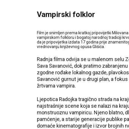
Vampirski folklor
Film je snimljen prema kratkoj pripovijetki Milovan
vampirskom folkloru i bogatoj narodnoj tradiciji kr
da je pripovijetka izdata 17 godina prije znamenit
vrednovanju književnog opusa Glišića.
Radnja filma odvija se u malenom selu Ze
Sava Savanović, dok pratimo zabranjenu l
zgodne rođake lokalnog gazde, plavokose R
Savanović gurnut je u drugi plan, a fokus
žrtvama vampira.
Ljepotica Radojka tragično strada na kra
najstrašnije scene koja se nalazi na kra
monstruoznu vampiricu. Njeno blatno, dla
pamćenje, a starije generacije publike pa
domaće kinematografije i izvor brojnih noć