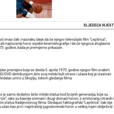
SLJEDEĆA VIJEST
ić imao čak i naznaku ideje da će njegov televizijski film “Leptirica”,
ti najčuveniji horor srpske kinematografije i da će njegova zloglasna
973. godine, kada je premijerno prikazan.
ijske premijere koja se desila 5. aprila 1973. godine njegov film svakim
DVD distribucijom širio svoj mitski kult strave i užasa koji je izazivao
n gledalac umro u Skoplju, tokom gledanja filma.
o je samo dodatno širilo mitski status kod brojnih generacija, koje su
ce”, iako su kasnije snimani i drugi domaći horori, o emitovanju stranih i
 status Kadijevićevog filma. Gledajući faktografski “Leptirica” čak nije
 ušao kao prvi i najstrašniji jugoslovenski horor u velikoj mjeri obilježivši