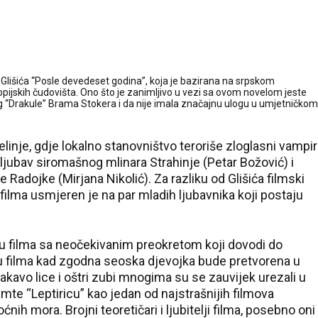
a Glišića “Posle devedeset godina”, koja je bazirana na srpskom
vopijskih čudovišta. Ono što je zanimljivo u vezi sa ovom novelom jeste
og “Drakule” Brama Stokera i da nije imala značajnu ulogu u umjetničkom
linje, gdje lokalno stanovništvo teroriše zloglasni vampir
jubav siromašnog mlinara Strahinje (Petar Božović) i
adojke (Mirjana Nikolić). Za razliku od Glišića filmski
 filma usmjeren je na par mladih ljubavnika koji postaju
ju filma sa neočekivanim preokretom koji dovodi do
ju filma kad zgodna seoska djevojka bude pretvorena u
kavo lice i oštri zubi mnogima su se zauvijek urezali u
mte “Leptiricu” kao jedan od najstrašnijih filmova
nih mora. Brojni teoretičari i ljubitelji filma, posebno oni