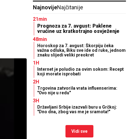
Najnovije
Najčitanije
21min
Prognoza za 7. avgust: Paklene
vrućine uz kratkotrajno osvježenje
48min
Horoskop za 7. avgust: Škorpiju čeka
važna odluka, Biku sve ide od ruke, jednom
znaku slijedi veliki preokret
1H
Internet je poludio za ovim sokom: Recept
koji morate isprobati
2H
Trgovina zatvorila vrata influenserima:
"Ovo nije u redu"
3H
Državljani Srbije izazvali buru u Grčkoj:
"Dno dna, zbog vas me je sramota!"
Vidi sve