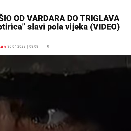
AŠIO OD VARDARA DO TRIGLAVA
irica” slavi pola vijeka (VIDEO)
ura
30.04.2023.
08:08
0