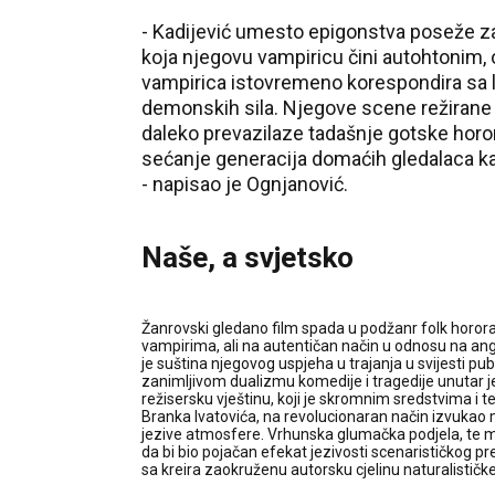
- Kadijević umesto epigonstva poseže za
koja njegovu vampiricu čini autohtonim, 
vampirica istovremeno korespondira sa l
demonskih sila. Njegove scene režirane
daleko prevazilaze tadašnje gotske horo
sećanje generacija domaćih gledalaca kao n
- napisao je Ognjanović.
Naše, a svjetsko
Žanrovski gledano film spada u podžanr folk horora
vampirima, ali na autentičan način u odnosu na ang
je suština njegovog uspjeha u trajanja u svijesti pub
zanimljivom dualizmu komedije i tragedije unutar 
režisersku vještinu, koji je skromnim sredstvima i
Branka Ivatovića, na revolucionaran način izvukao
jezive atmosfere. Vrhunska glumačka podjela, te 
da bi bio pojačan efekat jezivosti scenarističkog p
sa kreira zaokruženu autorsku cjelinu naturalističke 