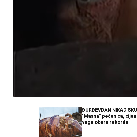
ĐURĐEVDAN NIKAD SKU
"Masna" pečenica, cijen
vage obara rekorde