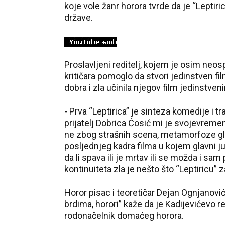
koje vole žanr horora tvrde da je “Leptir
države.
Proslavljeni reditelj, kojem je osim neos
kritičara pomoglo da stvori jedinstven fi
dobra i zla učinila njegov film jedinstven
- Prva “Leptirica” je sinteza komedije i t
prijatelj Dobrica Ćosić mi je svojevreme
ne zbog strašnih scena, metamorfoze gl
posljednjeg kadra filma u kojem glavni j
da li spava ili je mrtav ili se možda i 
kontinuiteta zla je nešto što “Leptiricu” 
Horor pisac i teoretičar Dejan Ognjanovi
brdima, horori” kaže da je Kadijevićevo r
rodonačelnik domaćeg horora.