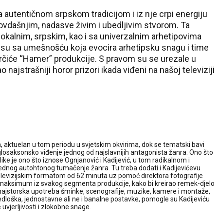
 autentičnom srpskom tradicijom i iz nje crpi energiju
ovdašnjim, nadasve živim i ubedljivim stvorom. Ta
okalnim, srpskim, kao i sa univerzalnim arhetipovima
 su sa umešnošću koja evocira arhetipsku snagu i time
rčiće “Hamer” produkcije. S pravom su se urezale u
ajstrašniji horor prizori ikada viđeni na našoj televiziji
, aktuelan u tom periodu u svjetskim okvirima, dok se tematski bavi
losaksonsko viđenje jednog od najslavnijih antagonista žanra. Ono što
like je ono što iznose Ognjanović i Kadijević, u tom radikalnom i
jednog autohtonog tumačenje žanra. Tu treba dodati i Kadijevićevu
 televizijskim formatom od 62 minuta uz pomoć direktora fotografije
 maksimum iz svakog segmenta produkcije, kako bi kreirao remek-djelo
majstorska upotreba šminke, scenografije, muzike, kamere i montaže,
redloška, jednostavne ali ne i banalne postavke, pomogle su Kadijeviću
uvjerljivosti i zlokobne snage.