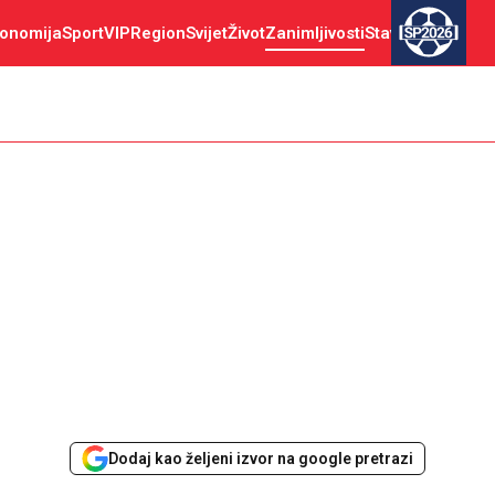
onomija
Sport
VIP
Region
Svijet
Život
Zanimljivosti
Stav
SP2026
Dodaj kao željeni izvor na google pretrazi