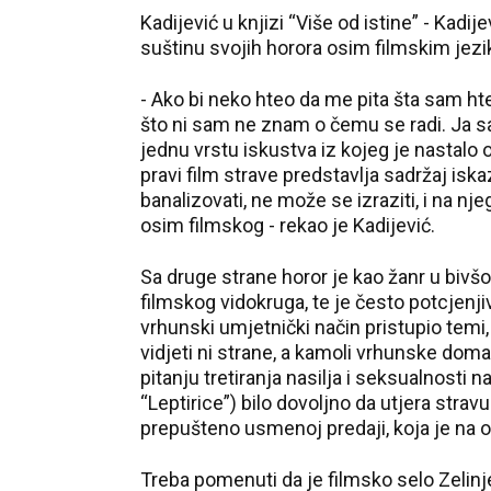
Kadijević u knjizi “Više od istine” - Kadi
suštinu svojih horora osim filmskim jez
- Ako bi neko hteo da me pita šta sam ht
što ni sam ne znam o čemu se radi. Ja 
jednu vrstu iskustva iz kojeg je nastalo 
pravi film strave predstavlja sadržaj is
banalizovati, ne može se izraziti, i na n
osim filmskog - rekao je Kadijević.
Sa druge strane horor je kao žanr u bivš
filmskog vidokruga, te je često potcjenjiva
vrhunski umjetnički način pristupio temi, 
vidjeti ni strane, a kamoli vrhunske do
pitanju tretiranja nasilja i seksualnosti 
“Leptirice”) bilo dovoljno da utjera strav
prepušteno usmenoj predaji, koja je na o
Treba pomenuti da je filmsko selo Zelin