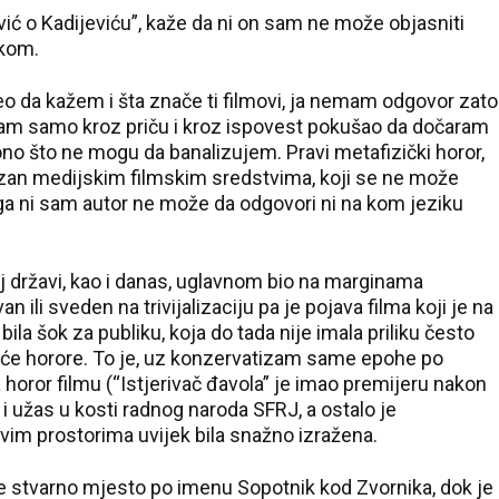
18 °C
jević o Kadijeviću”, kaže da ni on sam ne može objasniti
Pale
ikom.
eo da kažem i šta znače ti filmovi, ja nemam odgovor zato
sam samo kroz priču i kroz ispovest pokušao da dočaram
ono što ne mogu da banalizujem. Pravi metafizički horor,
kazan medijskim filmskim sredstvima, koji se ne može
jega ni sam autor ne može da odgovori ni na kom jeziku
oj državi, kao i danas, uglavnom bio na marginama
n ili sveden na trivijalizaciju pa je pojava filma koji je na
bila šok za publiku, koja do tada nije imala priliku često
maće horore. To je, uz konzervatizam same epohe po
na horor filmu (“Istjerivač đavola” je imao premijeru nakon
u i užas u kosti radnog naroda SFRJ, a ostalo je
vim prostorima uvijek bila snažno izražena.
je stvarno mjesto po imenu Sopotnik kod Zvornika, dok je