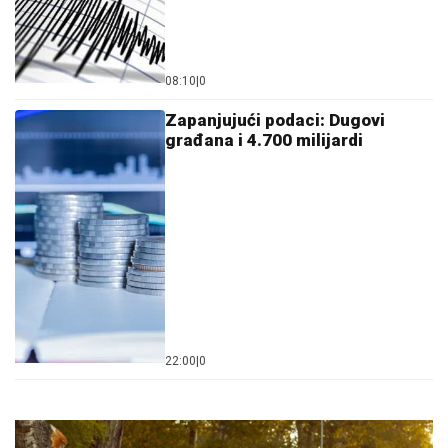
08:10
|
0
Zapanjujući podaci: Dugovi
građana i 4.700 milijardi
22:00
|
0