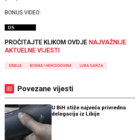
BONUS VIDEO:
PROČITAJTE KLIKOM OVDJE
NAJVAŽNIJE
AKTUELNE VIJESTI
SRBIJA
BOSNA I HERCEGOVINA
LUKA GARZA
Povezane vijesti
U BiH stiže najveća privredna
delegacija iz Libije