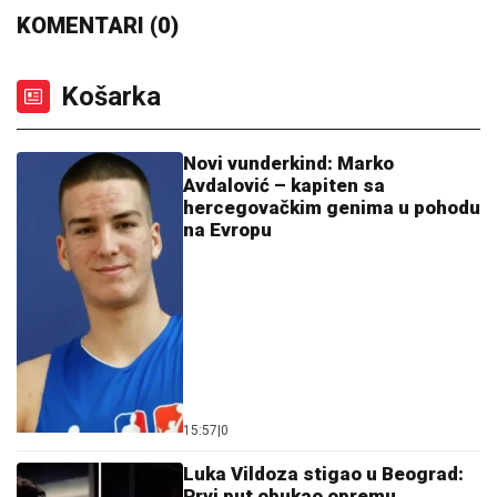
KOMENTARI (0)
Košarka
Novi vunderkind: Marko
Avdalović – kapiten sa
hercegovačkim genima u pohodu
na Evropu
15:57
|
0
Luka Vildoza stigao u Beograd:
Prvi put obukao opremu