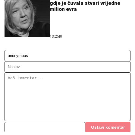
gdje je čuvala stvari vrijedne
milion evra
13:25
|
0
Ostavi komentar