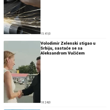
15:41
|
0
Volodimir Zelenski stigao u
Srbiju, sastaće se sa
Aleksandrom Vučićem
18:24
|
0