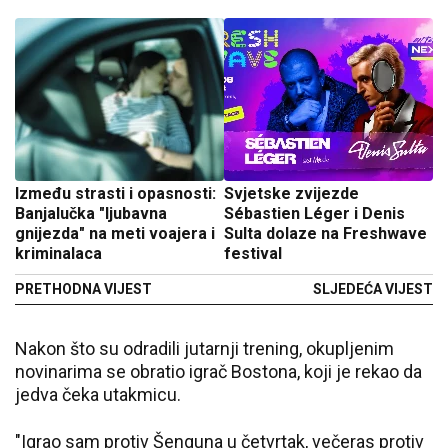
Između strasti i opasnosti:
Svjetske zvijezde
Banjalučka "ljubavna
Sébastien Léger i Denis
gnijezda" na meti voajera i
Sulta dolaze na Freshwave
kriminalaca
festival
PRETHODNA VIJEST
SLJEDEĆA VIJEST
Nakon što su odradili jutarnji trening, okupljenim
novinarima se obratio igrač Bostona, koji je rekao da
jedva čeka utakmicu.
"Igrao sam protiv Šenguna u četvrtak, večeras protiv