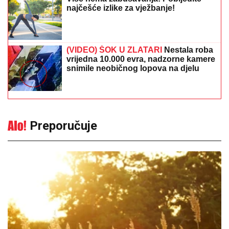
najčešće izlike za vježbanje!
(VIDEO) ŠOK U ZLATARI
Nestala roba
vrijedna 10.000 evra, nadzorne kamere
snimile neobičnog lopova na djelu
Preporučuje