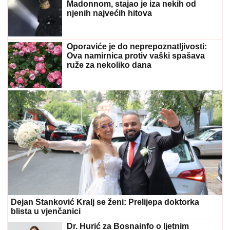
Madonnom, stajao je iza nekih od
njenih najvećih hitova
Oporaviće je do neprepoznatljivosti:
Ova namirnica protiv vaški spašava
ruže za nekoliko dana
Dejan Stanković Kralj se ženi: Prelijepa doktorka
blista u vjenčanici
Dr. Hurić za Bosnainfo o ljetnim