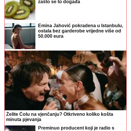
zašto se to događa
Emina Jahović pokradena u Istanbulu,
ostala bez garderobe vrijedne više od
50.000 eura
Želite Čolu na vjenčanju? Otkriveno koliko košta
minuta pjevanja
Preminuo producent koji je radio s