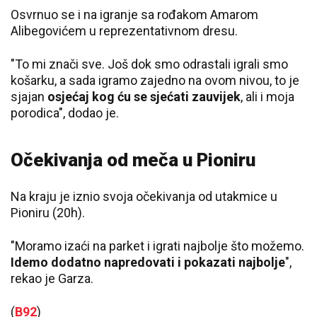
Osvrnuo se i na igranje sa rođakom Amarom
Alibegovićem u reprezentativnom dresu.
"To mi znači sve. Još dok smo odrastali igrali smo
košarku, a sada igramo zajedno na ovom nivou, to je
sjajan
osjećaj kog ću se sjećati zauvijek
, ali i moja
porodica", dodao je.
Očekivanja od meča u Pioniru
Na kraju je iznio svoja očekivanja od utakmice u
Pioniru (20h).
"Moramo izaći na parket i igrati najbolje što možemo.
Idemo dodatno napredovati i pokazati najbolje
",
rekao je Garza.
(
B92
)