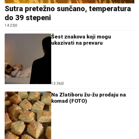
Sutra pretežno sunčano, temperatura
do 39 stepeni
14:23
|
0
Šest znakova koji mogu
ukazivati na prevaru
13:36
|
0
Na Zlatiboru žu-žu prodaju na
komad (FOTO)