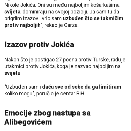
Nikole Jokića. Oni su među najboljim košarkašima
svijeta
, dominiraju na svojoj poziciji. Ja sam tu da
prigrlim izazov i vrlo sam
uzbuđen što se takmičim
protiv najboljih
", rekao je Garza.
Izazov protiv Jokića
Nakon što je postigao 27 poena protiv Turske, raduje
utakmici protiv Jokića, koga je nazvao najboljim na
svijetu
.
"Uzbuđen sam i
daću sve od sebe da ga limitiram
koliko mogu", poručio je centar BiH.
Emocije zbog nastupa sa
Alibegovićem