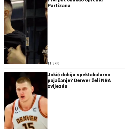
Partizana
11:37
|
0
Jokić dobija spektakularno
pojačanje? Denver želi NBA
zvijezdu