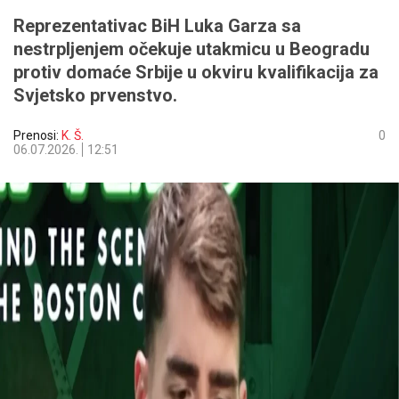
Reprezentativac BiH Luka Garza sa
nestrpljenjem očekuje utakmicu u Beogradu
protiv domaće Srbije u okviru kvalifikacija za
Svjetsko prvenstvo.
Prenosi:
K. Š.
0
06.07.2026.
12:51