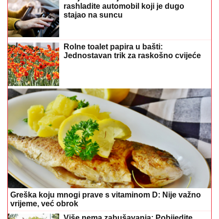
rashladite automobil koji je dugo
stajao na suncu
Rolne toalet papira u bašti:
Jednostavan trik za raskošno cvijeće
Greška koju mnogi prave s vitaminom D: Nije važno
vrijeme, već obrok
Više nema zabušavanja: Pobijedite