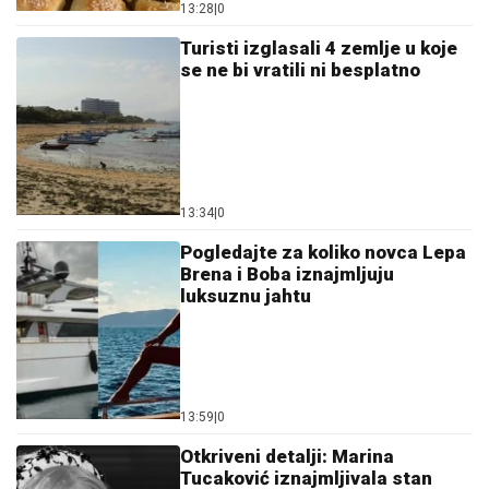
13:28
|
0
Turisti izglasali 4 zemlje u koje
se ne bi vratili ni besplatno
13:34
|
0
Pogledajte za koliko novca Lepa
Brena i Boba iznajmljuju
luksuznu jahtu
13:59
|
0
Otkriveni detalji: Marina
Tucaković iznajmljivala stan