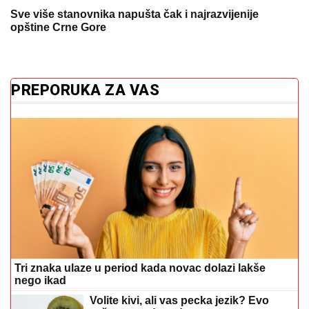
Sve više stanovnika napušta čak i najrazvijenije
opštine Crne Gore
PREPORUKA ZA VAS
Tri znaka ulaze u period kada novac dolazi lakše
nego ikad
Volite kivi, ali vas pecka jezik? Evo