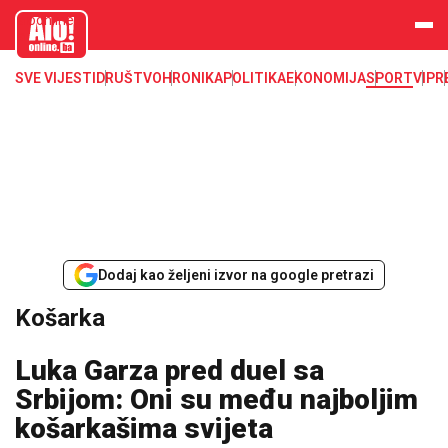
aloonline.b
a
SVE VIJESTI
DRUŠTVO
HRONIKA
POLITIKA
EKONOMIJA
SPORT
VIP
R
Dodaj kao željeni izvor na google pretrazi
Košarka
Luka Garza pred duel sa
Srbijom: Oni su među najboljim
košarkašima svijeta