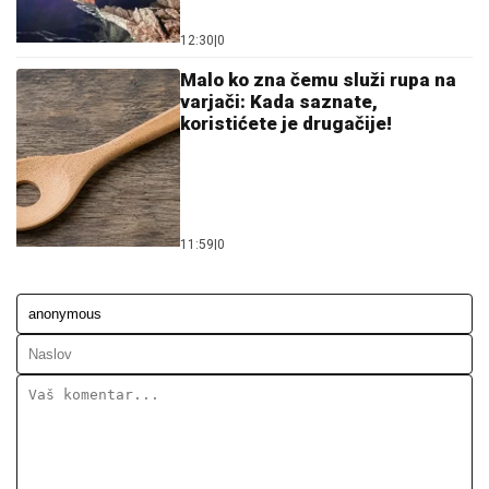
12:30
|
0
Malo ko zna čemu služi rupa na
varjači: Kada saznate,
koristićete je drugačije!
11:59
|
0