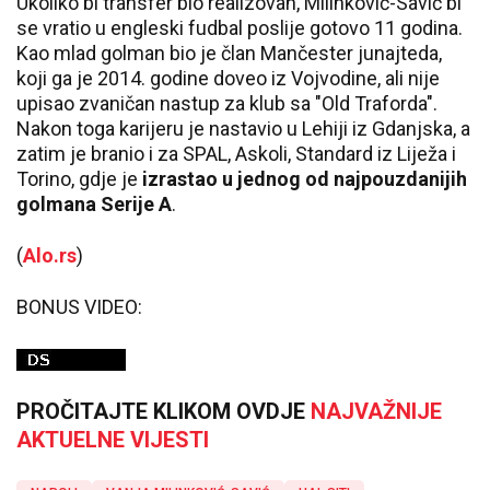
Ukoliko bi transfer bio realizovan, Milinković-Savić bi
se vratio u engleski fudbal poslije gotovo 11 godina.
Kao mlad golman bio je član Mančester junajteda,
koji ga je 2014. godine doveo iz Vojvodine, ali nije
upisao zvaničan nastup za klub sa "Old Traforda".
Nakon toga karijeru je nastavio u Lehiji iz Gdanjska, a
zatim je branio i za SPAL, Askoli, Standard iz Liježa i
Torino, gdje je
izrastao u jednog od najpouzdanijih
golmana Serije A
.
(
Alo.rs
)
BONUS VIDEO:
PROČITAJTE KLIKOM OVDJE
NAJVAŽNIJE
AKTUELNE VIJESTI