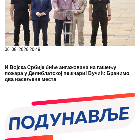
06. 08. 2026 20:48
И Војска Србије биће ангажована на гашењу
пожара у Делиблатској пешчари! Вучић: Бранимо
два насељена места