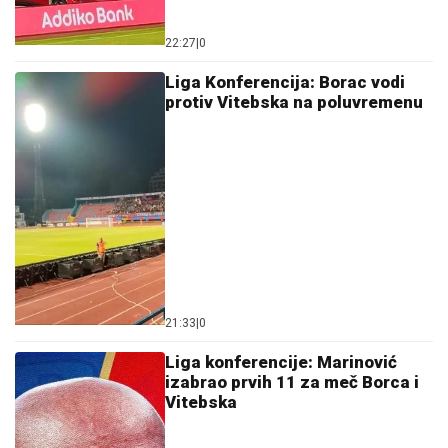
22:27
|
0
Liga Konferencija: Borac vodi
protiv Vitebska na poluvremenu
21:33
|
0
Liga konferencije: Marinović
izabrao prvih 11 za meč Borca i
Vitebska