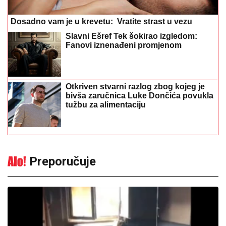
Dosadno vam je u krevetu: Vratite strast u vezu
Slavni Ešref Tek šokirao izgledom:
Fanovi iznenađeni promjenom
Otkriven stvarni razlog zbog kojeg je
bivša zaručnica Luke Dončića povukla
tužbu za alimentaciju
Preporučuje