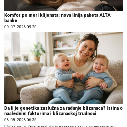
Komfor po meri klijenata: nova linija paketa ALTA
banke
09. 07. 2026 09:20
Da li je genetika zaslužna za rađanje blizanaca? Istina o
naslednim faktorima i blizanačkoj trudnoći
06. 08. 2026 06:38