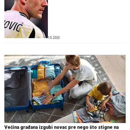
15:20
|
0
Većina građana izgubi novac pre nego što stigne na