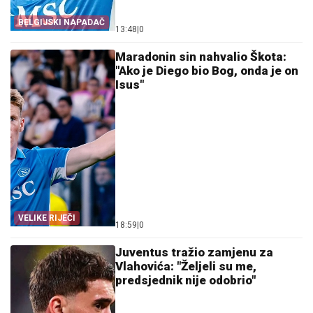
BELGIJSKI NAPADAČ
13:48
|
0
Maradonin sin nahvalio Škota:
"Ako je Diego bio Bog, onda je on
Isus"
VELIKE RIJEČI
18:59
|
0
Juventus tražio zamjenu za
Vlahovića: "Željeli su me,
predsjednik nije odobrio"