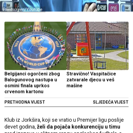
Printscreen/Youtube
Belgijanci ogorčeni zbog
Stravično! Vaspitačice
Balogunovog nastupa u
zatvarale djecu u veš
osmini finala uprkos
mašine
crvenom kartonu
PRETHODNA VIJEST
SLJEDEĆA VIJEST
Klub iz Jorkšira, koji se vratio u Premijer ligu poslije
devet godina,
želi da pojača konkurenciju u timu