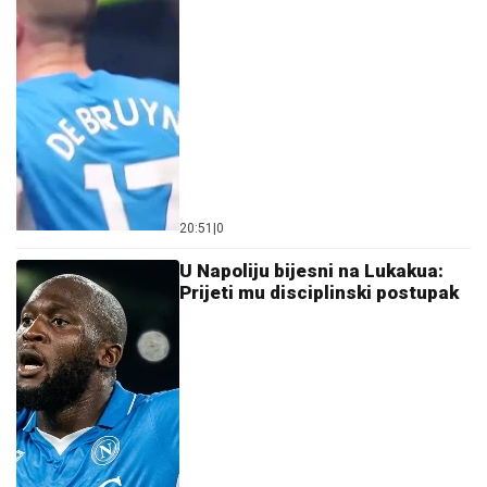
20:51
|
0
U Napoliju bijesni na Lukakua:
Prijeti mu disciplinski postupak