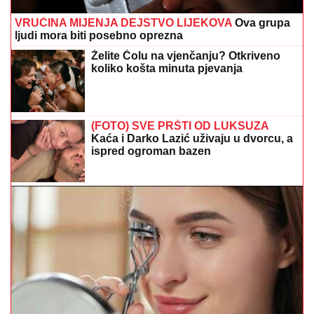
VRUĆINA MIJENJA DEJSTVO LIJEKOVA
Ova grupa
ljudi mora biti posebno oprezna
Želite Čolu na vjenčanju? Otkriveno
koliko košta minuta pjevanja
(FOTO) SVE PRŠTI OD LUKSUZA
Kaća i Darko Lazić uživaju u dvorcu, a
ispred ogroman bazen