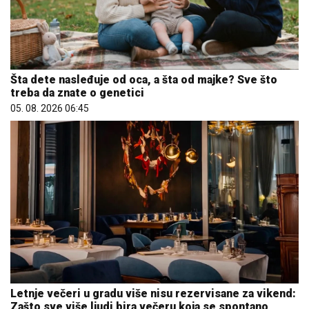
Šta dete nasleđuje od oca, a šta od majke? Sve što
treba da znate o genetici
05. 08. 2026 06:45
Letnje večeri u gradu više nisu rezervisane za vikend:
Zašto sve više ljudi bira večeru koja se spontano