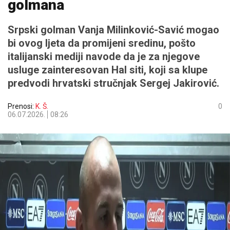
golmana
Srpski golman Vanja Milinković-Savić mogao
bi ovog ljeta da promijeni sredinu, pošto
italijanski mediji navode da je za njegove
usluge zainteresovan Hal siti, koji sa klupe
predvodi hrvatski stručnjak Sergej Jakirović.
Prenosi:
K. Š.
0
06.07.2026.
08:26