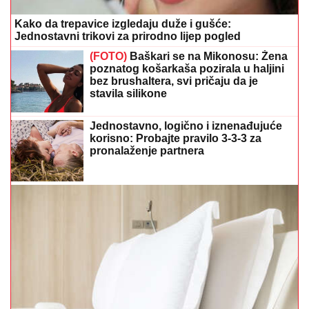
Kako da trepavice izgledaju duže i gušće:
Jednostavni trikovi za prirodno lijep pogled
(FOTO)
Baškari se na Mikonosu: Žena
poznatog košarkaša pozirala u haljini
bez brushaltera, svi pričaju da je
stavila silikone
Jednostavno, logično i iznenađujuće
korisno: Probajte pravilo 3-3-3 za
pronalaženje partnera