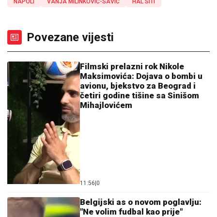
NAPOLI
VANJA MILINKOVIĆ-SAVIĆ
HAL SITI
Povezane vijesti
Filmski prelazni rok Nikole
Maksimovića: Dojava o bombi u
avionu, bjekstvo za Beograd i
četiri godine tišine sa Sinišom
Mihajlovićem
11:56
|
0
Belgijski as o novom poglavlju:
"Ne volim fudbal kao prije"