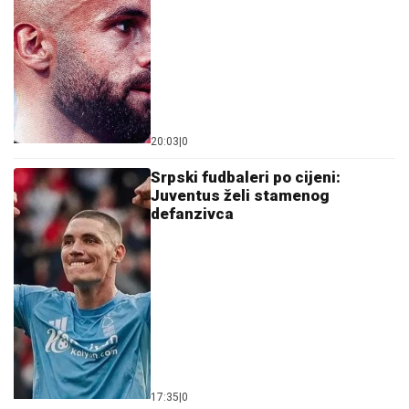
20:03
|
0
Srpski fudbaleri po cijeni:
Juventus želi stamenog
defanzivca
17:35
|
0