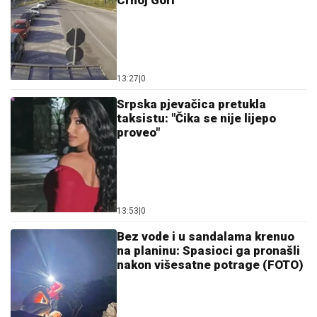
Crnoj Gori
13:27
|
0
Srpska pjevačica pretukla
taksistu: "Čika se nije lijepo
proveo"
13:53
|
0
Bez vode i u sandalama krenuo
na planinu: Spasioci ga pronašli
nakon višesatne potrage (FOTO)