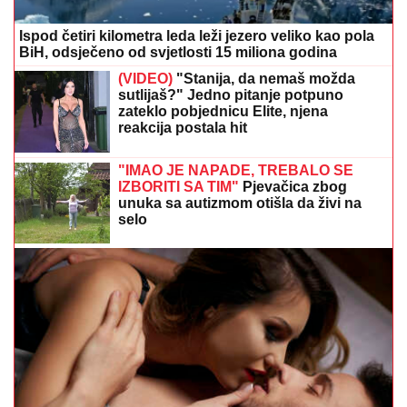
Ispod četiri kilometra leda leži jezero veliko kao pola
BiH, odsječeno od svjetlosti 15 miliona godina
(VIDEO)
"Stanija, da nemaš možda
sutlijaš?" Jedno pitanje potpuno
zateklo pobjednicu Elite, njena
reakcija postala hit
"IMAO JE NAPADE, TREBALO SE
IZBORITI SA TIM"
Pjevačica zbog
unuka sa autizmom otišla da živi na
selo