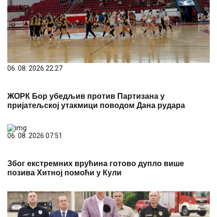
06. 08. 2026 22:27
ЖОРК Бор убедљив против Партизана у
пријатељској утакмици поводом Дана рудара
06. 08. 2026 07:51
Због екстремних врућина готово дупло више
позива Хитној помоћи у Кули