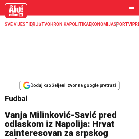
aloonline.b
a
SVE VIJESTI
DRUŠTVO
HRONIKA
POLITIKA
EKONOMIJA
SPORT
VIP
R
Dodaj kao željeni izvor na google pretrazi
Fudbal
Vanja Milinković-Savić pred
odlaskom iz Napolija: Hrvat
zainteresovan za srpskog