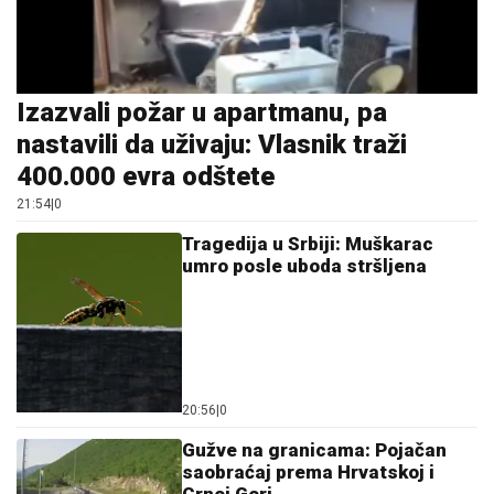
Izazvali požar u apartmanu, pa
nastavili da uživaju: Vlasnik traži
400.000 evra odštete
21:54
|
0
Tragedija u Srbiji: Muškarac
umro posle uboda stršljena
20:56
|
0
Gužve na granicama: Pojačan
saobraćaj prema Hrvatskoj i