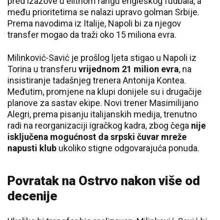
pred izazove u elitnom rangu engleskog fudbala, a
među prioritetima se nalazi upravo golman Srbije.
Prema navodima iz Italije, Napoli bi za njegov
transfer mogao da traži oko 15 miliona evra.
Milinković-Savić je prošlog ljeta stigao u Napoli iz
Torina u transferu
vrijednom 21 milion evra
, na
insistiranje tadašnjeg trenera Antonija Kontea.
Međutim, promjene na klupi donijele su i drugačije
planove za sastav ekipe. Novi trener Masimilijano
Alegri, prema pisanju italijanskih medija, trenutno
radi na reorganizaciji igračkog kadra, zbog čega
nije
isključena mogućnost da srpski čuvar mreže
napusti klub
ukoliko stigne odgovarajuća ponuda.
Povratak na Ostrvo nakon više od
decenije