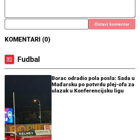
Ostavi komentar
KOMENTARI (0)
Fudbal
Borac odradio pola posla: Sada u
Mađarsku po potvrdu plej-ofa za
ulazak u Konferencijsku ligu