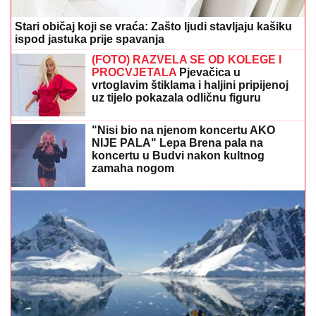
Stari običaj koji se vraća: Zašto ljudi stavljaju kašiku
ispod jastuka prije spavanja
(FOTO) RAZVELA SE OD KOLEGE I
PROCVJETALA
Pjevačica u
vrtoglavim štiklama i haljini pripijenoj
uz tijelo pokazala odličnu figuru
"Nisi bio na njenom koncertu AKO
NIJE PALA" Lepa Brena pala na
koncertu u Budvi nakon kultnog
zamaha nogom