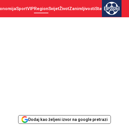
onomija
Sport
VIP
Region
Svijet
Život
Zanimljivosti
Stav
SP2026
Dodaj kao željeni izvor na google pretrazi