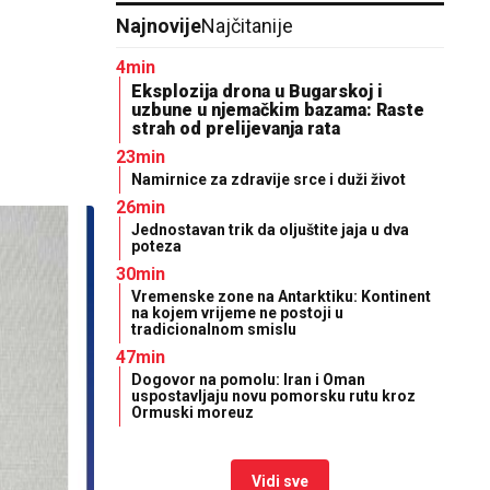
Najnovije
Najčitanije
4min
Eksplozija drona u Bugarskoj i
uzbune u njemačkim bazama: Raste
strah od prelijevanja rata
23min
Namirnice za zdravije srce i duži život
26min
Jednostavan trik da oljuštite jaja u dva
poteza
30min
Vremenske zone na Antarktiku: Kontinent
na kojem vrijeme ne postoji u
tradicionalnom smislu
47min
Dogovor na pomolu: Iran i Oman
uspostavljaju novu pomorsku rutu kroz
Ormuski moreuz
Vidi sve