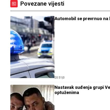
Povezane vijesti
Automobil se prevrnuo na 
20:51
|
0
Nastavak suđenja grupi Vel
optuženima