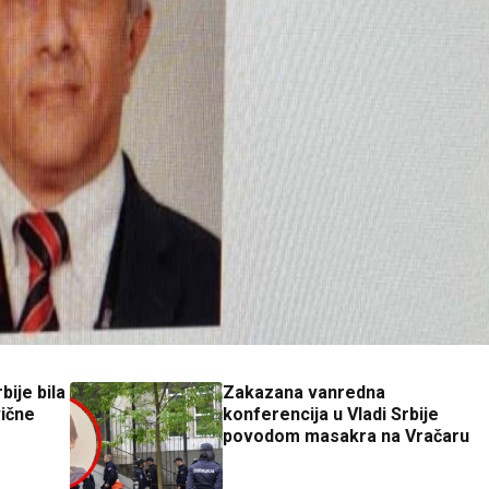
bije bila
Zakazana vanredna
vične
konferencija u Vladi Srbije
povodom masakra na Vračaru