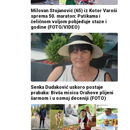
Milovan Stojanović (65) iz Kotor Varoši
sprema 50. maraton: Patikama i
čeličnom voljom pobjeđuje staze i
godine (FOTO/VIDEO)
Senka Dudaković uskoro postaje
prabaka: Bivša misica Orahove plijeni
šarmom i u osmoj deceniji (FOTO)