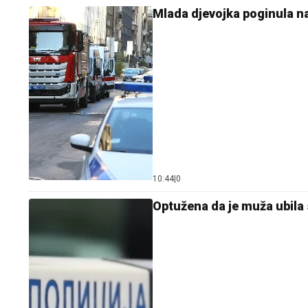
Mlada djevojka poginula na
10:44
|
0
Optužena da je muža ubila 