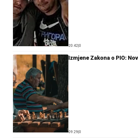
20:42
|
0
Izmjene Zakona o PIO: Nova
09:29
|
0