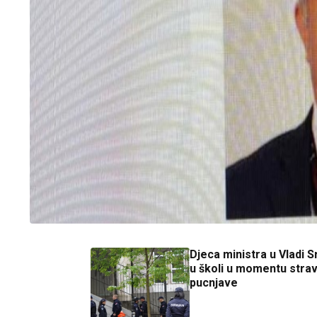
Djeca ministra u Vladi Sr
u školi u momentu stra
pucnjave