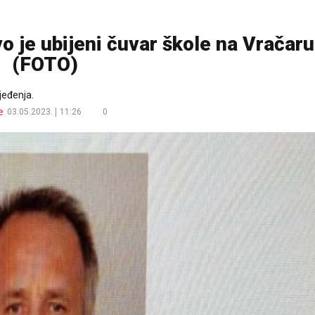
je ubijeni čuvar škole na Vračaru
(FOTO)
jeđenja.
e
03.05.2023.
11:26
0