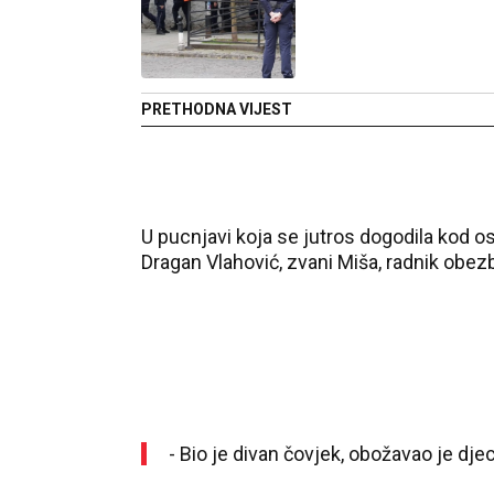
PRETHODNA VIJEST
U pucnjavi koja se jutros dogodila kod os
Dragan Vlahović, zvani Miša, radnik obez
- Bio je divan čovjek, obožavao je djec