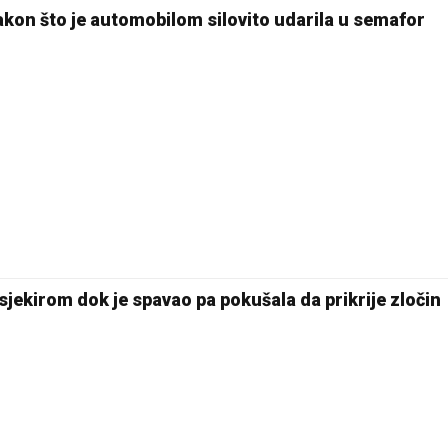
kon što je automobilom silovito udarila u semafor
24 °C
Pale
sjekirom dok je spavao pa pokušala da prikrije zločin