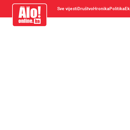
aloonline.ba
Sve vijesti
Društvo
Hronika
Politika
Ek