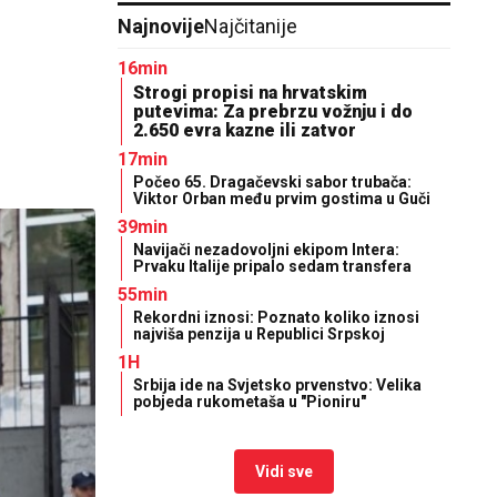
Najnovije
Najčitanije
16min
Strogi propisi na hrvatskim
putevima: Za prebrzu vožnju i do
2.650 evra kazne ili zatvor
17min
Počeo 65. Dragačevski sabor trubača:
Viktor Orban među prvim gostima u Guči
39min
Navijači nezadovoljni ekipom Intera:
Prvaku Italije pripalo sedam transfera
55min
Rekordni iznosi: Poznato koliko iznosi
najviša penzija u Republici Srpskoj
1H
Srbija ide na Svjetsko prvenstvo: Velika
pobjeda rukometaša u "Pioniru"
Vidi sve