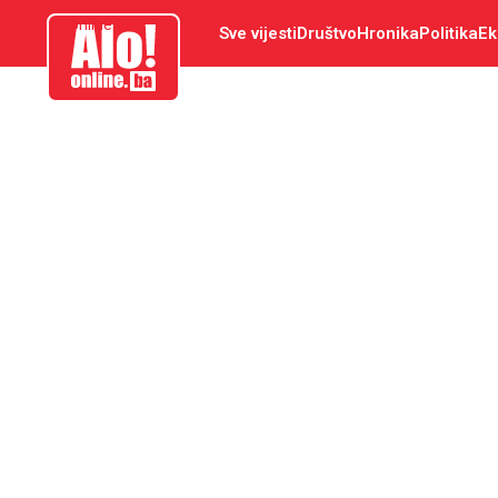
aloonline.ba
Sve vijesti
Društvo
Hronika
Politika
Ek