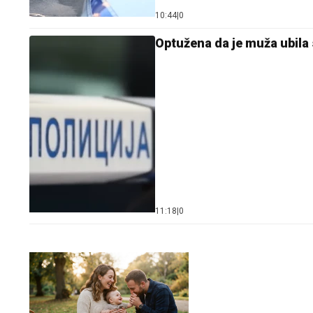
10:44
|
0
Optužena da je muža ubila 
11:18
|
0