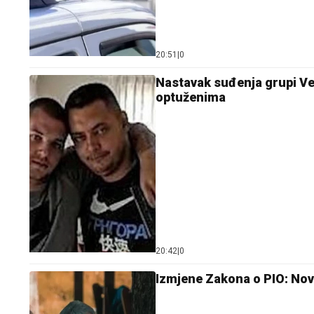
20:51
|
0
Nastavak suđenja grupi Vel
optuženima
20:42
|
0
Izmjene Zakona o PIO: Nova