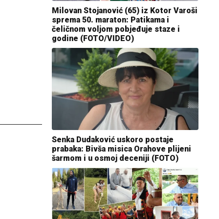
Milovan Stojanović (65) iz Kotor Varoši
sprema 50. maraton: Patikama i
čeličnom voljom pobjeđuje staze i
godine (FOTO/VIDEO)
Senka Dudaković uskoro postaje
prabaka: Bivša misica Orahove plijeni
šarmom i u osmoj deceniji (FOTO)