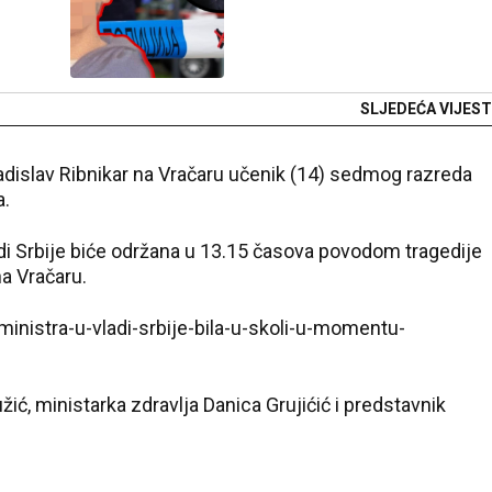
SLJEDEĆA VIJEST
ladislav Ribnikar na Vračaru učenik (14) sedmog razreda
a.
di Srbije biće održana u 13.15 časova povodom tragedije
na Vračaru.
-ministra-u-vladi-srbije-bila-u-skoli-u-momentu-
ić, ministarka zdravlja Danica Grujićić i predstavnik