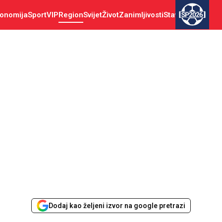
onomija
Sport
VIP
Region
Svijet
Život
Zanimljivosti
Stav
SP2026
Dodaj kao željeni izvor na google pretrazi