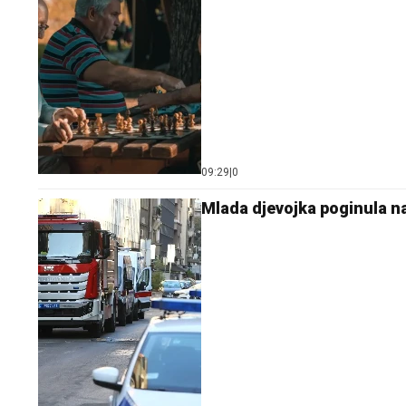
09:29
|
0
Mlada djevojka poginula na