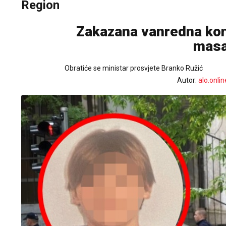
Region
Zakazana vanredna kon
masa
Obratiće se ministar prosvjete Branko Ružić
Autor:
alo.onlin