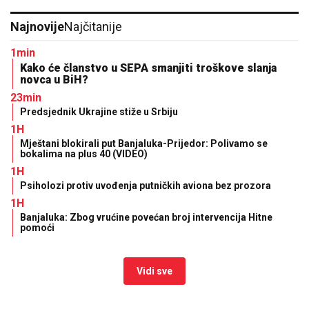
OZBILJNIM POSLOM, Angelina radi na
dva mjesta i ne eksponira se javno
Emina Jahović pokradena u Istanbulu,
ostala bez garderobe vrijedne više od
50.000 eura
Mala plava bomba zdravlja: Borovnice jačaju imunitet,
ali mogu imati i neželjene efekte
Kako da se pravilno hranite na osnovu
krvne grupe