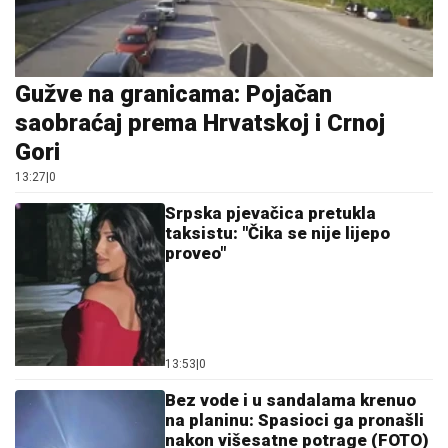
Marija (3) se igrala u dvorištu i samo je nestala: Posle
42 godine otac je pronašao, zanemeo je kada je saznao
gde je bila
06. 08. 2026 09:39