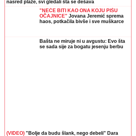
Сазнања „Политике”: Ко је поставио замку
Митрополиту Методију у Горњем Заостру
05. 08. 2026 15:45
Evo u kojim banjama važi vaučer od 10.000 dinara -
kompletan spisak destinacija u Srbiji
06. 08. 2026 07:08