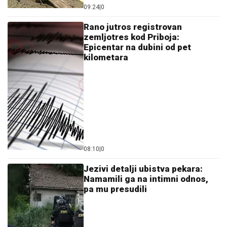
локализован пожар у Габровници
PREPORUKA ZA VAS
Drama na Adi Bojani: Milica i Terza se posvađali
nasred plaže, svi gledali šta se dešava
"NEĆE BITI KAO ONA KOJU PIŠU
OČAJNICE"
Jovana Jeremić sprema
haos, potkačila bivše i sve muškarce