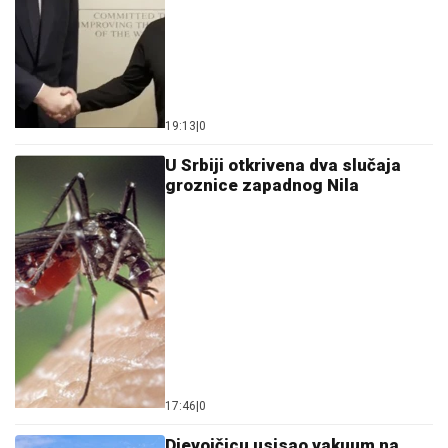
Da li je genetika zaslužna za rađanje blizanaca? Istina o
naslednim faktorima i blizanačkoj trudnoći
06. 08. 2026 06:38
25.000 kupaca već kupuje uz PerSu Extra. A ti? Saznaj