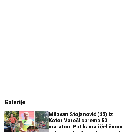
Stara imena u novom ruhu: Ovo je 10
najpopularnijih ženskih imena u 2026.
godini
Testosteron nije samo hormon snage: Evo zašto je
ključan za zdravlje muškarca
Iskusni kuhari ovako dinstaju luk:
Gotov je brže, sočniji i bez neugodnog