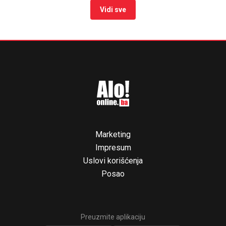
Gužve na granicama: Pojačan
saobraćaj prema Hrvatskoj i Crnoj
Gori
13:27
|
0
Srpska pjevačica pretukla
taksistu: "Čika se nije lijepo
proveo"
13:53
|
0
Bez vode i u sandalama krenuo
na planinu: Spasioci ga pronašli
nakon višesatne potrage (FOTO)