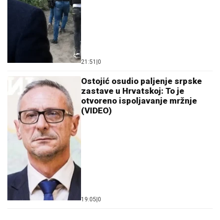
Bašta ne miruje ni u avgustu: Evo šta
se sada sije za bogatu jesenju berbu
(VIDEO)
"Bolje da budu šlank, nego debeli" Dara
Bubamara iznenadila javnost komentarom o Seki
Aleksić, a onda se dotakla teme o dečku
(VIDEO)
"Jako je sposobna i vrijedna
žena" Supruga Mikija Đuričića se bavi