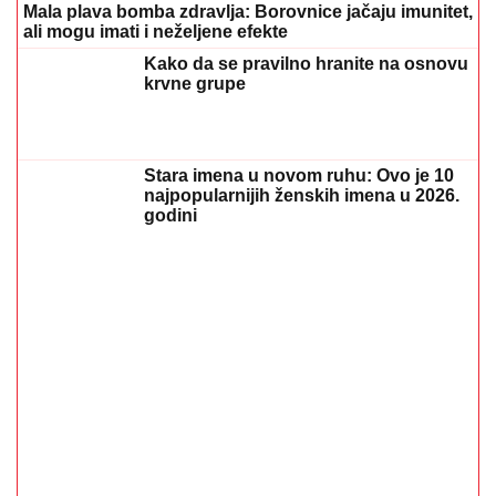
Šta dete nasleđuje od oca, a šta od majke? Sve što
treba da znate o genetici
05. 08. 2026 06:45