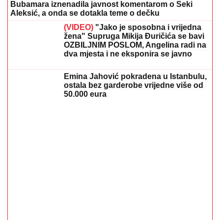
Koliko visoku temperaturu ljudsko telo može da
izdrži?
05. 08. 2026 14:12