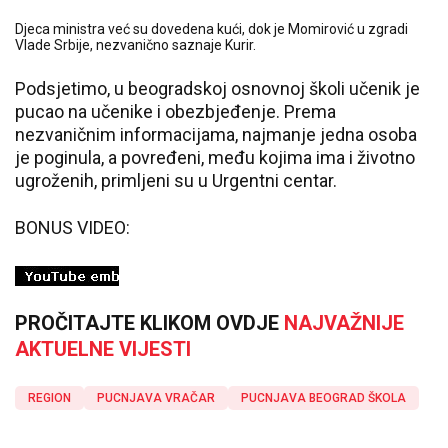
Djeca ministra već su dovedena kući, dok je Momirović u zgradi
Vlade Srbije, nezvanično saznaje Kurir.
Podsjetimo, u beogradskoj osnovnoj školi učenik je
pucao na učenike i obezbjeđenje. Prema
nezvaničnim informacijama, najmanje jedna osoba
je poginula, a povređeni, među kojima ima i životno
ugroženih, primljeni su u Urgentni centar.
BONUS VIDEO:
PROČITAJTE KLIKOM OVDJE
NAJVAŽNIJE
AKTUELNE VIJESTI
REGION
PUCNJAVA VRAČAR
PUCNJAVA BEOGRAD ŠKOLA