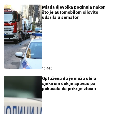
Mlada djevojka poginula nakon
što je automobilom silovito
udarila u semafor
10:44
|
0
Optužena da je muža ubila
sjekirom dok je spavao pa
pokušala da prikrije zločin