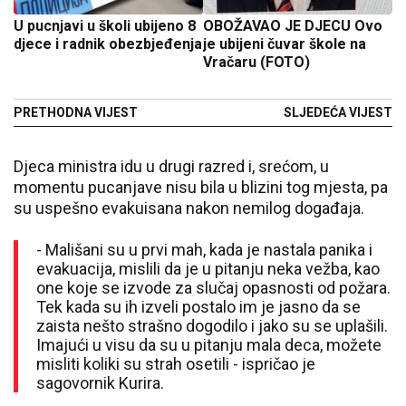
U pucnjavi u školi ubijeno 8
OBOŽAVAO JE DJECU Ovo
djece i radnik obezbjeđenja
je ubijeni čuvar škole na
Vračaru (FOTO)
PRETHODNA VIJEST
SLJEDEĆA VIJEST
Djeca ministra idu u drugi razred i, srećom, u
momentu pucanjave nisu bila u blizini tog mjesta, pa
su uspešno evakuisana nakon nemilog događaja.
- Mališani su u prvi mah, kada je nastala panika i
evakuacija, mislili da je u pitanju neka vežba, kao
one koje se izvode za slučaj opasnosti od požara.
Tek kada su ih izveli postalo im je jasno da se
zaista nešto strašno dogodilo i jako su se uplašili.
Imajući u visu da su u pitanju mala deca, možete
misliti koliki su strah osetili - ispričao je
sagovornik Kurira.