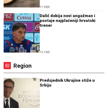
Letnje večeri u gradu više nisu rezervisane za vikend:
Zašto sve više ljudi bira večeru koja se spontano
pretvori u druženje
23. 07. 2026 12:47