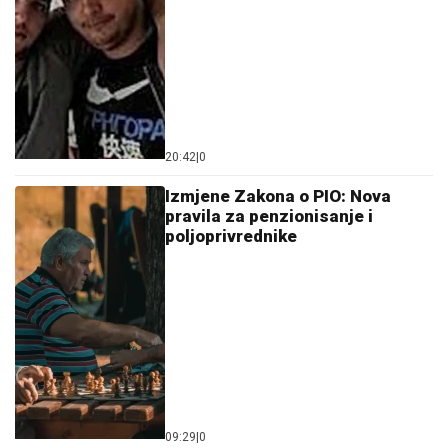
20:42
|
0
Izmjene Zakona o PIO: Nova
pravila za penzionisanje i
poljoprivrednike
09:29
|
0