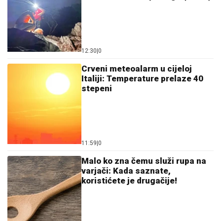
Većina građana izgubi novac pre nego što stigne na
letovanje - ovih 7 troškova skoro niko ne planira
15. 07. 2026 07:44