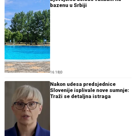
više
03. 08. 2026 07:31
06. 08. 2026 15:06
Бакар наш насушни – изложба која спаја рударство
и уметност