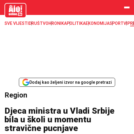
aloonline.b
a
SVE VIJESTI
DRUŠTVO
HRONIKA
POLITIKA
EKONOMIJA
SPORT
VIP
R
Dodaj kao željeni izvor na google pretrazi
Region
Djeca ministra u Vladi Srbije
bila u školi u momentu
stravične pucnjave