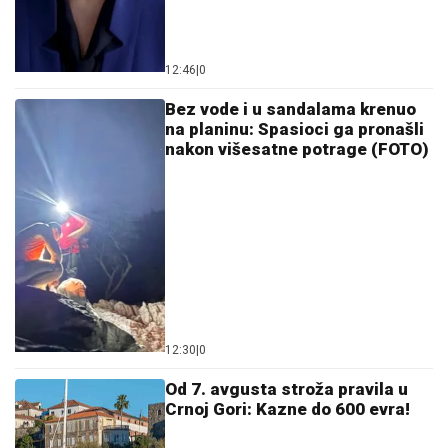
06. 08. 2026 07:51
Због екстремних врућина готово дупло више
позива Хитној помоћи у Кули