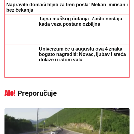
Komfor po meri klijenata: nova linija paketa ALTA
banke
09. 07. 2026 09:20
REGISTRUJ SE UZ PROMO KOD CASINO Preuzmi 1500
BESPLATNIH SPINOVA
20. 07. 2026 08:04