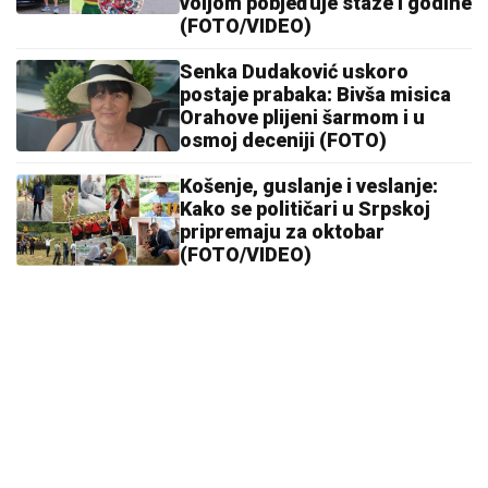
mirisa u stanu
Rada Manojlović pitala AI zašto ne
pjeva na popularnim mjestima:
Odgovor je surovo realan
Napravite domaći hljeb za tren posla: Mekan, mirisan i
bez čekanja
Tajna muškog ćutanja: Zašto nestaju
kada veza postane ozbiljna