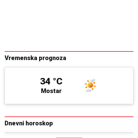
Univerzum će u augustu ova 4 znaka
bogato nagraditi: Novac, ljubav i sreća
dolaze u istom valu
Preporučuje