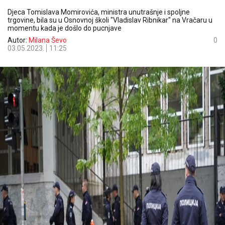
Djeca Tomislava Momirovića, ministra unutrašnje i spoljne
trgovine, bila su u Osnovnoj školi "Vladislav Ribnikar" na Vračaru u
momentu kada je došlo do pucnjave
Autor:
Milana Ševo
0
03.05.2023.
11:25