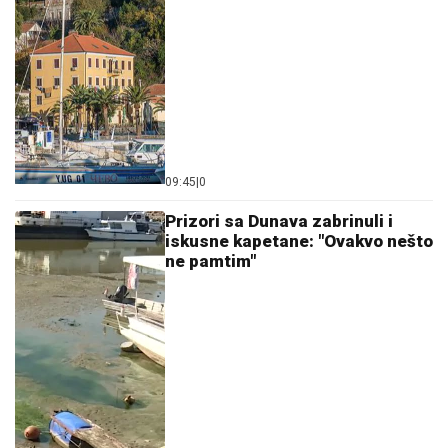
06. 08. 2026 09:17
Кула први пут домаћин Олимпијаде трећег доба
Западнобачког округа
06. 08. 2026 07:02
После скоро 60 сати непрекидне борбе