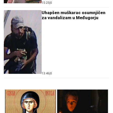
15:25
|
0
Uhapšen muškarac osumnjičen
za vandalizam u Međugorju
13:46
|
0