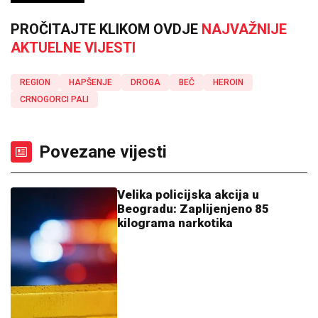
PROČITAJTE KLIKOM OVDJE
NAJVAŽNIJE
AKTUELNE VIJESTI
REGION
HAPŠENJE
DROGA
BEČ
HEROIN
CRNOGORCI PALI
Povezane vijesti
Velika policijska akcija u
Beogradu: Zaplijenjeno 85
kilograma narkotika