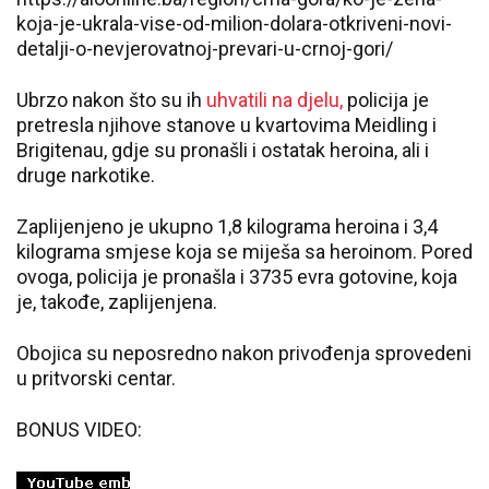
koja-je-ukrala-vise-od-milion-dolara-otkriveni-novi-
detalji-o-nevjerovatnoj-prevari-u-crnoj-gori/
Ubrzo nakon što su ih
uhvatili na djelu,
policija je
pretresla njihove stanove u kvartovima Meidling i
Brigitenau, gdje su pronašli i ostatak heroina, ali i
druge narkotike.
Zaplijenjeno je ukupno 1,8 kilograma heroina i 3,4
kilograma smjese koja se miješa sa heroinom. Pored
ovoga, policija je pronašla i 3735 evra gotovine, koja
je, takođe, zaplijenjena.
Obojica su neposredno nakon privođenja sprovedeni
u pritvorski centar.
BONUS VIDEO: