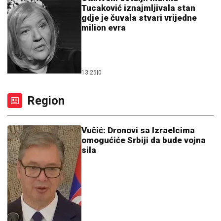
Tucaković iznajmljivala stan
gdje je čuvala stvari vrijedne
milion evra
13:25
|
0
Region
Vučić: Dronovi sa Izraelcima
omogućiće Srbiji da bude vojna
sila