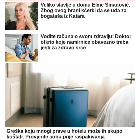
Veliko slavlje u domu Elme Sinanović:
Zbog ovog brani kćerki da se uda za
bogataša iz Katara
Vodite računa o svom zdravlju: Doktor
otkrio koje namirnice obavezno treba
jesti za zdravo srce
Greška koju mnogi prave u hotelu može ih skupo
koštati: Provjerite sobu prije raspakivanja