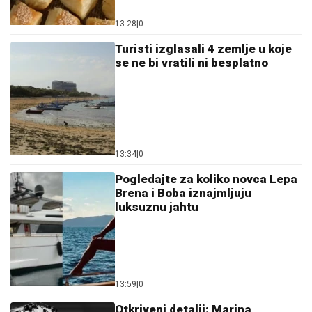
13:28
|
0
Turisti izglasali 4 zemlje u koje
se ne bi vratili ni besplatno
13:34
|
0
Pogledajte za koliko novca Lepa
Brena i Boba iznajmljuju
luksuznu jahtu
13:59
|
0
Otkriveni detalji: Marina