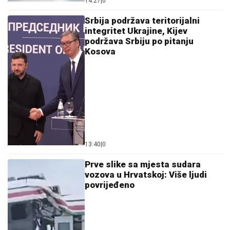
14:27
|
0
Srbija podržava teritorijalni
integritet Ukrajine, Kijev
podržava Srbiju po pitanju
Kosova
13:40
|
0
Prve slike sa mjesta sudara
vozova u Hrvatskoj: Više ljudi
povrijeđeno