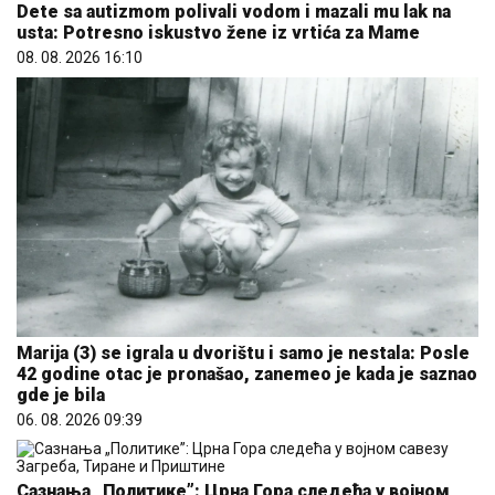
Dete sa autizmom polivali vodom i mazali mu lak na
usta: Potresno iskustvo žene iz vrtića za Mame
08. 08. 2026 16:10
Marija (3) se igrala u dvorištu i samo je nestala: Posle
42 godine otac je pronašao, zanemeo je kada je saznao
gde je bila
06. 08. 2026 09:39
Сазнања „Политике”: Црна Гора следећа у војном