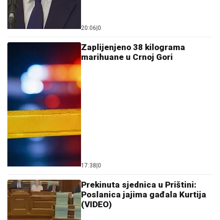
20:06
|
0
Zaplijenjeno 38 kilograma
marihuane u Crnoj Gori
17:38
|
0
Prekinuta sjednica u Prištini:
Poslanica jajima gađala Kurtija
(VIDEO)