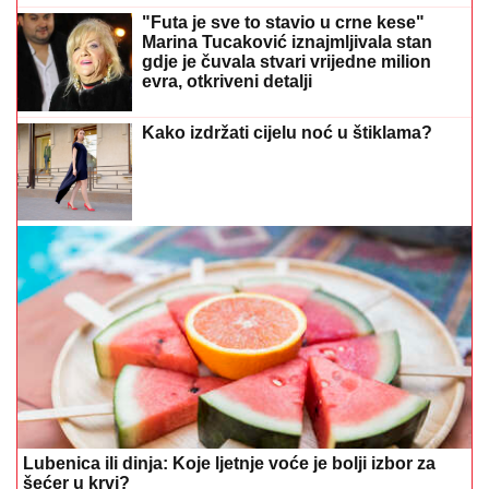
"Futa je sve to stavio u crne kese"
Marina Tucaković iznajmljivala stan
gdje je čuvala stvari vrijedne milion
evra, otkriveni detalji
Kako izdržati cijelu noć u štiklama?
Lubenica ili dinja: Koje ljetnje voće je bolji izbor za
šećer u krvi?