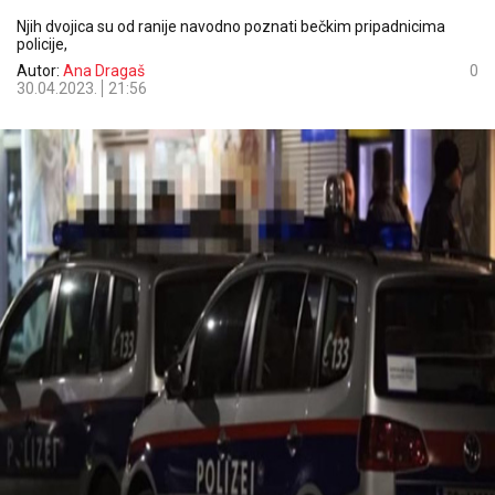
Njih dvojica su od ranije navodno poznati bečkim pripadnicima
policije,
Autor:
Ana Dragaš
0
30.04.2023.
21:56