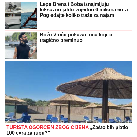
Lepa Brena i Boba iznajmljuju
luksuznu jahtu vrijednu 6 miliona eura:
Pogledajte koliko traže za najam
Božo Vrećo pokazao oca koji je
tragično preminuo
TURISTA OGORČEN ZBOG CIJENA
„Zašto bih platio
100 evra za rupu?“