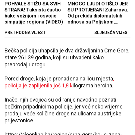
POHVALE STIŽU SA SVIH
MNOGO LJUDI OTIŠLO JER
STRANA! Taksista častio
SU PROTJERANI Zaharova:
bake vožnjom i osvojio
Od prekida diplomatskih
simpatije regiona (VIDEO)
odnosa sa Poljskom,
najviše bi stradali Rusi
PRETHODNA VIJEST
SLJEDEĆA VIJEST
Bečka policija uhapsila je dva državljanina Crne Gore,
stare 26 i 39 godina, koji su uhvaćeni kako
preprodaju drogu.
Pored droge, koja je pronađena na licu mjesta
,
policija je zaplijenila još 1,8 k
ilograma heroina.
Inače, njih dvojica su od ranije navodno poznati
bečkim pripadnicima policije, jer već neko vrijeme
prodaju veće količine droge na ulicama austrijske
prijestonice.
https://aloonline.ba/region/crna-gora/ko-je-zena-