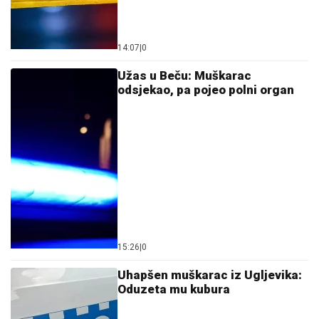
14:07
|
0
Užas u Beču: Muškarac
odsjekao, pa pojeo polni organ
15:26
|
0
Uhapšen muškarac iz Ugljevika:
Oduzeta mu kubura