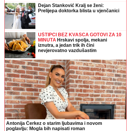
Dejan Stanković Kralj se ženi:
Prelijepa doktorka blista u vjenčanici
UŠTIPCI BEZ KVASCA GOTOVI ZA 10
MINUTA
Hrskavi spolja, mekani
iznutra, a jedan trik ih čini
nevjerovatno vazdušastim
Antonija Čerkez o starim ljubavima i novom
poglavlju: Mogla bih napisati roman