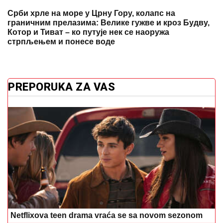
Срби хрле на море у Црну Гору, колапс на
граничним прелазима: Велике гужве и кроз Будву,
Котор и Тиват – ко путује нек се наоружа
стрпљењем и понесе воде
PREPORUKA ZA VAS
Netflixova teen drama vraća se sa novom sezonom