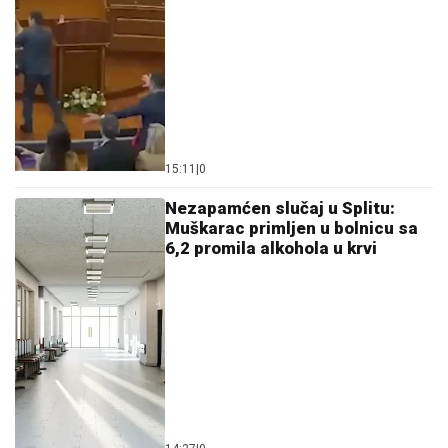
15:11
|
0
Nezapamćen slučaj u Splitu:
Muškarac primljen u bolnicu sa
6,2 promila alkohola u krvi