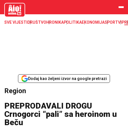
aloonline.b
a
SVE VIJESTI
DRUŠTVO
HRONIKA
POLITIKA
EKONOMIJA
SPORT
VIP
R
Dodaj kao željeni izvor na google pretrazi
Region
PREPRODAVALI DROGU
Crnogorci “pali” sa heroinom u
Beču