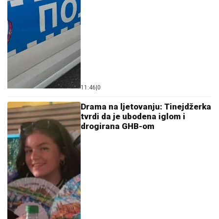
11:46
|
0
Drama na ljetovanju: Tinejdžerka
tvrdi da je ubodena iglom i
drogirana GHB-om