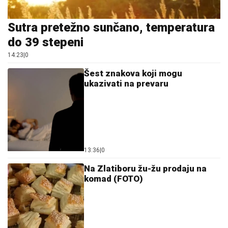
Sutra pretežno sunčano, temperatura
do 39 stepeni
14:23
|
0
Šest znakova koji mogu
ukazivati na prevaru
13:36
|
0
Na Zlatiboru žu-žu prodaju na
komad (FOTO)