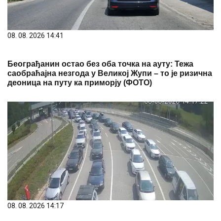
08. 08. 2026 14:41
Београђанин остао без оба точка на ауту: Тежа
саобраћајна незгода у Великој Жупи – то је ризична
деоница на путу ка приморју (ФОТО)
08. 08. 2026 14:17