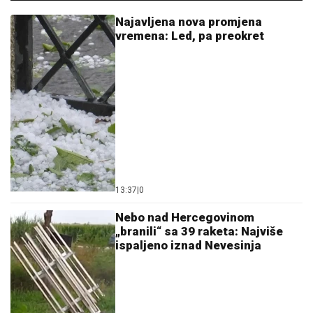
Najavljena nova promjena
vremena: Led, pa preokret
13:37
|
0
Nebo nad Hercegovinom
„branili“ sa 39 raketa: Najviše
ispaljeno iznad Nevesinja