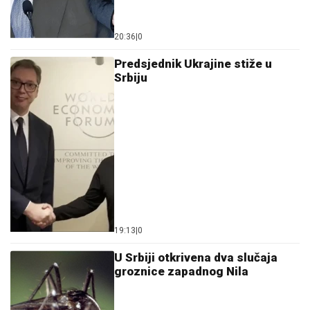
20:36
|
0
Predsjednik Ukrajine stiže u
Srbiju
19:13
|
0
U Srbiji otkrivena dva slučaja
groznice zapadnog Nila