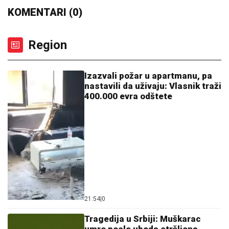
KOMENTARI (0)
Region
Izazvali požar u apartmanu, pa
nastavili da uživaju: Vlasnik traži
400.000 evra odštete
21:54
|
0
Tragedija u Srbiji: Muškarac