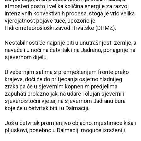
atmosferi postoji velika količina energije za razvoj
intenzivnih konvektivnih procesa, stoga je vrlo velika
vjerojatnost pojave tuče, upozorio je
Hidrometeorošloški zavod Hrvatske (DHMZ).
Nestabilnosti će najprije biti u unutrašnjosti zemlje, a
naveče i u noći na četvrtak i na Jadranu, ponajprije na
sjevernom dijelu.
U večernjim satima s premještanjem fronte preko
krajeva, doći će do pritjecanja osjetno hladnijeg
zraka pa će u sjevernim kopnenim predjelima
zapuhati prolazno jak, na udare i olujan sjeverni i
sjeveroistočni vjetar, na sjevernom Jadranu bura
koje će u četvrtak biti i u Dalmaciji.
Još u četvrtak promjenjivo oblačno, mjestimice kiša i
pljuskovi, posebno u Dalmaciji moguće izraženiji