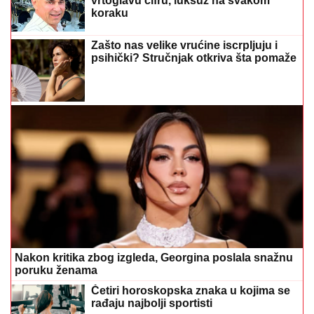
vrtoglavu cifru, luksuz na svakom
koraku
Zašto nas velike vrućine iscrpljuju i
psihički? Stručnjak otkriva šta pomaže
Nakon kritika zbog izgleda, Georgina poslala snažnu
poruku ženama
Četiri horoskopska znaka u kojima se
rađaju najbolji sportisti