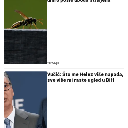
umro posle uboda stršljena
20:56
|
0
Vučić: Što me Helez više napada,
sve više mi raste ugled u BiH