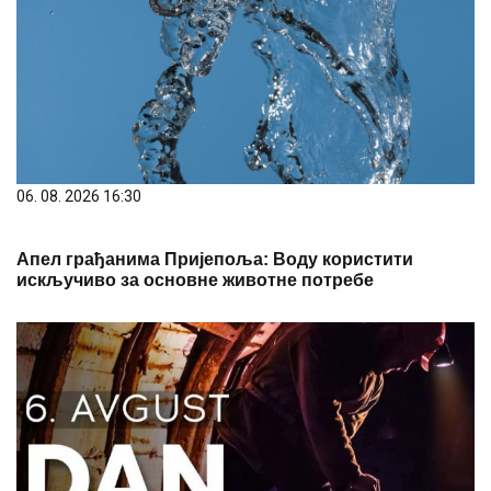
06. 08. 2026 16:30
Апел грађанима Пријепоља: Воду користити
искључиво за основне животне потребе