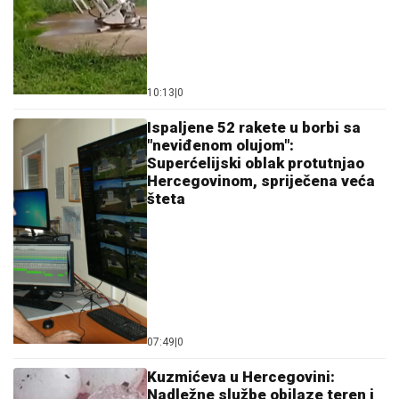
10:13
|
0
Ispaljene 52 rakete u borbi sa
"neviđenom olujom":
Superćelijski oblak protutnjao
Hercegovinom, spriječena veća
šteta
07:49
|
0
Kuzmićeva u Hercegovini:
Nadležne službe obilaze teren i