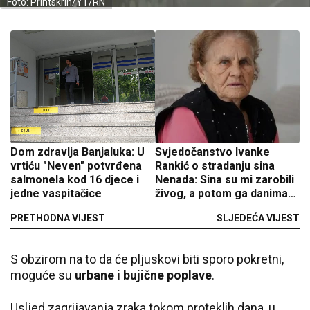
Foto: Printskrin/YT/RN
Dom zdravlja Banjaluka: U
Svjedočanstvo Ivanke
vrtiću "Neven" potvrđena
Rankić o stradanju sina
salmonela kod 16 djece i
Nenada: Sina su mi zarobili
jedne vaspitačice
živog, a potom ga danima
mučili
PRETHODNA VIJEST
SLJEDEĆA VIJEST
S obzirom na to da će pljuskovi biti sporo pokretni,
moguće su
urbane i bujične poplave
.
Usljed zagrijavanja zraka tokom proteklih dana, u