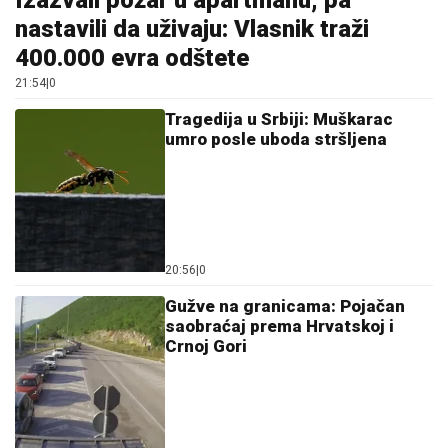
Izazvali požar u apartmanu, pa
nastavili da uživaju: Vlasnik traži
400.000 evra odštete
21:54
|
0
Tragedija u Srbiji: Muškarac
umro posle uboda stršljena
20:56
|
0
Gužve na granicama: Pojačan
saobraćaj prema Hrvatskoj i
Crnoj Gori