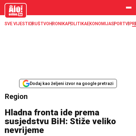
aloonline.b
a
SVE VIJESTI
DRUŠTVO
HRONIKA
POLITIKA
EKONOMIJA
SPORT
VIP
R
Dodaj kao željeni izvor na google pretrazi
Region
Hladna fronta ide prema
susjedstvu BiH: Stiže veliko
nevrijeme