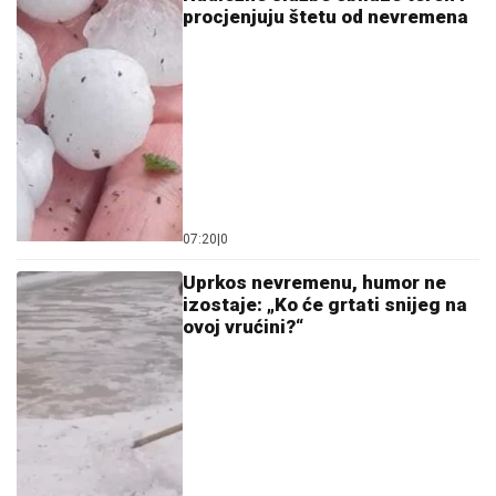
procjenjuju štetu od nevremena
07:20
|
0
Uprkos nevremenu, humor ne
izostaje: „Ko će grtati snijeg na
ovoj vrućini?“