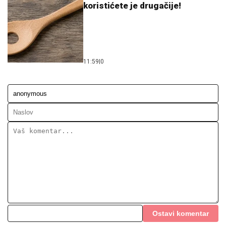
koristićete je drugačije!
11:59
|
0
Ostavi komentar