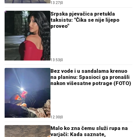
13:27
|
0
Srpska pjevačica pretukla
taksistu: "Čika se nije lijepo
proveo"
13:53
|
0
Bez vode i u sandalama krenuo
na planinu: Spasioci ga pronašli
nakon višesatne potrage (FOTO)
12:30
|
0
Malo ko zna čemu služi rupa na
varjači: Kada saznate,