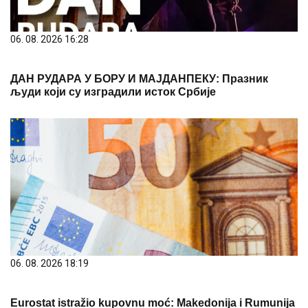
06. 08. 2026 16:28
ДАН РУДАРА У БОРУ И МАЈДАНПЕКУ: Празник
људи који су изградили исток Србије
06. 08. 2026 18:19
Eurostat istražio kupovnu moć: Makedonija i Rumunija