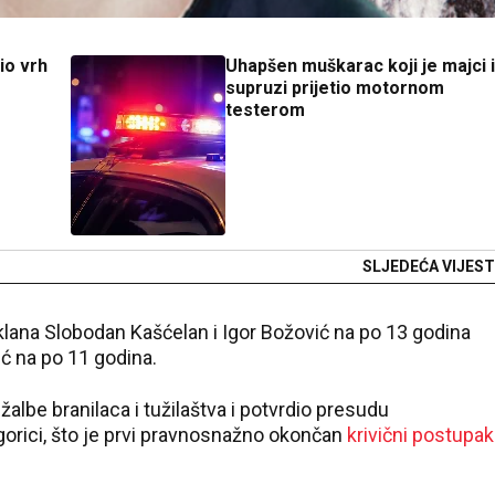
io vrh
Uhapšen muškarac koji je majci i
supruzi prijetio motornom
testerom
SLJEDEĆA VIJEST
klana Slobodan Kašćelan i Igor Božović na po 13 godina
ić na po 11 godina.
albe branilaca i tužilaštva i potvrdio presudu
gorici, što je prvi pravnosnažno okončan
krivični postupak