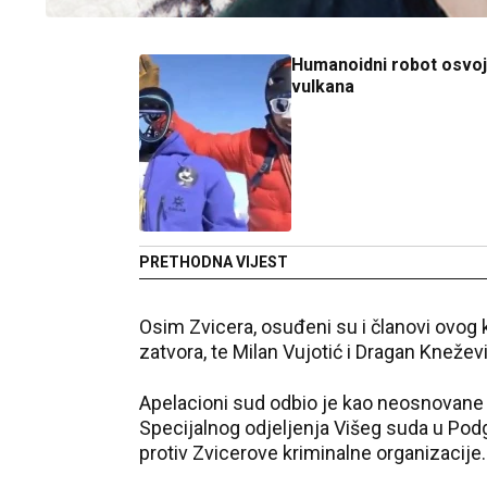
Humanoidni robot osvoj
vulkana
PRETHODNA VIJEST
Osim Zvicera, osuđeni su i članovi ovog 
zatvora, te Milan Vujotić i Dragan Knežev
Apelacioni sud odbio je kao neosnovane ž
Specijalnog odjeljenja Višeg suda u Pod
protiv Zvicerove kriminalne organizacije.