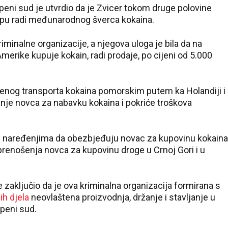
eni sud je utvrdio da je Zvicer tokom druge polovine
upu radi međunarodnog šverca kokaina.
iminalne organizacije, a njegova uloga je bila da na
Amerike kupuje kokain, radi prodaje, po cijeni od 5.000
štenog transporta kokaina pomorskim putem ka Holandiji i
je novca za nabavku kokaina i pokriće troškova
im naređenjima da obezbjeđuju novac za kupovinu kokaina
 prenošenja novca za kupovinu droge u Crnoj Gori i u
 zaključio da je ova kriminalna organizacija formirana s
nih djela
neovlaštena proizvodnja, držanje i stavljanje u
epeni sud.