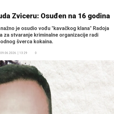
uda Zviceru: Osuđen na 16 godina
snažno je osudio vođu "kavačkog klana" Radoja
 za stvaranje kriminalne organizacije radi
odnog šverca kokaina.
09.06.2026.
13:29
0