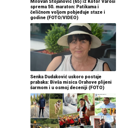
Milovan Stojanović (65) iz Kotor Varoši
sprema 50. maraton: Patikama i
čeličnom voljom pobjeđuje staze i
godine (FOTO/VIDEO)
Senka Dudaković uskoro postaje
prabaka: Bivša misica Orahove plijeni
šarmom i u osmoj deceniji (FOTO)