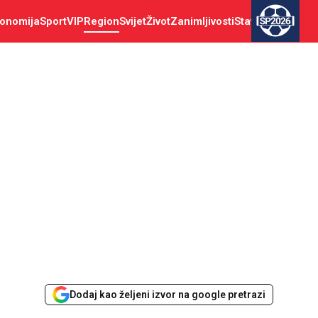
onomija
Sport
VIP
Region
Svijet
Život
Zanimljivosti
Stav
SP2026
Dodaj kao željeni izvor na google pretrazi