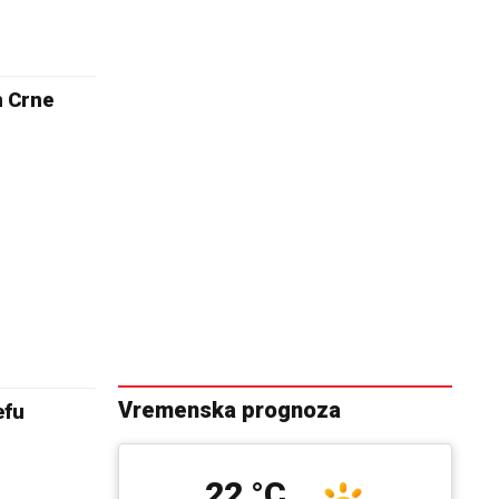
m Crne
Vremenska prognoza
efu
22 °C