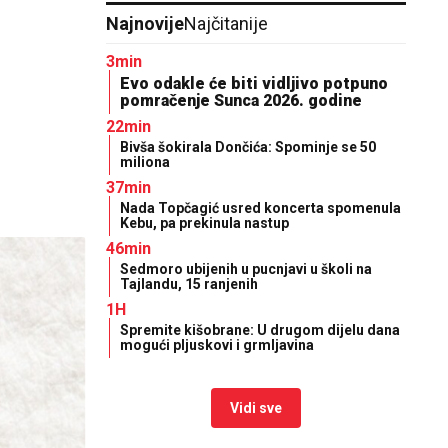
Najnovije
Najčitanije
3min
Evo odakle će biti vidljivo potpuno
pomračenje Sunca 2026. godine
22min
Bivša šokirala Dončića: Spominje se 50
miliona
37min
Nada Topčagić usred koncerta spomenula
Kebu, pa prekinula nastup
46min
Sedmoro ubijenih u pucnjavi u školi na
Tajlandu, 15 ranjenih
1H
Spremite kišobrane: U drugom dijelu dana
mogući pljuskovi i grmljavina
Vidi sve