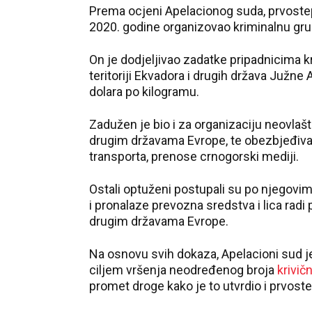
Prema ocjeni Apelacionog suda, prvostep
2020. godine organizovao kriminalnu gr
On je dodjeljivao zadatke pripadnicima kr
teritoriji Ekvadora i drugih država Južne 
dolara po kilogramu.
Zadužen je bio i za organizaciju neovla
drugim državama Evrope, te obezbjeđivan
transporta, prenose crnogorski mediji.
Ostali optuženi postupali su po njegov
i pronalaze prevozna sredstva i lica radi
drugim državama Evrope.
Na osnovu svih dokaza, Apelacioni sud je
ciljem vršenja neodređenog broja
krivič
promet droge kako je to utvrdio i prvost