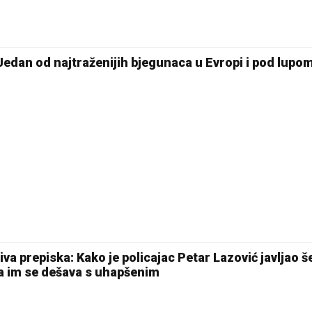
an od najtraženijih bjegunaca u Evropi i pod lupo
a prepiska: Kako je policajac Petar Lazović javljao š
a im se dešava s uhapšenim
22 °C