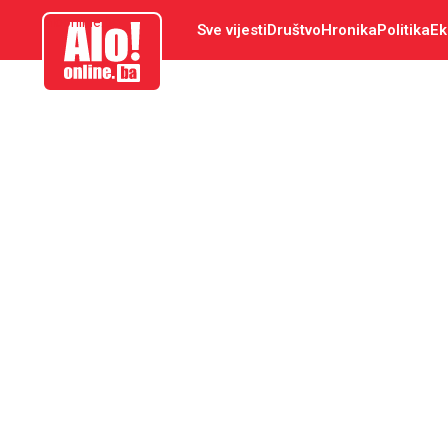
aloonline.ba
Sve vijesti
Društvo
Hronika
Politika
Ek