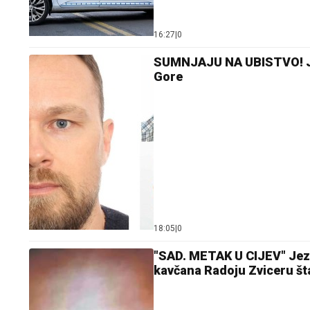
16:27
|
0
SUMNJAJU NA UBISTVO! Jed
Gore
18:05
|
0
"SAD. METAK U CIJEV" Jeziv
kavčana Radoju Zviceru št