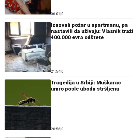
06:01
|
0
Izazvali požar u apartmanu, pa
nastavili da uživaju: Vlasnik traži
400.000 evra odštete
21:54
|
0
Tragedija u Srbiji: Muškarac
umro posle uboda stršljena
20:56
|
0