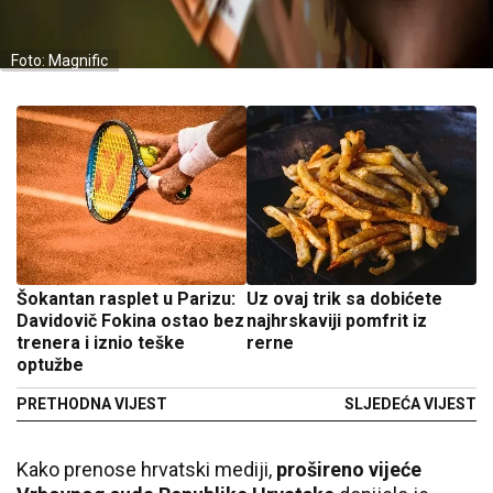
Foto: Magnific
Šokantan rasplet u Parizu:
Uz ovaj trik sa dobićete
Davidovič Fokina ostao bez
najhrskaviji pomfrit iz
trenera i iznio teške
rerne
optužbe
PRETHODNA VIJEST
SLJEDEĆA VIJEST
Kako prenose hrvatski mediji,
prošireno vijeće