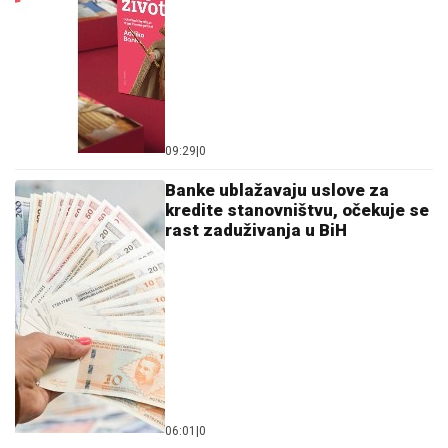
09:29
|
0
Banke ublažavaju uslove za
kredite stanovništvu, očekuje se
rast zaduživanja u BiH
06:01
|
0