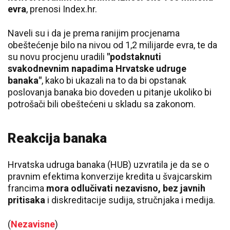
evra
, prenosi Index.hr.
Naveli su i da je prema ranijim procjenama
obeštećenje bilo na nivou od 1,2 milijarde evra, te da
su novu procjenu uradili
"podstaknuti
svakodnevnim napadima Hrvatske udruge
banaka"
, kako bi ukazali na to da bi opstanak
poslovanja banaka bio doveden u pitanje ukoliko bi
potrošači bili obeštećeni u skladu sa zakonom.
Reakcija banaka
Hrvatska udruga banaka (HUB) uzvratila je da se o
pravnim efektima konverzije kredita u švajcarskim
francima
mora odlučivati nezavisno, bez javnih
pritisaka
i diskreditacije sudija, stručnjaka i medija.
(
Nezavisne
)