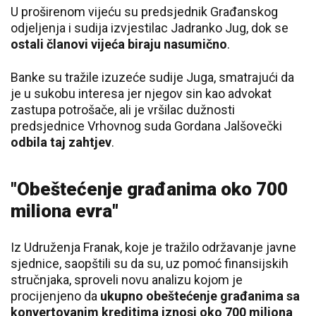
U proširenom vijeću su predsjednik Građanskog
odjeljenja i sudija izvjestilac Jadranko Jug, dok se
ostali članovi vijeća biraju nasumično
.
Banke su tražile izuzeće sudije Juga, smatrajući da
je u sukobu interesa jer njegov sin kao advokat
zastupa potrošače, ali je vršilac dužnosti
predsjednice Vrhovnog suda Gordana Jalšovečki
odbila taj zahtjev
.
"Obeštećenje građanima oko 700
miliona evra"
Iz Udruženja Franak, koje je tražilo održavanje javne
sjednice, saopštili su da su, uz pomoć finansijskih
stručnjaka, sproveli novu analizu kojom je
procijenjeno da
ukupno obeštećenje građanima sa
konvertovanim kreditima iznosi oko 700 miliona