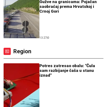
Gužve na granicama: Pojačan
saobraćaj prema Hrvatskoj i
Crnoj Gori
13:27
|
0
Region
Potres zatresao obalu: "Čula
sam razbijanje čaša u stanu
iznad"