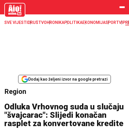
aloonline.b
a
SVE VIJESTI
DRUŠTVO
HRONIKA
POLITIKA
EKONOMIJA
SPORT
VIP
R
Dodaj kao željeni izvor na google pretrazi
Region
Odluka Vrhovnog suda u slučaju
"švajcarac": Slijedi konačan
rasplet za konvertovane kredite