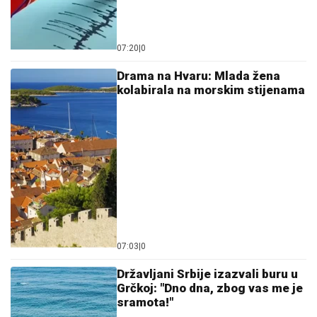
07:20
|
0
Drama na Hvaru: Mlada žena
kolabirala na morskim stijenama
07:03
|
0
Državljani Srbije izazvali buru u
Grčkoj: "Dno dna, zbog vas me je
sramota!"