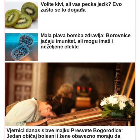
Volite kivi, ali vas pecka jezik? Evo
zašto se to događa
Mala plava bomba zdravlja: Borovnice
jačaju imunitet, ali mogu imati i
neželjene efekte
Vjernici danas slave majku Presvete Bogorodice:
Jedan običaj bolesni i žene obavezno moraju da