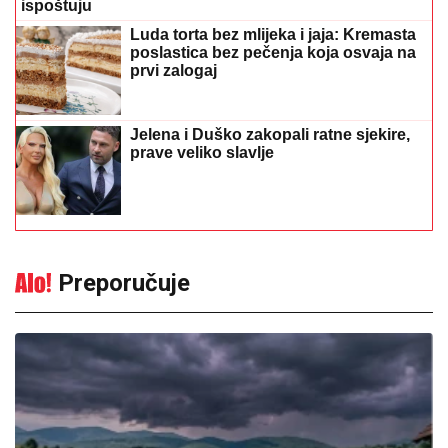
ispoštuju
Luda torta bez mlijeka i jaja: Kremasta
poslastica bez pečenja koja osvaja na
prvi zalogaj
Jelena i Duško zakopali ratne sjekire,
prave veliko slavlje
Preporučuje