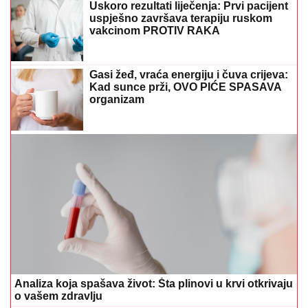
Uskoro rezultati liječenja: Prvi pacijent
uspješno završava terapiju ruskom
vakcinom PROTIV RAKA
Gasi žeđ, vraća energiju i čuva crijeva:
Kad sunce prži, OVO PIĆE SPASAVA
organizam
Analiza koja spašava život: Šta plinovi u krvi otkrivaju
o vašem zdravlju