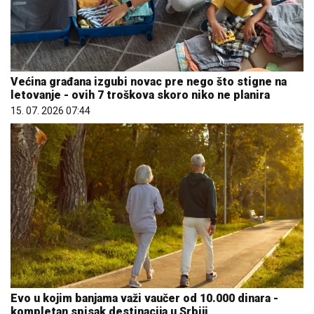
Većina građana izgubi novac pre nego što stigne na
letovanje - ovih 7 troškova skoro niko ne planira
15. 07. 2026 07:44
Evo u kojim banjama važi vaučer od 10.000 dinara -
kompletan spisak destinacija u Srbiji