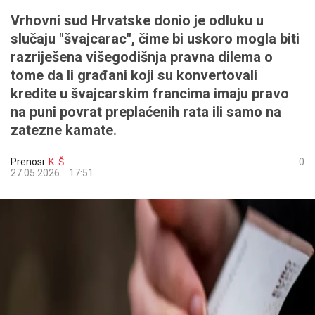
Vrhovni sud Hrvatske donio je odluku u
slučaju "švajcarac", čime bi uskoro mogla biti
razriješena višegodišnja pravna dilema o
tome da li građani koji su konvertovali
kredite u švajcarskim francima imaju pravo
na puni povrat preplaćenih rata ili samo na
zatezne kamate.
Prenosi:
K. Š.
0
27.05.2026.
17:51