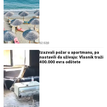
02:02
|
0
Izazvali požar u apartmanu, pa
nastavili da uživaju: Vlasnik traži
400.000 evra odštete