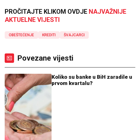
PROČITAJTE KLIKOM OVDJE
NAJVAŽNIJE
AKTUELNE VIJESTI
OBEŠTEĆENJE
KREDITI
ŠVAJCARCI
Povezane vijesti
Koliko su banke u BiH zaradile u
prvom kvartalu?