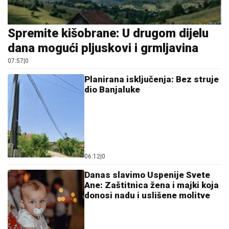
Spremite kišobrane: U drugom dijelu
dana mogući pljuskovi i grmljavina
07:57
|
0
Planirana isključenja: Bez struje
dio Banjaluke
06:12
|
0
Danas slavimo Uspenije Svete
Ane: Zaštitnica žena i majki koja
donosi nadu i uslišene molitve