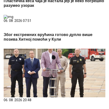
Пластична кеса чаја је настала јер је неко погрешно
разумео узорак
06. 08. 2026 07:51
Због екстремних врућина готово дупло више
позива Хитној помоћи у Кули
06. 08. 2026 20:48