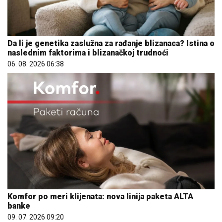
Da li je genetika zaslužna za rađanje blizanaca? Istina o
naslednim faktorima i blizanačkoj trudnoći
06. 08. 2026 06:38
Komfor po meri klijenata: nova linija paketa ALTA
banke
09. 07. 2026 09:20