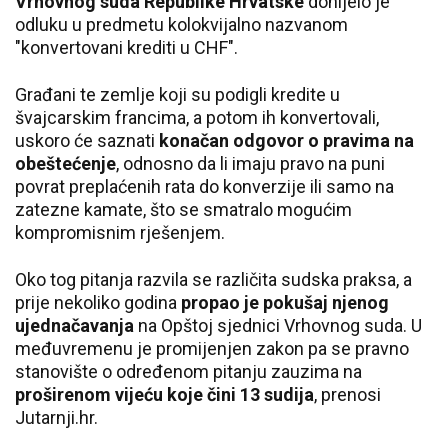
Vrhovnog suda Republike Hrvatske
donijelo je
odluku u predmetu kolokvijalno nazvanom
"konvertovani krediti u CHF".
Građani te zemlje koji su podigli kredite u
švajcarskim francima, a potom ih konvertovali,
uskoro će saznati
konačan odgovor o pravima na
obeštećenje
, odnosno da li imaju pravo na puni
povrat preplaćenih rata do konverzije ili samo na
zatezne kamate, što se smatralo mogućim
kompromisnim rješenjem.
Oko tog pitanja razvila se različita sudska praksa, a
prije nekoliko godina
propao je pokušaj njenog
ujednačavanja
na Opštoj sjednici Vrhovnog suda. U
međuvremenu je promijenjen zakon pa se pravno
stanovište o određenom pitanju zauzima na
proširenom vijeću koje čini 13 sudija
, prenosi
Jutarnji.hr.