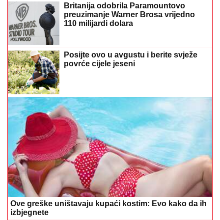
Britanija odobrila Paramountovo
preuzimanje Warner Brosa vrijedno
110 milijardi dolara
Posijte ovo u avgustu i berite svježe
povrće cijele jeseni
Ove greške uništavaju kupaći kostim: Evo kako da ih
izbjegnete