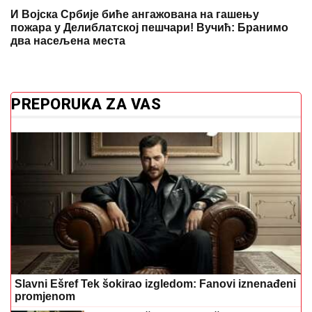
И Војска Србије биће ангажована на гашењу
пожара у Делиблатској пешчари! Вучић: Бранимо
два насељена места
PREPORUKA ZA VAS
Slavni Ešref Tek šokirao izgledom: Fanovi iznenađeni
promjenom