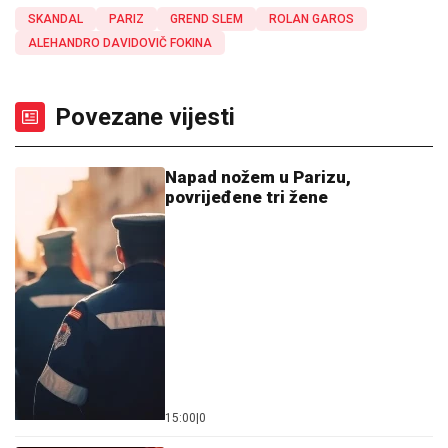
SKANDAL
PARIZ
GREND SLEM
ROLAN GAROS
ALEHANDRO DAVIDOVIČ FOKINA
Povezane vijesti
Napad nožem u Parizu,
povrijeđene tri žene
15:00
|
0