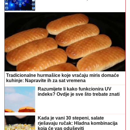
Tradicionalne hurmašice koje vraćaju miris domaće
kuhinje: Napravite ih za sat vremena
Razumijete li kako funkcionira UV
indeks? Ovdje je sve što trebate znati
Kada je vani 30 stepeni, salate
rješavaju ručak: Hladna kombinacija
koja će vas oduševiti