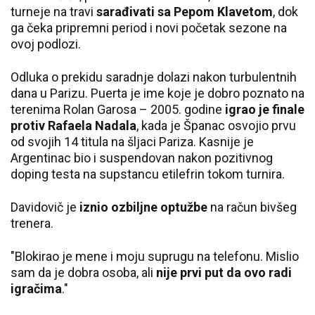
turneje na travi
sarađivati sa Pepom Klavetom
, dok
ga čeka pripremni period i novi početak sezone na
ovoj podlozi.
Odluka o prekidu saradnje dolazi nakon turbulentnih
dana u Parizu. Puerta je ime koje je dobro poznato na
terenima Rolan Garosa – 2005. godine
igrao je finale
protiv Rafaela Nadala
, kada je Španac osvojio prvu
od svojih 14 titula na šljaci Pariza. Kasnije je
Argentinac bio i suspendovan nakon pozitivnog
doping testa na supstancu etilefrin tokom turnira.
Davidovič je
iznio ozbiljne optužbe
na račun bivšeg
trenera.
"Blokirao je mene i moju suprugu na telefonu. Mislio
sam da je dobra osoba, ali
nije prvi put da ovo radi
igračima
."