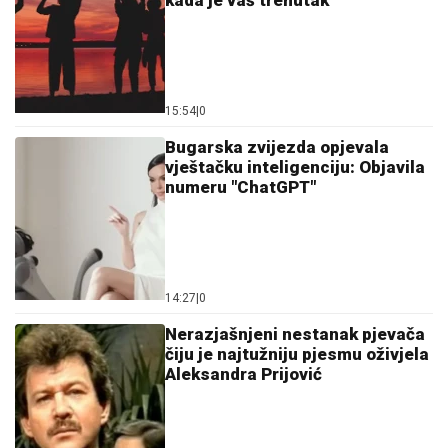
15:54
|
0
Bugarska zvijezda opjevala
vještačku inteligenciju: Objavila
numeru "ChatGPT"
14:27
|
0
Nerazjašnjeni nestanak pjevača
čiju je najtužniju pjesmu oživjela
Aleksandra Prijović