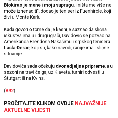
Blokirao je mene i moju suprugu
, i ništa me više ne
može iznenaditi", dodao je teniser iz Fuenhirole, koji
živi u Monte Karlu.
Kada govori o tome da je kasnije saznao da slična
iskustva imaju i drugi igrači, Davidovič se pozvao na
Amerikanca Brendona Nakašimu i srpskog tenisera
Lasla Đerae
, koji su, kako navodi, ranije imali slične
situacije.
Davidoviča sada očekuju
dvonedjeljne pripreme
, a u
sezoni na travi će ga, uz Klaveta, turniri odvesti u
Štutgart ili na Kvins.
(
B92
)
PROČITAJTE KLIKOM OVDJE
NAJVAŽNIJE
AKTUELNE VIJESTI