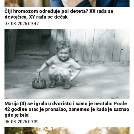
Čiji hromozom određuje pol deteta? XX rađa se
devojčica, XY rađa se dečak
07. 08. 2026 09:47
Marija (3) se igrala u dvorištu i samo je nestala: Posle
42 godine otac je pronašao, zanemeo je kada je saznao
gde je bila
06. 08. 2026 09:39