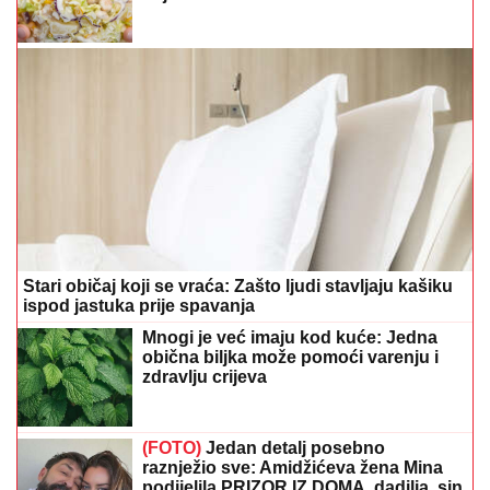
Stari običaj koji se vraća: Zašto ljudi stavljaju kašiku
ispod jastuka prije spavanja
Mnogi je već imaju kod kuće: Jedna
obična biljka može pomoći varenju i
zdravlju crijeva
(FOTO)
Jedan detalj posebno
raznježio sve: Amidžićeva žena Mina
podijelila PRIZOR IZ DOMA, dadilja, sin