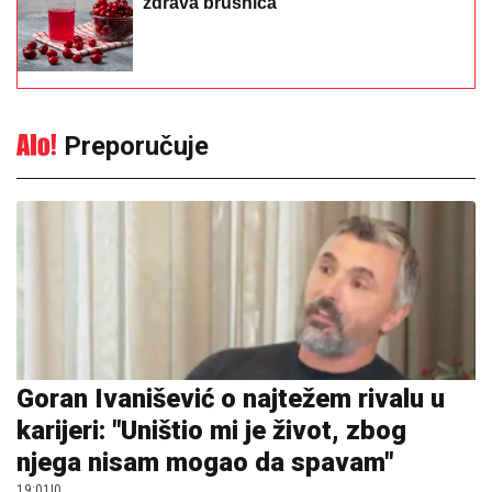
zdrava brusnica
Preporučuje
Goran Ivanišević o najtežem rivalu u
karijeri: "Uništio mi je život, zbog
njega nisam mogao da spavam"
19:01
|
0