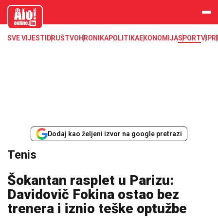
aloonline.b
a
SVE VIJESTI
DRUŠTVO
HRONIKA
POLITIKA
EKONOMIJA
SPORT
VIP
R
Dodaj kao željeni izvor na google pretrazi
Tenis
Šokantan rasplet u Parizu:
Davidovič Fokina ostao bez
trenera i iznio teške optužbe