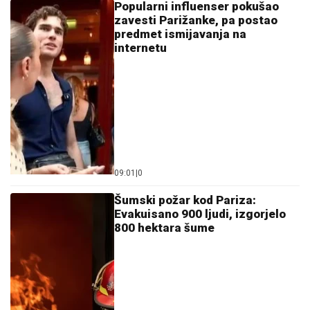
Popularni influenser pokušao
zavesti Parižanke, pa postao
predmet ismijavanja na
internetu
09:01
|
0
Šumski požar kod Pariza:
Evakuisano 900 ljudi, izgorjelo
800 hektara šume