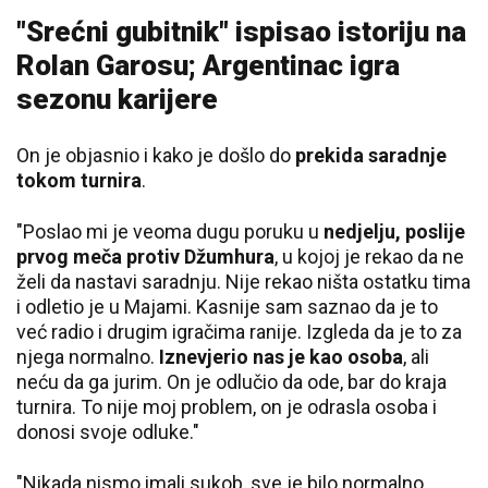
"Srećni gubitnik" ispisao istoriju na
Rolan Garosu; Argentinac igra
sezonu karijere
On je objasnio i kako je došlo do
prekida saradnje
tokom turnira
.
"Poslao mi je veoma dugu poruku u
nedjelju, poslije
prvog meča protiv Džumhura
, u kojoj je rekao da ne
želi da nastavi saradnju. Nije rekao ništa ostatku tima
i odletio je u Majami. Kasnije sam saznao da je to
već radio i drugim igračima ranije. Izgleda da je to za
njega normalno.
Iznevjerio nas je kao osoba
, ali
neću da ga jurim. On je odlučio da ode, bar do kraja
turnira. To nije moj problem, on je odrasla osoba i
donosi svoje odluke."
"Nikada nismo imali sukob, sve je bilo normalno.