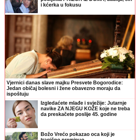
i kćerka u fokusu
Vjernici danas slave majku Presvete Bogorodice:
Jedan običaj bolesni i žene obavezno moraju da
ispoštuju
Izgledaćete mlađe i svježije: Jutarnje
navike ZA NJEGU KOŽE koje ne treba
da preskačete poslije 45. godine
Božo Vrećo pokazao oca koji je
tragično preminuo