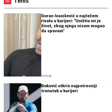
Tenis
Goran Ivanišević o najtežem
rivalu u karijeri: "Uništio mi je
život, zbog njega nisam mogao
da spavam"
19:01
|
0
Đoković otkrio najpotresniji
trenutak u karijeri