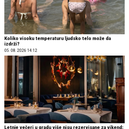
Koliko visoku temperaturu ljudsko telo može da
izdrži?
05. 08. 2026 14:12
Letnje večeri u gradu više nisu rezervisane za vikend: