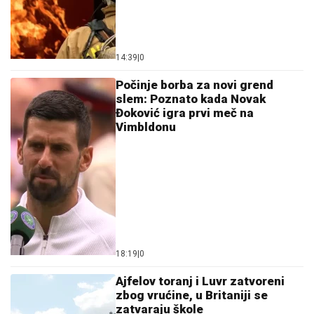
14:39
|
0
Počinje borba za novi grend
slem: Poznato kada Novak
Đoković igra prvi meč na
Vimbldonu
18:19
|
0
Ajfelov toranj i Luvr zatvoreni
zbog vrućine, u Britaniji se
zatvaraju škole