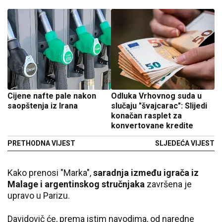
Cijene nafte pale nakon
Odluka Vrhovnog suda u
saopštenja iz Irana
slučaju "švajcarac": Slijedi
konačan rasplet za
konvertovane kredite
PRETHODNA VIJEST
SLJEDEĆA VIJEST
Kako prenosi "Marka",
saradnja između igrača iz
Malage i argentinskog stručnjaka
završena je
upravo u Parizu.
Davidovič će, prema istim navodima, od naredne