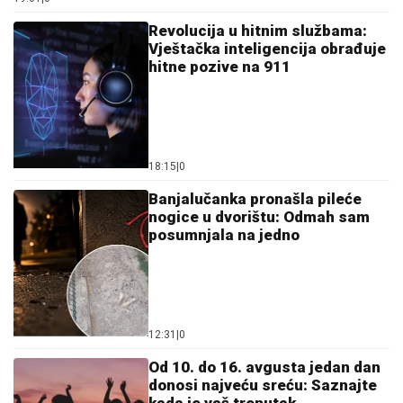
Revolucija u hitnim službama:
Vještačka inteligencija obrađuje
hitne pozive na 911
18:15
|
0
Banjalučanka pronašla pileće
nogice u dvorištu: Odmah sam
posumnjala na jedno
12:31
|
0
Od 10. do 16. avgusta jedan dan
donosi najveću sreću: Saznajte
kada je vaš trenutak