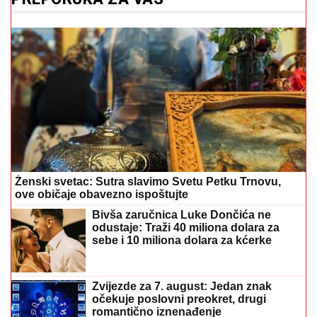
Ženski svetac: Sutra slavimo Svetu Petku Trnovu,
ove običaje obavezno ispoštujte
Bivša zaručnica Luke Dončića ne
odustaje: Traži 40 miliona dolara za
sebe i 10 miliona dolara za kćerke
Zvijezde za 7. august: Jedan znak
očekuje poslovni preokret, drugi
romantično iznenađenje