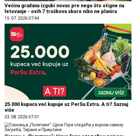
Većina građana izgubi novac pre nego što stigne na
letovanje - ovih 7 troškova skoro niko ne planira
15. 07. 2026 07:44
25.000 kupaca već kupuje uz PerSu Extra. A ti? Saznaj
više
03. 08. 2026 07:31