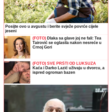
Posijte ovo u avgustu i berite svježe povrće cijele
jeseni
(FOTO)
Dlaka sa glave joj ne fali: Tea
Tairović se oglasila nakon nesreće u
Crnoj Gori
(FOTO) SVE PRŠTI OD LUKSUZA
Kaća i Darko Lazić uživaju u dvorcu, a
ispred ogroman bazen