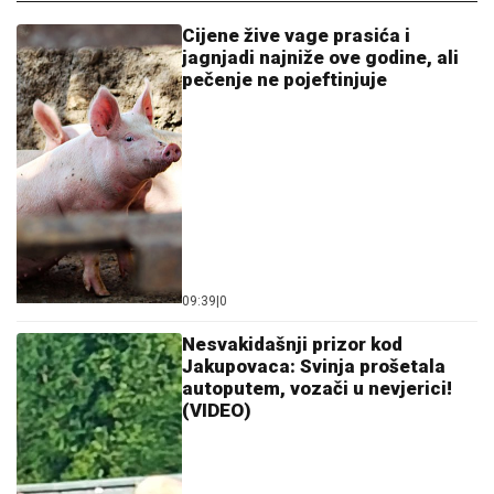
Cijene žive vage prasića i
jagnjadi najniže ove godine, ali
pečenje ne pojeftinjuje
09:39
|
0
Nesvakidašnji prizor kod
Jakupovaca: Svinja prošetala
autoputem, vozači u nevjerici!
(VIDEO)