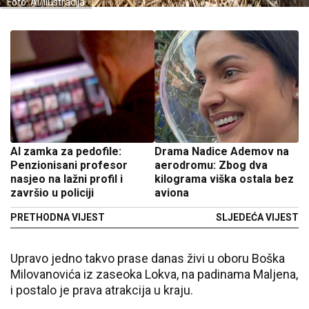
Foto: AI/Ilustracija
AI zamka za pedofile:
Drama Nadice Ademov na
Penzionisani profesor
aerodromu: Zbog dva
nasjeo na lažni profil i
kilograma viška ostala bez
završio u policiji
aviona
PRETHODNA VIJEST
SLJEDEĆA VIJEST
Upravo jedno takvo prase danas živi u oboru Boška
Milovanovića iz zaseoka Lokva, na padinama Maljena,
i postalo je prava atrakcija u kraju.