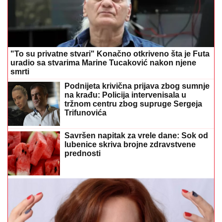
"To su privatne stvari" Konačno otkriveno šta je Futa
uradio sa stvarima Marine Tucaković nakon njene
smrti
Podnijeta krivična prijava zbog sumnje
na krađu: Policija intervenisala u
tržnom centru zbog supruge Sergeja
Trifunovića
Savršen napitak za vrele dane: Sok od
lubenice skriva brojne zdravstvene
prednosti