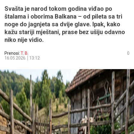
Svašta je narod tokom godina viđao po
štalama i oborima Balkana – od pileta sa tri
noge do jagnjeta sa dvije glave. Ipak, kako
kažu stariji mještani, prase bez ušiju odavno
niko nije vidio.
Prenosi:
T. B.
0
16.05.2026.
13:12