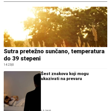
Sutra pretežno sunčano, temperatura
do 39 stepeni
14:23
|
0
Šest znakova koji mogu
ukazivati na prevaru
13:36
|
0