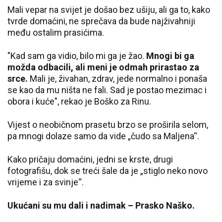
Mali vepar na svijet je došao bez ušiju, ali ga to, kako
tvrde domaćini, ne sprečava da bude najživahniji
među ostalim prasićima.
"Kad sam ga vidio, bilo mi ga je žao.
Mnogi bi ga
možda odbacili, ali meni je odmah prirastao za
srce.
Mali je, živahan, zdrav, jede normalno i ponaša
se kao da mu ništa ne fali. Sad je postao mezimac i
obora i kuće", rekao je Boško za Rinu.
Vijest o neobičnom prasetu brzo se proširila selom,
pa mnogi dolaze samo da vide „čudo sa Maljena“.
Kako pričaju domaćini, jedni se krste, drugi
fotografišu, dok se treći šale da je „stiglo neko novo
vrijeme i za svinje“.
Ukućani su mu dali i nadimak – Prasko Naško.