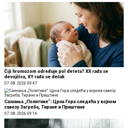
Čiji hromozom određuje pol deteta? XX rađa se
devojčica, XY rađa se dečak
07. 08. 2026 09:47
Сазнања „Политике”: Црна Гора следећа у војном
савезу Загреба, Тиране и Приштине
07. 08. 2026 09:14