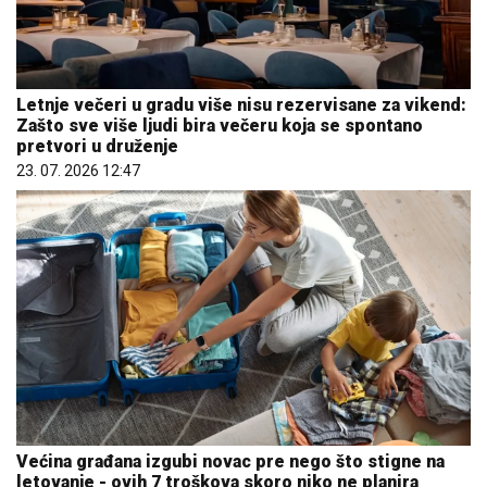
Letnje večeri u gradu više nisu rezervisane za vikend:
Zašto sve više ljudi bira večeru koja se spontano
pretvori u druženje
23. 07. 2026 12:47
Većina građana izgubi novac pre nego što stigne na
letovanje - ovih 7 troškova skoro niko ne planira