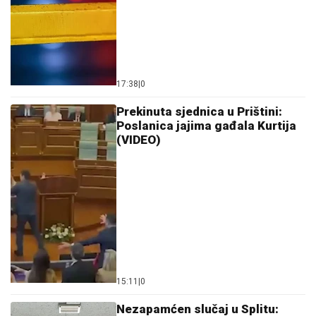
17:38
|
0
Prekinuta sjednica u Prištini:
Poslanica jajima gađala Kurtija
(VIDEO)
15:11
|
0
Nezapamćen slučaj u Splitu: