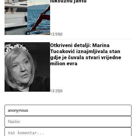
luksuznu jahtu
13:59
|
0
Otkriveni detalji: Marina
Tucaković iznajmljivala stan
gdje je čuvala stvari vrijedne
milion evra
13:25
|
0