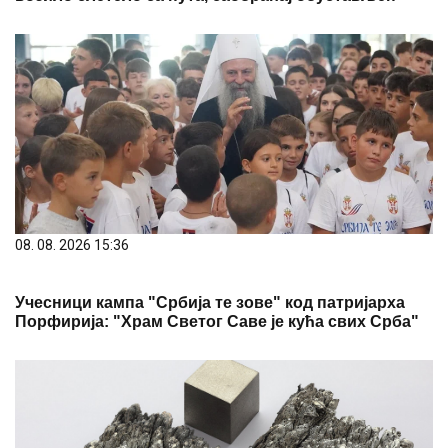
08. 08. 2026 15:36
Учесници кампа "Србија те зове" код патријарха
Порфирија: "Храм Светог Саве је кућа свих Срба"