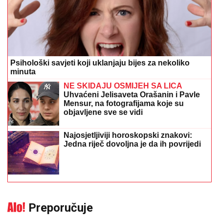
Psihološki savjeti koji uklanjaju bijes za nekoliko
minuta
NE SKIDAJU OSMIJEH SA LICA
Uhvaćeni Jelisaveta Orašanin i Pavle
Mensur, na fotografijama koje su
objavljene sve se vidi
Najosjetljiviji horoskopski znakovi:
Jedna riječ dovoljna je da ih povrijedi
Preporučuje