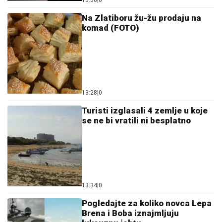
Na Zlatiboru žu-žu prodaju na
komad (FOTO)
13:28
|
0
Turisti izglasali 4 zemlje u koje
se ne bi vratili ni besplatno
13:34
|
0
Pogledajte za koliko novca Lepa
Brena i Boba iznajmljuju