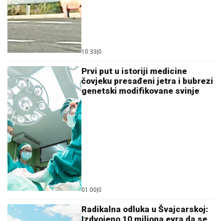
10:33
|
0
Prvi put u istoriji medicine
čovjeku presađeni jetra i bubrezi
genetski modifikovane svinje
01:00
|
0
Radikalna odluka u Švajcarskoj:
Izdvojeno 10 miliona evra da se