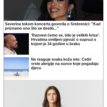
Severina tokom koncerta govorila o Srebrenici: "Kad
priznamo ono što se desilo..."
'Razvest ćemo se, bilo je velikih kriza':
Hrvatima omiljeni pjevač o supruzi s
kojom je 34 godine u braku
Ne reaguje svaka koža isto: Četiri
vrste alergije na sunce koje pogađaju
djecu