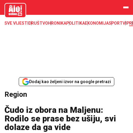
aloonline.b
a
SVE VIJESTI
DRUŠTVO
HRONIKA
POLITIKA
EKONOMIJA
SPORT
VIP
R
Dodaj kao željeni izvor na google pretrazi
Region
Čudo iz obora na Maljenu:
Rodilo se prase bez ušiju, svi
dolaze da ga vide