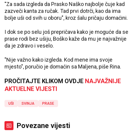
"Za sada izgleda da Prasko Naško najbolje čuje kad
zazveči kanta za ručak. Tad prvi dotrči, kao da ima
bolje uši od svih u oboru", kroz šalu pričaju domaćini.
I dok se po selu još prepričava kako je moguće da se
prase rodi bez ušiju, Boško kaže da mu je najvažnije
da je zdravo i veselo.
"Nije važno kako izgleda. Kod mene ima svoje
mjesto", poručio je domaćin sa Maljena, piše Rina.
PROČITAJTE KLIKOM OVDJE
NAJVAŽNIJE
AKTUELNE VIJESTI
UŠI
SVINJA
PRASE
Povezane vijesti