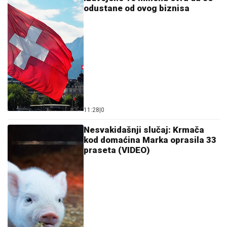
odustane od ovog biznisa
11:28
|
0
Nesvakidašnji slučaj: Krmača
kod domaćina Marka oprasila 33
praseta (VIDEO)