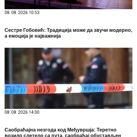
08. 08. 2026 10:53
Сестре Гобовић: Традиција може да звучи модерно,
а емоција је најважнија
08. 08. 2026 14:00
Саобраћајна незгода код Међувршја: Теретно
возило слетело са пута, саобраћај обустављен