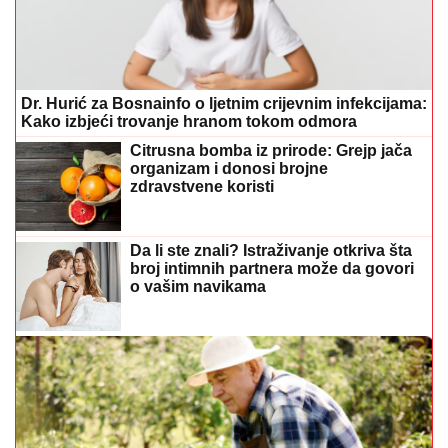
Dr. Hurić za Bosnainfo o ljetnim crijevnim infekcijama:
Kako izbjeći trovanje hranom tokom odmora
Citrusna bomba iz prirode: Grejp jača
organizam i donosi brojne
zdravstvene koristi
Da li ste znali? Istraživanje otkriva šta
broj intimnih partnera može da govori
o vašim navikama