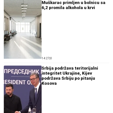
Muškarac primljen u bolnicu sa
6,2 promila alkohola u krvi
14:27
|
0
Srbija podržava teritorijalni
integritet Ukrajine, Kijev
podržava Srbiju po pitanju
Kosova