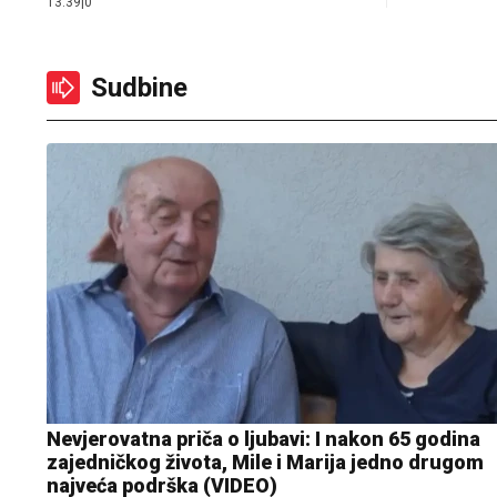
13:39
|
0
Sudbine
Nevjerovatna priča o ljubavi: I nakon 65 godina
zajedničkog života, Mile i Marija jedno drugom
najveća podrška (VIDEO)