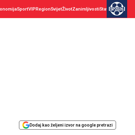
onomija
Sport
VIP
Region
Svijet
Život
Zanimljivosti
Stav
SP2026
Dodaj kao željeni izvor na google pretrazi