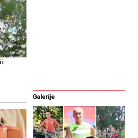
 i
Galerije