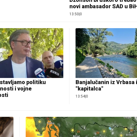
novi ambasador SAD u Bi
13:50
|
0
stavljamo politiku
Banjalučanin iz Vrbasa
osti i vojne
"kapitalca"
osti
13:54
|
0