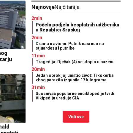
Najnovije
Najčitanije
2min
Počela podjela besplatnih udžbenika
u Republici Srpskoj
2min
Drama u avionu: Putnik nasrnuo na
stjuardesu i putnike
nog
11min
zarju
Tragedija: Dječak (4) se utopio u bazenu
20min
Jedan obrok joj uništio život: Tikokerka
zbog parazita izgubila 17 kilograma
31min
Suosnivač popularne enciklopedije tvrdi:
Vikipediju uređuje CIA
Vidi sve
nald
 postati