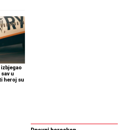
e izbjegao
 sav u
i heroj su
Dnevni horoskop