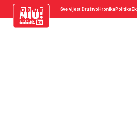
aloonlin
Sve vijesti
Društvo
Hronika
Politika
Ek
e.ba