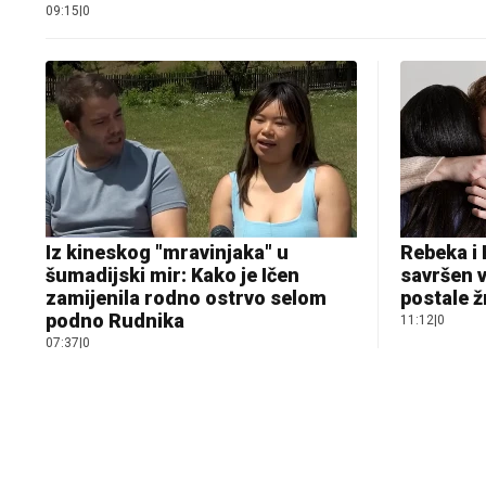
09:15
|
0
Iz kineskog "mravinjaka" u
Rebeka i 
šumadijski mir: Kako je Ičen
savršen v
zamijenila rodno ostrvo selom
postale ž
podno Rudnika
11:12
|
0
07:37
|
0