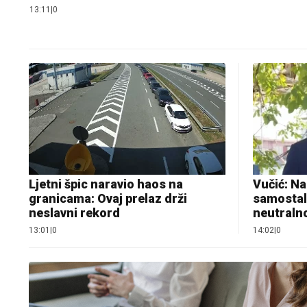
13:11
|
0
Ljetni špic naravio haos na
Vučić: Na
granicama: Ovaj prelaz drži
samostaln
neslavni rekord
neutraln
13:01
|
0
14:02
|
0