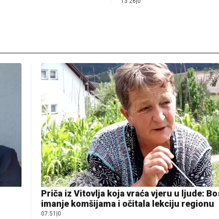
13:26
|
0
Priča iz Vitovlja koja vraća vjeru u ljude: B
imanje komšijama i očitala lekciju regionu
07:51
|
0