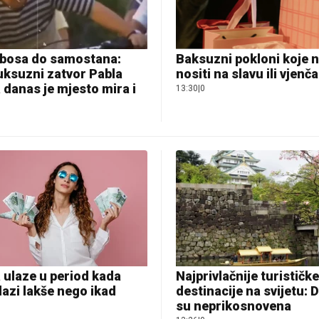
bosa do samostana:
Baksuzni pokloni koje n
uksuzni zatvor Pabla
nositi na slavu ili vjenč
danas je mjesto mira i
13:30
|
0
 ulaze u period kada
Najprivlačnije turističk
azi lakše nego ikad
destinacije na svijetu: 
su neprikosnovena