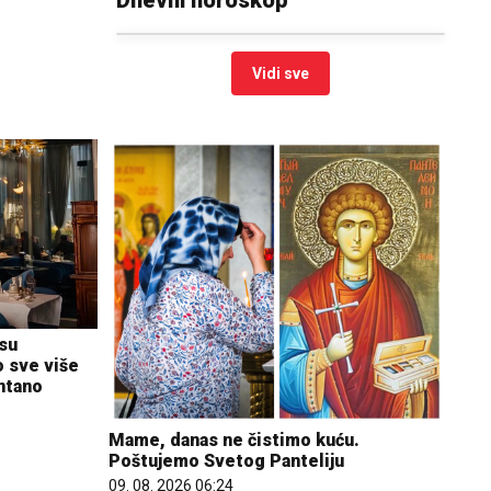
Vidi sve
isu
o sve više
ontano
Mame, danas ne čistimo kuću.
Poštujemo Svetog Panteliju
09. 08. 2026 06:24