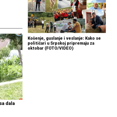
Košenje, guslanje i veslanje: Kako se
političari u Srpskoj pripremaju za
oktobar (FOTO/VIDEO)
osa dala