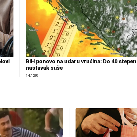
 Novi
BiH ponovo na udaru vrućina: Do 40 stepeni
nastavak suše
14:12
|
0