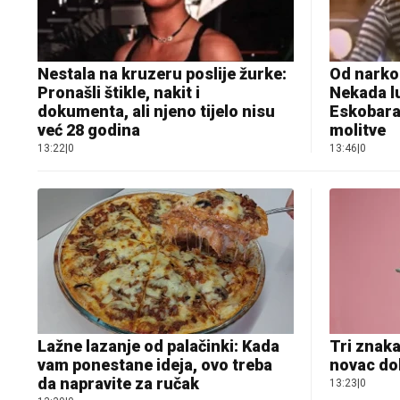
Nestala na kruzeru poslije žurke:
Od narko
Pronašli štikle, nakit i
Nekada l
dokumenta, ali njeno tijelo nisu
Eskobara 
već 28 godina
molitve
13:22
|
0
13:46
|
0
Lažne lazanje od palačinki: Kada
Tri znaka
vam ponestane ideja, ovo treba
novac dol
da napravite za ručak
13:23
|
0