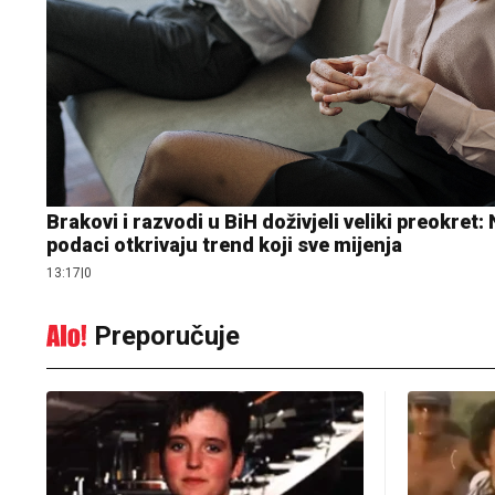
Brakovi i razvodi u BiH doživjeli veliki preokret:
podaci otkrivaju trend koji sve mijenja
13:17
|
0
Preporučuje