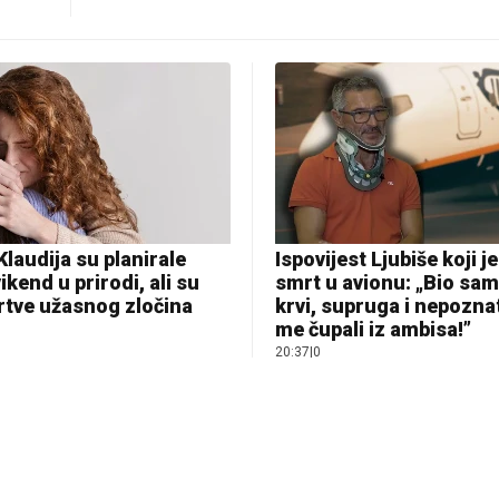
Klaudija su planirale
Ispovijest Ljubiše koji j
ikend u prirodi, ali su
smrt u avionu: „Bio sam
rtve užasnog zločina
krvi, supruga i nepoznat
me čupali iz ambisa!”
20:37
|
0