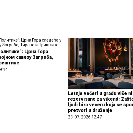
олитике”: Црна Гора
војном савезу Загреба,
Приштине
09:14
Letnje večeri u gradu više n
rezervisane za vikend: Zašt
ljudi bira večeru koja se sp
pretvori u druženje
23. 07. 2026 12:47