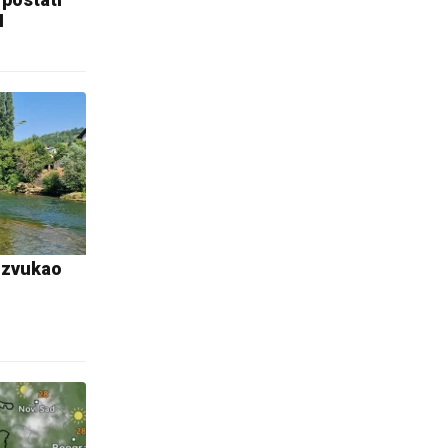
H
 izvukao