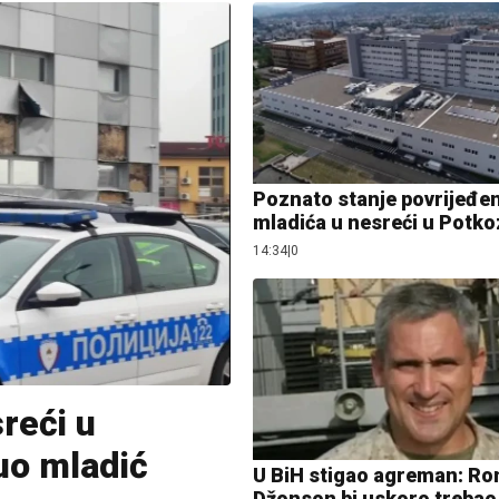
Poznato stanje povrijeđe
mladića u nesreći u Potko
14:34
|
0
reći u
uo mladić
U BiH stigao agreman: Ro
Džonson bi uskoro trebao