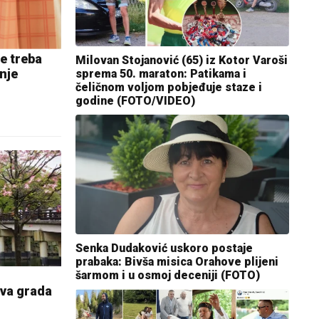
e treba
Milovan Stojanović (65) iz Kotor Varoši
anje
sprema 50. maraton: Patikama i
čeličnom voljom pobjeđuje staze i
godine (FOTO/VIDEO)
Senka Dudaković uskoro postaje
prabaka: Bivša misica Orahove plijeni
e
šarmom i u osmoj deceniji (FOTO)
Dva grada