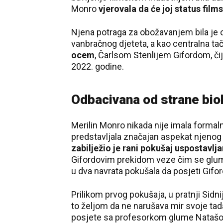
Monro
vjerovala da će joj status fil
Njena potraga za obožavanjem bila je
vanbračnog djeteta, a kao centralna ta
ocem
, Čarlsom Stenlijem Gifordom, či
2022. godine.
Odbacivana od strane bio
Merilin Monro nikada nije imala formaln
predstavljala značajan aspekat njenog p
zabilježio je rani pokušaj uspostavl
Gifordovim prekidom veze čim se glumic
u dva navrata pokušala da posjeti Gifo
Prilikom prvog pokušaja, u pratnji Sidn
to željom da ne narušava mir svoje ta
posjete sa profesorkom glume Natašom 