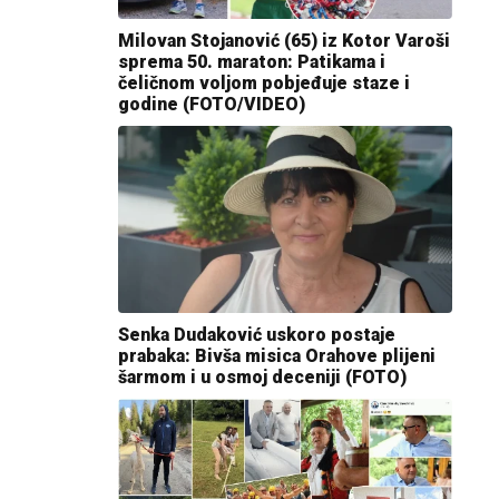
Milovan Stojanović (65) iz Kotor Varoši
sprema 50. maraton: Patikama i
čeličnom voljom pobjeđuje staze i
godine (FOTO/VIDEO)
Senka Dudaković uskoro postaje
prabaka: Bivša misica Orahove plijeni
šarmom i u osmoj deceniji (FOTO)