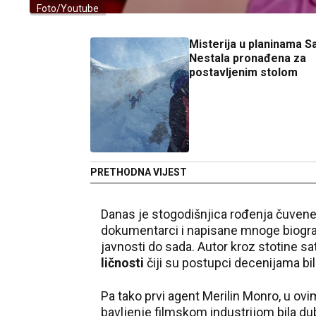
Foto/Youtube
Misterija u planinama S
Nestala pronađena za
postavljenim stolom
PRETHODNA VIJEST
Danas je stogodišnjica rođenja čuvene
dokumentarci i napisane mnoge biografi
javnosti do sada. Autor kroz stotine sat
ličnosti
čiji su postupci decenijama bil
Pa tako prvi agent Merilin Monro, u ov
bavljenje filmskom industrijom bila du