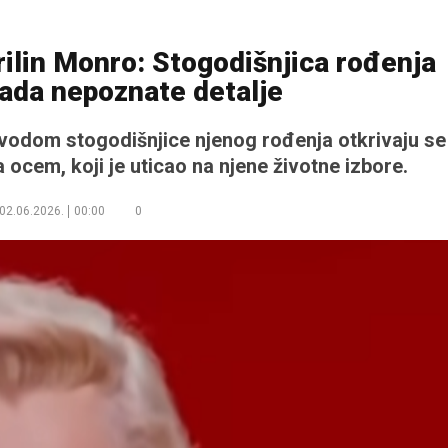
rilin Monro: Stogodišnjica rođenja
sada nepoznate detalje
ovodom stogodišnjice njenog rođenja otkrivaju se
 ocem, koji je uticao na njene životne izbore.
02.06.2026.
00:00
0