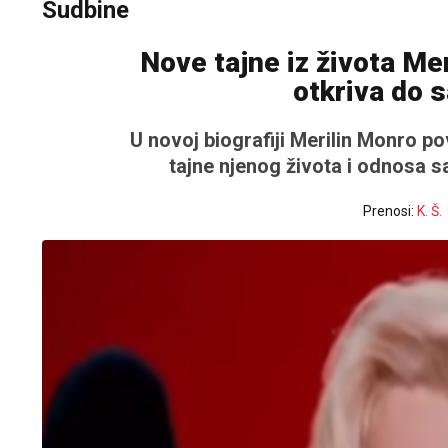
Sudbine
Nove tajne iz života Me
otkriva do 
U novoj biografiji Merilin Monro p
tajne njenog života i odnosa sa
Prenosi:
K. Š.