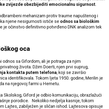
mske zvijezde obezbijediti emocionalnu sigurnost
.
 odbrambeni mehanizam protiv traume napuštenog i
čka njene nesigurnosti ističe se
odnos sa biološkim
je je očinstvo definitivno potvrđeno DNK analizom tek
loškog oca
i odnos sa Gifordom, ali je potraga za njim
rivatnog života. Džim Doerti, njen prvi suprug,
janja kontakta putem telefona
, koji se završio
a identifikovala. Tokom ljeta 1950. godine, Merilin je
rda na njegovoj farmi u Hemetu.
ija Skolskog, Giford je odbio komunikaciju, obrazlažući
dašnje porodice. Nekoliko nedjelja kasnije, tokom
Lajtes, zabilježen je sličan ishod. Lajtesova opisuje