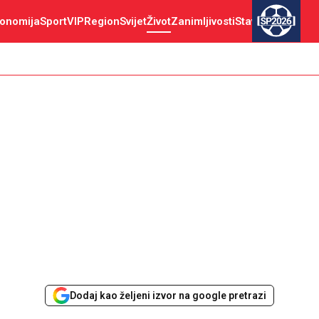
onomija
Sport
VIP
Region
Svijet
Život
Zanimljivosti
Stav
SP2026
Dodaj kao željeni izvor na google pretrazi