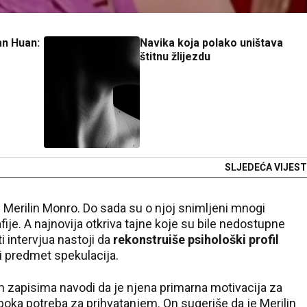
an Huan:
Navika koja polako uništava
štitnu žlijezdu
SLJEDEĆA VIJEST
 Merilin Monro. Do sada su o njoj snimljeni mnogi
je. A najnovija otkriva tajne koje su bile nedostupne
i intervjua nastoji da
rekonstruiše psihološki profil
i predmet spekulacija.
im zapisima navodi da je njena primarna motivacija za
boka potreba za prihvatanjem. On sugeriše da je Merilin