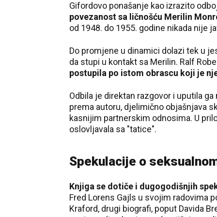
Gifordovo ponašanje kao izrazito odb
povezanost sa ličnošću Merilin Monr
od 1948. do 1955. godine nikada nije jav
Do promjene u dinamici dolazi tek u jes
da stupi u kontakt sa Merilin. Ralf Robe
postupila po istom obrascu koji je n
Odbila je direktan razgovor i uputila g
prema autoru, djelimično objašnjava s
kasnijim partnerskim odnosima. U prilo
oslovljavala sa "tatice".
Spekulacije o seksualnom
Knjiga se dotiče i dugogodišnjih spe
Fred Lorens Gajls u svojim radovima p
Kraford, drugi biografi, poput Davida B