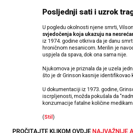
Posljednji sati i uzrok tr
U pogledu okolnosti njene smrti, Vilson
svjedočenja koja ukazuju na nesrećan
iz 1974. godine otkriva da je danu smr
hroničnom nesanicom. Merilin je navod
uspjela da spava, dok ona sama nije.
Njukomova je priznala da je uzela jedn
što je dr Grinson kasnije identifikovao
U dokumentaciji iz 1973. godine, Grinso
iscrpljenosti, možda pokušala da "nadma
konzumacije fatalne količine medikam
(
Stil
)
PROČITAJTE KLIKOM OVDJE
NAJVAŽNIJE A