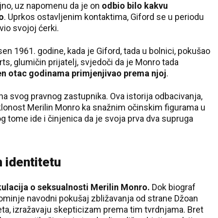
ojno, uz napomenu da je on
odbio bilo kakvu
o
. Uprkos ostavljenim kontaktima, Giford se u periodu
io svojoj ćerki.
en 1961. godine, kada je Giford, tada u bolnici, pokušao
rts, glumičin prijatelj, svjedoči da je Monro tada
jen otac godinama primjenjivao prema njoj
.
a na svog pravnog zastupnika. Ova istorija odbacivanja,
klonost Merilin Monro ka snažnim očinskim figurama u
g tome ide i činjenica da je svoja prva dva supruga
 identitetu
kulacija o seksualnosti Merilin Monro.
Dok biograf
ominje navodni pokušaj zbližavanja od strane Džoan
reta, izražavaju skepticizam prema tim tvrdnjama. Bret