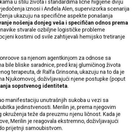
kama u stilu života i standardima lične higijene dviju
jedočenja iznosi i Anđela Alen, supervizorka scenarija
očenja ukazuju na specifične aspekte ponašanja
vanje nošenja donjeg veša i specifičan odnos prema
 navike stvarale ozbiljne logističke probleme
jeni kostimi od svile zahtijevali hemijsko tretiranje
 Monroove sa njenom agentkinjom za odnose sa
 bile bliske saradnice, pred kraj glumičinog života
enog terapeuta, dr Ralfa Grinsona, ukazuju na to da je
ma Njukomovoj, doživljavajući njene postupke (poput
anja sopstvenog identiteta
.
kao manifestaciju unutrašnjih sukoba u vezi sa
bitka jedinstvenosti. Merilin je, prema njegovim
og okruženja teže da preuzmu njenu ličnost. Kada je
ve, Merilin je reagovala ekstremno, doživljavajući
 do prijetnji samoubistvom.