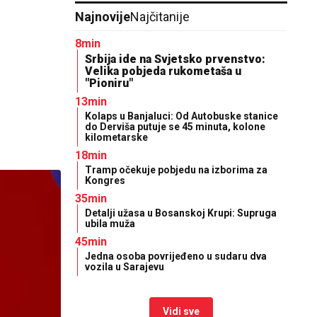
Najnovije
Najčitanije
8min
Srbija ide na Svjetsko prvenstvo:
Velika pobjeda rukometaša u
"Pioniru"
13min
Kolaps u Banjaluci: Od Autobuske stanice
do Derviša putuje se 45 minuta, kolone
kilometarske
18min
Tramp očekuje pobjedu na izborima za
Kongres
35min
Detalji užasa u Bosanskoj Krupi: Supruga
ubila muža
45min
Јedna osoba povrijeđeno u sudaru dva
vozila u Sarajevu
Vidi sve