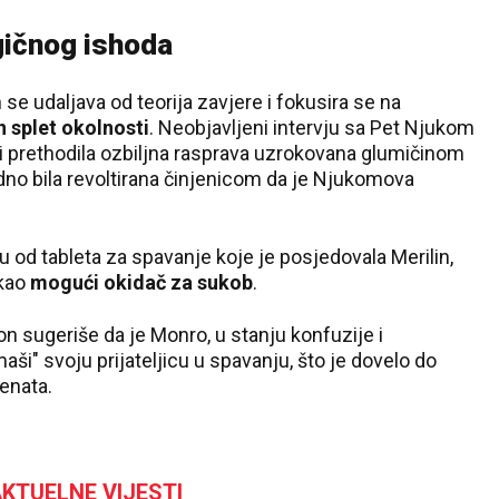
28 °C
agičnog ishoda
Pale
 se udaljava od teorija zavjere i fokusira se na
 splet okolnosti
. Neobjavljeni intervju sa Pet Njukom
ti prethodila ozbiljna rasprava uzrokovana glumičinom
no bila revoltirana činjenicom da je Njukomova
u od tableta za spavanje koje je posjedovala Merilin,
 kao
mogući okidač za sukob
.
n sugeriše da je Monro, u stanju konfuzije i
ši" svoju prijateljicu u spavanju, što je dovelo do
enata.
KTUELNE VIJESTI