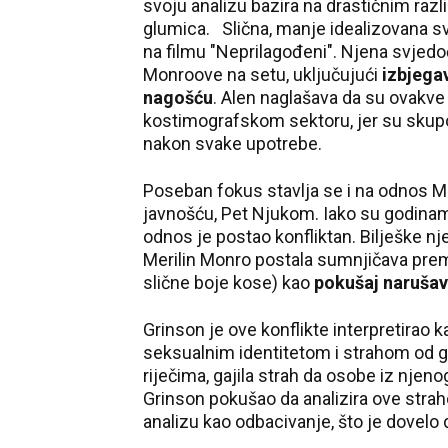
svoju analizu bazira na drastičnim razli
glumica. Slična, manje idealizovana sv
na filmu "Neprilagođeni". Njena svjed
Monroove na setu, uključujući
izbjega
nagošću
. Alen naglašava da su ovakve
kostimografskom sektoru, jer su skupoc
nakon svake upotrebe.
Poseban fokus stavlja se i na odnos
javnošću, Pet Njukom. Iako su godinama
odnos je postao konfliktan. Bilješke nj
Merilin Monro postala sumnjičava pre
slične boje kose) kao
pokušaj narušav
Grinson je ove konflikte interpretirao 
seksualnim identitetom i strahom od gu
riječima, gajila strah da osobe iz njen
Grinson pokušao da analizira ove straho
analizu kao odbacivanje, što je dovelo