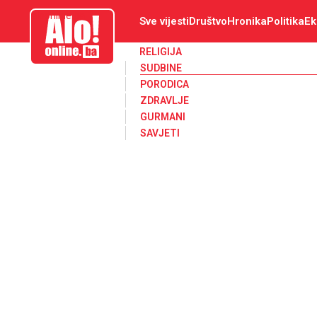
aloonline.ba
Sve vijesti
Društvo
Hronika
Politika
Ek
RELIGIJA
SUDBINE
PORODICA
ZDRAVLJE
GURMANI
SAVJETI