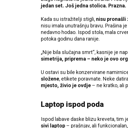
jedan set. Još jedna stolica. Prazna.
Kada su istražitelji stigli,
nisu pronašli
nisu imala unutrašnju bravu. Prašina j
nedavno hodao. Ispod stola, mala crven
potoka godinu dana ranije.
„Nije bila slučajna smrt“, kasnije je nap
simetrija, priprema – neko je ovo or
U ostavi su bile konzervirane namirnic
složene
, etikete poravnate. Neke datir
mjesto, živio je ovdje
– ne kratko, ali p
Laptop ispod poda
Ispod labave daske blizu kreveta, tim 
sivi laptop
– prašnjav, ali funkcionalan