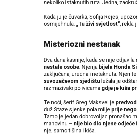
nekoliko istaknutih ruta. Jedna, zaokr
Kada ju je čuvarka, Sofija Rejes, upozor
osmijehnula.
„Tu živi svjetlost“
, rekla j
Misteriozni nestanak
Dva dana kasnije, kada se nije odjavila 
nestale osobe
. Njenja
bijela Honda Si
zaključana, uredna i netaknuta. Njen te
suvozačevom sjedištu
ležala je odšt
razmazivalo po ivicama
gdje je kiša p
Te noći, šerif Greg Maksvel je
predvodi
duž Staze sjenke pola milje
prije nego
Tamo je jedan dobrovoljac pronašao ma
mahovinu –
nije bio dio njene odjeće
nje, samo tišina i kiša.