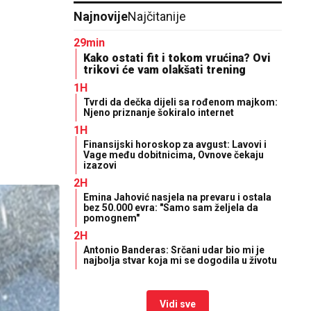
Najnovije
Najčitanije
29min
Kako ostati fit i tokom vrućina? Ovi
trikovi će vam olakšati trening
1H
Tvrdi da dečka dijeli sa rođenom majkom:
Njeno priznanje šokiralo internet
1H
Finansijski horoskop za avgust: Lavovi i
Vage među dobitnicima, Ovnove čekaju
izazovi
2H
Emina Jahović nasjela na prevaru i ostala
bez 50.000 evra: "Samo sam željela da
pomognem"
2H
Antonio Banderas: Srčani udar bio mi je
najbolja stvar koja mi se dogodila u životu
Vidi sve