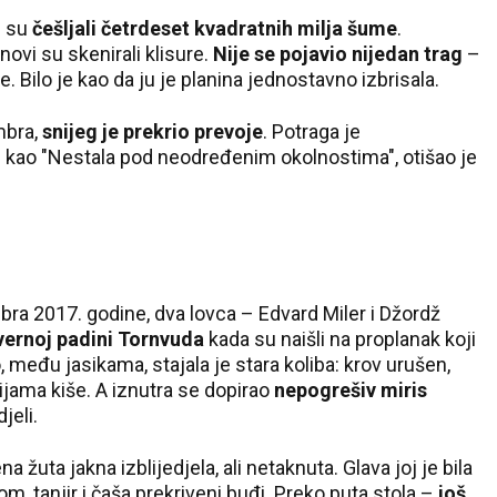
i su
češljali četrdeset kvadratnih milja šume
.
novi su skenirali klisure.
Nije se pojavio nijedan trag
–
. Bilo je kao da ju je planina jednostavno izbrisala.
mbra,
snijeg je prekrio prevoje
. Potraga je
n kao "Nestala pod neodređenim okolnostima", otišao je
ra 2017. godine, dva lovca – Edvard Miler i Džordž
vernoj padini Tornvuda
kada su naišli na proplanak koji
, među jasikama, stajala je stara koliba: krov urušen,
nijama kiše. A iznutra se dopirao
nepogrešiv miris
jeli.
ena žuta jakna izblijedjela, ali netaknuta. Glava joj je bila
m, tanjir i čaša prekriveni buđi. Preko puta stola –
još