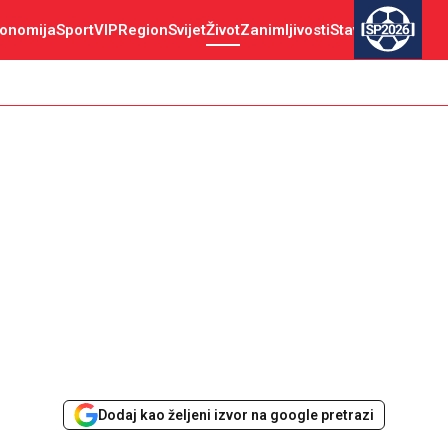
onomija
Sport
VIP
Region
Svijet
Život
Zanimljivosti
Stav
SP2026
Dodaj kao željeni izvor na google pretrazi