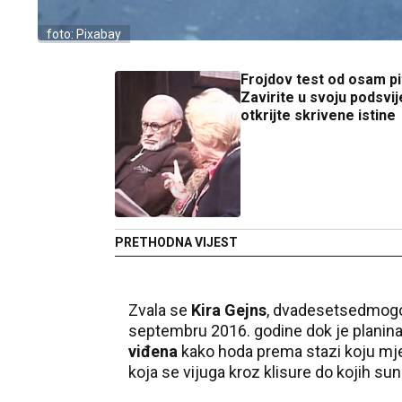
foto: Pixabay
Frojdov test od osam pi
Zavirite u svoju podsvij
otkrijte skrivene istine
PRETHODNA VIJEST
Zvala se
Kira Gejns
, dvadesetsedmogod
septembru 2016. godine dok je planina
viđena
kako hoda prema stazi koju mj
koja se vijuga kroz klisure do kojih su