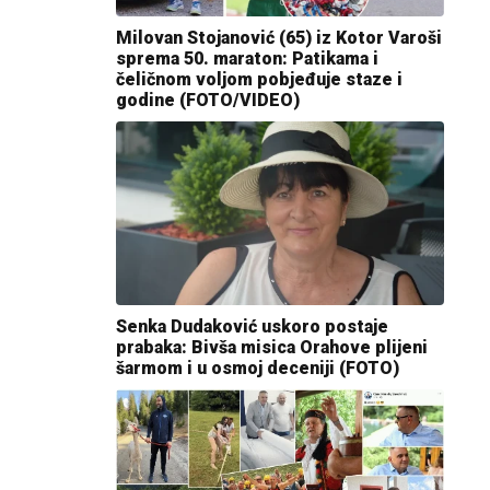
Milovan Stojanović (65) iz Kotor Varoši
sprema 50. maraton: Patikama i
čeličnom voljom pobjeđuje staze i
godine (FOTO/VIDEO)
Senka Dudaković uskoro postaje
prabaka: Bivša misica Orahove plijeni
šarmom i u osmoj deceniji (FOTO)