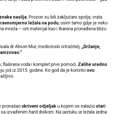
20 °C
Pale
 znake nasilja
. Prozori su bili zaključani spolja; vrata
e
ravnomjerno ležala na podu
, osim tamo gdje je neko
a mreža – isti materijal kao i tkanina pronađena blizu
isala dr Alison Mur, medicinski istražitelj.
„Držanje,
ganizovao.“
e, flaširana voda i komplet prve pomoći.
Zalihe uredno
aju još iz 2015. godine. Ko god da je koristio
ovo
ažljivo.
je pronašao
skriveni odjeljak
u kojem se nalazio
stari
, sa izvađenim hard diskom. Na jastuku je ležala jedna