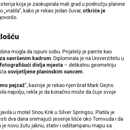
sterija koja je zaokupirala mali grad u podnožju planine
„vratila“, kako je rekao jedan čuvar,
otkriće je
ovorilo.
tlošću
tišina mogla da ispuni sobu. Prijatelji je pamte kao
i za savršenim kadrom
. Diplomirala je na Univerzitetu u
fotografišući divlja mjesta
– delikatnu geometriju
išća
osvijetljene planinskim suncem
.
samo pejzaž
“, kasnije je rekao njen brat Mark Gejns.
 bila napolju, rekla je da konačno može da čuje svoje
avila u motel Snou Krik u Silver Springsu. Platila je
esti dva dana snimajući jesenje lišće oko Tornvuda i da
la je novu žutu jaknu, stativ i odštampanu mapu sa