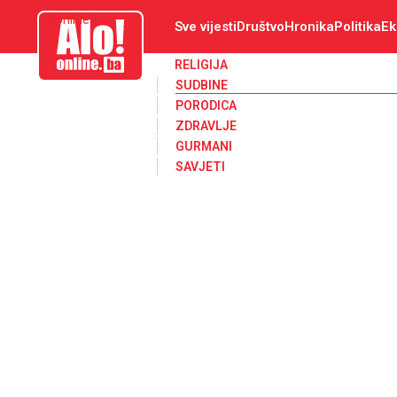
aloonline.ba
Sve vijesti
Društvo
Hronika
Politika
Ek
RELIGIJA
SUDBINE
PORODICA
ZDRAVLJE
GURMANI
SAVJETI