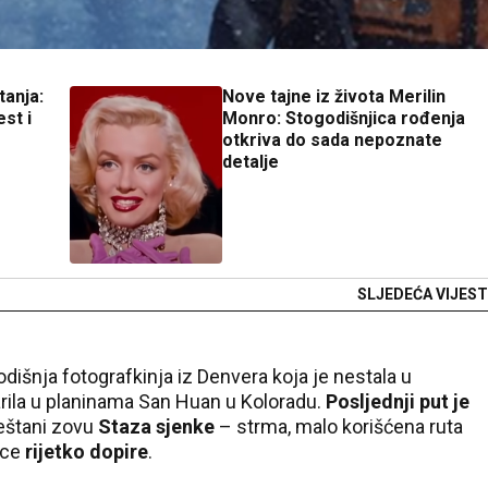
tanja:
Nove tajne iz života Merilin
est i
Monro: Stogodišnjica rođenja
otkriva do sada nepoznate
detalje
SLJEDEĆA VIJEST
išnja fotografkinja iz Denvera koja je nestala u
rila u planinama San Huan u Koloradu.
Posljednji put je
eštani zovu
Staza sjenke
– strma, malo korišćena ruta
nce
rijetko dopire
.