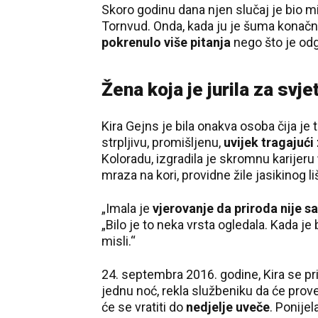
Skoro godinu dana njen slučaj je bio mi
Tornvud. Onda, kada ju je šuma konačno 
pokrenulo više pitanja
nego što je odg
Žena koja je jurila za svje
Kira Gejns je bila onakva osoba čija je 
strpljivu, promišljenu,
uvijek tragajuć
Koloradu, izgradila je skromnu karijeru
mraza na kori, providne žile jasikinog l
„Imala je
vjerovanje da priroda nije 
„Bilo je to neka vrsta ogledala. Kada je
misli.“
24. septembra 2016. godine, Kira se prij
jednu noć, rekla službeniku da će prov
će se vratiti do
nedjelje uveče
. Ponije