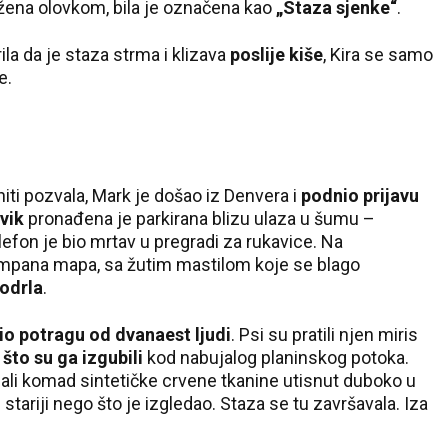
užena olovkom, bila je označena kao
„Staza sjenke“
.
ila da je staza strma i klizava
poslije kiše
, Kira se samo
e.
niti pozvala, Mark je došao iz Denvera i
podnio prijavu
vik
pronađena je parkirana blizu ulaza u šumu –
lefon je bio mrtav u pregradi za rukavice. Na
ampana mapa, sa žutim mastilom koje se blago
rodrla
.
o potragu od dvanaest ljudi
. Psi su pratili njen miris
 što su ga izgubili
kod nabujalog planinskog potoka.
li komad sintetičke crvene tkanine utisnut duboko u
i stariji nego što je izgledao. Staza se tu završavala. Iza