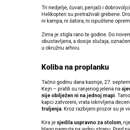
Tri nedjelje, čuvari, penjači i dobrovoljc
Helikopteri su pretraživali grebene. Dro
ni kampa, ni šatora, ni ispuštene opreme
Zima je stigla rano te godine. Do nove
obustavljena, a dosije slučaja, označe
u okružnu arhivu.
Koliba na proplanku
Tačno godinu dana kasnije, 27. septemb
Kejn – pratili su ranjenog jelena na
sje
nije obilježen ni na jednoj mapi
. Tamo
kapci zatvoreni, vrata iskrivljena dece
truljenja
. Kroz razbijeni prozor su je vid
Kira je
sjedila uspravno za stolom
, nj
blago nagnuta na jednu stranu. Pred njo