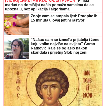
(VIDEO) „NAĐI ME KOD KRASTAVACA“
Finski
market na domišljat način pomaže samcima da se
upoznaju, bez aplikacija i algoritama
Znoje vam se stopala ljeti: Potopite ih
15 minuta u ovaj jeftini rastvor
"Našao sam se između prijatelja i žene
koju volim najviše na svijetu" Goran
Ratković Rale se oglasio nakon
skandala i prijetnji Slobinoj ženi