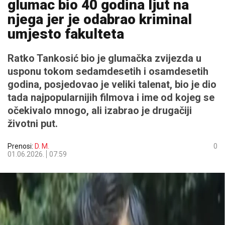
glumac bio 40 godina ljut na
njega jer je odabrao kriminal
umjesto fakulteta
Ratko Tankosić bio je glumačka zvijezda u
usponu tokom sedamdesetih i osamdesetih
godina, posjedovao je veliki talenat, bio je dio
tada najpopularnijih filmova i ime od kojeg se
očekivalo mnogo, ali izabrao je drugačiji
životni put.
Prenosi:
D. M.
0
01.06.2026.
07:59