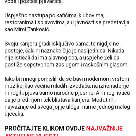
vode i postala pjevačica.
Uspješno nastupa po kafićima, klubovima,
restoranima i splavovima, a u javnosti se predstavlja
kao Mimi Tankosić.
Svoju karijeru gradi isključivo sama, te nigdje ne
postoje, čak, ni naznake čija je nasljednica. Nikada
nije isticali da ima slavnog oca, a uspjehe želi da
postiže sopstvenom zaslugom i raskošnim glasom.
Iako bi mnogi pomislili da se bavi modernom vrstom
muzike, kao većina mladih izvođača, na iznenađenje
mnogih, pjeva samo narodne pjesme. A mnogi ističu
da je pred njom tek blistava karijera. Međutim,
najvažnije od svega joj je uloga mame jednog malog
dječaka.
PROČITAJTE KLIKOM OVDJE
NAJVAŽNIJE