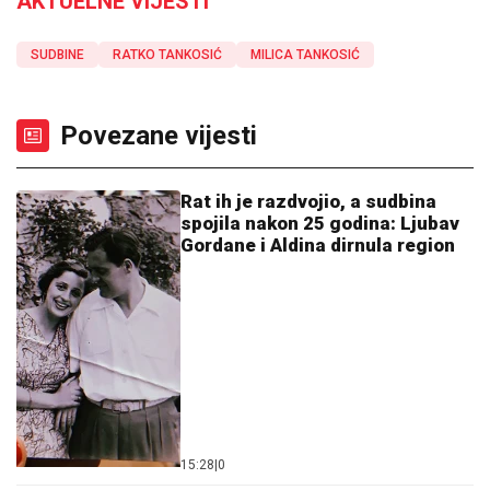
AKTUELNE VIJESTI
SUDBINE
RATKO TANKOSIĆ
MILICA TANKOSIĆ
Povezane vijesti
Rat ih je razdvojio, a sudbina
spojila nakon 25 godina: Ljubav
Gordane i Aldina dirnula region
15:28
|
0