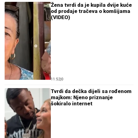
Žena tvrdi da je kupila dvije kuće
od prodaje tračeva o komšijama
(VIDEO)
11:52
|
0
Tvrdi da dečka dijeli sa rođenom
majkom: Njeno priznanje
šokiralo internet