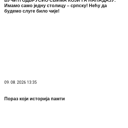
ВУЧИЋ ОДБРУСИО СВИМА КОЈИ ГА НАПАДАЈУ:
Имамо само једну столицу – српску! Нећу да
будемо слуге било чије!
09. 08. 2026 13:35
Пораз који историја памти