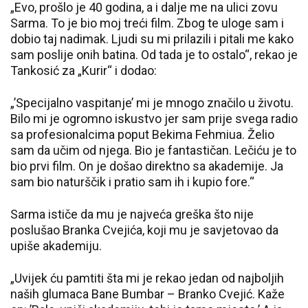
„Evo, prošlo je 40 godina, a i dalje me na ulici zovu
Sarma. To je bio moj treći film. Zbog te uloge sam i
dobio taj nadimak. Ljudi su mi prilazili i pitali me kako
sam poslije onih batina. Od tada je to ostalo“, rekao je
Tankosić za „Kurir“ i dodao:
„’Specijalno vaspitanje’ mi je mnogo značilo u životu.
Bilo mi je ogromno iskustvo jer sam prije svega radio
sa profesionalcima poput Bekima Fehmiua. Želio
sam da učim od njega. Bio je fantastičan. Lečiću je to
bio prvi film. On je došao direktno sa akademije. Ja
sam bio naturščik i pratio sam ih i kupio fore.“
Sarma ističe da mu je najveća greška što nije
poslušao Branka Cvejića, koji mu je savjetovao da
upiše akademiju.
„Uvijek ću pamtiti šta mi je rekao jedan od najboljih
naših glumaca Bane Bumbar – Branko Cvejić. Kaže