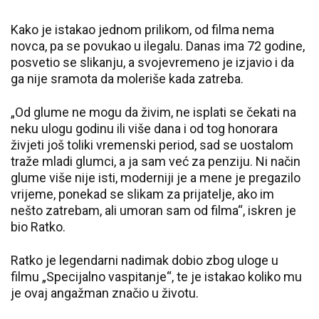
Kako je istakao jednom prilikom, od filma nema
novca, pa se povukao u ilegalu. Danas ima 72 godine,
posvetio se slikanju, a svojevremeno je izjavio i da
ga nije sramota da moleriše kada zatreba.
„Od glume ne mogu da živim, ne isplati se čekati na
neku ulogu godinu ili više dana i od tog honorara
živjeti još toliki vremenski period, sad se uostalom
traže mladi glumci, a ja sam već za penziju. Ni način
glume više nije isti, moderniji je a mene je pregazilo
vrijeme, ponekad se slikam za prijatelje, ako im
nešto zatrebam, ali umoran sam od filma“, iskren je
bio Ratko.
Ratko je legendarni nadimak dobio zbog uloge u
filmu „Specijalno vaspitanje“, te je istakao koliko mu
je ovaj angažman značio u životu.