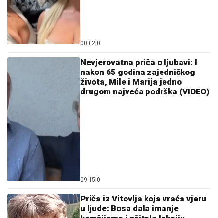
00:02
|
0
Nevjerovatna priča o ljubavi: I
nakon 65 godina zajedničkog
života, Mile i Marija jedno
drugom najveća podrška (VIDEO)
09:15
|
0
Priča iz Vitovlja koja vraća vjeru
u ljude: Bosa dala imanje