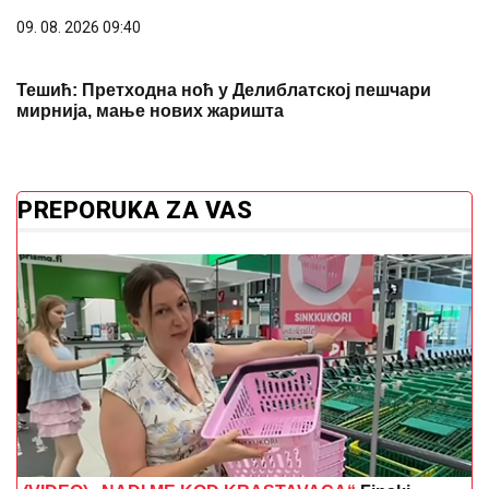
09. 08. 2026 09:40
Тешић: Претходна ноћ у Делиблатској пешчари
мирнија, мање нових жаришта
PREPORUKA ZA VAS