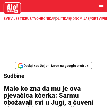
aloonline.b
a
SVE VIJESTI
DRUŠTVO
HRONIKA
POLITIKA
EKONOMIJA
SPORT
VIP
R
Dodaj kao željeni izvor na google pretrazi
Sudbine
Malo ko zna da mu je ova
pjevačica kćerka: Sarmu
obožavali svi u Jugi, a čuveni