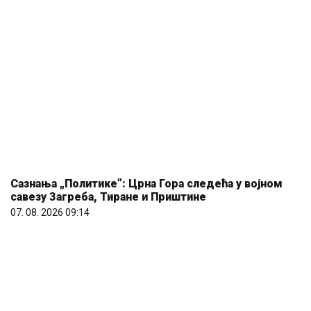
Сазнања „Политике”: Црна Гора следећа у војном
савезу Загреба, Тиране и Приштине
07. 08. 2026 09:14