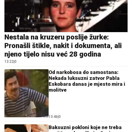
Nestala na kruzeru poslije žurke:
Pronašli štikle, nakit i dokumenta, ali
njeno tijelo nisu već 28 godina
13:22
|
0
Od narkobosa do samostana:
Nekada luksuzni zatvor Pabla
Eskobara danas je mjesto mira i
molitve
13:46
|
0
Baksuzni pokloni koje ne treba