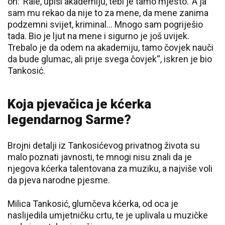
on: ’Rale, upiši akademiju, tebi je tamo mjesto.’ A ja
sam mu rekao da nije to za mene, da mene zanima
podzemni svijet, kriminal... Mnogo sam pogriješio
tada. Bio je ljut na mene i sigurno je još uvijek.
Trebalo je da odem na akademiju, tamo čovjek nauči
da bude glumac, ali prije svega čovjek“, iskren je bio
Tankosić.
Koja pjevačica je kćerka
legendarnog Sarme?
Brojni detalji iz Tankosićevog privatnog života su
malo poznati javnosti, te mnogi nisu znali da je
njegova kćerka talentovana za muziku, a najviše voli
da pjeva narodne pjesme.
Milica Tankosić, glumčeva kćerka, od oca je
naslijedila umjetničku crtu, te je uplivala u muzičke