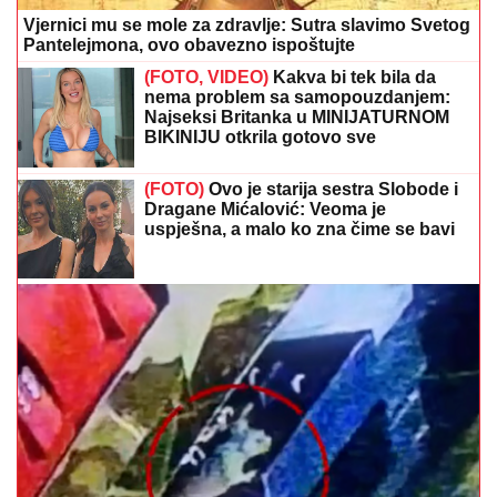
Vjernici mu se mole za zdravlje: Sutra slavimo Svetog
Pantelejmona, ovo obavezno ispoštujte
(FOTO, VIDEO)
Kakva bi tek bila da
nema problem sa samopouzdanjem:
Najseksi Britanka u MINIJATURNOM
BIKINIJU otkrila gotovo sve
(FOTO)
Ovo je starija sestra Slobode i
Dragane Mićalović: Veoma je
uspješna, a malo ko zna čime se bavi