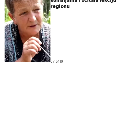
komšijama i očitala lekciju
regionu
07:51
|
0