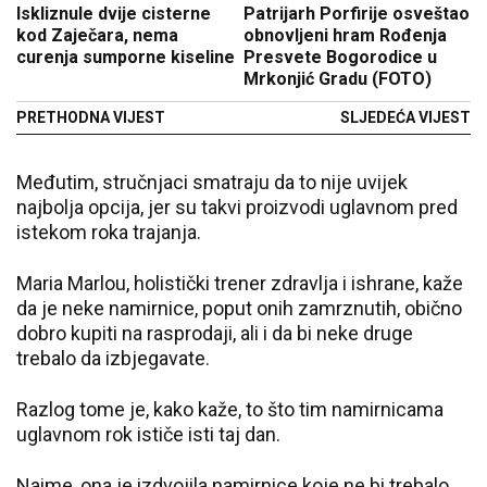
Iskliznule dvije cisterne
Patrijarh Porfirije osveštao
kod Zaječara, nema
obnovljeni hram Rođenja
curenja sumporne kiseline
Presvete Bogorodice u
Mrkonjić Gradu (FOTO)
PRETHODNA VIJEST
SLJEDEĆA VIJEST
Međutim, stručnjaci smatraju da to nije uvijek
najbolja opcija, jer su takvi proizvodi uglavnom pred
istekom roka trajanja.
Maria Marlou, holistički trener zdravlja i ishrane, kaže
da je neke namirnice, poput onih zamrznutih, obično
dobro kupiti na rasprodaji, ali i da bi neke druge
trebalo da izbjegavate.
Razlog tome je, kako kaže, to što tim namirnicama
uglavnom rok ističe isti taj dan.
Naime, ona je izdvojila namirnice koje ne bi trebalo