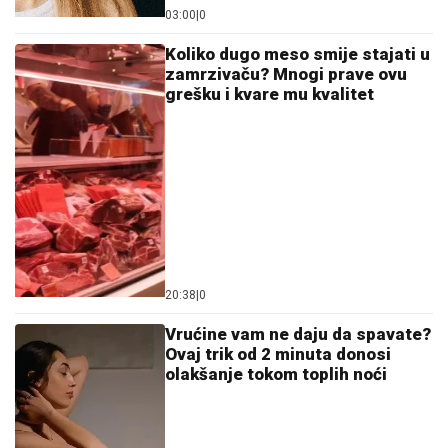
03:00
|
0
Koliko dugo meso smije stajati u
zamrzivaču? Mnogi prave ovu
grešku i kvare mu kvalitet
20:38
|
0
Vrućine vam ne daju da spavate?
Ovaj trik od 2 minuta donosi
olakšanje tokom toplih noći