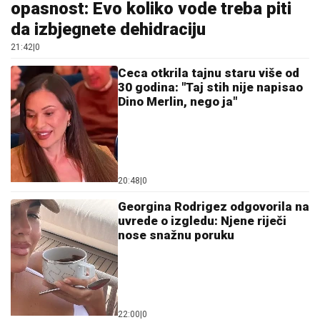
opasnost: Evo koliko vode treba piti
da izbjegnete dehidraciju
21:42
|
0
Ceca otkrila tajnu staru više od
30 godina: "Taj stih nije napisao
Dino Merlin, nego ja"
20:48
|
0
Georgina Rodrigez odgovorila na
uvrede o izgledu: Njene riječi
nose snažnu poruku
22:00
|
0