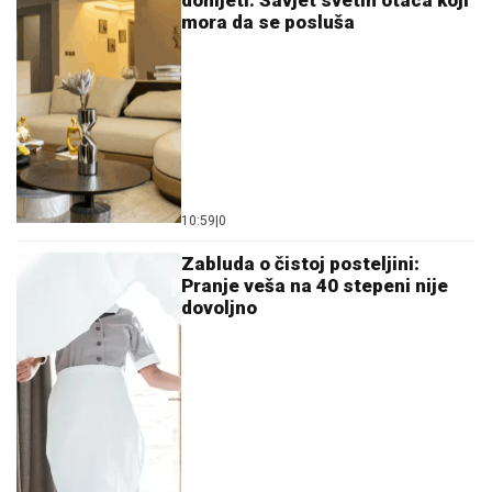
donijeti: Savjet svetih otaca koji
mora da se posluša
10:59
|
0
Zabluda o čistoj posteljini:
Pranje veša na 40 stepeni nije
dovoljno