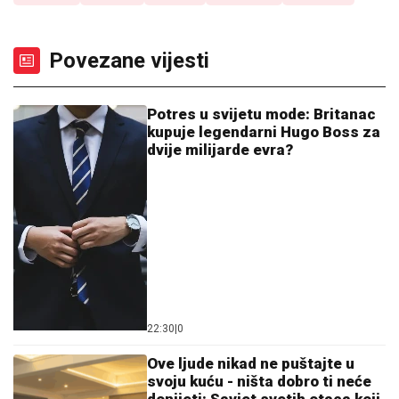
Povezane vijesti
Potres u svijetu mode: Britanac
kupuje legendarni Hugo Boss za
dvije milijarde evra?
22:30
|
0
Ove ljude nikad ne puštajte u
svoju kuću - ništa dobro ti neće