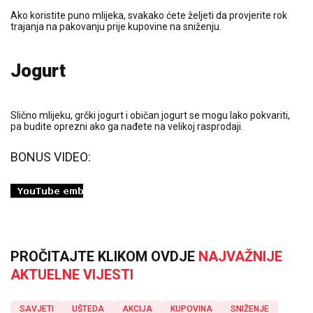
Ako koristite puno mlijeka, svakako ćete željeti da provjerite rok
trajanja na pakovanju prije kupovine na sniženju.
Jogurt
Slično mlijeku, grčki jogurt i običan jogurt se mogu lako pokvariti,
pa budite oprezni ako ga nađete na velikoj rasprodaji.
BONUS VIDEO:
PROČITAJTE KLIKOM OVDJE
NAJVAŽNIJE
AKTUELNE VIJESTI
SAVJETI
UŠTEDA
AKCIJA
KUPOVINA
SNIŽENJE