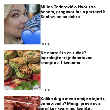
Milica Todorović o životu sa
bebom, progovorila i o partnerU:
Snalazi se on dobro
20:12
|
0
Ne znate šta za ručak?
Isprobajte tri jednostavna
recepta s tikvicama
21:14
|
0
Koliko dugo meso smije stajati u
zamrzivaču? Mnogi prave ovu
grešku i kvare mu kvalitet