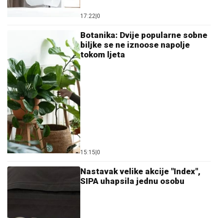
17:22
|
0
Botanika: Dvije popularne sobne
biljke se ne iznoose napolje
tokom ljeta
15:15
|
0
Nastavak velike akcije "Index",
SIPA uhapsila jednu osobu