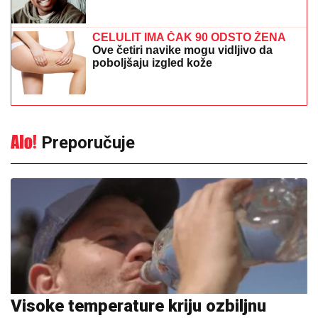
CELULIT IMA ČAK 90 ODSTO ŽENA
Ove četiri navike mogu vidljivo da
poboljšaju izgled kože
Preporučuje
Visoke temperature kriju ozbiljnu