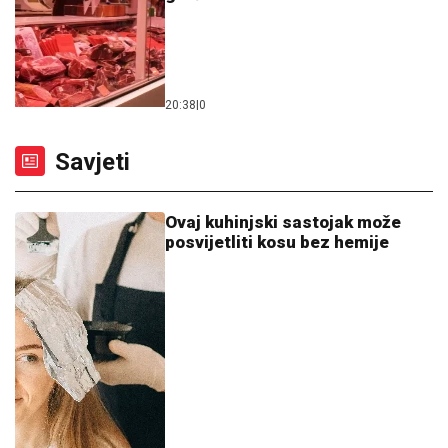
20:38
|
0
Savjeti
Ovaj kuhinjski sastojak može
posvijetliti kosu bez hemije