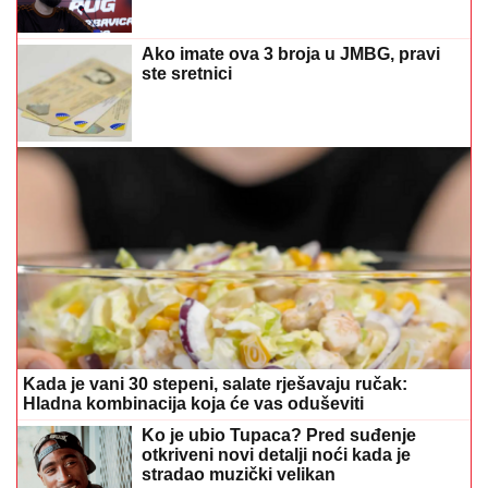
Ako imate ova 3 broja u JMBG, pravi
ste sretnici
Kada je vani 30 stepeni, salate rješavaju ručak:
Hladna kombinacija koja će vas oduševiti
Ko je ubio Tupaca? Pred suđenje
otkriveni novi detalji noći kada je
stradao muzički velikan