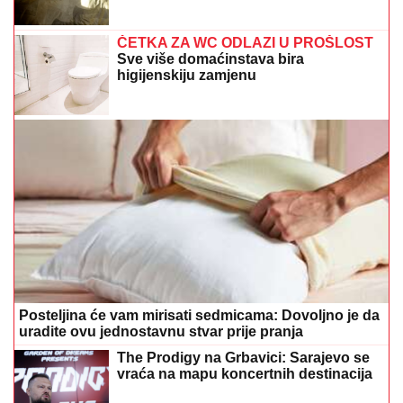
ČETKA ZA WC ODLAZI U PROŠLOST
Sve više domaćinstava bira
higijenskiju zamjenu
Posteljina će vam mirisati sedmicama: Dovoljno je da
uradite ovu jednostavnu stvar prije pranja
The Prodigy na Grbavici: Sarajevo se
vraća na mapu koncertnih destinacija