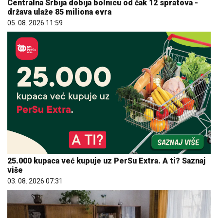
Centralna Srbija dobija bolnicu od čak 12 spratova -
država ulaže 85 miliona evra
05. 08. 2026 11:59
25.000 kupaca već kupuje uz PerSu Extra. A ti? Saznaj
više
03. 08. 2026 07:31