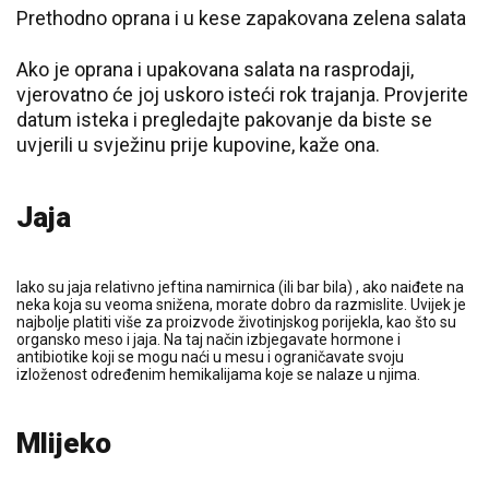
Prethodno oprana i u kese zapakovana zelena salata
Ako je oprana i upakovana salata na rasprodaji,
vjerovatno će joj uskoro isteći rok trajanja. Provjerite
datum isteka i pregledajte pakovanje da biste se
uvjerili u svježinu prije kupovine, kaže ona.
Jaja
Iako su jaja relativno jeftina namirnica (ili bar bila) , ako naiđete na
neka koja su veoma snižena, morate dobro da razmislite. Uvijek je
najbolje platiti više za proizvode životinjskog porijekla, kao što su
organsko meso i jaja. Na taj način izbjegavate hormone i
antibiotike koji se mogu naći u mesu i ograničavate svoju
izloženost određenim hemikalijama koje se nalaze u njima.
Mlijeko