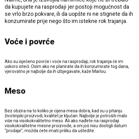
da kupujete na rasprodaji jer postoji mogućnost da
se vrlo brzo pokvare, ili da uopšte ni ne stignete da ih
konzumirate prije nego što im istekne rok trajanja.
Voće i povrće
Ako su isječeno povrće i voće na rasprodaji, rok trajanja će im
uskoro isteći. Osim ako ne planirate da ih konzumirate tog dana,
vjerovatno je najbolje da ih izbjegavate, kaže Marlou.
Meso
Bez obzira na to koliko je cijena mesa dobra, kad su u pitanju
životinjski proizvodi, kvalitet je ključan. Najbolje je potrošiti malo
više na visokokvalitetno meso. Ali ako nađete na rasprodaji
visokokvalitetne mesne proizvode, a oni još nisu dostigli datum
“prodaje”, možda ćete imati priliku da uštedite.