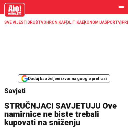
aloonline.b
a
SVE VIJESTI
DRUŠTVO
HRONIKA
POLITIKA
EKONOMIJA
SPORT
VIP
R
Dodaj kao željeni izvor na google pretrazi
Savjeti
STRUČNJACI SAVJETUJU Ove
namirnice ne biste trebali
kupovati na sniženju