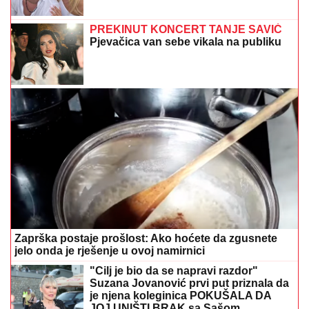
PREKINUT KONCERT TANJE SAVIĆ
Pjevačica van sebe vikala na publiku
Zaprška postaje prošlost: Ako hoćete da zgusnete
jelo onda je rješenje u ovoj namirnici
"Cilj je bio da se napravi razdor"
Suzana Jovanović prvi put priznala da
je njena koleginica POKUŠALA DA
JOJ UNIŠTI BRAK sa Sašom