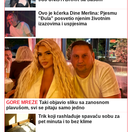
Ovo je kćerka Dine Merlina: Pjesmu
"Đula" posvetio njenim životnim
izazovima i uspjesima
GORE MREŽE
Taki objavio sliku sa zanosnom
plavušom, svi se pitaju samo jedno
Trik koji rashlađuje spavaću sobu za
pet minuta i to bez klime