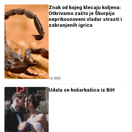
Znak od kojeg klecaju koljena:
Otkrivamo zašto je Škorpija
neprikosnoveni vladar strasti i
zabranjenih igrica
10:49
|
0
Udala se košarkašica iz BiH