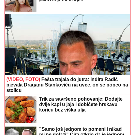
(VIDEO, FOTO)
Fešta trajala do jutra: Indira Radić
pjevala Draganu Stankoviću na uvce, on se popeo na
stolicu
Trik za savršeno pohovanje: Dodajte
dvije kapi u jaja i dobićete hrskavu
koricu bez viška ulja
"Samo još jednom to pomeni i nikad
mi ne dolazi" Ćira otkrio da je jednom