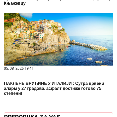
Књажевцу
05. 08. 2026 19:41
ПАКЛЕНЕ ВРУЋИНЕ У ИТАЛИЈИ : Сутра црвени
аларм у 27 градова, асфалт достиже готово 75
степени!