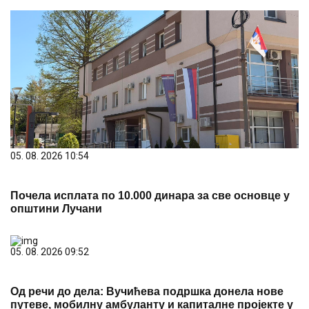
05. 08. 2026 10:54
Почела исплата по 10.000 динара за све основце у
општини Лучани
05. 08. 2026 09:52
Од речи до дела: Вучићева подршка донела нове
путеве, мобилну амбуланту и капиталне пројекте у