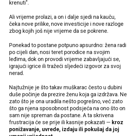
krenuti".
Ali vrijeme prolazi, a on i dalje sjedi na kauču,
čeka nove prilike, nove investicije i nove razloge
zbog kojih još nije vrijeme da se pokrene.
Ponekad to postane potpuno apsurdno: žena radi
po cijeli dan, nosi teret porodice na svojim
leđima, dok on provodi vrijeme zabavljajući se,
igrajući igrice ili tražeći sljedeći izgovor za svoj
nerad.
Najtužnije je što takav muškarac često u dubini
duše počinje da prezire ženu koja ga izdržava. Ne
zato što je ona uradila nešto pogrešno, već zato
što ga njena sposobnost podsjeća na ono što on
sam nije spreman da postane. A ta skrivena
frustracija će se prije ili kasnije pokazati —
kroz
ponižavanje, uvrede, izdaju ili pokušaj da joj