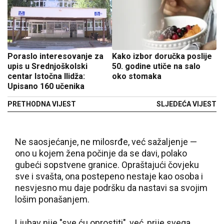
Poraslo interesovanje za
Kako izbor doručka poslije
upis u Srednjoškolski
50. godine utiče na salo
centar Istočna Ilidža:
oko stomaka
Upisano 160 učenika
PRETHODNA VIJEST
SLJEDEĆA VIJEST
Ne saosjećanje, ne milosrđe, već sažaljenje —
ono u kojem žena počinje da se davi, polako
gubeći sopstvene granice. Opraštajući čovjeku
sve i svašta, ona postepeno nestaje kao osoba i
nesvjesno mu daje podršku da nastavi sa svojim
lošim ponašanjem.
Ljubav nije "sve ću oprostiti", već, prije svega,