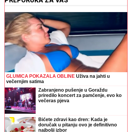
PREPORUKA ZA VAS
GLUMICA POKAZALA OBLINE
Uživa na jahti u
večernjim satima
Zabranjeno pušenje u Goraždu
priredilo koncert za pamćenje, evo ko
večeras pjeva
Bićete zdravi kao dren: Kada je
doručak u pitanju ovo je definitivno
najbolji izbor