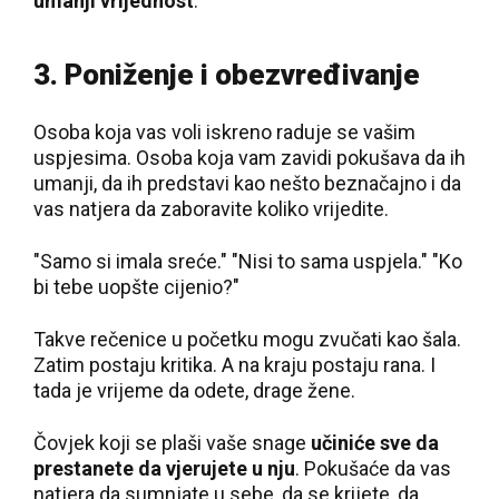
umanji vrijednost
.
3. Poniženje i obezvređivanje
Osoba koja vas voli iskreno raduje se vašim
uspjesima. Osoba koja vam zavidi pokušava da ih
umanji, da ih predstavi kao nešto beznačajno i da
vas natjera da zaboravite koliko vrijedite.
"Samo si imala sreće." "Nisi to sama uspjela." "Ko
bi tebe uopšte cijenio?"
Takve rečenice u početku mogu zvučati kao šala.
Zatim postaju kritika. A na kraju postaju rana. I
tada je vrijeme da odete, drage žene.
Čovjek koji se plaši vaše snage
učiniće sve da
prestanete da vjerujete u nju
. Pokušaće da vas
natjera da sumnjate u sebe, da se krijete, da