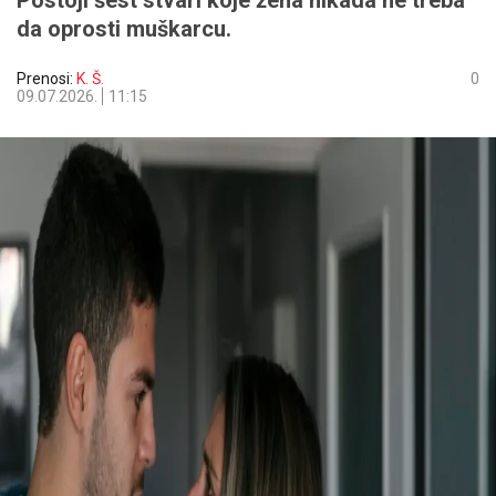
Postoji šest stvari koje žena nikada ne treba
da oprosti muškarcu.
Prenosi:
K. Š.
0
09.07.2026.
11:15