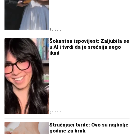
10:35
|
0
Šokantna ispovijest: Zaljubila se
u AI i tvrdi da je srećnija nego
ikad
23:00
|
0
Stručnjaci tvrde: Ovo su najbolje
godine za brak