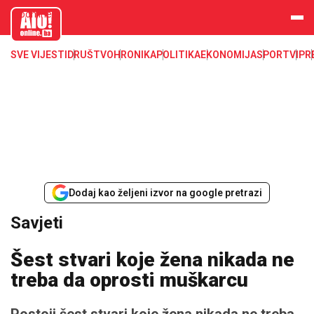
aloonline.b
a
SVE VIJESTI
DRUŠTVO
HRONIKA
POLITIKA
EKONOMIJA
SPORT
VIP
R
Dodaj kao željeni izvor na google pretrazi
Savjeti
Šest stvari koje žena nikada ne
treba da oprosti muškarcu