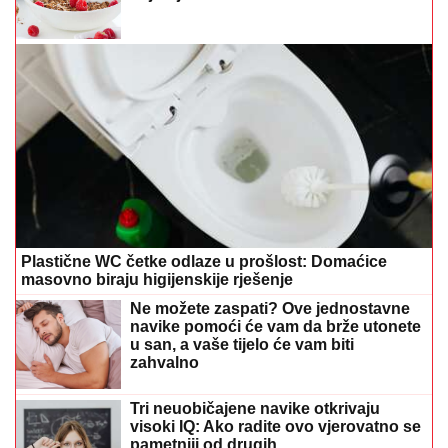
Plastične WC četke odlaze u prošlost: Domaćice
masovno biraju higijenskije rješenje
Ne možete zaspati? Ove jednostavne
navike pomoći će vam da brže utonete
u san, a vaše tijelo će vam biti
zahvalno
Tri neuobičajene navike otkrivaju
visoki IQ: Ako radite ovo vjerovatno se
pametniji od drugih