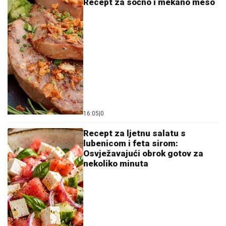
Recept za sočno i mekano meso
16:05
|
0
Recept za ljetnu salatu s
lubenicom i feta sirom:
Osvježavajući obrok gotov za
nekoliko minuta