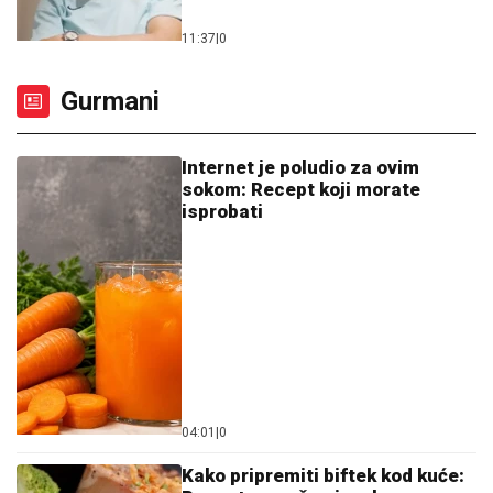
11:37
|
0
Gurmani
Internet je poludio za ovim
sokom: Recept koji morate
isprobati
04:01
|
0
Kako pripremiti biftek kod kuće: