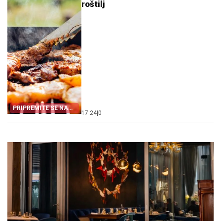
roštilj
PRIPREMITE SE NA
17:24
|
0
VRIJEME