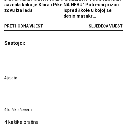
saznala kako je Klara i Pike
NA NEBU" Potresni prizori
zovu iza leđa
ispred škole u kojoj se
desio masakr
(FOTO/VIDEO)
PRETHODNA VIJEST
SLJEDEĆA VIJEST
Sastojci:
4 jajeta
4 kašike šećera
4 kašike brašna