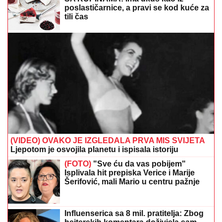
poslastičarnice, a pravi se kod kuće za
tili čas
(VIDEO) OVAKO JE IZGLEDALA PRVA MIS SVIJETA
Ljepotom je osvojila planetu i ispisala istoriju
(FOTO)
"Sve ću da vas pobijem"
Isplivala hit prepiska Verice i Marije
Šerifović, mali Mario u centru pažnje
Influenserica sa 8 mil. pratitelja: Zbog