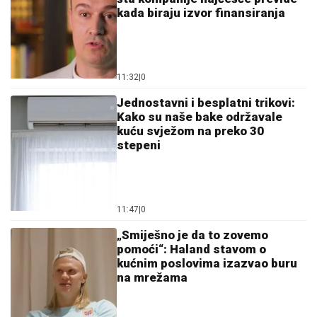
kada biraju izvor finansiranja
11:32
|
0
Jednostavni i besplatni trikovi:
Kako su naše bake održavale
kuću svježom na preko 30
stepeni
11:47
|
0
„Smiješno je da to zovemo
pomoći“: Haland stavom o
kućnim poslovima izazvao buru
na mrežama