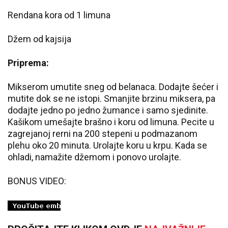
Rendana kora od 1 limuna
Džem od kajsija
Priprema:
Mikserom umutite sneg od belanaca. Dodajte šećer i
mutite dok se ne istopi. Smanjite brzinu miksera, pa
dodajte jedno po jedno žumance i samo sjedinite.
Kašikom umešajte brašno i koru od limuna. Pecite u
zagrejanoj rerni na 200 stepeni u podmazanom
plehu oko 20 minuta. Urolajte koru u krpu. Kada se
ohladi, namažite džemom i ponovo urolajte.
BONUS VIDEO: