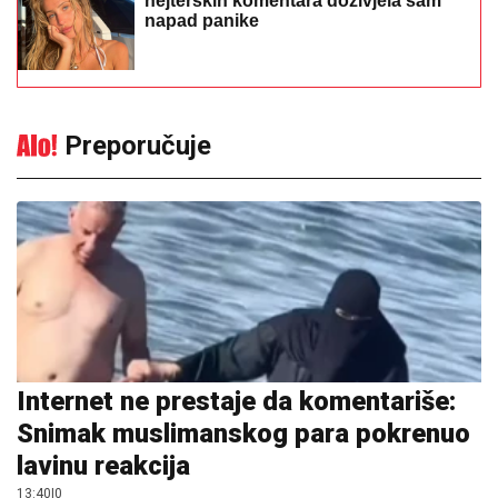
hejterskih komentara doživjela sam
napad panike
Preporučuje
Internet ne prestaje da komentariše:
Snimak muslimanskog para pokrenuo
lavinu reakcija
13:40
|
0