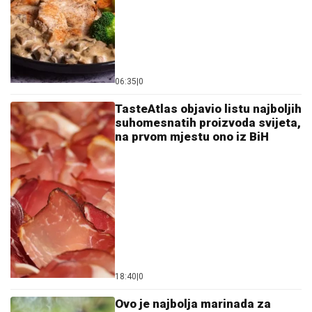
06:35
|
0
TasteAtlas objavio listu najboljih
suhomesnatih proizvoda svijeta,
na prvom mjestu ono iz BiH
18:40
|
0
Ovo je najbolja marinada za