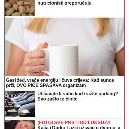
nutricionisti preporučuju
Gasi žeđ, vraća energiju i čuva crijeva: Kad sunce
prži, OVO PIĆE SPASAVA organizam
Utišavate li radio kad tražite parking?
Evo zašto to činite
(FOTO) SVE PRŠTI OD LUKSUZA
Kaća i Darko Lazić uživaju u dvorcu, a