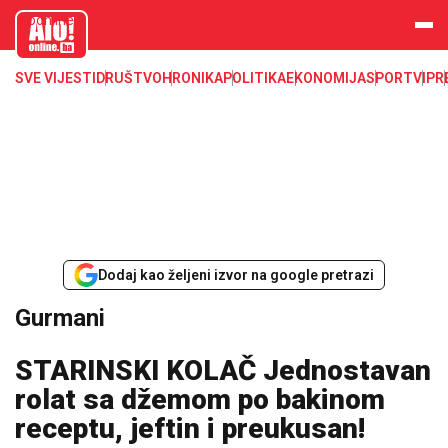
aloonline.b
a
SVE VIJESTI
DRUŠTVO
HRONIKA
POLITIKA
EKONOMIJA
SPORT
VIP
R
Dodaj kao željeni izvor na google pretrazi
Gurmani
STARINSKI KOLAČ Jednostavan
rolat sa džemom po bakinom
receptu, jeftin i preukusan!