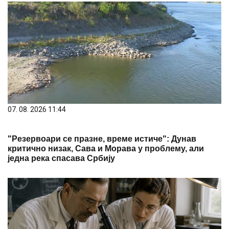
07. 08. 2026 11:44
"Резервоари се празне, време истиче": Дунав
критично низак, Сава и Морава у проблему, али
једна река спасава Србију