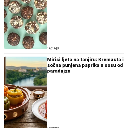
16:16
|
0
Mirisi ljeta na tanjiru: Kremasta i
sočna punjena paprika u sosu od
paradajza