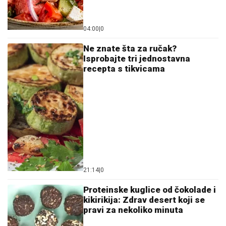
04:00
|
0
Ne znate šta za ručak?
Isprobajte tri jednostavna
recepta s tikvicama
21:14
|
0
Proteinske kuglice od čokolade i
kikirikija: Zdrav desert koji se
pravi za nekoliko minuta