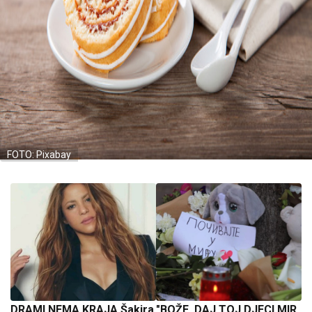
FOTO: Pixabay
DRAMI NEMA KRAJA Šakira
"BOŽE, DAJ TOJ DJECI MIR