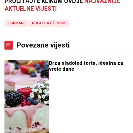
PROČITAJTE KLIKOM OVDJE
NAJVAŽNIJE
AKTUELNE VIJESTI
GURMANI
ROLAT SA DŽEMOM
Povezane vijesti
Brza sladoled torta, idealna za
vrele dane