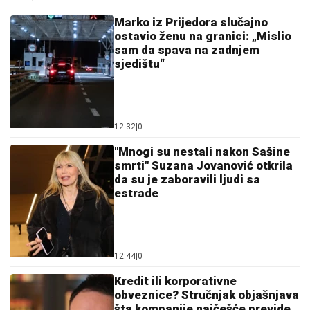
Marko iz Prijedora slučajno
ostavio ženu na granici: „Mislio
sam da spava na zadnjem
sjedištu“
12:32
|
0
"Mnogi su nestali nakon Sašine
smrti" Suzana Jovanović otkrila
da su je zaboravili ljudi sa
estrade
12:44
|
0
Kredit ili korporativne
obveznice? Stručnjak objašnjava
šta kompanije najčešće previde