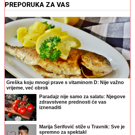
PREPORUKA ZA VAS
Greška koju mnogi prave s vitaminom D: Nije važno
vrijeme, već obrok
Paradajz nije samo za salatu: Njegove
zdravstvene prednosti će vas
iznenaditi
Marija Šerifović stiže u Travnik: Sve je
spremno za spektakl