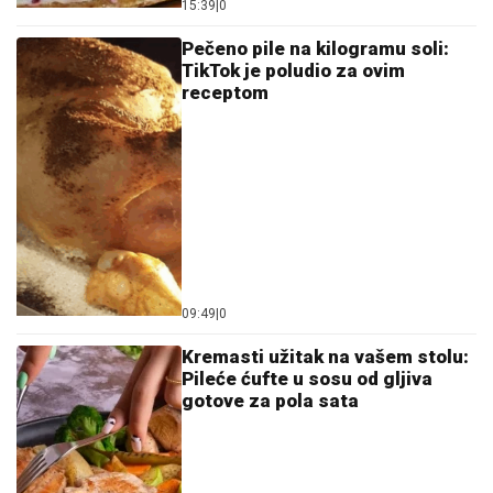
15:39
|
0
Pečeno pile na kilogramu soli:
TikTok je poludio za ovim
receptom
09:49
|
0
Kremasti užitak na vašem stolu:
Pileće ćufte u sosu od gljiva
gotove za pola sata