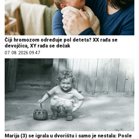
Čiji hromozom određuje pol deteta? XX rađa se
devojčica, XY rađa se dečak
07. 08. 2026 09:47
Marija (3) se igrala u dvorištu i samo je nestala: Posle