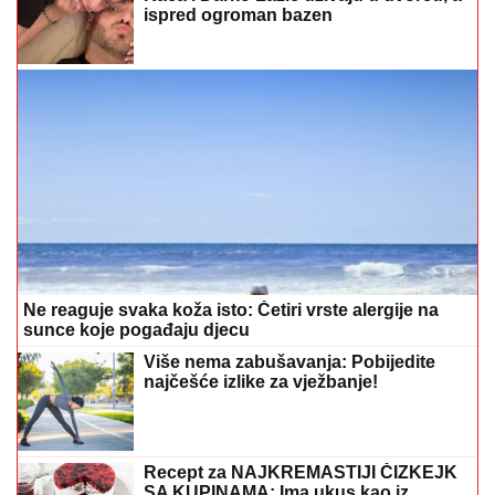
ispred ogroman bazen
Ne reaguje svaka koža isto: Četiri vrste alergije na
sunce koje pogađaju djecu
Više nema zabušavanja: Pobijedite
najčešće izlike za vježbanje!
Recept za NAJKREMASTIJI ČIZKEJK
SA KUPINAMA: Ima ukus kao iz