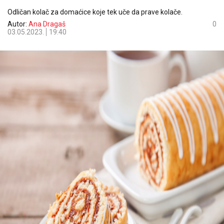
Odličan kolač za domaćice koje tek uče da prave kolače.
Autor:
Ana Dragaš
0
03.05.2023.
19:40