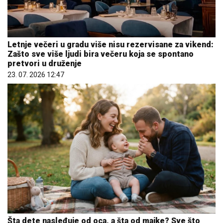
Letnje večeri u gradu više nisu rezervisane za vikend:
Zašto sve više ljudi bira večeru koja se spontano
pretvori u druženje
23. 07. 2026 12:47
Šta dete nasleđuje od oca, a šta od majke? Sve što