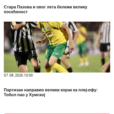
Стара Пазова и овог лета бележи велику
посећеност
07. 08. 2026 10:00
Партизан направио велики корак ка плеј-офу:
Тобол пао у Хумској