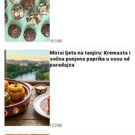
16:16
|
0
Mirisi ljeta na tanjiru: Kremasta i
sočna punjena paprika u sosu od
paradajza
12:23
|
0