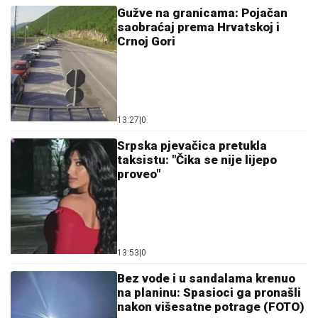
Gužve na granicama: Pojačan
saobraćaj prema Hrvatskoj i
Crnoj Gori
13:27
|
0
Srpska pjevačica pretukla
taksistu: "Čika se nije lijepo
proveo"
13:53
|
0
Bez vode i u sandalama krenuo
na planinu: Spasioci ga pronašli
nakon višesatne potrage (FOTO)