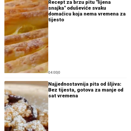
Recept za brzu pitu "lijena
snajka" oduševiće svaku
domaćicu koja nema vremena za
tijesto
04:00
|
0
Najjednostavnija pita od šljiva:
Bez tijesta, gotova za manje od
sat vremena