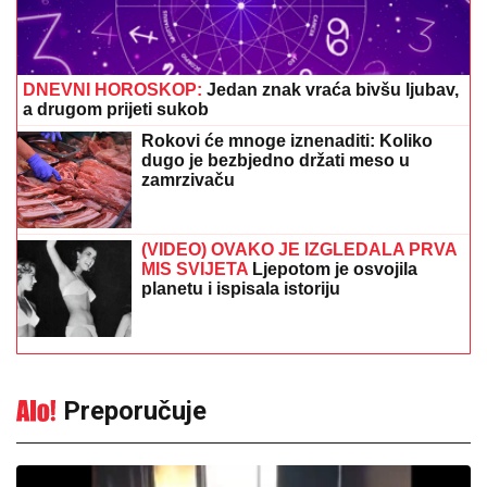
DNEVNI HOROSKOP:
Jedan znak vraća bivšu ljubav,
a drugom prijeti sukob
Rokovi će mnoge iznenaditi: Koliko
dugo je bezbjedno držati meso u
zamrzivaču
(VIDEO) OVAKO JE IZGLEDALA PRVA
MIS SVIJETA
Ljepotom je osvojila
planetu i ispisala istoriju
Preporučuje