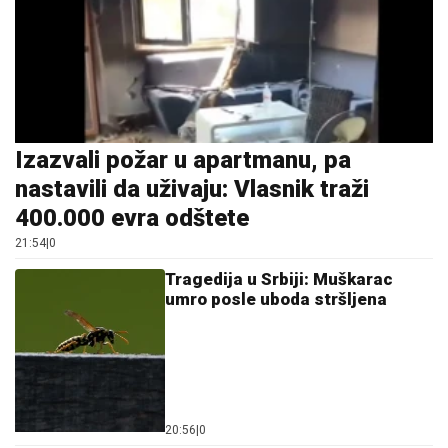
Izazvali požar u apartmanu, pa
nastavili da uživaju: Vlasnik traži
400.000 evra odštete
21:54
|
0
Tragedija u Srbiji: Muškarac
umro posle uboda stršljena
20:56
|
0