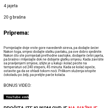
4 jajeta
20 g brašna
Priprema:
Pomiješajte dvije vrste gore navedenih sireva, pa dodajte šećer.
Nakon toga, smjesi dodajte slatku pavlaku, pa sve dobro sjedinite.
Nakon što ste pomiješali prethodne sastojke, dodajete četiri jajeta,
pa brašno i mIiješajte dok ne dobijete glatku smjesu. Kada završite
sa pravljenjem smjese, izlijte je u kalup i kolač pecite na
temperaturi od 240 stepeni, 45 minuta. Kada se kolač ispeče,
ostavite ga da se ohladi tokom noći. Prilikom služenja istopite
čokoladu po želji, pa prelijte parče kolača.
BONUS VIDEO: