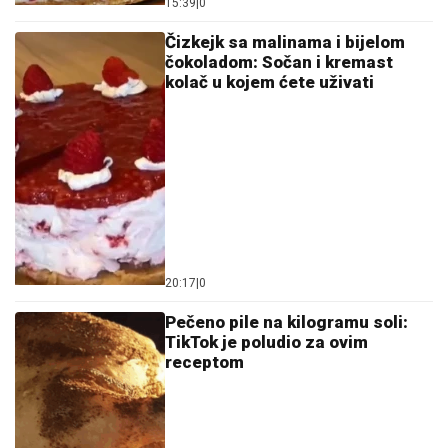
15:39
|
0
Čizkejk sa malinama i bijelom
čokoladom: Sočan i kremast
kolač u kojem ćete uživati
20:17
|
0
Pečeno pile na kilogramu soli:
TikTok je poludio za ovim
receptom