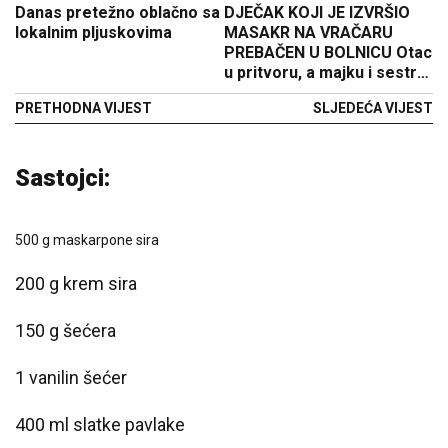
Danas pretežno oblačno sa
DJEČAK KOJI JE IZVRŠIO
lokalnim pljuskovima
MASAKR NA VRAČARU
PREBAČEN U BOLNICU Otac
u pritvoru, a majku i sestru
sklonili
PRETHODNA VIJEST
SLJEDEĆA VIJEST
Sastojci:
500 g maskarpone sira
200 g krem sira
150 g šećera
1 vanilin šećer
400 ml slatke pavlake