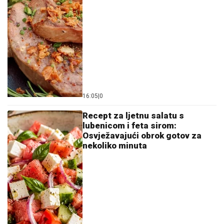
16:05
|
0
Recept za ljetnu salatu s
lubenicom i feta sirom:
Osvježavajući obrok gotov za
nekoliko minuta