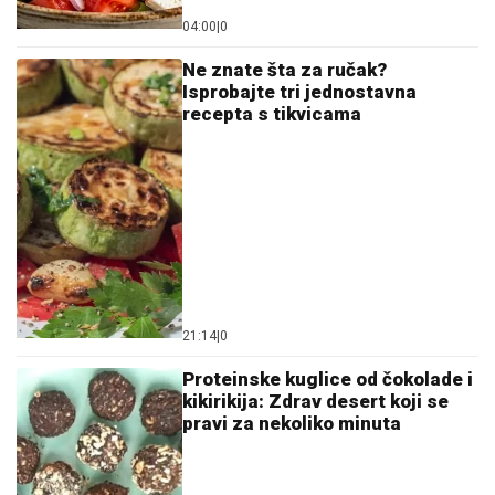
04:00
|
0
Ne znate šta za ručak?
Isprobajte tri jednostavna
recepta s tikvicama
21:14
|
0
Proteinske kuglice od čokolade i
kikirikija: Zdrav desert koji se
pravi za nekoliko minuta