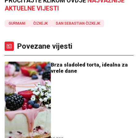
PROČITAJTE KLIKOM OVDJE
NAJVAŽNIJE
AKTUELNE VIJESTI
GURMANI
ČIZKEJK
SAN SEBASTIAN ČIZKEJK
Povezane vijesti
Brza sladoled torta, idealna za
vrele dane