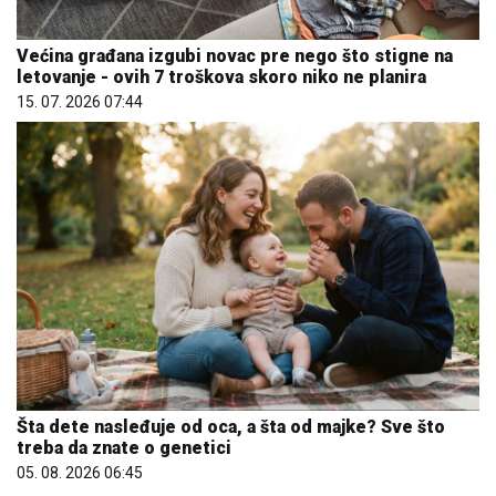
Većina građana izgubi novac pre nego što stigne na
letovanje - ovih 7 troškova skoro niko ne planira
15. 07. 2026 07:44
Šta dete nasleđuje od oca, a šta od majke? Sve što
treba da znate o genetici
05. 08. 2026 06:45