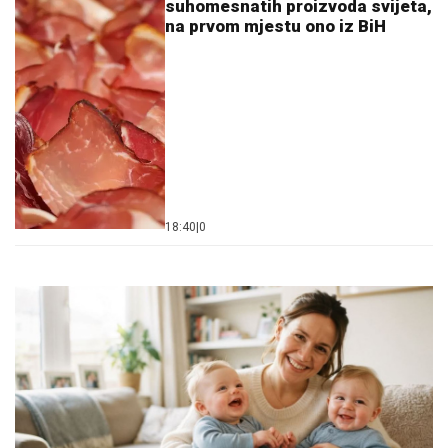
suhomesnatih proizvoda svijeta,
na prvom mjestu ono iz BiH
18:40
|
0