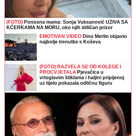
(FOTO)
Ponosna mama: Sonja Vuksanović UŽIVA SA
KĆERKAMA NA MORU, oko njih idiličan prizor
EMOTIVAN VIDEO
Dino Merlin objavio
najbolje trenutke s Koševa
(FOTO) RAZVELA SE OD KOLEGE I
PROCVJETALA
Pjevačica u
vrtoglavim štiklama i haljini pripijenoj
uz tijelo pokazala odličnu figuru