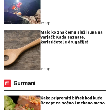
12:30
|
0
Malo ko zna čemu služi rupa na
varjači: Kada saznate,
koristićete je drugačije!
11:59
|
0
Gurmani
Kako pripremiti biftek kod kuće:
Recept za sočno i mekano meso