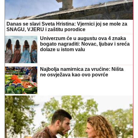
Danas se slavi Sveta Hristina: Vjernici joj se mole za
SNAGU, VJERU i zaštitu porodice
Univerzum će u augustu ova 4 znaka
bogato nagraditi: Novac, ljubav i sreća
dolaze u istom valu
Najbolja namirnica za vrućine: Ništa
ne osvježava kao ovo povrće