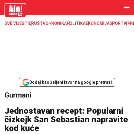
aloonline.b
a
SVE VIJESTI
DRUŠTVO
HRONIKA
POLITIKA
EKONOMIJA
SPORT
VIP
R
Dodaj kao željeni izvor na google pretrazi
Gurmani
Jednostavan recept: Popularni
čizkejk San Sebastian napravite
kod kuće