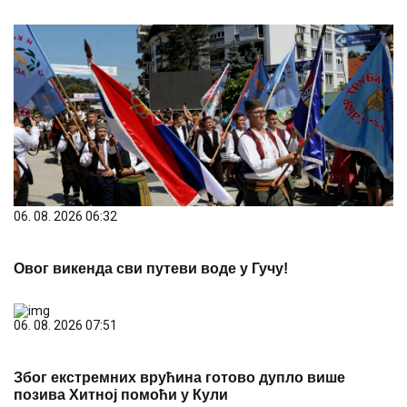
06. 08. 2026 06:32
Овог викенда сви путеви воде у Гучу!
06. 08. 2026 07:51
Због екстремних врућина готово дупло више
позива Хитној помоћи у Кули