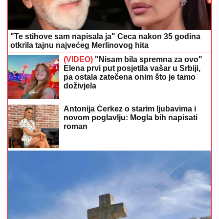
"Te stihove sam napisala ja" Ceca nakon 35 godina
otkrila tajnu najvećeg Merlinovog hita
(VIDEO)
"Nisam bila spremna za ovo"
Elena prvi put posjetila vašar u Srbiji,
pa ostala zatečena onim što je tamo
doživjela
Antonija Čerkez o starim ljubavima i
novom poglavlju: Mogla bih napisati
roman