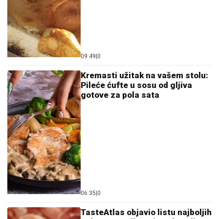
09:49
|
0
Kremasti užitak na vašem stolu:
Pileće ćufte u sosu od gljiva
gotove za pola sata
06:35
|
0
TasteAtlas objavio listu najboljih