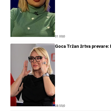
01:00
|
0
Goca Tržan žrtva prevare: 
08:55
|
0