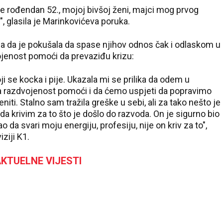
 je rođendan 52., mojoj bivšoj ženi, majci mog prvog
, glasila je Marinkovićeva poruka.
a da je pokušala da spase njihov odnos čak i odlaskom u
dvojenost pomoći da prevaziđu krizu:
se kocka i pije. Ukazala mi se prilika da odem u
 ta razdvojenost pomoći i da ćemo uspjeti da popravimo
niti. Stalno sam tražila greške u sebi, ali za tako nešto je
a krivim za to što je došlo do razvoda. On je sigurno bio
da svari moju energiju, profesiju, nije on kriv za to",
iziji K1.
KTUELNE VIJESTI