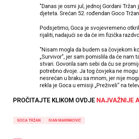
"Danas je osmi jul, jednoj Gordani Tržan
djeteta. Srećan 52. rođendan Goco Tržan"
Podsjetimo, Goca je svojevremeno otkril
rijaliti, nadajući se da će im fizička raz
"Nisam mogla da budem sa čovjekom koji 
„Survivor”, jer sam pomislila da će nam
stvari. Govorila sam sebi da ću se promije
potrebno dvoje. Ja tog čovjeka ne mogu d
nesrećan u braku sa mnom, jer nije mogao 
rekla je Goca u emisiji „Preživeli“ na telev
PROČITAJTE KLIKOM OVDJE
NAJVAŽNIJE A
GOCA TRŽAN
IVAN MARINKOVIĆ