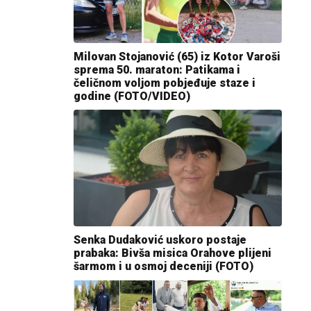
Milovan Stojanović (65) iz Kotor Varoši
sprema 50. maraton: Patikama i
čeličnom voljom pobjeđuje staze i
godine (FOTO/VIDEO)
Senka Dudaković uskoro postaje
prabaka: Bivša misica Orahove plijeni
šarmom i u osmoj deceniji (FOTO)