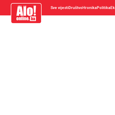
aloonline.ba
Sve vijesti
Društvo
Hronika
Politika
Ek