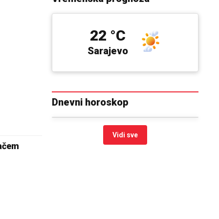
22 °C
Sarajevo
Dnevni horoskop
Vidi sve
vačem