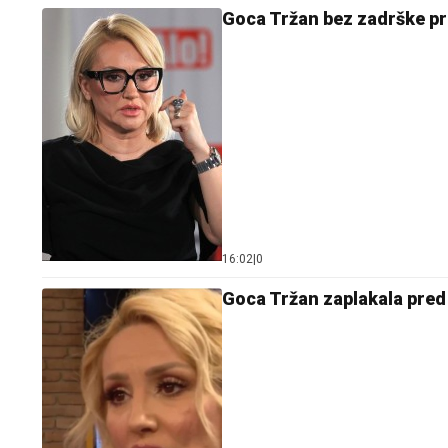
Goca Tržan bez zadrške pro
16:02
|
0
Goca Tržan zaplakala pred