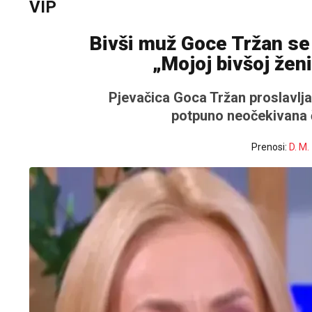
VIP
Bivši muž Goce Tržan se j
„Mojoj bivšoj žen
Pjevačica Goca Tržan proslavlja
potpuno neočekivana če
Prenosi:
D. M.