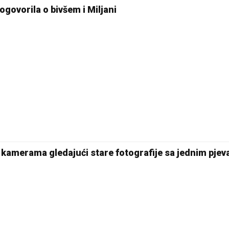
govorila o bivšem i Miljani
20 °C
Pale
 kamerama gledajući stare fotografije sa jednim pje