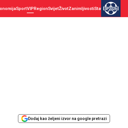
onomija
Sport
VIP
Region
Svijet
Život
Zanimljivosti
Stav
SP2026
Dodaj kao željeni izvor na google pretrazi