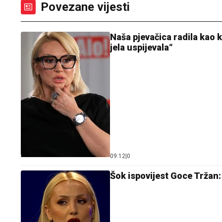
Povezane vijesti
Naša pjevačica radila kao k
jela uspijevala“
09:12
|
0
Šok ispovijest Goce Tržan: U