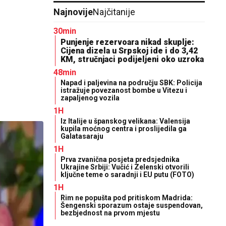
Najnovije
Najčitanije
30min
Punjenje rezervoara nikad skuplje:
Cijena dizela u Srpskoj ide i do 3,42
KM, stručnjaci podijeljeni oko uzroka
48min
Napad i paljevina na području SBK: Policija
istražuje povezanost bombe u Vitezu i
zapaljenog vozila
1H
Iz Italije u španskog velikana: Valensija
kupila moćnog centra i proslijedila ga
Galatasaraju
1H
Prva zvanična posjeta predsjednika
Ukrajine Srbiji: Vučić i Zelenski otvorili
ključne teme o saradnji i EU putu (FOTO)
1H
Rim ne popušta pod pritiskom Madrida:
Šengenski sporazum ostaje suspendovan,
bezbjednost na prvom mjestu