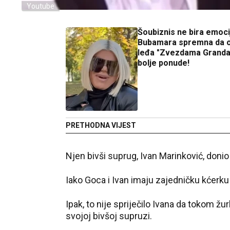
Youtube
Šoubiznis ne bira emoci
Bubamara spremna da 
leđa "Zvezdama Granda
bolje ponude!
PRETHODNA VIJEST
Njen bivši suprug, Ivan Marinković, donio
Iako Goca i Ivan imaju zajedničku kćerk
Ipak, to nije spriječilo Ivana da tokom žu
svojoj bivšoj supruzi.