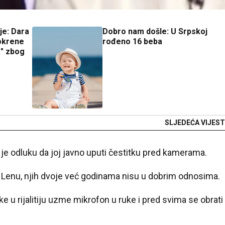
je: Dara
Dobro nam došle: U Srpskoj
okrene
rođeno 16 beba
" zbog
SLJEDEĆA VIJEST
 je odluku da joj javno uputi čestitku pred kamerama.
u Lenu, njih dvoje već godinama nisu u dobrim odnosima.
rke u rijalitiju uzme mikrofon u ruke i pred svima se obrati