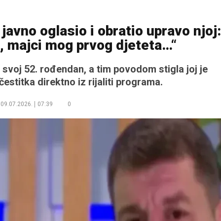
avno oglasio i obratio upravo njoj:
i, majci mog prvog djeteta…“
 svoj 52. rođendan, a tim povodom stigla joj je
stitka direktno iz rijaliti programa.
09.07.2026.
07:39
0