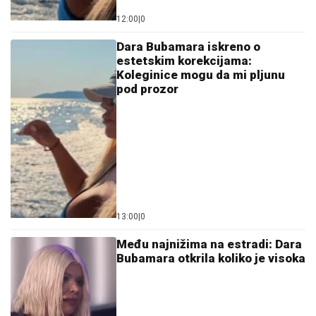
12:00
|
0
Dara Bubamara iskreno o
estetskim korekcijama:
Koleginice mogu da mi pljunu
pod prozor
13:00
|
0
Među najnižima na estradi: Dara
Bubamara otkrila koliko je visoka