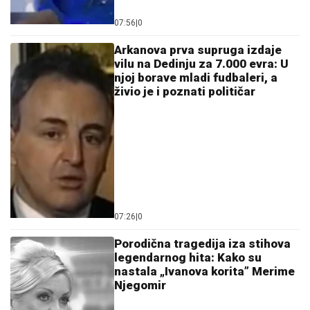
07:56
|
0
Arkanova prva supruga izdaje
vilu na Dedinju za 7.000 evra: U
njoj borave mladi fudbaleri, a
živio je i poznati političar
07:26
|
0
Porodična tragedija iza stihova
legendarnog hita: Kako su
nastala „Ivanova korita” Merime
Njegomir