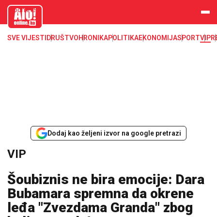
aloonline.b
a
SVE VIJESTI
DRUŠTVO
HRONIKA
POLITIKA
EKONOMIJA
SPORT
VIP
R
Dodaj kao željeni izvor na google pretrazi
VIP
Šoubiznis ne bira emocije: Dara
Bubamara spremna da okrene
leđa "Zvezdama Granda" zbog