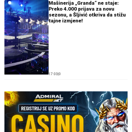
Mašinerija „Granda“ ne staje:
Preko 4.000 prijava za novu
sezonu, a Šljivić otkriva da stižu
tajne izmjene!
17:03
|
0