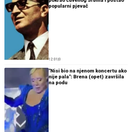
pokrao čuvenog Srbina i postao
popularni pjevač
12:01
|
0
"Nisi bio na njenom koncertu ako
nije pala": Brena (opet) završila
na podu