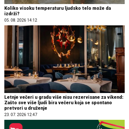
Koliko visoku temperaturu ljudsko telo može da
izdrži?
05. 08. 2026 14:12
Letnje večeri u gradu više nisu rezervisane za vikend:
Zašto sve više ljudi bira večeru koja se spontano
pretvori u druženje
23. 07. 2026 12:47