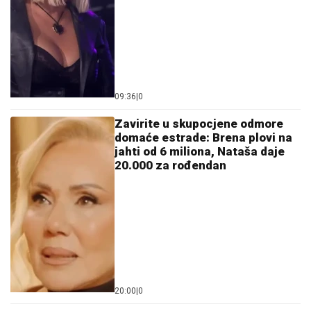
09:36
|
0
Zavirite u skupocjene odmore
domaće estrade: Brena plovi na
jahti od 6 miliona, Nataša daje
20.000 za rođendan
20:00
|
0