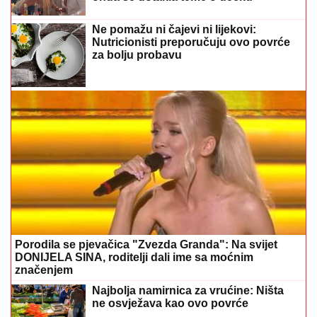
Ne pomažu ni čajevi ni lijekovi:
Nutricionisti preporučuju ovo povrće
za bolju probavu
Porodila se pjevačica "Zvezda Granda": Na svijet
DONIJELA SINA, roditelji dali ime sa moćnim
značenjem
Najbolja namirnica za vrućine: Ništa
ne osvježava kao ovo povrće