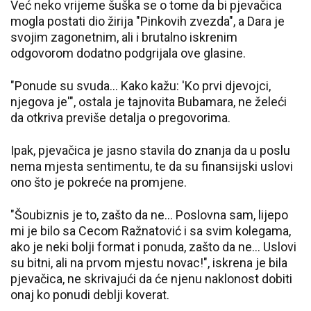
Već neko vrijeme šuška se o tome da bi pjevačica
mogla postati dio žirija "Pinkovih zvezda", a Dara je
svojim zagonetnim, ali i brutalno iskrenim
odgovorom dodatno podgrijala ove glasine.
"Ponude su svuda... Kako kažu: 'Ko prvi djevojci,
njegova je'", ostala je tajnovita Bubamara, ne želeći
da otkriva previše detalja o pregovorima.
Ipak, pjevačica je jasno stavila do znanja da u poslu
nema mjesta sentimentu, te da su finansijski uslovi
ono što je pokreće na promjene.
"Šoubiznis je to, zašto da ne... Poslovna sam, lijepo
mi je bilo sa Cecom Ražnatović i sa svim kolegama,
ako je neki bolji format i ponuda, zašto da ne... Uslovi
su bitni, ali na prvom mjestu novac!", iskrena je bila
pjevačica, ne skrivajući da će njenu naklonost dobiti
onaj ko ponudi deblji koverat.