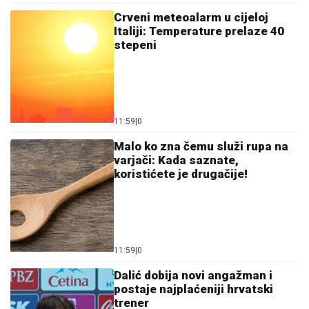
Crveni meteoalarm u cijeloj
Italiji: Temperature prelaze 40
stepeni
11:59
|
0
Malo ko zna čemu služi rupa na
varjači: Kada saznate,
koristićete je drugačije!
11:59
|
0
Dalić dobija novi angažman i
postaje najplaćeniji hrvatski
trener