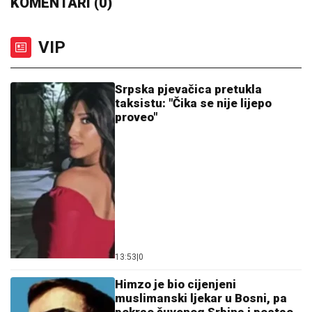
KOMENTARI (0)
VIP
Srpska pjevačica pretukla
taksistu: "Čika se nije lijepo
proveo"
13:53
|
0
Himzo je bio cijenjeni
muslimanski ljekar u Bosni, pa