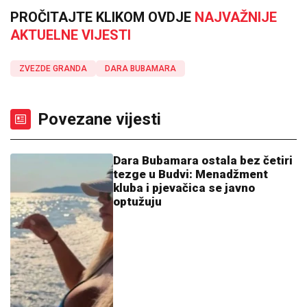
PROČITAJTE KLIKOM OVDJE
NAJVAŽNIJE
AKTUELNE VIJESTI
ZVEZDE GRANDA
DARA BUBAMARA
Povezane vijesti
Dara Bubamara ostala bez četiri
tezge u Budvi: Menadžment
kluba i pjevačica se javno
optužuju