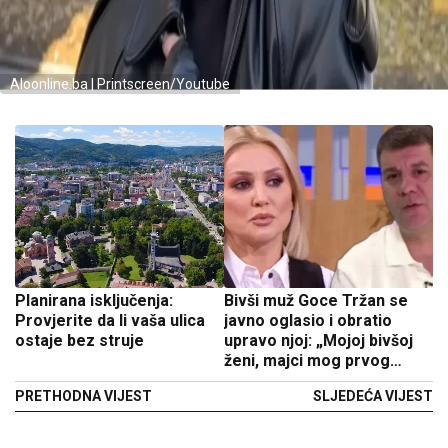
Aloonline.ba | Printscreen/Youtube
Planirana isključenja:
Bivši muž Goce Tržan se
Provjerite da li vaša ulica
javno oglasio i obratio
ostaje bez struje
upravo njoj: „Mojoj bivšoj
ženi, majci mog prvog
djeteta…“
PRETHODNA VIJEST
SLJEDEĆA VIJEST