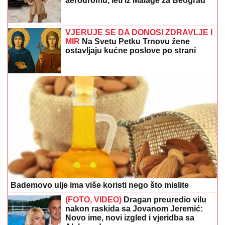
aerodromu, leti iz Malage za Beograd
VJERUJE SE DA DONOSI ZDRAVLJE I
MIR
Na Svetu Petku Trnovu žene
ostavljaju kućne poslove po strani
Bademovo ulje ima više koristi nego što mislite
(FOTO, VIDEO)
Dragan preuredio vilu
nakon raskida sa Jovanom Jeremić:
Novo ime, novi izgled i vjeridba sa