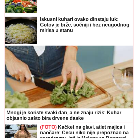
Iskusni kuhari ovako dinstaju luk:
Gotov je brže, sočniji i bez neugodnog
mirisa u stanu
Mnogi je koriste svaki dan, a ne znaju rizik: Kuhar
objasnio zašto bira drvene daske
(FOTO)
Kačket na glavi, atlet majica i
naočare: Cecu niko nije prepoznao na