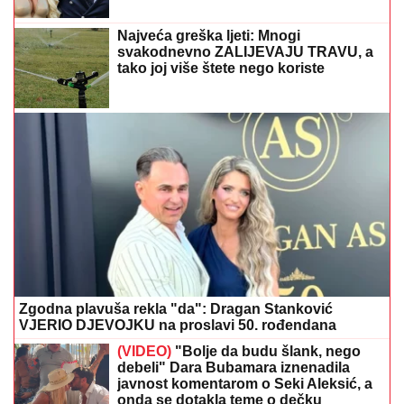
Najveća greška ljeti: Mnogi
svakodnevno ZALIJEVAJU TRAVU, a
tako joj više štete nego koriste
Zgodna plavuša rekla "da": Dragan Stanković
VJERIO DJEVOJKU na proslavi 50. rođendana
(VIDEO)
"Bolje da budu šlank, nego
debeli" Dara Bubamara iznenadila
javnost komentarom o Seki Aleksić, a
onda se dotakla teme o dečku