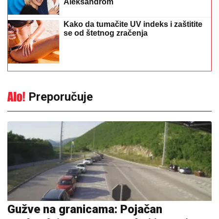
Aleksandrom
Kako da tumačite UV indeks i zaštitite
se od štetnog zračenja
Preporučuje
Gužve na granicama: Pojačan