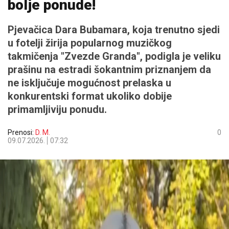
bolje ponude!
Pjevačica Dara Bubamara, koja trenutno sjedi
u fotelji žirija popularnog muzičkog
takmičenja "Zvezde Granda", podigla je veliku
prašinu na estradi šokantnim priznanjem da
ne isključuje mogućnost prelaska u
konkurentski format ukoliko dobije
primamljiviju ponudu.
Prenosi:
D. M.
0
09.07.2026.
07:32