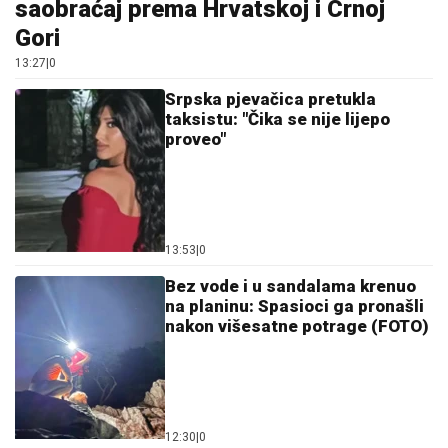
saobraćaj prema Hrvatskoj i Crnoj
Gori
13:27
|
0
Srpska pjevačica pretukla
taksistu: "Čika se nije lijepo
proveo"
13:53
|
0
Bez vode i u sandalama krenuo
na planinu: Spasioci ga pronašli
nakon višesatne potrage (FOTO)
12:30
|
0