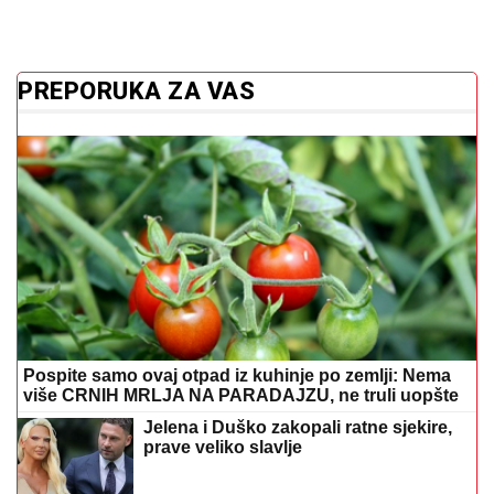
PREPORUKA ZA VAS
Pospite samo ovaj otpad iz kuhinje po zemlji: Nema
više CRNIH MRLJA NA PARADAJZU, ne truli uopšte
Jelena i Duško zakopali ratne sjekire,
prave veliko slavlje