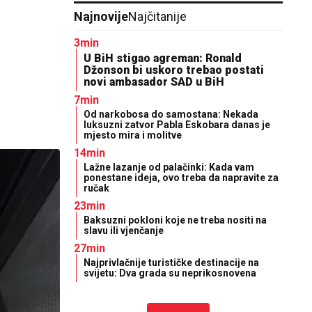
Najnovije
Najčitanije
3min
U BiH stigao agreman: Ronald
Džonson bi uskoro trebao postati
novi ambasador SAD u BiH
7min
Od narkobosa do samostana: Nekada
luksuzni zatvor Pabla Eskobara danas je
mjesto mira i molitve
14min
Lažne lazanje od palačinki: Kada vam
ponestane ideja, ovo treba da napravite za
ručak
23min
Baksuzni pokloni koje ne treba nositi na
slavu ili vjenčanje
27min
Najprivlačnije turističke destinacije na
svijetu: Dva grada su neprikosnovena