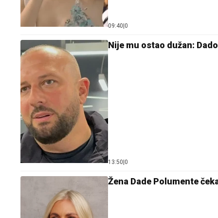
09:40
|
0
Nije mu ostao dužan: Dado
13:50
|
0
Žena Dade Polumente čeka t