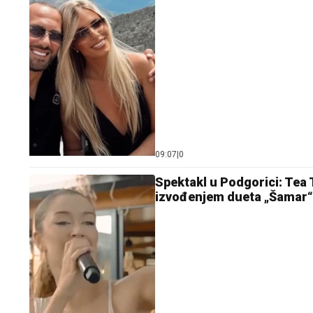
09:07
|
0
Spektakl u Podgorici: Tea 
izvođenjem dueta „Šamar“