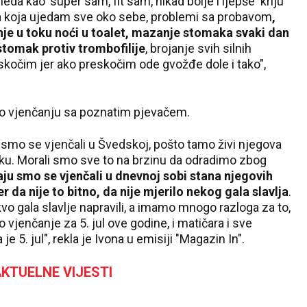
leda kao 'super sam, fit sam, nikad bolje i ljepše' kriju
ja koja ujedam sve oko sebe, problemi sa probavom
,
anje u toku noći u toalet, mazanje stomaka svaki dan
 stomak protiv trombofilije
, brojanje svih silnih
kočim jer ako preskočim ode gvožđe dole i tako",
 o vjenčanju sa poznatim pjevačem.
i smo se vjenčali u Švedskoj, pošto tamo živi njegova
rku. Morali smo sve to na brzinu da odradimo zbog
aju smo se vjenčali u dnevnoj sobi stana njegovih
 da nije to bitno, da nije mjerilo nekog gala slavlja
.
vo gala slavlje napravili, a imamo mnogo razloga za to,
vjenčanje za 5. jul ove godine, i matičara i sve
e 5. jul", rekla je Ivona u emisiji "Magazin In".
KTUELNE VIJESTI