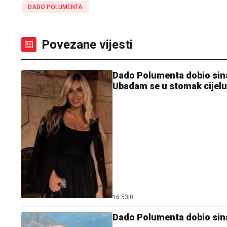
DADO POLUMENTA
Povezane vijesti
Dado Polumenta dobio sina! 
Ubadam se u stomak cijel
16:53
|
0
Dado Polumenta dobio sina