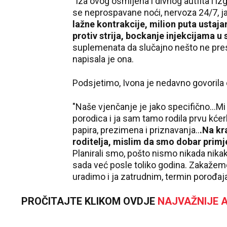
"Iza ovog osmijeha i divnog autfita i izg
se neprospavane noći, nervoza 24/7, 
lažne kontrakcije, milion puta ustaj
protiv strija, bockanje injekcijama u
suplemenata da slučajno nešto ne pres
napisala je ona.
Podsjetimo, Ivona je nedavno govorila
"Naše vjenčanje je jako specifično...M
porodica i ja sam tamo rodila prvu kće
papira, prezimena i priznavanja..
.Na kr
roditelja, mislim da smo dobar primjer
Planirali smo, pošto nismo nikada nikak
sada već posle toliko godina. Zakažemo 
uradimo i ja zatrudnim, termin porođaja j
PROČITAJTE KLIKOM OVDJE
NAJVAŽNIJE A