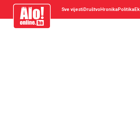
aloonline.ba
Sve vijesti
Društvo
Hronika
Politika
Ek