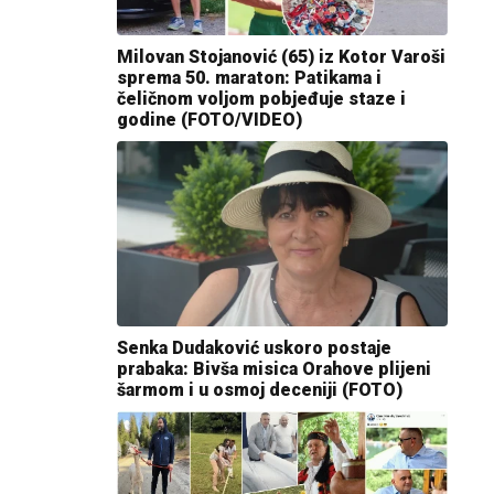
Milovan Stojanović (65) iz Kotor Varoši
sprema 50. maraton: Patikama i
čeličnom voljom pobjeđuje staze i
godine (FOTO/VIDEO)
Senka Dudaković uskoro postaje
prabaka: Bivša misica Orahove plijeni
šarmom i u osmoj deceniji (FOTO)