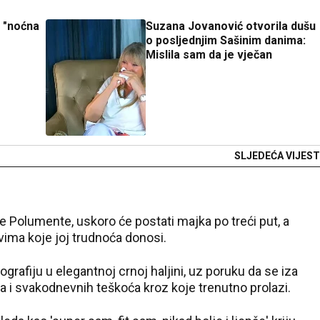
i "noćna
Suzana Jovanović otvorila dušu
o posljednjim Sašinim danima:
Mislila sam da je vječan
SLJEDEĆA VIJEST
 Polumente, uskoro će postati majka po treći put, a
vima koje joj trudnoća donosi.
rafiju u elegantnoj crnoj haljini, uz poruku da se iza
 i svakodnevnih teškoća kroz koje trenutno prolazi.