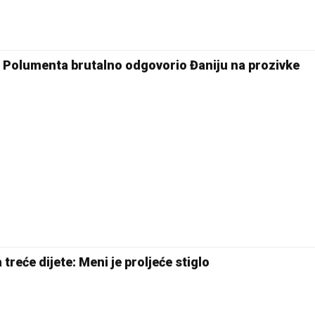
25 °C
Pale
 Polumenta brutalno odgovorio Đaniju na prozivke
reće dijete: Meni je proljeće stiglo