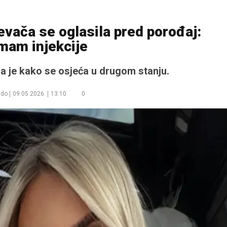
vača se oglasila pred porođaj:
mam injekcije
a je kako se osjeća u drugom stanju.
do
09.05.2026.
13:10
0