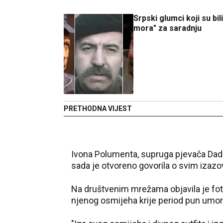
Srpski glumci koji su bil
mora" za saradnju
PRETHODNA VIJEST
Ivona Polumenta, supruga pjevača Dade
sada je otvoreno govorila o svim izazo
Na društvenim mrežama objavila je fotog
njenog osmijeha krije period pun umora