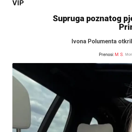
VIP
Supruga poznatog pje
Pri
Ivona Polumenta otkril
Prenosi:
M. S.
Mon