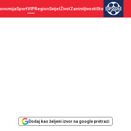
onomija
Sport
VIP
Region
Svijet
Život
Zanimljivosti
Stav
SP2026
Dodaj kao željeni izvor na google pretrazi