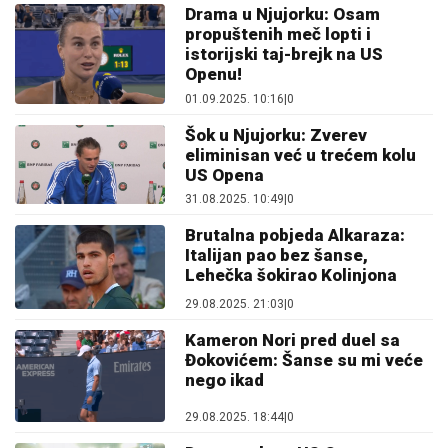
Drama u Njujorku: Osam
propuštenih meč lopti i
istorijski taj-brejk na US
Openu!
01.09.2025. 10:16
|
0
Šok u Njujorku: Zverev
eliminisan već u trećem kolu
US Opena
31.08.2025. 10:49
|
0
Brutalna pobjeda Alkaraza:
Italijan pao bez šanse,
Lehečka šokirao Kolinjona
29.08.2025. 21:03
|
0
Kameron Nori pred duel sa
Đokovićem: Šanse su mi veće
nego ikad
29.08.2025. 18:44
|
0