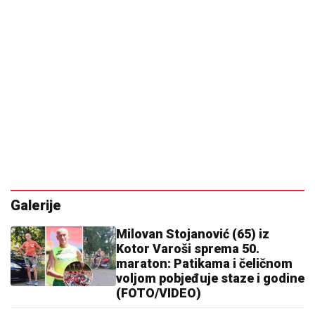
Galerije
Milovan Stojanović (65) iz
Kotor Varoši sprema 50.
maraton: Patikama i čeličnom
voljom pobjeđuje staze i godine
(FOTO/VIDEO)