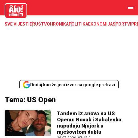
aloonline.b
a
SVE VIJESTI
DRUŠTVO
HRONIKA
POLITIKA
EKONOMIJA
SPORT
VIP
R
Dodaj kao željeni izvor na google pretrazi
Tema: US Open
Tandem iz snova na US
Openu: Novak i Sabalenka
napadaju Njujork u
mješovitom dublu