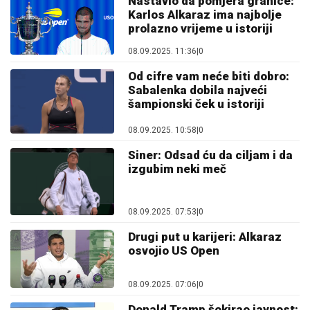
Nastavio da pomjera granice:
Karlos Alkaraz ima najbolje
prolazno vrijeme u istoriji
08.09.2025. 11:36
|
0
Od cifre vam neće biti dobro:
Sabalenka dobila najveći
šampionski ček u istoriji
08.09.2025. 10:58
|
0
Siner: Odsad ću da ciljam i da
izgubim neki meč
08.09.2025. 07:53
|
0
Drugi put u karijeri: Alkaraz
osvojio US Open
08.09.2025. 07:06
|
0
Donald Tramp šokirao javnost: