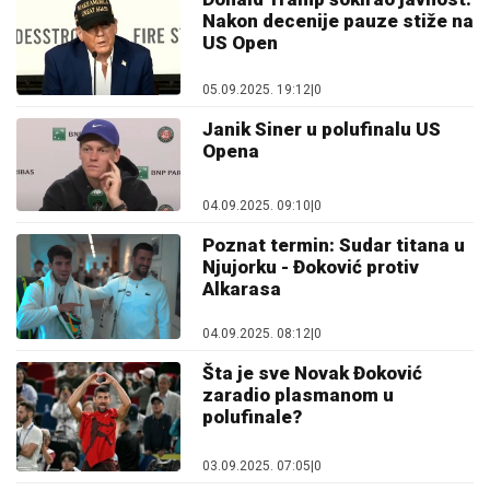
Nakon decenije pauze stiže na
US Open
05.09.2025. 19:12
|
0
Janik Siner u polufinalu US
Opena
04.09.2025. 09:10
|
0
Poznat termin: Sudar titana u
Njujorku - Đoković protiv
Alkarasa
04.09.2025. 08:12
|
0
Šta je sve Novak Đoković
zaradio plasmanom u
polufinale?
03.09.2025. 07:05
|
0