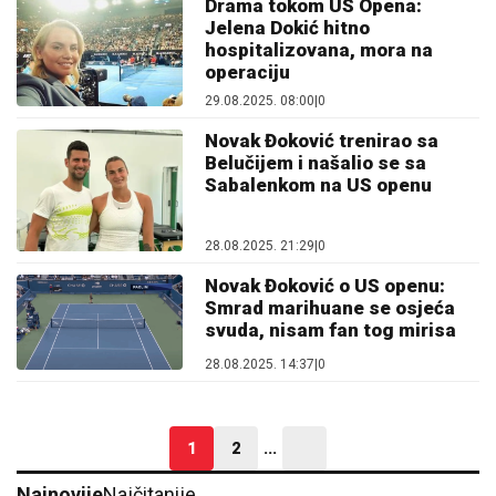
Drama tokom US Opena:
Jelena Dokić hitno
hospitalizovana, mora na
operaciju
29.08.2025. 08:00
|
0
Novak Đoković trenirao sa
Belučijem i našalio se sa
Sabalenkom na US openu
28.08.2025. 21:29
|
0
Novak Đoković o US openu:
Smrad marihuane se osjeća
svuda, nisam fan tog mirisa
28.08.2025. 14:37
|
0
1
2
...
Najnovije
Najčitanije