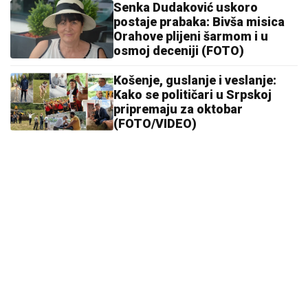
Senka Dudaković uskoro
postaje prabaka: Bivša misica
Orahove plijeni šarmom i u
osmoj deceniji (FOTO)
Košenje, guslanje i veslanje:
Kako se političari u Srpskoj
pripremaju za oktobar
(FOTO/VIDEO)