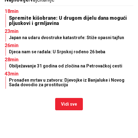
18min
Spremite kišobrane: U drugom dijelu dana mogući
pljuskovi i grmljavina
23min
Japan na udaru dvostruke katastrofe: Stiže opasni tajfun
26min
Djeca nam se rađala: U Srpskoj rođeno 26 beba
28min
Obilježavanje 31 godina od zločina na Petrovačkoj cesti
43min
Pronađen mrtav u zatvoru: Djevojke iz Banjaluke i Novog
Sada dovodio za prostituciju
Vidi sve