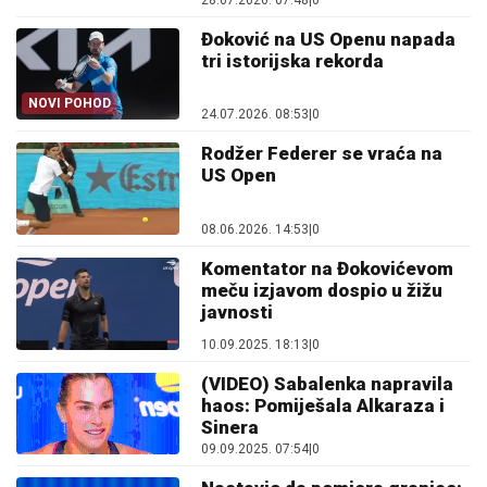
28.07.2026. 07:48
|
0
Đoković na US Openu napada
tri istorijska rekorda
NOVI POHOD
24.07.2026. 08:53
|
0
Rodžer Federer se vraća na
US Open
08.06.2026. 14:53
|
0
Komentator na Đokovićevom
meču izjavom dospio u žižu
javnosti
10.09.2025. 18:13
|
0
(VIDEO) Sabalenka napravila
haos: Pomiješala Alkaraza i
Sinera
09.09.2025. 07:54
|
0