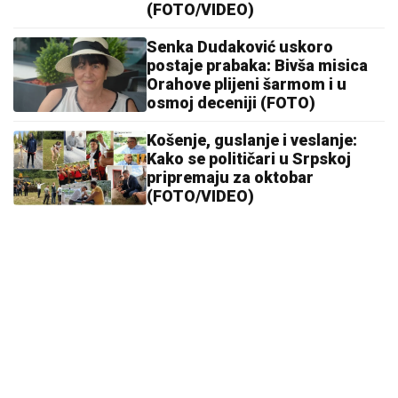
(FOTO/VIDEO)
Senka Dudaković uskoro
postaje prabaka: Bivša misica
Orahove plijeni šarmom i u
osmoj deceniji (FOTO)
Košenje, guslanje i veslanje:
Kako se političari u Srpskoj
pripremaju za oktobar
(FOTO/VIDEO)