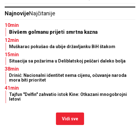
Najnovije
Najčitanije
10min
Bivšem golmanu prijeti smrtna kazna
12min
Muškarac pokušao da ubije državljanku BiH štakom
15min
Situacija sa požarima u Deliblatskoj peščari daleko bolja
38min
Drinić: Nacionalni identitet nema cijenu, očuvanje naroda
mora biti prioritet
41min
Tajfun "Delfin" zahvatio istok Kine: Otkazani mnogobrojni
letovi
Vidi sve