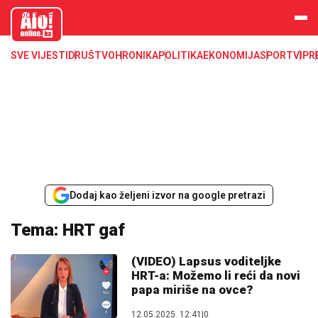
aloonline.b
a
SVE VIJESTI
DRUŠTVO
HRONIKA
POLITIKA
EKONOMIJA
SPORT
VIP
R
Dodaj kao željeni izvor na google pretrazi
Tema: HRT gaf
(VIDEO) Lapsus voditeljke
HRT-a: Možemo li reći da novi
papa miriše na ovce?
12.05.2025. 12:41
|
0