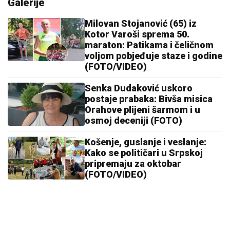
Galerije
Milovan Stojanović (65) iz
Kotor Varoši sprema 50.
maraton: Patikama i čeličnom
voljom pobjeđuje staze i godine
(FOTO/VIDEO)
Senka Dudaković uskoro
postaje prabaka: Bivša misica
Orahove plijeni šarmom i u
osmoj deceniji (FOTO)
Košenje, guslanje i veslanje:
Kako se političari u Srpskoj
pripremaju za oktobar
(FOTO/VIDEO)