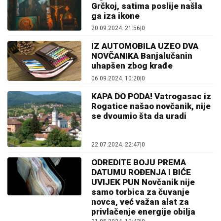
Grčkoj, satima poslije našla
ga iza ikone
20.09.2024. 21:56
|
0
IZ AUTOMOBILA UZEO DVA
NOVČANIKA Banjalučanin
uhapšen zbog krađe
06.09.2024. 10:20
|
0
KAPA DO PODA! Vatrogasac iz
Rogatice našao novčanik, nije
se dvoumio šta da uradi
22.07.2024. 22:47
|
0
ODREDITE BOJU PREMA
DATUMU ROĐENJA I BIĆE
UVIJEK PUN Novčanik nije
samo torbica za čuvanje
novca, već važan alat za
privlačenje energije obilja