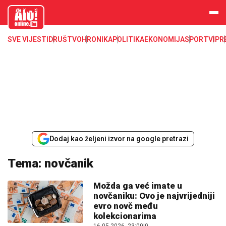
aloonline.b
a
SVE VIJESTI
DRUŠTVO
HRONIKA
POLITIKA
EKONOMIJA
SPORT
VIP
R
Dodaj kao željeni izvor na google pretrazi
Tema: novčanik
Možda ga već imate u
novčaniku: Ovo je najvrijedniji
evro novč među
kolekcionarima