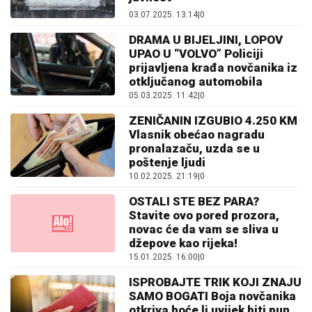
03.07.2025. 13:14
|
0
DRAMA U BIJELJINI, LOPOV
UPAO U “VOLVO” Policiji
prijavljena krađa novčanika iz
otključanog automobila
05.03.2025. 11:42
|
0
ZENIČANIN IZGUBIO 4.250 KM
Vlasnik obećao nagradu
pronalazaču, uzda se u
poštenje ljudi
10.02.2025. 21:19
|
0
OSTALI STE BEZ PARA?
Stavite ovo pored prozora,
novac će da vam se sliva u
džepove kao rijeka!
15.01.2025. 16:00
|
0
ISPROBAJTE TRIK KOJI ZNAJU
SAMO BOGATI Boja novčanika
otkriva hoće li uvijek biti pun