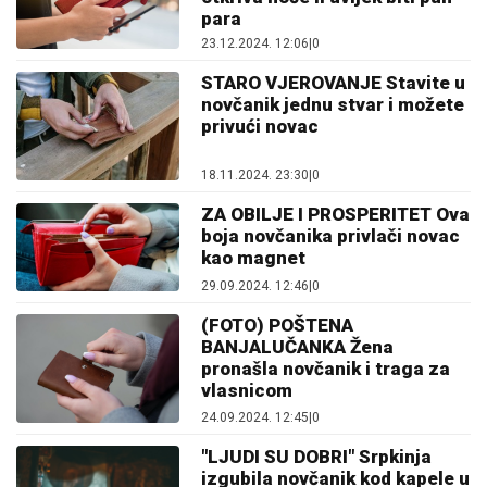
para
23.12.2024. 12:06
|
0
STARO VJEROVANJE Stavite u
novčanik jednu stvar i možete
privući novac
18.11.2024. 23:30
|
0
ZA OBILJE I PROSPERITET Ova
boja novčanika privlači novac
kao magnet
29.09.2024. 12:46
|
0
(FOTO) POŠTENA
BANJALUČANKA Žena
pronašla novčanik i traga za
vlasnicom
24.09.2024. 12:45
|
0
"LJUDI SU DOBRI" Srpkinja
izgubila novčanik kod kapele u