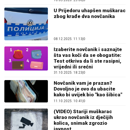
16.05.2026. 23:00
|
0
U Prijedoru uhapšen muškarac
zbog krađe dva novčanika
08.12.2025. 11:13
|
0
Izaberite novčanik i saznajte
šta vas koči da se obogatite:
Test otkriva da li ste rasipni,
vrijedni ili srećni
31.10.2025. 18:23
|
0
Novčanik vam je prazan?
Dovoljno je ovo da ubacite
kako bi uvijek bio "kao šibica"
11.10.2025. 10:41
|
0
(VIDEO) Stariji muškarac
ukrao novčanik iz dječijih
kolica, snimak zgrozio
javnost