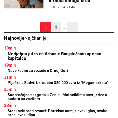
dirnula mnoga srca
03.01.2024. 21:46
|
0
1
2
...
Najnovije
Najčitanije
10min
Nedjeljno jutro na Vrbasu: Banjalučanin upecao
kapitalca
19min
Nove kazne za vozače u Crnoj Gori
31min
Pljačka u Budvi: Ukradeno 320.000 evra iz "Megamarketa"
35min
Saobraćajna nezgoda u Zenici: Motociklista povrijeđen u
sudaru sa vozilom
38min
Stanković pred revanš: Potreban nam je svaki glas, svako
srce, svaki dlan