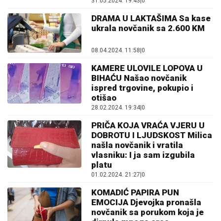
31.05.2024. 19:43
|
0
DRAMA U LAKTAŠIMA Sa kase
ukrala novčanik sa 2.600 KM
08.04.2024. 11:58
|
0
KAMERE ULOVILE LOPOVA U
BIHAĆU Našao novčanik
ispred trgovine, pokupio i
otišao
28.02.2024. 19:34
|
0
PRIČA KOJA VRAĆA VJERU U
DOBROTU I LJUDSKOST Milica
našla novčanik i vratila
vlasniku: I ja sam izgubila
platu
01.02.2024. 21:27
|
0
KOMADIĆ PAPIRA PUN
EMOCIJA Djevojka pronašla
novčanik sa porukom koja je