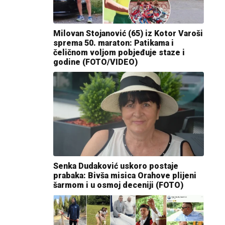
Milovan Stojanović (65) iz Kotor Varoši
sprema 50. maraton: Patikama i
čeličnom voljom pobjeđuje staze i
godine (FOTO/VIDEO)
Senka Dudaković uskoro postaje
prabaka: Bivša misica Orahove plijeni
šarmom i u osmoj deceniji (FOTO)