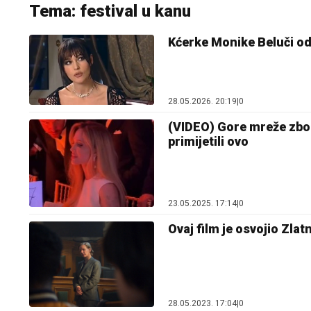
Tema: festival u kanu
Kćerke Monike Beluči od
28.05.2026. 20:19
|
0
(VIDEO) Gore mreže zbog
primijetili ovo
23.05.2025. 17:14
|
0
Ovaj film je osvojio Zla
28.05.2023. 17:04
|
0