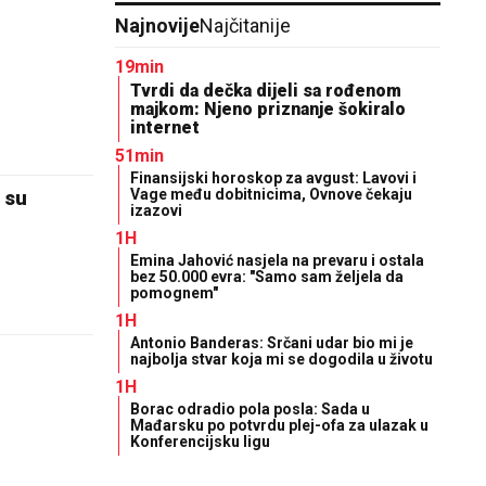
Najnovije
Najčitanije
19min
Tvrdi da dečka dijeli sa rođenom
majkom: Njeno priznanje šokiralo
internet
51min
Finansijski horoskop za avgust: Lavovi i
Vage među dobitnicima, Ovnove čekaju
 su
izazovi
1H
Emina Jahović nasjela na prevaru i ostala
bez 50.000 evra: "Samo sam željela da
pomognem"
1H
Antonio Banderas: Srčani udar bio mi je
najbolja stvar koja mi se dogodila u životu
1H
Borac odradio pola posla: Sada u
Mađarsku po potvrdu plej-ofa za ulazak u
Konferencijsku ligu