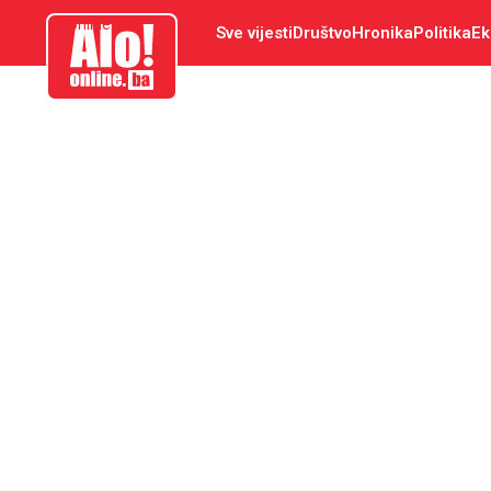
aloonline.ba
Sve vijesti
Društvo
Hronika
Politika
Ek