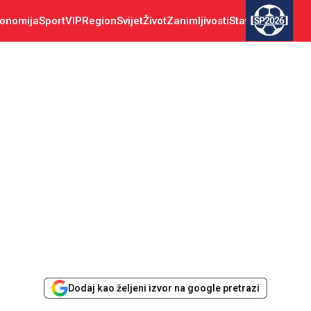
onomija
Sport
VIP
Region
Svijet
Život
Zanimljivosti
Stav
SP2026
Dodaj kao željeni izvor na google pretrazi