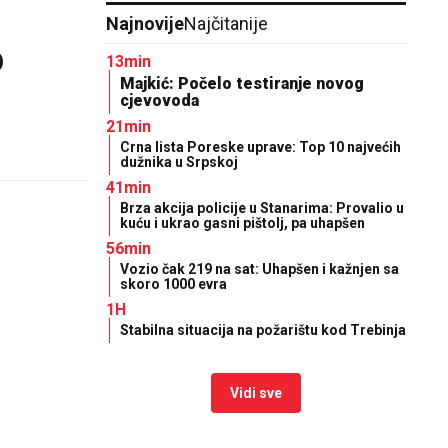
Najnovije
Najčitanije
)
13min
Majkić: Počelo testiranje novog
cjevovoda
21min
Crna lista Poreske uprave: Top 10 najvećih
dužnika u Srpskoj
41min
Brza akcija policije u Stanarima: Provalio u
kuću i ukrao gasni pištolj, pa uhapšen
56min
Vozio čak 219 na sat: Uhapšen i kažnjen sa
skoro 1000 evra
1H
Stabilna situacija na požarištu kod Trebinja
Vidi sve