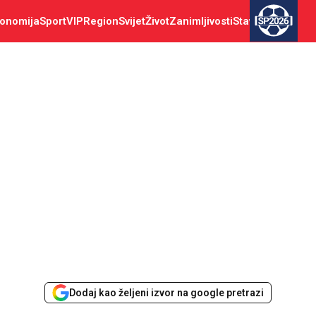
onomija
Sport
VIP
Region
Svijet
Život
Zanimljivosti
Stav
SP2026
Dodaj kao željeni izvor na google pretrazi