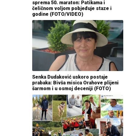
sprema 50. maraton: Patikama i
čeličnom voljom pobjeđuje staze i
godine (FOTO/VIDEO)
Senka Dudaković uskoro postaje
prabaka: Bivša misica Orahove plijeni
šarmom i u osmoj deceniji (FOTO)