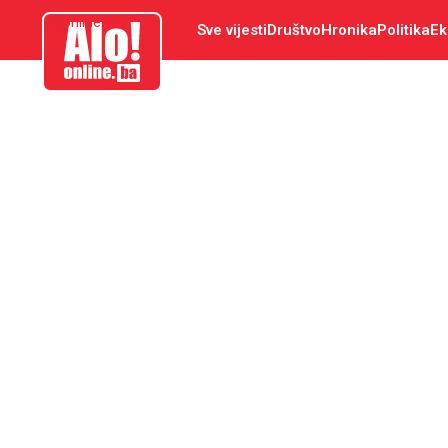
aloonline.ba
Sve vijesti
Društvo
Hronika
Politika
Ek