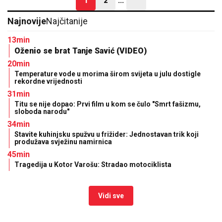
1
2
...
Najnovije
Najčitanije
13min
Oženio se brat Tanje Savić (VIDEO)
20min
Temperature vode u morima širom svijeta u julu dostigle
rekordne vrijednosti
31min
Titu se nije dopao: Prvi film u kom se čulo "Smrt fašizmu,
sloboda narodu"
34min
Stavite kuhinjsku spužvu u frižider: Jednostavan trik koji
produžava svježinu namirnica
45min
Tragedija u Kotor Varošu: Stradao motociklista
Vidi sve