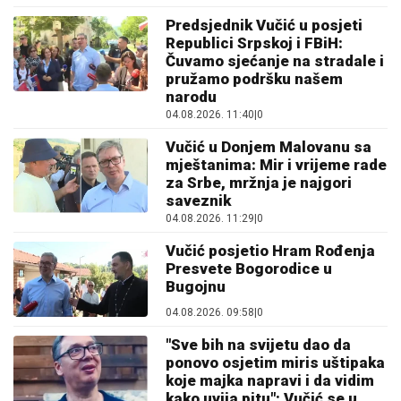
Predsjednik Vučić u posjeti
Republici Srpskoj i FBiH:
Čuvamo sjećanje na stradale i
pružamo podršku našem
narodu
04.08.2026. 11:40
|
0
Vučić u Donjem Malovanu sa
mještanima: Mir i vrijeme rade
za Srbe, mržnja je najgori
saveznik
04.08.2026. 11:29
|
0
Vučić posjetio Hram Rođenja
Presvete Bogorodice u
Bugojnu
04.08.2026. 09:58
|
0
"Sve bih na svijetu dao da
ponovo osjetim miris uštipaka
koje majka napravi i da vidim
kako uvija pitu": Vučić se u