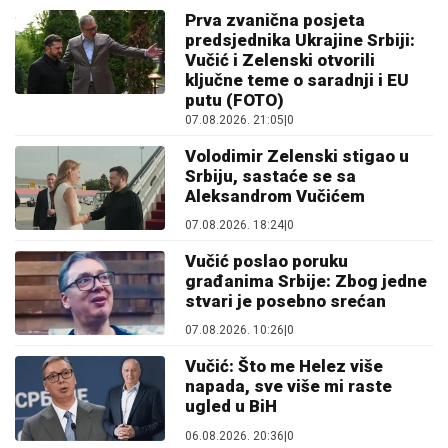
Prva zvanična posjeta
predsjednika Ukrajine Srbiji:
Vučić i Zelenski otvorili
ključne teme o saradnji i EU
putu (FOTO)
07.08.2026. 21:05
|
0
Volodimir Zelenski stigao u
Srbiju, sastaće se sa
Aleksandrom Vučićem
07.08.2026. 18:24
|
0
Vučić poslao poruku
građanima Srbije: Zbog jedne
stvari je posebno srećan
07.08.2026. 10:26
|
0
Vučić: Što me Helez više
napada, sve više mi raste
ugled u BiH
06.08.2026. 20:36
|
0