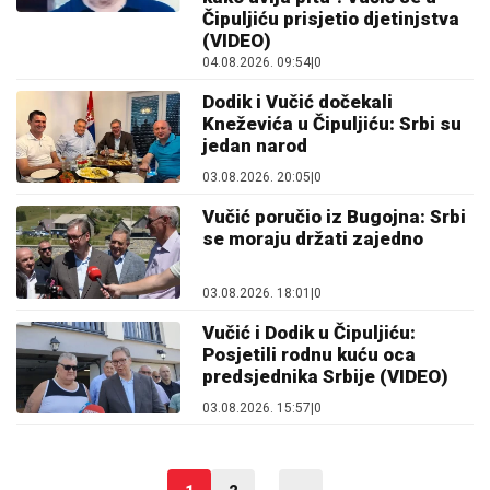
Čipuljiću prisjetio djetinjstva
(VIDEO)
04.08.2026. 09:54
|
0
Dodik i Vučić dočekali
Kneževića u Čipuljiću: Srbi su
jedan narod
03.08.2026. 20:05
|
0
Vučić poručio iz Bugojna: Srbi
se moraju držati zajedno
03.08.2026. 18:01
|
0
Vučić i Dodik u Čipuljiću:
Posjetili rodnu kuću oca
predsjednika Srbije (VIDEO)
03.08.2026. 15:57
|
0