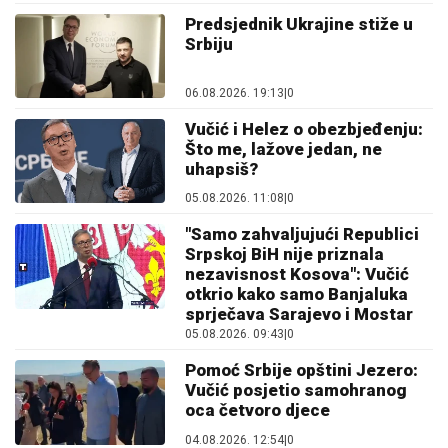
Predsjednik Ukrajine stiže u
Srbiju
06.08.2026. 19:13
|
0
Vučić i Helez o obezbjeđenju:
Što me, lažove jedan, ne
uhapsiš?
05.08.2026. 11:08
|
0
"Samo zahvaljujući Republici
Srpskoj BiH nije priznala
nezavisnost Kosova": Vučić
otkrio kako samo Banjaluka
sprječava Sarajevo i Mostar
05.08.2026. 09:43
|
0
Pomoć Srbije opštini Jezero:
Vučić posjetio samohranog
oca četvoro djece
04.08.2026. 12:54
|
0