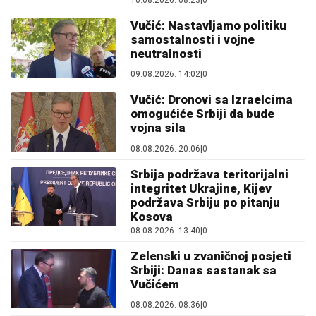
10.08.2026. 08:23
|
0
Vučić: Nastavljamo politiku
samostalnosti i vojne
neutralnosti
09.08.2026. 14:02
|
0
Vučić: Dronovi sa Izraelcima
omogućiće Srbiji da bude
vojna sila
08.08.2026. 20:06
|
0
Srbija podržava teritorijalni
integritet Ukrajine, Kijev
podržava Srbiju po pitanju
Kosova
08.08.2026. 13:40
|
0
Zelenski u zvaničnoj posjeti
Srbiji: Danas sastanak sa
Vučićem
08.08.2026. 08:36
|
0