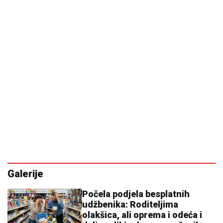
Galerije
Počela podjela besplatnih
udžbenika: Roditeljima
olakšica, ali oprema i odeća i