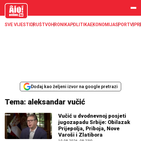
aloonline.b
a
SVE VIJESTI
DRUŠTVO
HRONIKA
POLITIKA
EKONOMIJA
SPORT
VIP
R
Dodaj kao željeni izvor na google pretrazi
Tema: aleksandar vučić
Vučić u dvodnevnoj posjeti
jugozapadu Srbije: Obilazak
Prijepolja, Priboja, Nove
Varoši i Zlatibora