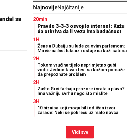
Najnovije
Najčitanije
kandal sa
20min
Pravilo 3-3-3 osvojilo internet: Kažu
da otkriva da li veza ima budućnost
1H
Žene u Dubaiju su lude za ovim parfemom:
Miriše na čist luksuz i ostaje na koži satima
2H
Tokom vrućina tijelo neprimjetno gubi
vodu: Jednostavan test sa kožom pomaže
da prepoznate problem
2H
Zašto Grci farbaju prozore i vrata u plavo?
Ima važniju svrhu nego što mislite
3H
10 biznisa koji mogu biti odličan izvor
zarade: Neki se pokreću uz malo novca
Vidi sve