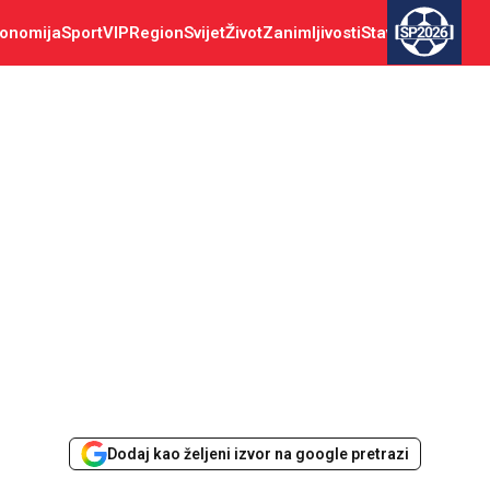
onomija
Sport
VIP
Region
Svijet
Život
Zanimljivosti
Stav
SP2026
Dodaj kao željeni izvor na google pretrazi