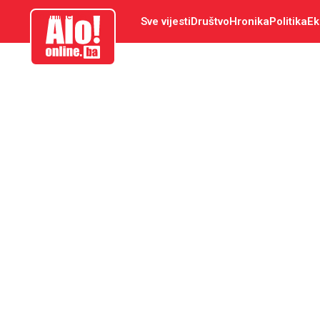
aloonline.ba
Sve vijesti
Društvo
Hronika
Politika
Ek