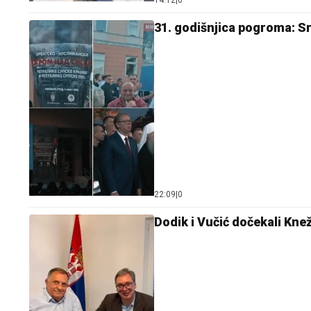
14:12
|
0
31. godišnjica pogroma: Srp
22:09
|
0
Dodik i Vučić dočekali Knež