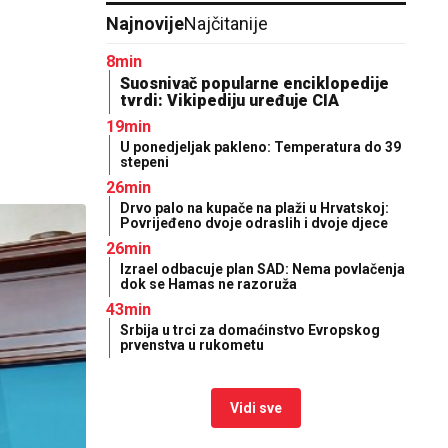
Najnovije
Najčitanije
8min
Suosnivač popularne enciklopedije
tvrdi: Vikipediju uređuje CIA
19min
U ponedjeljak pakleno: Temperatura do 39
stepeni
26min
Drvo palo na kupače na plaži u Hrvatskoj:
Povrijeđeno dvoje odraslih i dvoje djece
26min
Izrael odbacuje plan SAD: Nema povlačenja
dok se Hamas ne razoruža
43min
Srbija u trci za domaćinstvo Evropskog
prvenstva u rukometu
Vidi sve