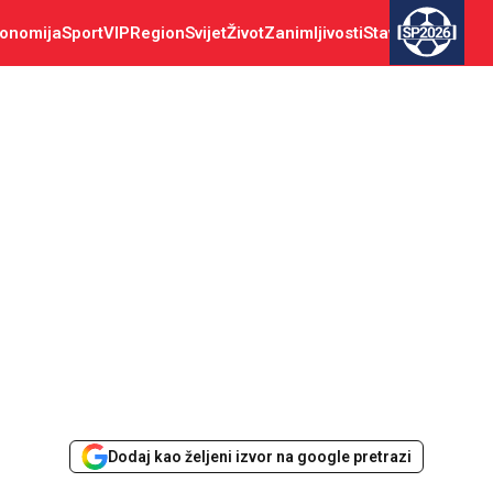
onomija
Sport
VIP
Region
Svijet
Život
Zanimljivosti
Stav
SP2026
Dodaj kao željeni izvor na google pretrazi