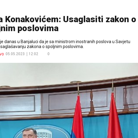
a Konakovićem: Usaglasiti zakon o
jnim poslovima
je danas u Banjaluci da je sa ministrom inostranih poslova u Savjetu
aglašavanju zakona o spoljnim poslovima.
vo
05.05.2023.
12:02
0