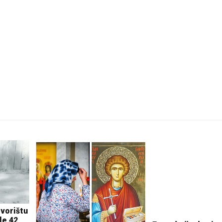
Pale
dvorištu
Evo u kojim banjam
le 42
vaučer od 10.000 d