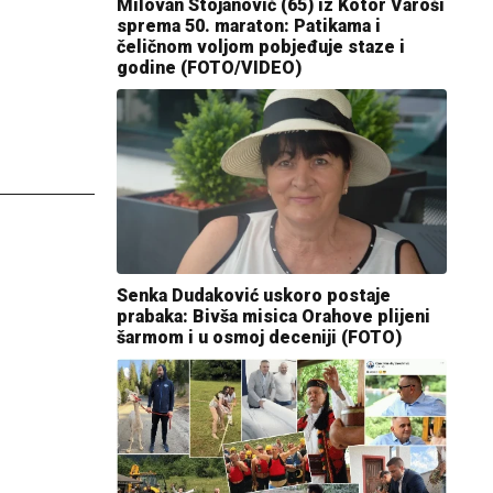
Milovan Stojanović (65) iz Kotor Varoši
sprema 50. maraton: Patikama i
čeličnom voljom pobjeđuje staze i
godine (FOTO/VIDEO)
Senka Dudaković uskoro postaje
prabaka: Bivša misica Orahove plijeni
šarmom i u osmoj deceniji (FOTO)