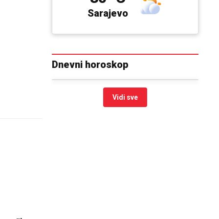
Sarajevo
Dnevni horoskop
Vidi sve
a važi
inara -