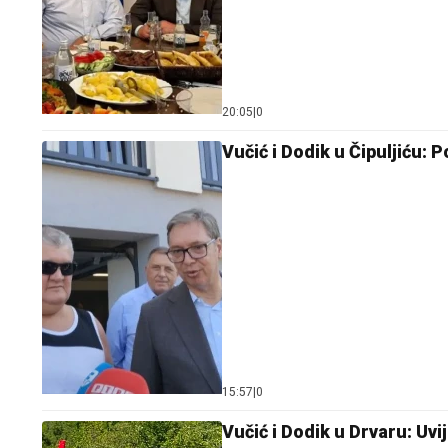
20:05
|
0
Vučić i Dodik u Čipuljiću: 
15:57
|
0
Vučić i Dodik u Drvaru: Uv