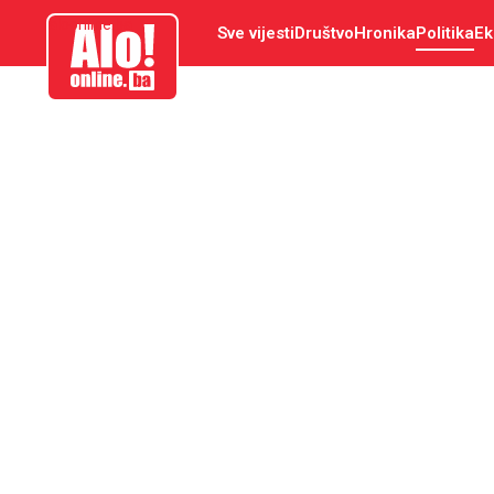
aloonline.ba
Sve vijesti
Društvo
Hronika
Politika
Ek