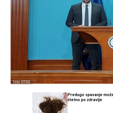
foto: RTRS
Predugo spavanje može 
štetno po zdravlje