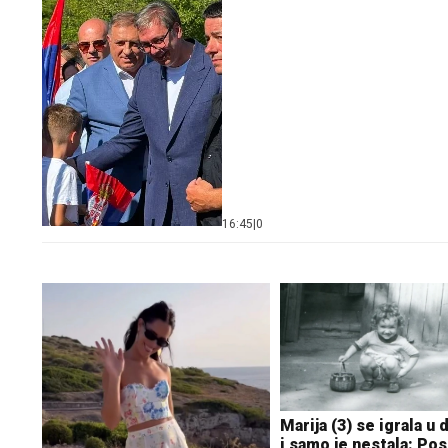
16:45
|
0
Marija (3) se igrala u 
i samo je nestala: Pos