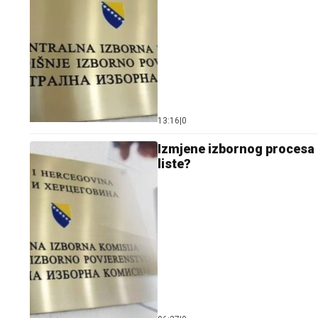
13:16
|
0
Izmjene izbornog procesa u
liste?