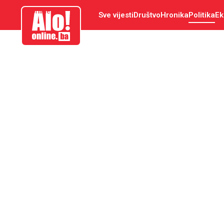
aloonline.ba
Sve vijesti
Društvo
Hronika
Politika
Ek