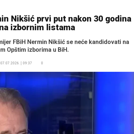
n Nikšić prvi put nakon 30 godina
 na izbornim listama
mijer FBiH Nermin Nikšić se neće kandidovati na
im Opštim izborima u BiH.
07.07.2026.
09:37
0