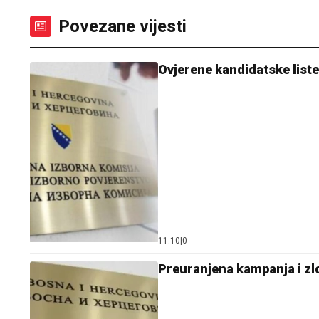
Povezane vijesti
Ovjerene kandidatske list
11:10
|
0
Preuranjena kampanja i zl