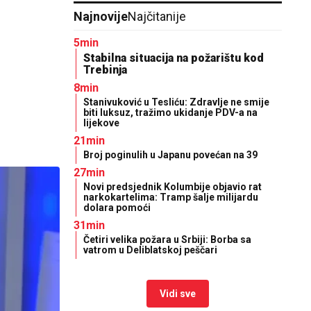
Najnovije
Najčitanije
5min
Stabilna situacija na požarištu kod
Trebinja
8min
Stanivuković u Tesliću: Zdravlje ne smije
biti luksuz, tražimo ukidanje PDV-a na
lijekove
21min
Broj poginulih u Japanu povećan na 39
27min
Novi predsjednik Kolumbije objavio rat
narkokartelima: Tramp šalje milijardu
dolara pomoći
31min
Četiri velika požara u Srbiji: Borba sa
vatrom u Deliblatskoj peščari
Vidi sve