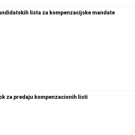
22 °C
Pale
kandidatskih lista za kompenzacijske mandate
e rok za predaju kompenzacionih listi