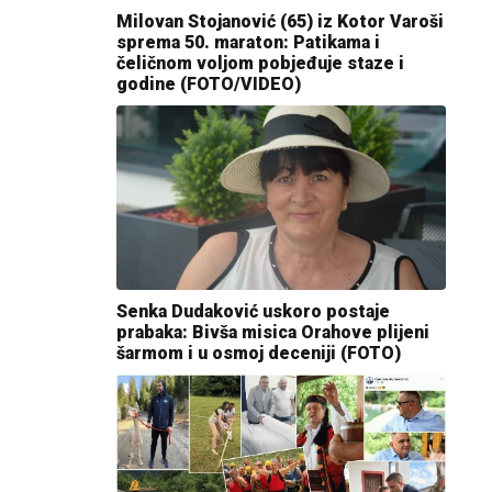
Milovan Stojanović (65) iz Kotor Varoši
sprema 50. maraton: Patikama i
čeličnom voljom pobjeđuje staze i
godine (FOTO/VIDEO)
Senka Dudaković uskoro postaje
prabaka: Bivša misica Orahove plijeni
šarmom i u osmoj deceniji (FOTO)