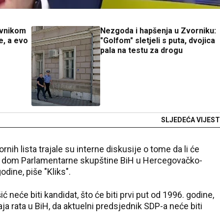
ovnikom
Nezgoda i hapšenja u Zvorniku:
e, a evo
"Golfom" sletjeli s puta, dvojica
pala na testu za drogu
SLJEDEĆA VIJEST
nih lista trajale su interne diskusije o tome da li će
čki dom Parlamentarne skupštine BiH u Hercegovačko-
odine, piše "Kliks".
ć neće biti kandidat, što će biti prvi put od 1996. godine,
a rata u BiH, da aktuelni predsjednik SDP-a neće biti