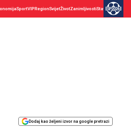
onomija
Sport
VIP
Region
Svijet
Život
Zanimljivosti
Stav
SP2026
Dodaj kao željeni izvor na google pretrazi