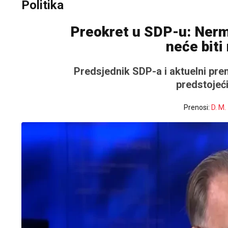
Politika
Preokret u SDP-u: Nermi
neće biti
Predsjednik SDP-a i aktuelni pre
predstojeć
Prenosi:
D. M.