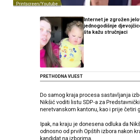
Printscreen/Youtube
Internet je zgrožen jel
jednogodišnje djevojčic
šta kažu stručnjaci
PRETHODNA VIJEST
Do samog kraja procesa sastavljanja izbor
Nikšić voditi listu SDP-a za Predstavni
neretvanskom kantonu, kao i prije četiri g
Ipak, na kraju je donesena odluka da Nikši
odnosno od prvih Opštih izbora nakon kraj
kandidat na izborima.