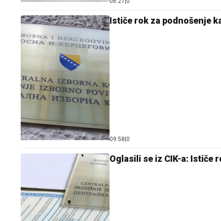
06:27
|
0
Ističe rok za podnošenje 
09:58
|
0
Oglasili se iz CIK-a: Istič