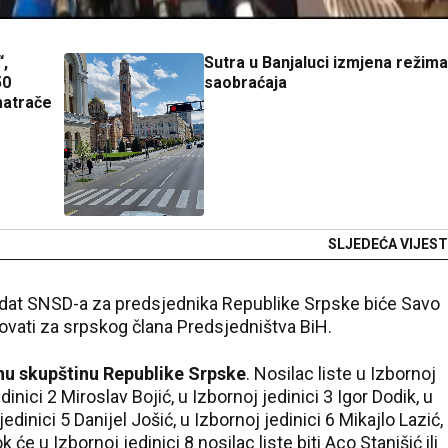
“,
Sutra u Banjaluci izmjena režima
50
saobraćaja
matrače
SLJEDEĆA VIJEST
idat SNSD-a za predsjednika Republike Srpske biće Savo
dovati za srpskog člana Predsjedništva BiH.
nu skupštinu Republike Srpske
. Nosilac liste u Izbornoj
dinici 2 Miroslav Bojić, u Izbornoj jedinici 3 Igor Dodik, u
jedinici 5 Danijel Jošić, u Izbornoj jedinici 6 Mikajlo Lazić,
 će u Izbornoj jedinici 8 nosilac liste biti Aco Stanišić ili