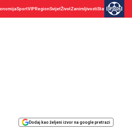
onomija
Sport
VIP
Region
Svijet
Život
Zanimljivosti
Stav
SP2026
Dodaj kao željeni izvor na google pretrazi