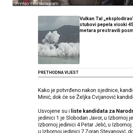
Printscreen/Instagram
Vulkan Tal „eksplodirao
stubovi pepela visoki 4
metara prestravili pos
PRETHODNA VIJEST
Kako je potvrđeno nakon sjednice, kand
Minić, dok će se Željka Cvijanović kandi
Usvojene su i
liste kandidata za Narod
jedinici 1 je Slobodan Javor, u Izbornoj je
Izbornoj jedinici 4 Petar Jelić, u Izbornoj 
u Izbornoj jedinici 7 Zoran Stevanović, dok