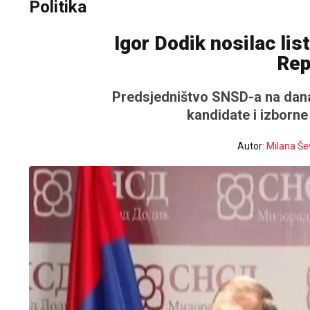
Politika
Igor Dodik nosilac li
Rep
Predsjedništvo SNSD-a na današn
kandidate i izborne
Autor:
Milana Še