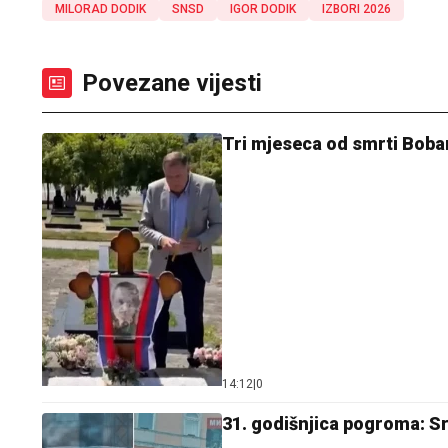
MILORAD DODIK
SNSD
IGOR DODIK
IZBORI 2026
Povezane vijesti
Tri mjeseca od smrti Boba
14:12
|
0
31. godišnjica pogroma: Srp