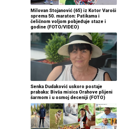
Milovan Stojanović (65) iz Kotor Varoši
sprema 50. maraton: Patikama i
čeličnom voljom pobjeđuje staze i
godine (FOTO/VIDEO)
Senka Dudaković uskoro postaje
prabaka: Bivša misica Orahove plijeni
šarmom i u osmoj deceniji (FOTO)