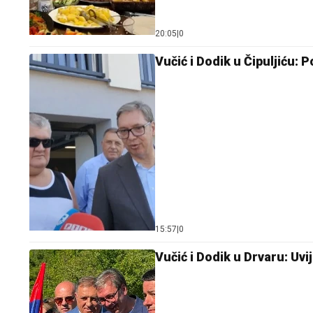
20:05
|
0
Vučić i Dodik u Čipuljiću: 
15:57
|
0
Vučić i Dodik u Drvaru: Uv