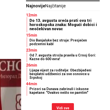
Najnovije
Najčitanije
12min
Do 13. avgusta sreća prati ova tri
horoskopska znaka: Mogući dobici i
neočekivan novac
15min
Dio Banjaluke bez struje: Presječen
podzemni kabl
23min
Od 7. avgusta stroža pravila u Crnoj Gori:
Kazne do 600 evra!
26min
Lijepa vijest za roditelje: Obezbijeđeni
besplatni udžbenici za sve osnovce u
Srpskoj
44min
Prizori sa Dunava zabrinuli i iskusne
kapetane: "Ovakvo nešto ne pamtim"
Vidi sve