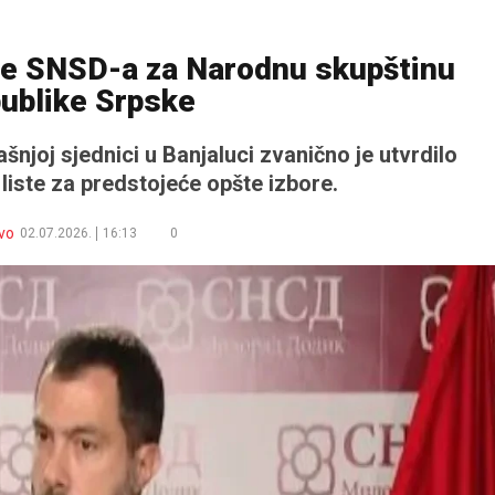
ste SNSD-a za Narodnu skupštinu
ublike Srpske
joj sjednici u Banjaluci zvanično je utvrdilo
 liste za predstojeće opšte izbore.
vo
02.07.2026.
16:13
0