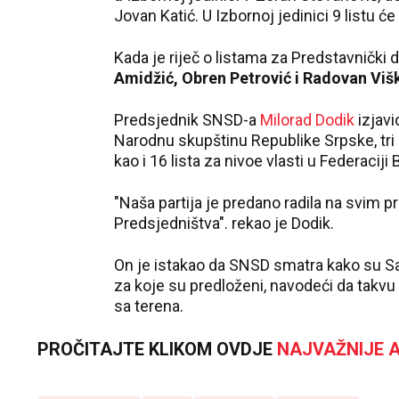
Jovan Katić. U Izbornoj jedinici 9 listu će
Kada je riječ o listama za Predstavnički
Amidžić, Obren Petrović i Radovan Viš
Predsjednik SNSD-a
Milorad Dodik
izjavi
Narodnu skupštinu Republike Srpske, tri
kao i 16 lista za nivoe vlasti u Federaciji 
"Naša partija je predano radila na svim 
Predsjedništva". rekao je Dodik.
On je istakao da SNSD smatra kako su Savo
za koje su predloženi, navodeći da takvu 
sa terena.
PROČITAJTE KLIKOM OVDJE
NAJVAŽNIJE A