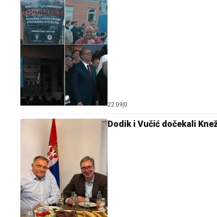
22:09
|
0
Dodik i Vučić dočekali Knež