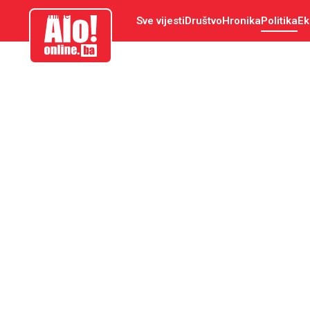
aloonline.ba
Sve vijesti
Društvo
Hronika
Politika
Ek