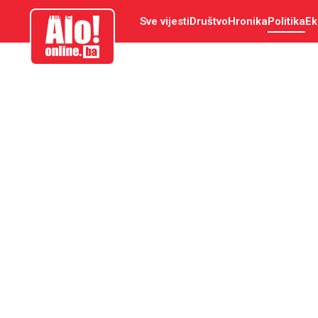
aloonline.ba
Sve vijesti
Društvo
Hronika
Politika
Ek