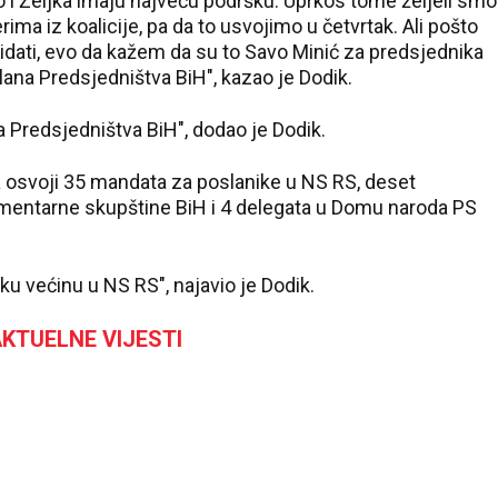
o i Željka imaju najveću podršku. Uprkos tome željeli smo
a iz koalicije, pa da to usvojimo u četvrtak. Ali pošto
idati, evo da kažem da su to Savo Minić za predsjednika
lana Predsjedništva BiH", kazao je Dodik.
a Predsjedništva BiH", dodao je Dodik.
a osvoji 35 mandata za poslanike u NS RS, deset
entarne skupštine BiH i 4 delegata u Domu naroda PS
u većinu u NS RS", najavio je Dodik.
KTUELNE VIJESTI