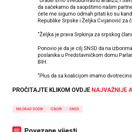
"Uradili smo sveobuhvatnu analizu, i Sav
da sačekamo da saopštimo našim partnerim
ćete me sigurno odmah pitati ko su kand
Republike Srpske i Željka Cvijanović za č
"Željka je prava Srpkinja za srpskog član
Ponovio je da je cilj SNSD da na izborim
poslanika u Predstavničkom domu Parlam
BIH.
"Plus da sa koalicijom imamo dvotrecinsk
PROČITAJTE KLIKOM OVDJE
NAJVAŽNIJE A
MILORAD DODIK
IZBORI
SNSD
Povezane vijesti