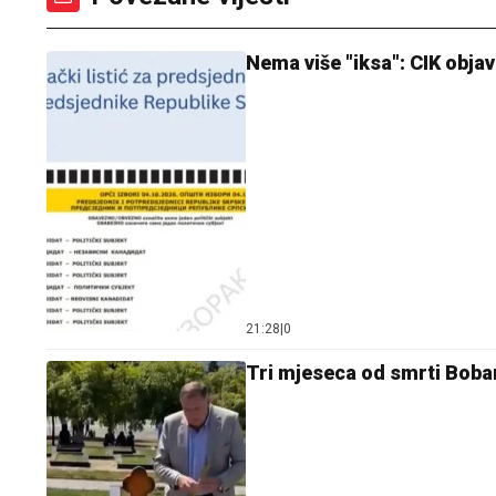
Nema više "iksa": CIK objav
21:28
|
0
Tri mjeseca od smrti Boba