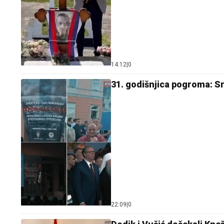
14:12
|
0
31. godišnjica pogroma: Srp
22:09
|
0