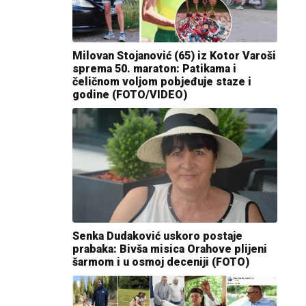
Milovan Stojanović (65) iz Kotor Varoši
sprema 50. maraton: Patikama i
čeličnom voljom pobjeđuje staze i
godine (FOTO/VIDEO)
Senka Dudaković uskoro postaje
prabaka: Bivša misica Orahove plijeni
šarmom i u osmoj deceniji (FOTO)