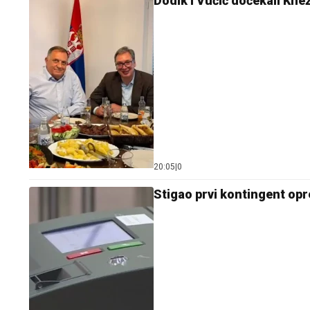
Dodik i Vučić dočekali Knež
20:05
|
0
Stigao prvi kontingent opr