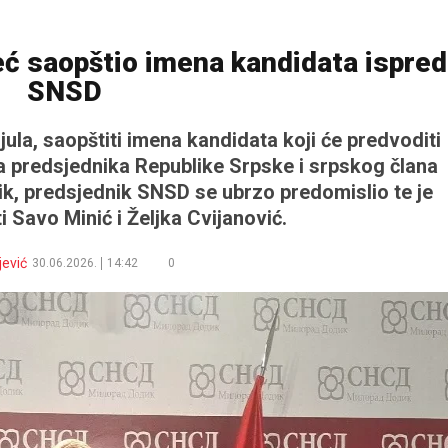
eć saopštio imena kandidata ispred
SNSD
 jula, saopštiti imena kandidata koji će predvoditi
 za predsjednika Republike Srpske i srpskog člana
k, predsjednik SNSD se ubrzo predomislio te je
ti Savo Minić i Željka Cvijanović.
jević
30.06.2026.
14:42
0