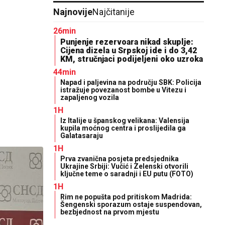
Najnovije
Najčitanije
26min
Punjenje rezervoara nikad skuplje:
Cijena dizela u Srpskoj ide i do 3,42
KM, stručnjaci podijeljeni oko uzroka
44min
Napad i paljevina na području SBK: Policija
istražuje povezanost bombe u Vitezu i
zapaljenog vozila
1H
Iz Italije u španskog velikana: Valensija
kupila moćnog centra i proslijedila ga
Galatasaraju
1H
Prva zvanična posjeta predsjednika
Ukrajine Srbiji: Vučić i Zelenski otvorili
ključne teme o saradnji i EU putu (FOTO)
1H
Rim ne popušta pod pritiskom Madrida:
Šengenski sporazum ostaje suspendovan,
bezbjednost na prvom mjestu