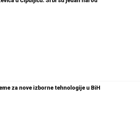
evića u Čipuljiću: Srbi su jedan narod
20 °C
Pale
eme za nove izborne tehnologije u BiH