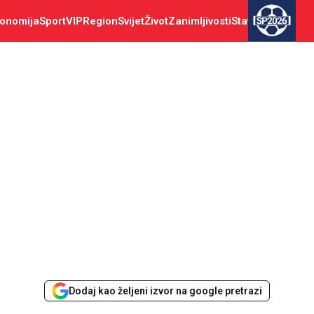
onomija
Sport
VIP
Region
Svijet
Život
Zanimljivosti
Stav
SP2026
Dodaj kao željeni izvor na google pretrazi