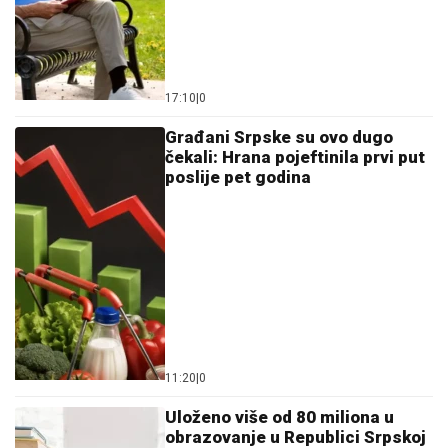
17:10
|
0
Građani Srpske su ovo dugo
čekali: Hrana pojeftinila prvi put
poslije pet godina
11:20
|
0
Uloženo više od 80 miliona u
obrazovanje u Republici Srpskoj