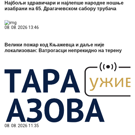
Велики пожар код Књажевца и даље није
локализован: Ватрогасци непрекидно на терену
08. 08. 2026 11:35
Патријарх Порфирије примио децу из кампа
"Србија те зове"