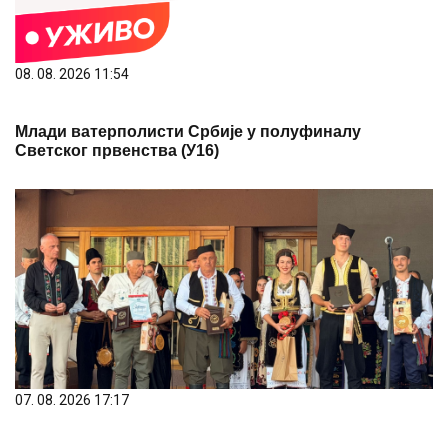
Млади ватерполисти Србије у полуфиналу
Светског првенства (У16)
07. 08. 2026 17:17
Најбољи здравичари и најлепше народне ношње
изабрани на 65. Драгачевском сабору трубача
08. 08. 2026 13:46