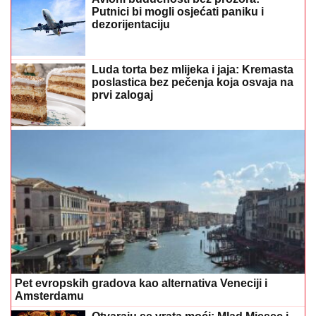
poslastica bez pečenja koja osvaja na
prvi zalogaj
Pet evropskih gradova kao alternativa Veneciji i
Amsterdamu
Otvaraju se vrata moći: Mlad Mjesec i
pomrčina Sunca u Lavu donose val
sreće OVIM znakovima
Netflixova teen drama vraća se sa