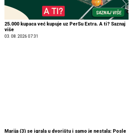
25.000 kupaca već kupuje uz PerSu Extra. A ti? Saznaj
više
03. 08. 2026 07:31
Marija (3) se igrala u dvorištu i samo je nestala: Posle
42 godine otac je pronašao, zanemeo je kada je saznao
gde je bila