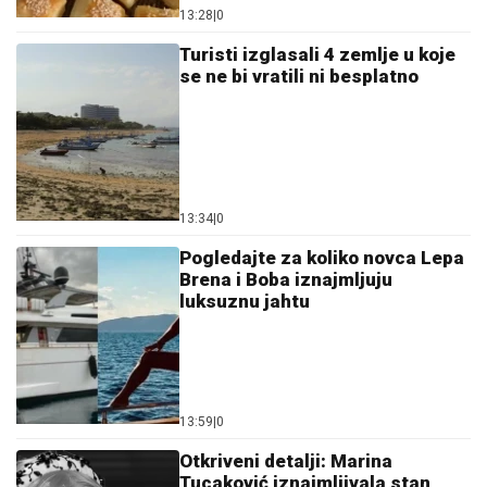
13:34
|
0
Pogledajte za koliko novca Lepa
Brena i Boba iznajmljuju
luksuznu jahtu
13:59
|
0
Otkriveni detalji: Marina
Tucaković iznajmljivala stan
gdje je čuvala stvari vrijedne
milion evra