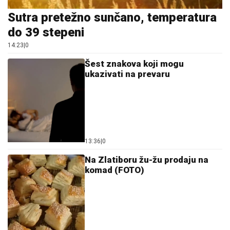
Šest znakova koji mogu
ukazivati na prevaru
13:36
|
0
Na Zlatiboru žu-žu prodaju na
komad (FOTO)
13:28
|
0
Turisti izglasali 4 zemlje u koje
se ne bi vratili ni besplatno