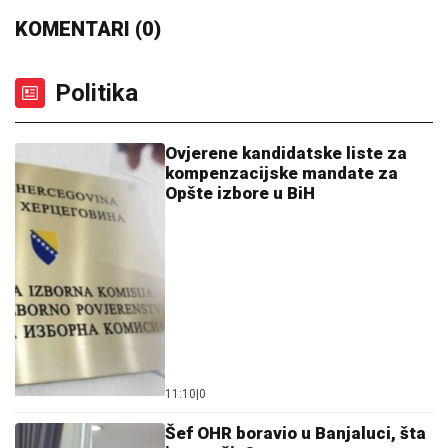
Ovjerene kandidatske liste za
kompenzacijske mandate za
Opšte izbore u BiH
11:10
|
0
Šef OHR boravio u Banjaluci, šta
je poručio?