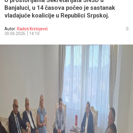
U prostorijama Sekretarijata SNSD u
Banjaluci, u 14 časova počeo je sastanak
vladajuće koalicije u Republici Srpskoj.
Autor:
Radoš Krstojević
0
30.06.2026.
14:10