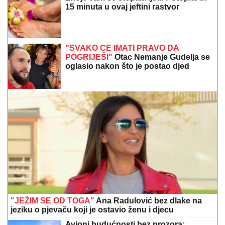
POGRIJEŠI"
Otac Nemanje Gudelja se
oglasio nakon što je postao djed
"JEŽIM SE OD TOGA"
Ana Radulović bez dlake na
jeziku o pjevaču koji je ostavio ženu i djecu
Avioni budućnosti bez prozora:
Putnici bi mogli osjećati paniku i
dezorijentaciju
Luda torta bez mlijeka i jaja: Kremasta