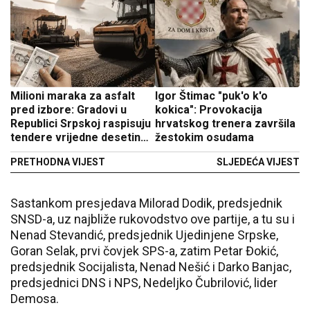
Milioni maraka za asfalt
Igor Štimac "puk'o k'o
pred izbore: Gradovi u
kokica": Provokacija
Republici Srpskoj raspisuju
hrvatskog trenera završila
tendere vrijedne desetine
žestokim osudama
miliona KM
PRETHODNA VIJEST
SLJEDEĆA VIJEST
Sastankom presjedava Milorad Dodik, predsjednik
SNSD-a, uz najbliže rukovodstvo ove partije, a tu su i
Nenad Stevandić, predsjednik Ujedinjene Srpske,
Goran Selak, prvi čovjek SPS-a, zatim Petar Đokić,
predsjednik Socijalista, Nenad Nešić i Darko Banjac,
predsjednici DNS i NPS, Nedeljko Čubrilović, lider
Demosa.