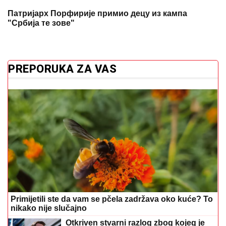
PREPORUKA ZA VAS
Primijetili ste da vam se pčela zadržava oko kuće? To
nikako nije slučajno
Otkriven stvarni razlog zbog kojeg je
bivša zaručnica Luke Dončića povukla
tužbu za alimentaciju
Veliko slavlje u domu Elme Sinanović: