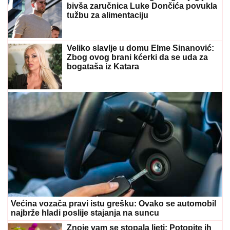
Zbog ovog brani kćerki da se uda za
bogataša iz Katara
Većina vozača pravi istu grešku: Ovako se automobil
najbrže hladi poslije stajanja na suncu
Znoje vam se stopala ljeti: Potopite ih
15 minuta u ovaj jeftini rastvor
"SVAKO ĆE IMATI PRAVO DA