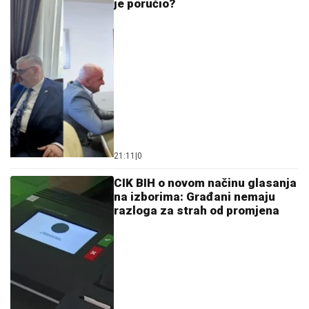
21:11
|
0
CIK BIH o novom načinu glasanja
na izborima: Građani nemaju
razloga za strah od promjena
20:03
|
0
Političari pred izbore dijele