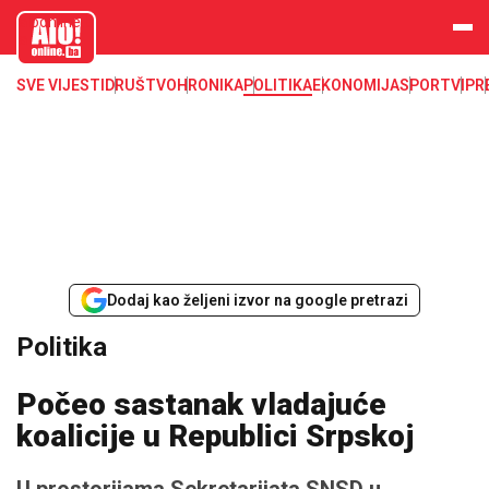
aloonline.b
a
SVE VIJESTI
DRUŠTVO
HRONIKA
POLITIKA
EKONOMIJA
SPORT
VIP
R
Dodaj kao željeni izvor na google pretrazi
Politika
Počeo sastanak vladajuće
koalicije u Republici Srpskoj