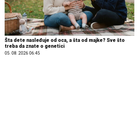
Šta dete nasleđuje od oca, a šta od majke? Sve što
treba da znate o genetici
05. 08. 2026 06:45
Evo u kojim banjama važi vaučer od 10.000 dinara -
kompletan spisak destinacija u Srbiji
06. 08. 2026 07:08