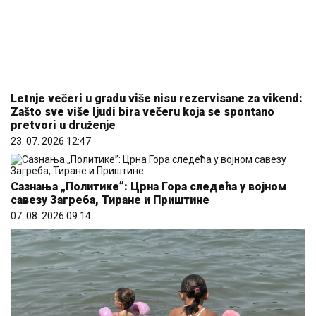
Letnje večeri u gradu više nisu rezervisane za vikend:
Zašto sve više ljudi bira večeru koja se spontano
pretvori u druženje
23. 07. 2026 12:47
Сазнања „Политике”: Црна Гора следећа у војном
савезу Загреба, Тиране и Приштине
07. 08. 2026 09:14