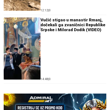
12:12
|
0
Vučić stigao u manastir Rmanj,
dočekali ga zvaničnici Republike
Srpske i Milorad Dodik (VIDEO)
14:48
|
0