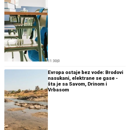
11:30
|
0
Evropa ostaje bez vode: Brodovi
nasukani, elektrane se gase -
šta je sa Savom, Drinom i
Vrbasom