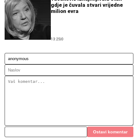
13:25
|
0
Ostavi komentar
KOMENTARI (0)
Politika