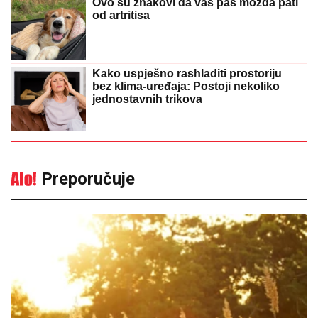
bez klima-uređaja: Postoji nekoliko
jednostavnih trikova
Preporučuje
Sutra pretežno sunčano, temperatura
do 39 stepeni
14:23
|
0