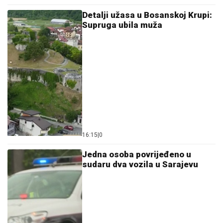
Detalji užasa u Bosanskoj Krupi:
Supruga ubila muža
16:15
|
0
Јedna osoba povrijeđeno u
sudaru dva vozila u Sarajevu