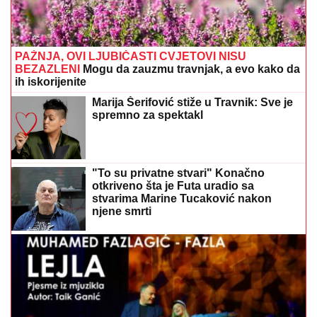
PAŽNJA, OVI LJUBIČASTI CVJETOVI NISU
BEZAZLENI
Mogu da zauzmu travnjak, a evo kako da
ih iskorijenite
Marija Šerifović stiže u Travnik: Sve je
spremno za spektakl
"To su privatne stvari" Konačno
otkriveno šta je Futa uradio sa
stvarima Marine Tucaković nakon
njene smrti