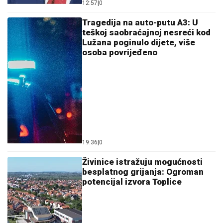
12:57
|
0
Tragedija na auto-putu A3: U
teškoj saobraćajnoj nesreći kod
Lužana poginulo dijete, više
osoba povrijeđeno
19:36
|
0
Živinice istražuju mogućnosti
besplatnog grijanja: Ogroman
potencijal izvora Toplice