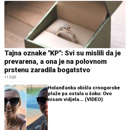
Tajna oznake "KP": Svi su mislili da je
prevarena, a ona je na polovnom
prstenu zaradila bogatstvo
11:52
|
0
Holanđanka obišla crnogorske
plaže pa ostala u šoku: Ovo
nisam vidjela... (VIDEO)