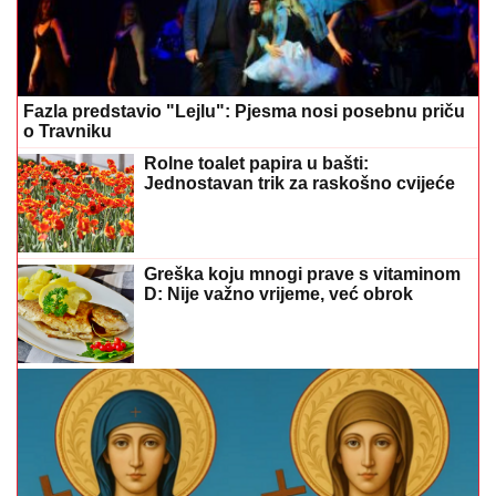
Fazla predstavio "Lejlu": Pjesma nosi posebnu priču
o Travniku
Rolne toalet papira u bašti:
Jednostavan trik za raskošno cvijeće
Greška koju mnogi prave s vitaminom
D: Nije važno vrijeme, već obrok