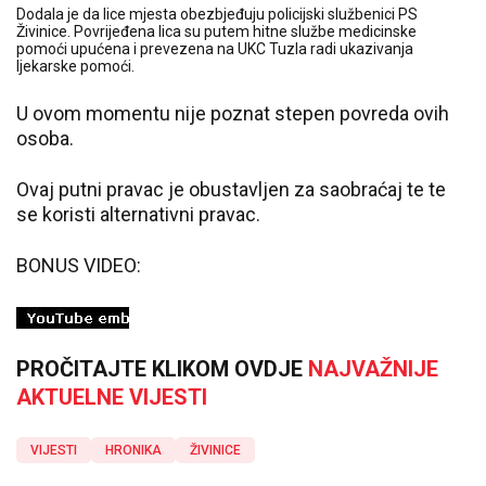
Dodala je da lice mjesta obezbjeđuju policijski službenici PS
Živinice. Povrijeđena lica su putem hitne službe medicinske
pomoći upućena i prevezena na UKC Tuzla radi ukazivanja
ljekarske pomoći.
U ovom momentu nije poznat stepen povreda ovih
osoba.
Ovaj putni pravac je obustavljen za saobraćaj te te
se koristi alternativni pravac.
BONUS VIDEO:
PROČITAJTE KLIKOM OVDJE
NAJVAŽNIJE
AKTUELNE VIJESTI
VIJESTI
HRONIKA
ŽIVINICE