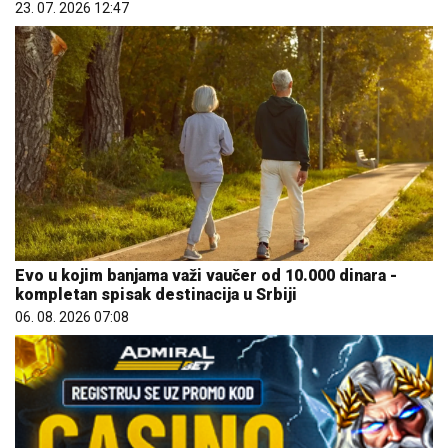
23. 07. 2026 12:47
Evo u kojim banjama važi vaučer od 10.000 dinara -
kompletan spisak destinacija u Srbiji
06. 08. 2026 07:08