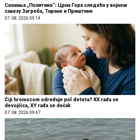
Сазнања „Политике”: Црна Гора следећа у војном
савезу Загреба, Тиране и Приштине
07. 08. 2026 09:14
Čiji hromozom određuje pol deteta? XX rađa se
devojčica, XY rađa se dečak
07. 08. 2026 09:47