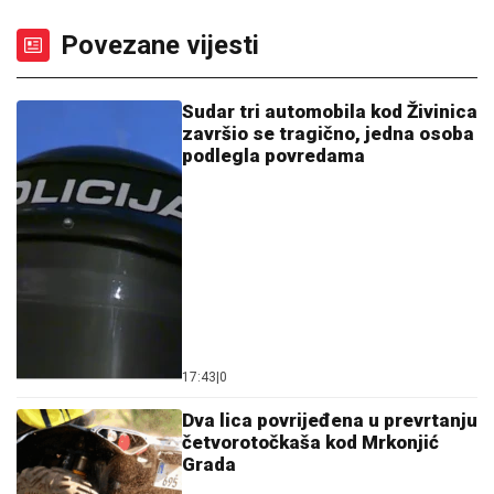
Povezane vijesti
Sudar tri automobila kod Živinica
završio se tragično, jedna osoba
podlegla povredama
17:43
|
0
Dva lica povrijeđena u prevrtanju
četvorotočkaša kod Mrkonjić
Grada