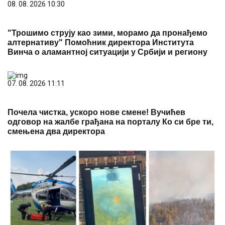
08. 08. 2026 10:30
"Трошимо струју као зими, морамо да пронађемо
алтернативу" Помоћник директора Института
Винча о аламантној ситуацији у Србији и региону
07. 08. 2026 11:11
Почела чистка, ускоро нове смене! Вучићев
одговор на жалбе грађана на порталу Ко си бре ти,
смењена два директора