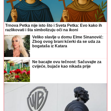
Trnova Petka nije isto što i Sveta Petka: Evo kako ih
razlikovati i šta simbolizuju oči na ikoni
Veliko slavlje u domu Elme Sinanović:
Zbog ovog brani kćerki da se uda za
bogataša iz Katara
Ne bacajte ovu tečnost: Sačuvajte za
cvijeće, bujaće kao nikada prije