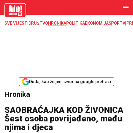
aloonline.b
a
SVE VIJESTI
DRUŠTVO
HRONIKA
POLITIKA
EKONOMIJA
SPORT
VIP
R
Dodaj kao željeni izvor na google pretrazi
Hronika
SAOBRAĆAJKA KOD ŽIVONICA
Šest osoba povrijeđeno, među
njima i djeca