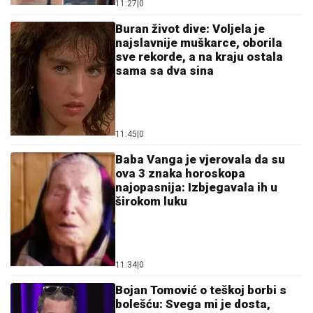
11:27
|
0
Buran život dive: Voljela je
najslavnije muškarce, oborila
sve rekorde, a na kraju ostala
sama sa dva sina
11:45
|
0
Baba Vanga je vjerovala da su
ova 3 znaka horoskopa
najopasnija: Izbjegavala ih u
širokom luku
11:34
|
0
Bojan Tomović o teškoj borbi s
bolešću: Svega mi je dosta,