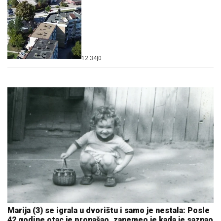
12:34
|
0
Marija (3) se igrala u dvorištu i samo je nestala: Posle
42 godine otac je pronašao, zanemeo je kada je saznao