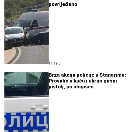
povrijeđeno
11:19
|
0
Brza akcija policije u Stanarima:
Provalio u kuću i ukrao gasni
pištolj, pa uhapšen