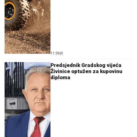
11:06
|
0
Predsjednik Gradskog vijeća
Živinice optužen za kupovinu
diploma