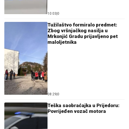
10:03
|
0
Tužilaštvo formiralo predmet:
Zbog vršnjačkog nasilja u
Mrkonjić Gradu prijavljeno pet
maloljetnika
08:29
|
0
Teška saobraćajka u Prijedoru:
Povrijeđen vozač motora