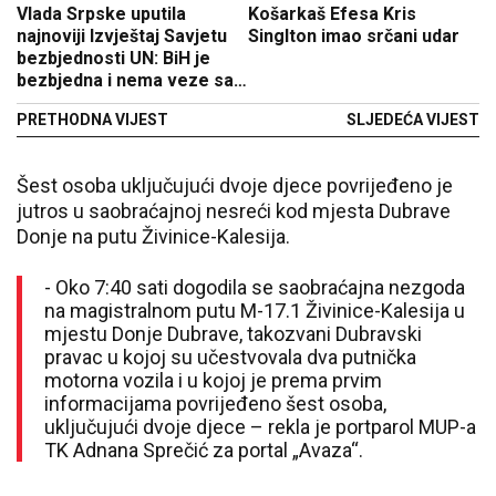
Vlada Srpske uputila
Košarkaš Efesa Kris
najnoviji Izvještaj Savjetu
Singlton imao srčani udar
bezbjednosti UN: BiH je
bezbjedna i nema veze sa
sukobom u Ukrajini
PRETHODNA VIJEST
SLJEDEĆA VIJEST
Šest osoba uključujući dvoje djece povrijeđeno je
jutros u saobraćajnoj nesreći kod mjesta Dubrave
Donje na putu Živinice-Kalesija.
- Oko 7:40 sati dogodila se saobraćajna nezgoda
na magistralnom putu M-17.1 Živinice-Kalesija u
mjestu Donje Dubrave, takozvani Dubravski
pravac u kojoj su učestvovala dva putnička
motorna vozila i u kojoj je prema prvim
informacijama povrijeđeno šest osoba,
uključujući dvoje djece – rekla je portparol MUP-a
TK Adnana Sprečić za portal „Avaza“.