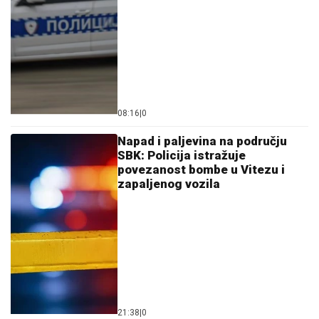
08:16
|
0
Napad i paljevina na području
SBK: Policija istražuje
povezanost bombe u Vitezu i
zapaljenog vozila
21:38
|
0