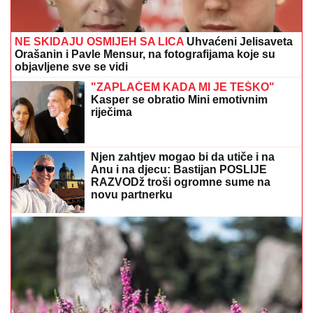
NE SKIDAJU OSMIJEH SA LICA
Uhvaćeni Jelisaveta
Orašanin i Pavle Mensur, na fotografijama koje su
objavljene sve se vidi
"ZAPLAČEM KADA MI JE TEŠKO"
Kasper se obratio Mini emotivnim
riječima
Njen zahtjev mogao bi da utiče i na
Anu i na djecu: Bastijan POSLIJE
RAZVODž troši ogromne sume na
novu partnerku