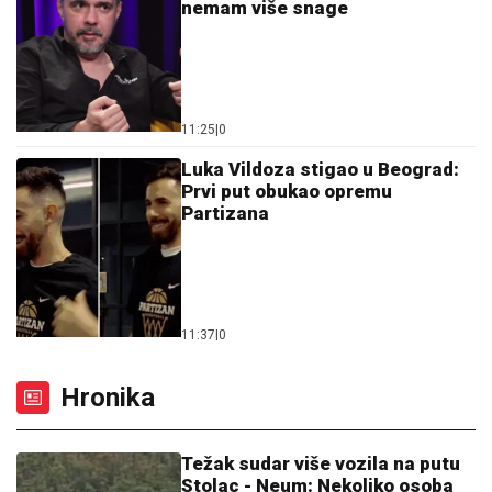
nemam više snage
11:25
|
0
Luka Vildoza stigao u Beograd:
Prvi put obukao opremu
Partizana
11:37
|
0
Hronika
Težak sudar više vozila na putu
Stolac - Neum: Nekoliko osoba