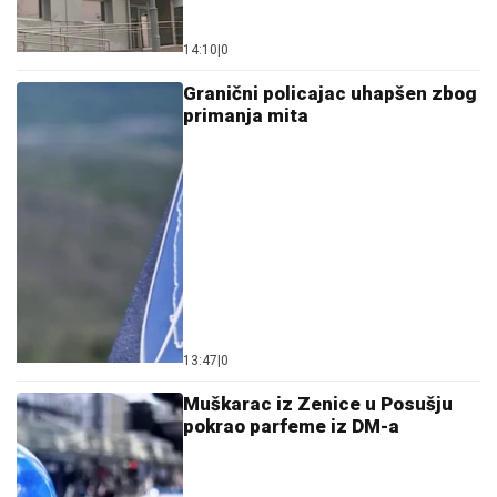
14:10
|
0
Granični policajac uhapšen zbog
primanja mita
13:47
|
0
Muškarac iz Zenice u Posušju
pokrao parfeme iz DM-a