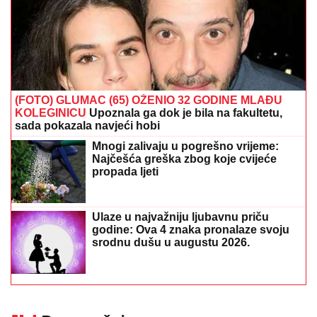
(FOTO) GLUMAC (65) OŽENIO 32 GODINE MLAĐU
KOLEGINICU
Upoznala ga dok je bila na fakultetu,
sada pokazala navjeći hobi
Mnogi zalivaju u pogrešno vrijeme:
Najčešća greška zbog koje cvijeće
propada ljeti
Ulaze u najvažniju ljubavnu priču
godine: Ova 4 znaka pronalaze svoju
srodnu dušu u augustu 2026.