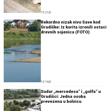
15:21
|
0
Rekordno nizak nivo Save kod
Gradiške: Iz korita izronili ostaci
drevnih sojenica (FOTO)
13:16
|
0
Sudar „mercedesa“ i „golfa“ u
Gradišci: Jedna osoba
prevezena u bolnicu