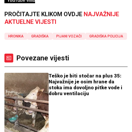
PROČITAJTE KLIKOM OVDJE
NAJVAŽNIJE
AKTUELNE VIJESTI
HRONIKA
GRADIŠKA
PIJANI VOZAČI
GRADIŠKA POLICIJA
Povezane vijesti
Teško je biti stočar na plus 35:
Najvažnije je osim hrane da
stoka ima dovoljno pitke vode i
dobru ventilaciju