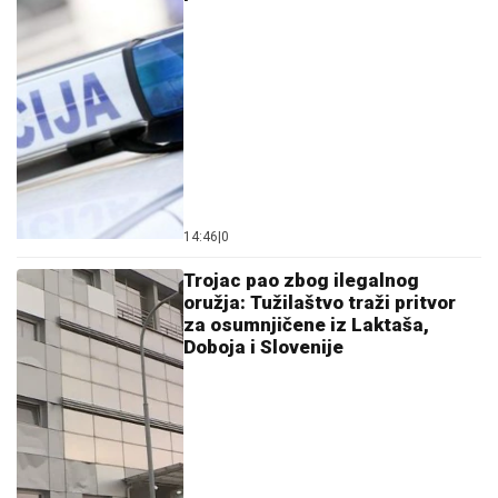
14:46
|
0
Trojac pao zbog ilegalnog
oružja: Tužilaštvo traži pritvor
za osumnjičene iz Laktaša,
Doboja i Slovenije