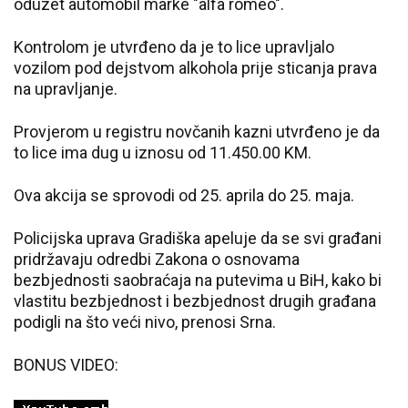
oduzet automobil marke "alfa romeo".
Kontrolom je utvrđeno da je to lice upravljalo
vozilom pod dejstvom alkohola prije sticanja prava
na upravljanje.
Provjerom u registru novčanih kazni utvrđeno je da
to lice ima dug u iznosu od 11.450.00 KM.
Ova akcija se sprovodi od 25. aprila do 25. maja.
Policijska uprava Gradiška apeluje da se svi građani
pridržavaju odredbi Zakona o osnovama
bezbjednosti saobraćaja na putevima u BiH, kako bi
vlastitu bezbjednost i bezbjednost drugih građana
podigli na što veći nivo, prenosi Srna.
BONUS VIDEO: