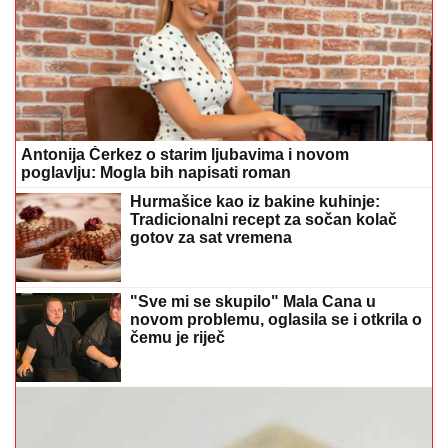
Antonija Čerkez o starim ljubavima i novom
poglavlju: Mogla bih napisati roman
Hurmašice kao iz bakine kuhinje:
Tradicionalni recept za sočan kolač
gotov za sat vremena
"Sve mi se skupilo" Mala Cana u
novom problemu, oglasila se i otkrila o
čemu je riječ