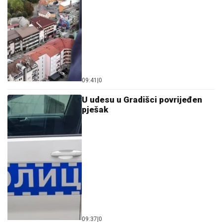
09:41
|
0
U udesu u Gradišci povrijeđen
pješak
09:37
|
0