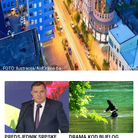
FOTO: Ilustracija/AloOnline.ba
PREDSJEDNIK SRPSKE
DRAMA KOD BIJELOG