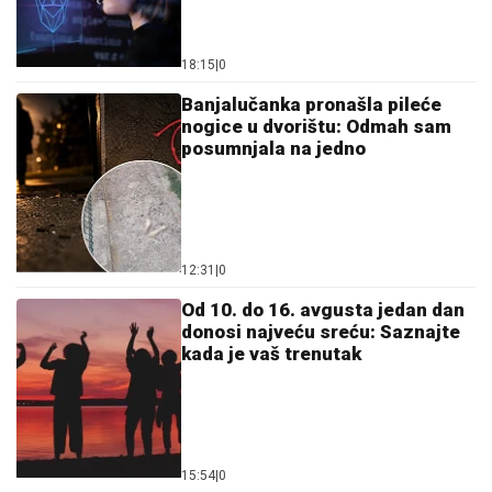
18:15
|
0
Banjalučanka pronašla pileće
nogice u dvorištu: Odmah sam
posumnjala na jedno
12:31
|
0
Od 10. do 16. avgusta jedan dan
donosi najveću sreću: Saznajte
kada je vaš trenutak
15:54
|
0