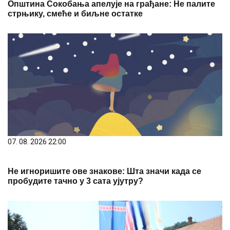
Општина Сокобања апелује на грађане: Не палите
стрњику, смеће и биљне остатке
07. 08. 2026 22:00
Не игноришите ове знакове: Шта значи када се
пробудите тачно у 3 сата ујутру?