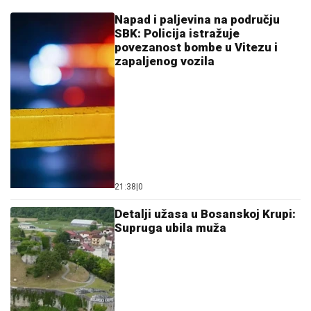
Napad i paljevina na području
SBK: Policija istražuje
povezanost bombe u Vitezu i
zapaljenog vozila
21:38
|
0
Detalji užasa u Bosanskoj Krupi:
Supruga ubila muža