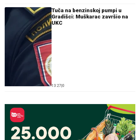
Tuča na benzinskoj pumpi u
Gradišci: Muškarac završio na
UKC
13:27
|
0