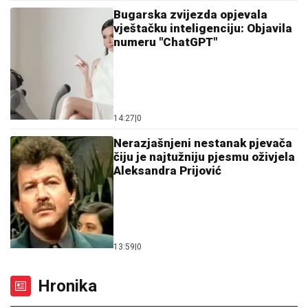
Bugarska zvijezda opjevala
vještačku inteligenciju: Objavila
numeru "ChatGPT"
14:27
|
0
Nerazjašnjeni nestanak pjevača
čiju je najtužniju pjesmu oživjela
Aleksandra Prijović
13:59
|
0
Hronika