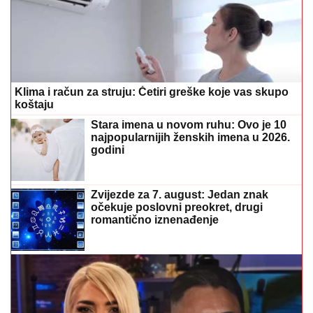
Klima i račun za struju: Četiri greške koje vas skupo
koštaju
Stara imena u novom ruhu: Ovo je 10
najpopularnijih ženskih imena u 2026.
godini
Zvijezde za 7. august: Jedan znak
očekuje poslovni preokret, drugi
romantično iznenađenje