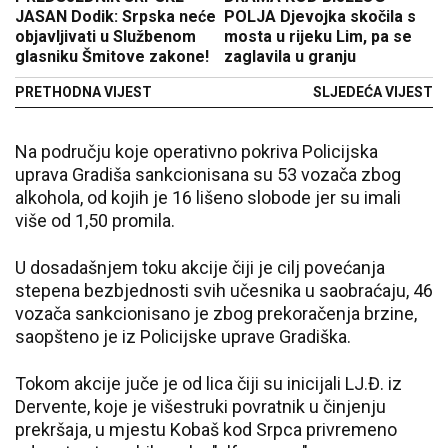
JASAN Dodik: Srpska neće
POLJA Djevojka skočila s
objavljivati u Službenom
mosta u rijeku Lim, pa se
glasniku Šmitove zakone!
zaglavila u granju
PRETHODNA VIJEST
SLJEDEĆA VIJEST
Na području koje operativno pokriva Policijska
uprava Gradiša sankcionisana su 53 vozača zbog
alkohola, od kojih je 16 lišeno slobode jer su imali
više od 1,50 promila.
U dosadašnjem toku akcije čiji je cilj povećanja
stepena bezbjednosti svih učesnika u saobraćaju, 46
vozača sankcionisano je zbog prekoračenja brzine,
saopšteno je iz Policijske uprave Gradiška.
Tokom akcije juče je od lica čiji su inicijali LJ.Đ. iz
Dervente, koje je višestruki povratnik u činjenju
prekršaja, u mjestu Kobaš kod Srpca privremeno