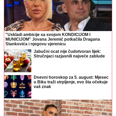
"Uskladi ambicije sa svojom KONDICIJOM I
MUNICIJOM" Jovana Jeremić potkačila Dragana
Stankovića i njegovu vjerenicu
Jabučni ocat nije čudotvoran lijek:
Stručnjaci razjasnili najveće zablude
Dnevni horoskop za 5. august: Mjesec
u Biku traži strpljenje, evo šta očekuje
vaš znak