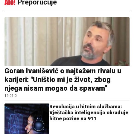
Preporučuje
Goran Ivanišević o najtežem rivalu u
karijeri: "Uništio mi je život, zbog
njega nisam mogao da spavam"
19:01
|
0
Revolucija u hitnim službama:
Vještačka inteligencija obrađuje
hitne pozive na 911