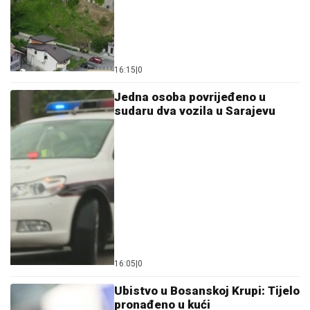
16:15
|
0
Јedna osoba povrijeđeno u
sudaru dva vozila u Sarajevu
16:05
|
0
Ubistvo u Bosanskoj Krupi: Tijelo
pronađeno u kući