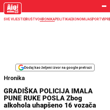
aloonline.b
a
SVE VIJESTI
DRUŠTVO
HRONIKA
POLITIKA
EKONOMIJA
SPORT
VIP
R
Dodaj kao željeni izvor na google pretrazi
Hronika
GRADIŠKA POLICIJA IMALA
PUNE RUKE POSLA Zbog
alkohola uhapšeno 16 vozača