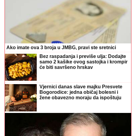
Ako imate ova 3 broja u JMBG, pravi ste sretnici
Bez raspadanja i previše ulja: Dodajte
samo 2 kašike ovog sastojka i krompir
će biti savršeno hrskav
Vjernici danas slave majku Presvete
Bogorodice: jedna običaj bolesni i
žene obavezno moraju da ispoštuju