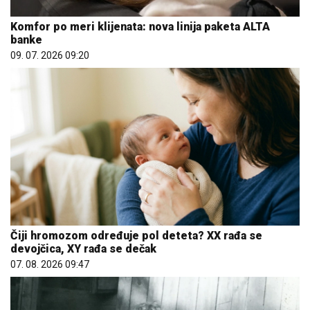
Komfor po meri klijenata: nova linija paketa ALTA
banke
09. 07. 2026 09:20
Čiji hromozom određuje pol deteta? XX rađa se
devojčica, XY rađa se dečak
07. 08. 2026 09:47