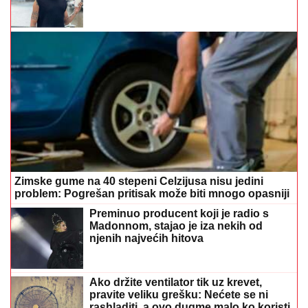
Zimske gume na 40 stepeni Celzijusa nisu jedini
problem: Pogrešan pritisak može biti mnogo opasniji
Preminuo producent koji je radio s
Madonnom, stajao je iza nekih od
njenih najvećih hitova
Ako držite ventilator tik uz krevet,
pravite veliku grešku: Nećete se ni
rashladiti, a ovo dugme malo ko koristi