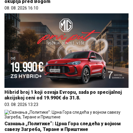
okuplja pred Bogom
08. 08. 2026 16:10
Hibrid broj 1 koji osvaja Evropu, sada po specijalnoj
akcijskoj ceni od 19.990€ do 31.8.
03. 08. 2026 13:23
Сазнања „Политике”: Црна Гора следећа у војном
савезу Загреба, Тиране и Приштине