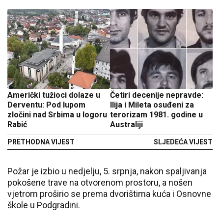
Američki tužioci dolaze u
Četiri decenije nepravde:
Derventu: Pod lupom
Ilija i Mileta osuđeni za
zločini nad Srbima u logoru
terorizam 1981. godine u
Rabić
Australiji
PRETHODNA VIJEST
SLJEDEĆA VIJEST
Požar je izbio u nedjelju, 5. srpnja, nakon spaljivanja
pokošene trave na otvorenom prostoru, a nošen
vjetrom proširio se prema dvorištima kuća i Osnovne
škole u Podgradini.