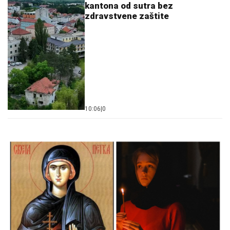
kantona od sutra bez
zdravstvene zaštite
10:06
|
0