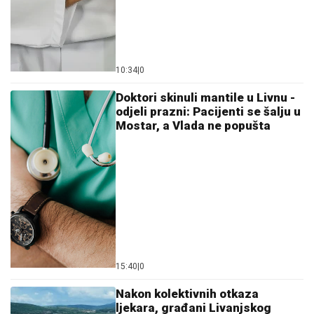
10:34
|
0
Doktori skinuli mantile u Livnu -
odjeli prazni: Pacijenti se šalju u
Mostar, a Vlada ne popušta
15:40
|
0
Nakon kolektivnih otkaza
ljekara, građani Livanjskog