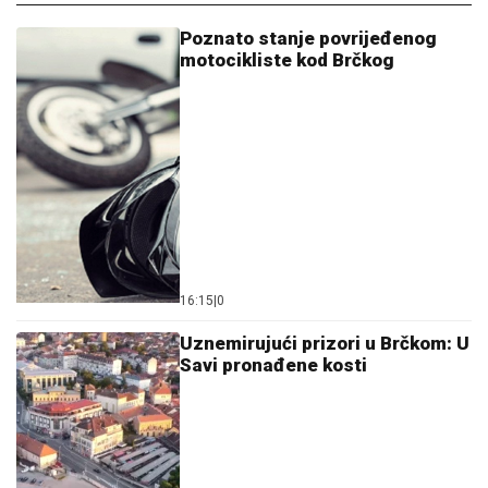
Poznato stanje povrijeđenog
motocikliste kod Brčkog
16:15
|
0
Uznemirujući prizori u Brčkom: U
Savi pronađene kosti