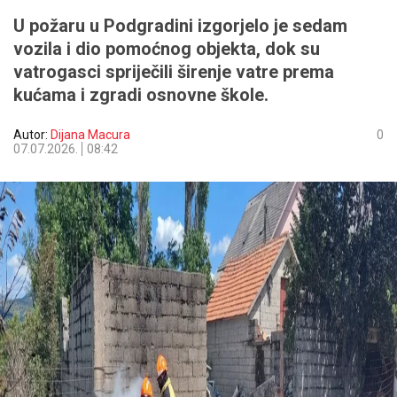
U požaru u Podgradini izgorjelo je sedam
vozila i dio pomoćnog objekta, dok su
vatrogasci spriječili širenje vatre prema
kućama i zgradi osnovne škole.
Autor:
Dijana Macura
0
07.07.2026.
08:42