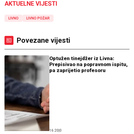
AKTUELNE VIJESTI
LIVNO
LIVNO POŽAR
Povezane vijesti
Optužen tinejdžer iz Livna:
Prepisivao na popravnom ispitu,
pa zaprijetio profesoru
16:20
|
0