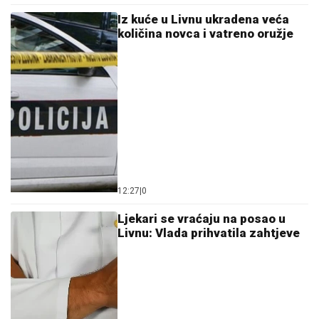
Iz kuće u Livnu ukradena veća
količina novca i vatreno oružje
12:27
|
0
Ljekari se vraćaju na posao u
Livnu: Vlada prihvatila zahtjeve