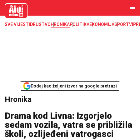
aloonline.b
a
SVE VIJESTI
DRUŠTVO
HRONIKA
POLITIKA
EKONOMIJA
SPORT
VIP
R
Dodaj kao željeni izvor na google pretrazi
Hronika
Drama kod Livna: Izgorjelo
sedam vozila, vatra se približila
školi, ozlijeđeni vatrogasci