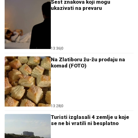
Šest znakova koji mogu
ukazivati na prevaru
13:36
|
0
Na Zlatiboru žu-žu prodaju na
komad (FOTO)
13:28
|
0
Turisti izglasali 4 zemlje u koje
se ne bi vratili ni besplatno