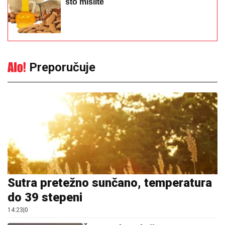
što mislite
Preporučuje
Sutra pretežno sunčano, temperatura
do 39 stepeni
14:23
|
0