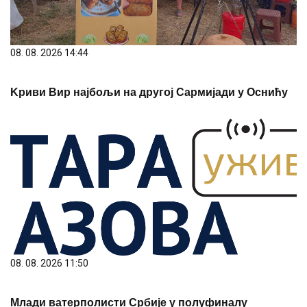
08. 08. 2026 14:44
Kриви Вир најбољи на другој Сармијади у Оснићу
08. 08. 2026 11:50
Млади ватерполисти Србије у полуфиналу