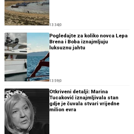
13:34
|
0
Pogledajte za koliko novca Lepa
Brena i Boba iznajmljuju
luksuznu jahtu
13:59
|
0
Otkriveni detalji: Marina
Tucaković iznajmljivala stan
gdje je čuvala stvari vrijedne
milion evra