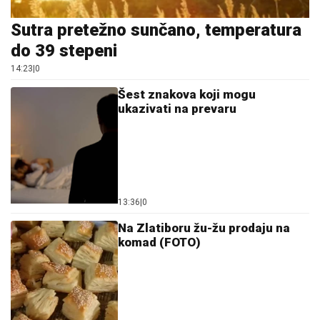
Sutra pretežno sunčano, temperatura
do 39 stepeni
14:23
|
0
Šest znakova koji mogu
ukazivati na prevaru
13:36
|
0
Na Zlatiboru žu-žu prodaju na
komad (FOTO)