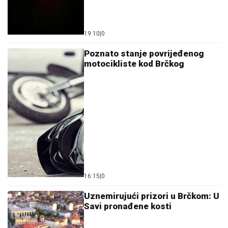
19:10
|
0
Poznato stanje povrijeđenog
motocikliste kod Brčkog
16:15
|
0
Uznemirujući prizori u Brčkom: U
Savi pronađene kosti