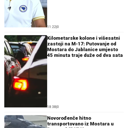
11:22
|
0
Kilometarske kolone i višesatni
zastoji na M-17: Putovanje od
Mostara do Jablanice umjesto
45 minuta traje duže od dva sata
18:38
|
0
Novorođenče hitno
transportovano iz Mostara u