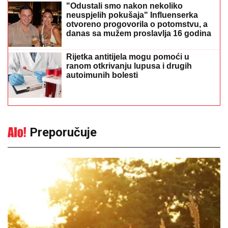
"Odustali smo nakon nekoliko
neuspjelih pokušaja" Influenserka
otvoreno progovorila o potomstvu, a
danas sa mužem proslavlja 16 godina
braka
Rijetka antitijela mogu pomoći u
ranom otkrivanju lupusa i drugih
autoimunih bolesti
Preporučuje