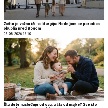
Zašto je važno ići na liturgiju: Nedeljom se porodica
okuplja pred Bogom
08. 08. 2026 16:10
Šta dete nasleđuje od oca, a šta od majke? Sve što