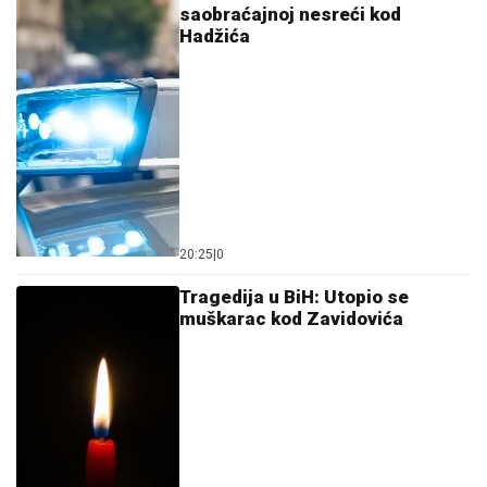
saobraćajnoj nesreći kod
Hadžića
20:25
|
0
Tragedija u BiH: Utopio se
muškarac kod Zavidovića