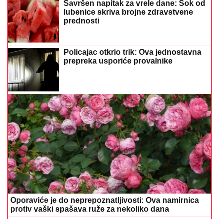
Savršen napitak za vrele dane: Sok od
lubenice skriva brojne zdravstvene
prednosti
Policajac otkrio trik: Ova jednostavna
prepreka usporiće provalnike
Oporaviće je do neprepoznatljivosti: Ova namirnica
protiv vaški spašava ruže za nekoliko dana