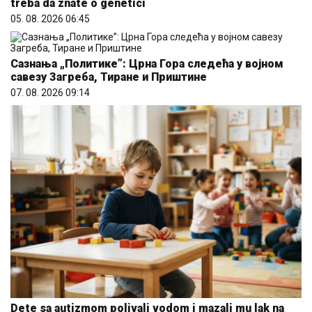
treba da znate o genetici
05. 08. 2026 06:45
Сазнања „Политике”: Црна Гора следећа у војном
савезу Загреба, Тиране и Приштине
07. 08. 2026 09:14
Dete sa autizmom polivali vodom i mazali mu lak na