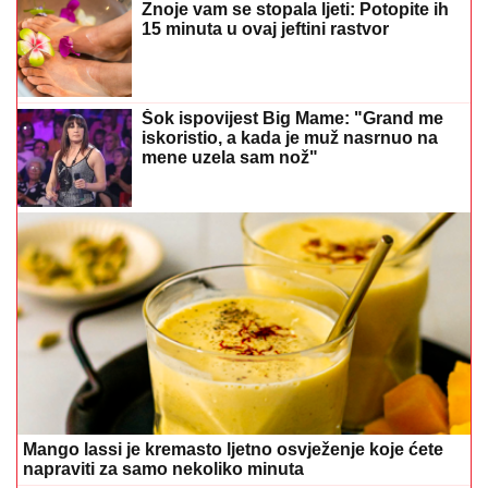
Znoje vam se stopala ljeti: Potopite ih
15 minuta u ovaj jeftini rastvor
Šok ispovijest Big Mame: "Grand me
iskoristio, a kada je muž nasrnuo na
mene uzela sam nož"
Mango lassi je kremasto ljetno osvježenje koje ćete
napraviti za samo nekoliko minuta