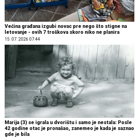
Većina građana izgubi novac pre nego što stigne na
letovanje - ovih 7 troškova skoro niko ne planira
15. 07. 2026 07:44
Marija (3) se igrala u dvorištu i samo je nestala: Posle
42 godine otac je pronašao, zanemeo je kada je saznao
gde je bila