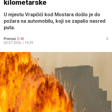
kilometarske
U mjestu Vrapčići kod Mostara došlo je do
požara na automobilu, koji se zapalio nasred
puta.
Prenosi:
D. M.
0
03.07.2026.
19:39