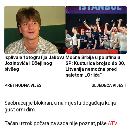
Isplivala fotografija Jakova
Moćna Srbija u polufinalu
Jozinovića i Džejlinog
SP: Kusturica brojao do 30,
bivšeg
Litvanija nemoćna pred
naletom „Orlića“
PRETHODNA VIJEST
SLJEDEĆA VIJEST
Saobraćaj je blokiran, a na mjestu događaja kulja
gust crni dim.
Tačan uzrok požara za sada nije poznat, piše
ATV
.