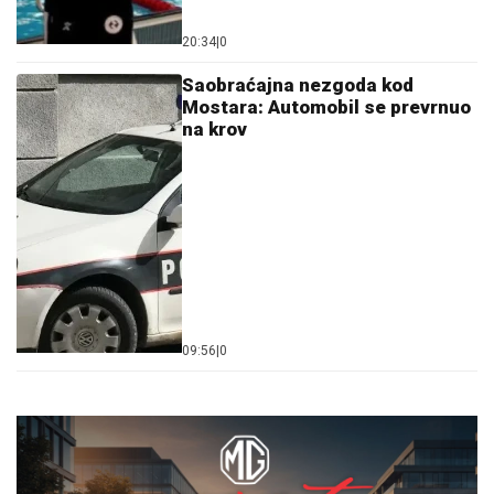
20:34
|
0
Saobraćajna nezgoda kod
Mostara: Automobil se prevrnuo
na krov
09:56
|
0