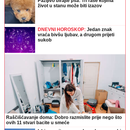
Pažljivo birajte psa: Tri rase kojima
život u stanu može biti izazov
DNEVNI HOROSKOP:
Jedan znak
vraća bivšu ljubav, a drugom prijeti
sukob
Raščišćavanje doma: Dobro razmislite prije nego što
ovih 11 stvari bacite u smeće