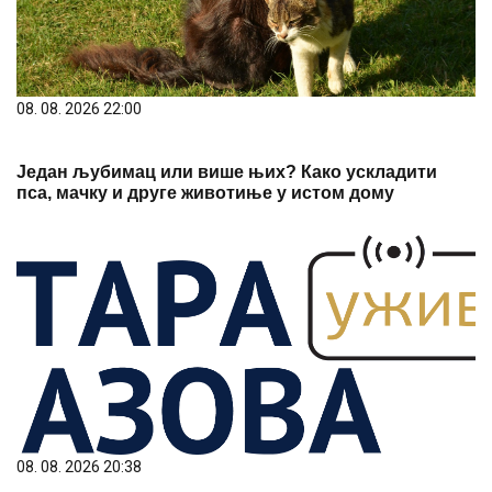
08. 08. 2026 22:00
Један љубимац или више њих? Како ускладити
пса, мачку и друге животиње у истом дому
08. 08. 2026 20:38