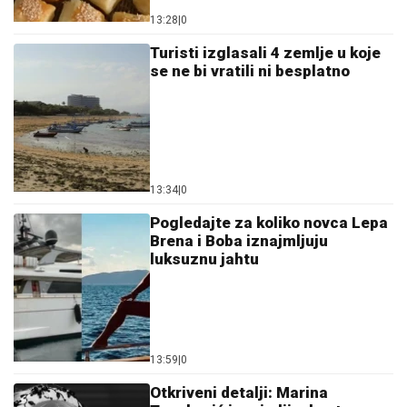
13:28
|
0
Turisti izglasali 4 zemlje u koje
se ne bi vratili ni besplatno
13:34
|
0
Pogledajte za koliko novca Lepa
Brena i Boba iznajmljuju
luksuznu jahtu
13:59
|
0
Otkriveni detalji: Marina