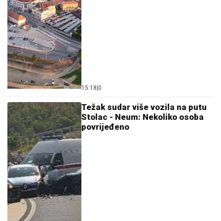
15:18
|
0
Težak sudar više vozila na putu
Stolac - Neum: Nekoliko osoba
povrijeđeno