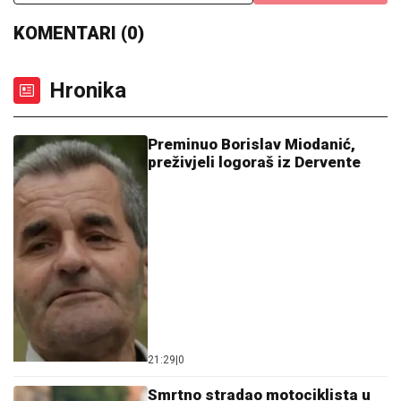
KOMENTARI (0)
Hronika
Preminuo Borislav Miodanić,
preživjeli logoraš iz Dervente
21:29
|
0
Smrtno stradao motociklista u