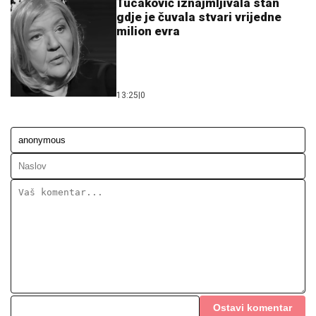
Tucaković iznajmljivala stan
gdje je čuvala stvari vrijedne
milion evra
13:25
|
0
Ostavi komentar