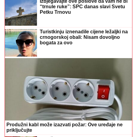
Izbjegavajte ove poslove da vam ne bi
“trnule ruke”: SPC danas slavi Svetu
Petku Trnovu
Turistkinju iznenadile cijene ležaljki na
crnogorskoj obali: Nisam dovoljno
bogata za ovo
Produžni kabl može izazvati požar: Ove uređaje ne
priključujte