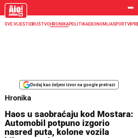
aloonline.b
a
SVE VIJESTI
DRUŠTVO
HRONIKA
POLITIKA
EKONOMIJA
SPORT
VIP
R
Dodaj kao željeni izvor na google pretrazi
Hronika
Haos u saobraćaju kod Mostara:
Automobil potpuno izgorio
nasred puta, kolone vozila