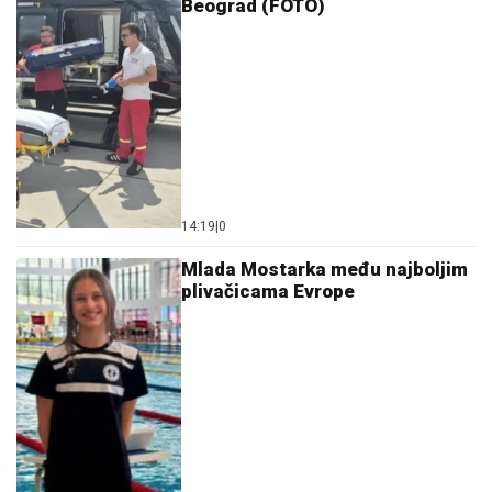
Beograd (FOTO)
14:19
|
0
Mlada Mostarka među najboljim
plivačicama Evrope