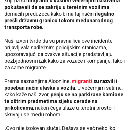
kojima su
migranti u kasnim večernjim časovima
pokušavali da se sakriju u teretnim vozilima
domaćih preduzeća kako bi na taj način
ilegalno
prešli državnu granicu tokom međunarodnog
transporta robe.
Naši izvori tvrde da su pravna lica ove incidente
prijavljivala nadležnim policijskim stanicama,
upozoravajući da ovakve situacije predstavljaju
bezbjednosni rizik kako za vozače i kompanije, tako i
za same migrante.
Prema saznanjima Aloonline,
migranti
su razvili i
poseban način ulaska u vozila
. U večernjim satima,
kako kaže naš izvor,
penju se na parkirane kamione
te oštrim predmetima sijeku cerade na
prikolicama
, nakon čega ulaze u teretni prostor i
skrivaju se među robom.
„Ovo nije izolovan slučaj. Dešava se već nekoliko