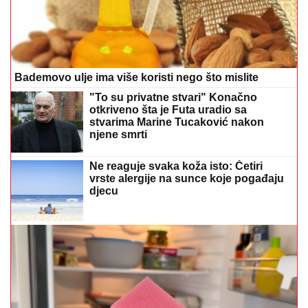
Bademovo ulje ima više koristi nego što mislite
"To su privatne stvari" Konačno
otkriveno šta je Futa uradio sa
stvarima Marine Tucaković nakon
njene smrti
Ne reaguje svaka koža isto: Četiri
vrste alergije na sunce koje pogađaju
djecu