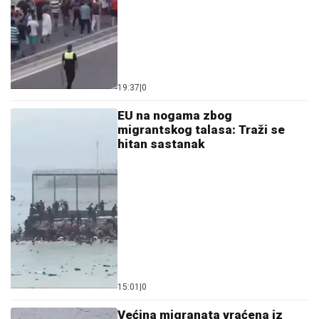
19:37
|
0
EU na nogama zbog
migrantskog talasa: Traži se
hitan sastanak
15:01
|
0
Većina migranata vraćena iz