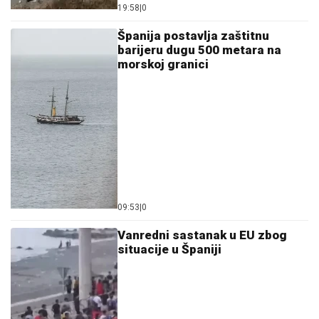
19:58
|
0
Španija postavlja zaštitnu
barijeru dugu 500 metara na
morskoj granici
09:53
|
0
Vanredni sastanak u EU zbog
situacije u Španiji