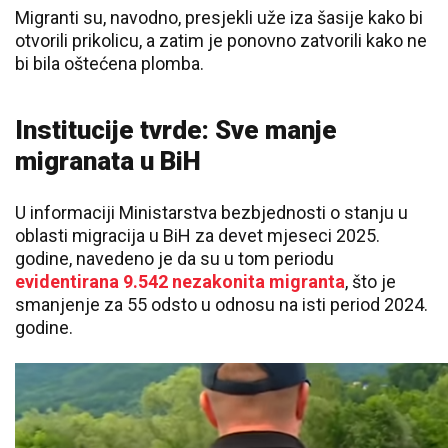
Migranti su, navodno, presjekli uže iza šasije kako bi
otvorili prikolicu, a zatim je ponovno zatvorili kako ne
bi bila oštećena plomba.
Institucije tvrde: Sve manje
migranata u BiH
U informaciji Ministarstva bezbjednosti o stanju u
oblasti migracija u BiH za devet mjeseci 2025.
godine, navedeno je da su u tom periodu
evidentirana 9.542 nezakonita migranta
, što je
smanjenje za 55 odsto u odnosu na isti period 2024.
godine.