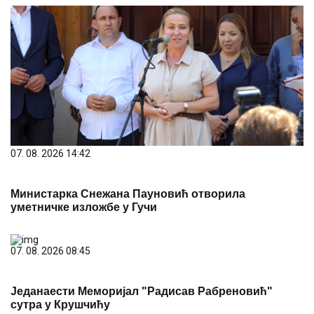
07. 08. 2026 14:42
Министарка Снежана Пауновић отворила
уметничке изложбе у Гучи
07. 08. 2026 08:45
Једанаести Меморијал "Радисав Рабреновић"
сутра у Крушчићу