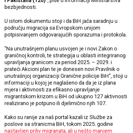
i Pakistana (120)"
, piše u informaciji Ministarstva
bezbjednosti.
U istom dokumentu stoji i da BiH jača saradnju u
području migracija sa Evropskom unijom
potpisivanjem odgovarajućih sporazuma i protokola.
"Na unutrašnjem planu usvojen je i novi Zakon o
graničnoj kontroli, te strategija u oblasti integriranog
upravljanja granicom za period 2025. – 2029. i
prateći Akcioni plan te je donesen novi Pravilnik o
unutrašnjoj organizaciji Granične policije BiH", stoji u
informaciji u kojoj je naglašeno da da je iz plana
mjera i aktivnosti za efikasno upravljanje
migrantskom krizom u BiH od ukupno 127 aktivnosti
realizirano je potpuno ili djelimično njih 107.
Kako su ranije za naš portal kazali iz Službe za
poslove sa stranicma BiH, tokom 2025. godine
nastavljen priliv migranata, ali u nešto manjem