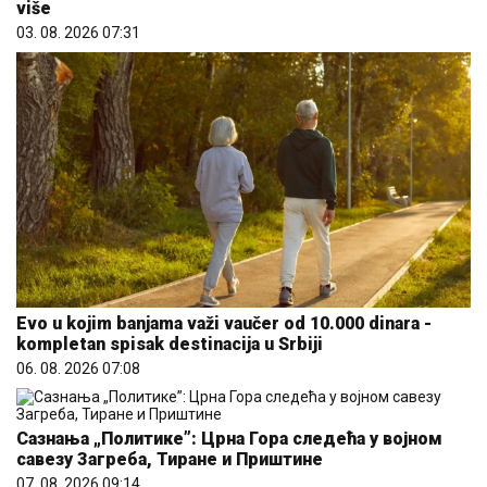
više
03. 08. 2026 07:31
Evo u kojim banjama važi vaučer od 10.000 dinara -
kompletan spisak destinacija u Srbiji
06. 08. 2026 07:08
Сазнања „Политике”: Црна Гора следећа у војном
савезу Загреба, Тиране и Приштине
07. 08. 2026 09:14