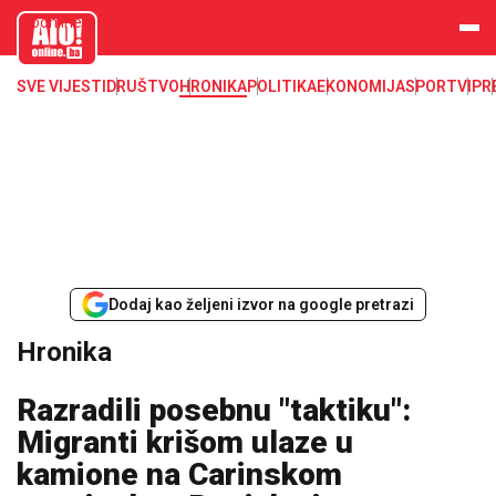
aloonline.b
a
SVE VIJESTI
DRUŠTVO
HRONIKA
POLITIKA
EKONOMIJA
SPORT
VIP
R
Dodaj kao željeni izvor na google pretrazi
Hronika
Razradili posebnu "taktiku":
Migranti krišom ulaze u
kamione na Carinskom