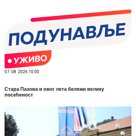
07. 08. 2026 10:00
Стара Пазова и овог лета бележи велику
посећеност