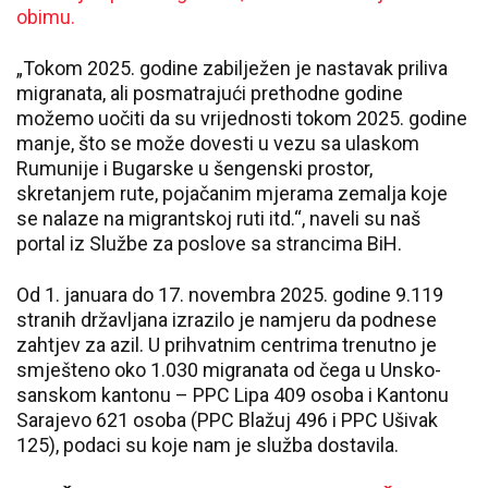
obimu.
„Tokom 2025. godine zabilježen je nastavak priliva
migranata, ali posmatrajući prethodne godine
možemo uočiti da su vrijednosti tokom 2025. godine
manje, što se može dovesti u vezu sa ulaskom
Rumunije i Bugarske u šengenski prostor,
skretanjem rute, pojačanim mjerama zemalja koje
se nalaze na migrantskoj ruti itd.“, naveli su naš
portal iz Službe za poslove sa strancima BiH.
Od 1. januara do 17. novembra 2025. godine 9.119
stranih državljana izrazilo je namjeru da podnese
zahtjev za azil. U prihvatnim centrima trenutno je
smješteno oko 1.030 migranata od čega u Unsko-
sanskom kantonu – PPC Lipa 409 osoba i Kantonu
Sarajevo 621 osoba (PPC Blažuj 496 i PPC Ušivak
125), podaci su koje nam je služba dostavila.